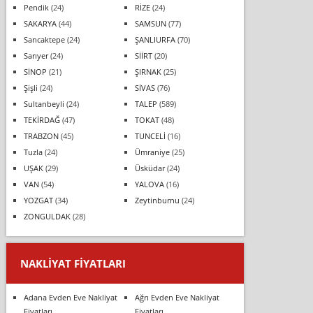
Pendik
(24)
RİZE
(24)
SAKARYA
(44)
SAMSUN
(77)
Sancaktepe
(24)
ŞANLIURFA
(70)
Sarıyer
(24)
SİİRT
(20)
SİNOP
(21)
ŞIRNAK
(25)
Şişli
(24)
SİVAS
(76)
Sultanbeyli
(24)
TALEP
(589)
TEKİRDAĞ
(47)
TOKAT
(48)
TRABZON
(45)
TUNCELİ
(16)
Tuzla
(24)
Ümraniye
(25)
UŞAK
(29)
Üsküdar
(24)
VAN
(54)
YALOVA
(16)
YOZGAT
(34)
Zeytinburnu
(24)
ZONGULDAK
(28)
NAKLIYAT FIYATLARI
Adana Evden Eve Nakliyat
Ağrı Evden Eve Nakliyat
Fiyatları
Fiyatları