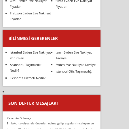
Ordu Evden Eve Nakliyat
Sivas Evden Eve Nakliyat
Fiyatları
Fiyatları
Trabzon Evden Eve Nakliyat
Fiyatları
BILINMESI GEREKENLER
İstanbul Evden Eve Nakliyat
İzmir Evden Eve Nakliyat
Yorumları
Tavsiye
Asansörlü Taşımacılık
Evden Eve Nakliyat Tavsiye
Nedir?
İstanbul Ofis Taşımacılığı
Ekspertiz Hizmeti Nedir?
SON DEFTER MESAJLARI
Yasemin Dolunay:
Emlakçı tavsiyesiyle önceden evime gelip eşyaları inceleyen ve
isminin B* olduğunu söyleyen kişi, 28-30 bin TL civarında bir fiyat