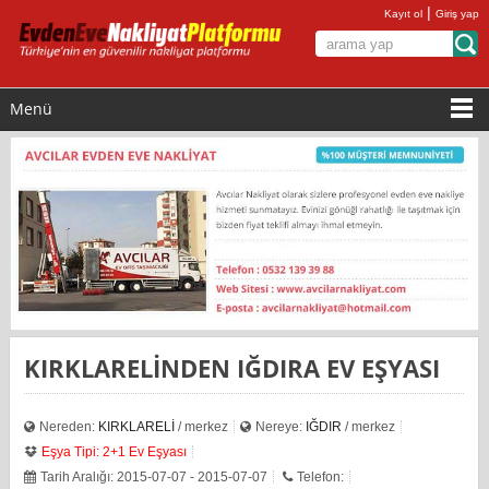
|
Kayıt ol
Giriş yap
Menü
KIRKLARELİNDEN IĞDIRA EV EŞYASI
Nereden:
KIRKLARELİ
/ merkez
Nereye:
IĞDIR
/ merkez
Eşya Tipi: 2+1 Ev Eşyası
Tarih Aralığı: 2015-07-07 - 2015-07-07
Telefon: