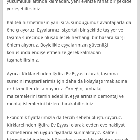
yükümlülük altında kalmadan, yeni evinize rahat bir şekilde
yerleşebilirsiniz.
Kaliteli hizmetimizin yanı sıra, sunduğumuz avantajlarla da
öne çıkıyoruz. Eşyalarınızı sigortalı bir şekilde taşıyor ve
taşıma sürecinde oluşabilecek herhangi bir hasara karşı
önlem alıyoruz. Böylelikle eşyalarınızın güvenliği
konusunda endişe etmenize gerek kalmadan
taşınabilirsiniz.
Ayrıca, Kirklareli̇nden Iğdira Ev Eşyasi olarak, taşınma
sürecini müşterilerimiz için daha da kolaylaştırmak adına
ek hizmetler de sunuyoruz. Örneğin, ambalaj
malzemelerini temin edebilir, eşyalarınızın demontaj ve
montaj işlemlerini bizlere bırakabilirsiniz.
Ekonomik fiyatlarımızla da tercih sebebi oluşturuyoruz.
Kirklareli̇nden Iğdira Ev Eşyasi olarak, evden eve nakliyat
hizmetlerini en uygun fiyatlarla sunmaktayız. Kaliteli
hizmetimizi herkesin bütçesine uygun bir şekilde sunarak,