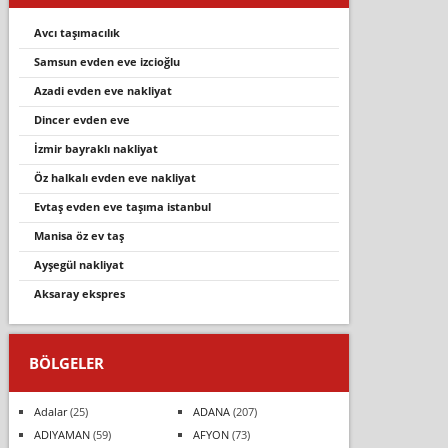
avcı taşımacılık
samsun evden eve izcioğlu
azadi evden eve nakliyat
dincer evden eve
i̇zmir bayraklı nakliyat
öz halkalı evden eve nakliyat
evtaş evden eve taşima i̇stanbul
mani̇sa öz ev taş
ayşegül nakli̇yat
aksaray ekspres
BÖLGELER
Adalar
(25)
ADANA
(207)
ADIYAMAN
(59)
AFYON
(73)