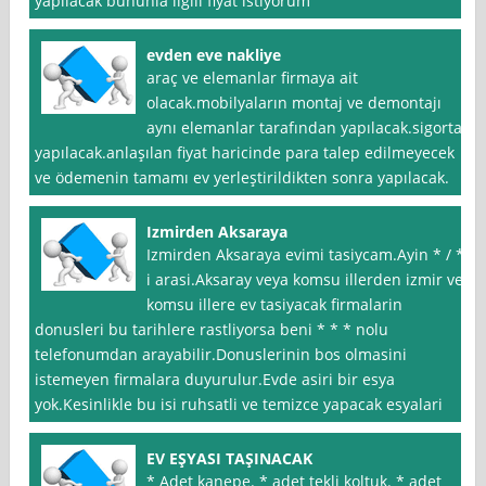
yapılacak bununla ilgili fiyat istiyorum
evden eve nakliye
araç ve elemanlar firmaya ait
olacak.mobilyaların montaj ve demontajı
aynı elemanlar tarafından yapılacak.sigorta
yapılacak.anlaşılan fiyat haricinde para talep edilmeyecek
ve ödemenin tamamı ev yerleştirildikten sonra yapılacak.
Izmirden Aksaraya
Izmirden Aksaraya evimi tasiycam.Ayin * / *
i arasi.Aksaray veya komsu illerden izmir ve
komsu illere ev tasiyacak firmalarin
donusleri bu tarihlere rastliyorsa beni * * * nolu
telefonumdan arayabilir.Donuslerinin bos olmasini
istemeyen firmalara duyurulur.Evde asiri bir esya
yok.Kesinlikle bu isi ruhsatli ve temizce yapacak esyalari
EV EŞYASI TAŞINACAK
* Adet kanepe. * adet tekli koltuk. * adet