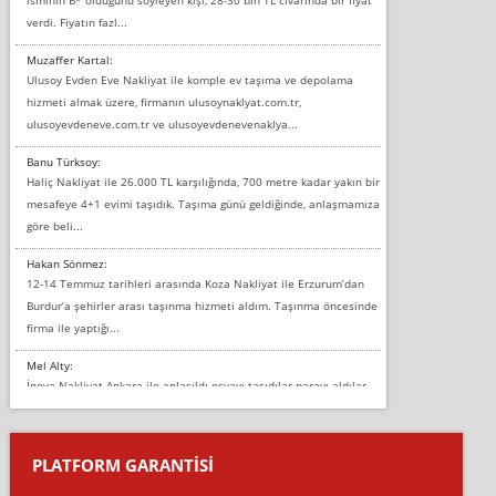
verdi. Fiyatın fazl...
Muzaffer Kartal:
Ulusoy Evden Eve Nakliyat ile komple ev taşıma ve depolama
hizmeti almak üzere, firmanın ulusoynaklyat.com.tr,
ulusoyevdeneve.com.tr ve ulusoyevdenevenaklya...
Banu Türksoy:
Haliç Nakliyat ile 26.000 TL karşılığında, 700 metre kadar yakın bir
mesafeye 4+1 evimi taşıdık. Taşıma günü geldiğinde, anlaşmamıza
göre beli...
Hakan Sönmez:
12-14 Temmuz tarihleri arasında Koza Nakliyat ile Erzurum’dan
Burdur’a şehirler arası taşınma hizmeti aldım. Taşınma öncesinde
firma ile yaptığı...
Mel Alty:
İnova Nakliyat Ankara ile anlaşıldı eşyayı taşıdılar parayı aldılar.
Salon duvarına bir baktım birisi boydan alüminyum renkli bantı
yapıştırm...
PLATFORM GARANTİSİ
Murat:
Merhaba, bu firmayı bir arkadaş tavsiyesi üzerine tercih ettim,