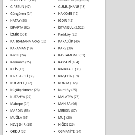
GİRESUN
(47)
GÜMÜŞHANE
(18)
Güngören
(24)
HAKKARİ
(12)
HATAY
(50)
IĞDIR
(43)
ISPARTA
(82)
İSTANBUL
(3.522)
İZMİR
(551)
Kadıköy
(25)
KAHRAMANMARAŞ
(33)
KARABÜK
(40)
KARAMAN
(19)
KARS
(39)
Kartal
(24)
KASTAMONU
(31)
Kaynarca
(25)
KAYSERİ
(164)
KİLİS
(13)
KIRIKKALE
(31)
KIRKLARELİ
(36)
KIRŞEHİR
(19)
KOCAELİ
(172)
KONYA
(168)
Küçükçekmece
(26)
Kurtköy
(25)
KÜTAHYA
(27)
MALATYA
(75)
Maltepe
(24)
MANİSA
(96)
MARDİN
(53)
MERSİN
(87)
MUĞLA
(65)
MUŞ
(20)
NEVŞEHİR
(28)
NİĞDE
(26)
ORDU
(35)
OSMANİYE
(24)