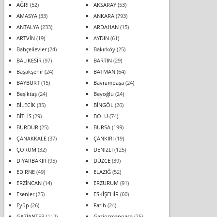
AĞRI
(52)
AKSARAY
(53)
AMASYA
(33)
ANKARA
(793)
ANTALYA
(233)
ARDAHAN
(15)
ARTVİN
(19)
AYDIN
(61)
Bahçelievler
(24)
Bakırköy
(25)
BALIKESİR
(97)
BARTIN
(29)
Başakşehir
(24)
BATMAN
(64)
BAYBURT
(15)
Bayrampaşa
(24)
Beşiktaş
(24)
Beyoğlu
(24)
BİLECİK
(35)
BİNGÖL
(26)
BİTLİS
(29)
BOLU
(74)
BURDUR
(25)
BURSA
(199)
ÇANAKKALE
(37)
ÇANKIRI
(19)
ÇORUM
(32)
DENİZLİ
(125)
DİYARBAKIR
(95)
DÜZCE
(39)
EDİRNE
(49)
ELAZIĞ
(52)
ERZİNCAN
(14)
ERZURUM
(91)
Esenler
(25)
ESKİŞEHİR
(60)
Eyüp
(26)
Fatih
(24)
GAZİANTEP
(112)
Gaziosmanpaşa
(25)