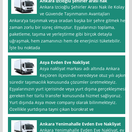
Ankara izcioğlu şehirler arası nak
Ankara Izcioğlu Şehirler Arası Nak ile Kolay
ve Güvende Taşınmanın Avantajları
Ankara’ya taşınmak veya oradan başka bir şehre gitmek her
zaman zorlu bir süreç olmuştur. Eşyalarınızı toplama,
paketleme, taşıma ve yerleştirme gibi birçok detayla
uğraşmak, hem zamanınızı hem de enerjinizi tüketebilir.
İşte bu noktada
Asya Evden Eve Nakliyat
Asya nakliyat markası adı altında Ankara
Keçiören ilçesinde neredeyse otuz yılı aşkın
süredir taşımacılık konusunda çözümler üretmekteyiz.
Eşyalarınızın yurt içerisinde veya yurt dışına gerçekleşmesi
gereken her türlü transfer konusunda hizmet sağlıyoruz.
Yurt dışında Asya move company olarak bilinmekteyiz.
Özellikle yurtdışına tayni çıkan bürokrat ve
Ankara Yenimahalle Evden Eve Nakliyat
Ankara Yenimahalle Evden Eve Nakliyat, ev