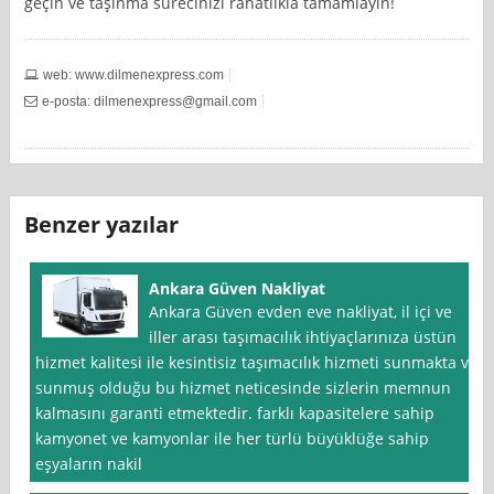
geçin ve taşınma sürecinizi rahatlıkla tamamlayın!
web: www.dilmenexpress.com
e-posta:
dilmenexpress@gmail.com
Benzer yazılar
Ankara Güven Nakliyat
Ankara Güven evden eve nakliyat, il içi ve
iller arası taşımacılık ihtiyaçlarınıza üstün
hizmet kalitesi ile kesintisiz taşımacılık hizmeti sunmakta ve
sunmuş olduğu bu hizmet neticesinde sizlerin memnun
kalmasını garanti etmektedir. farklı kapasitelere sahip
kamyonet ve kamyonlar ile her türlü büyüklüğe sahip
eşyaların nakil