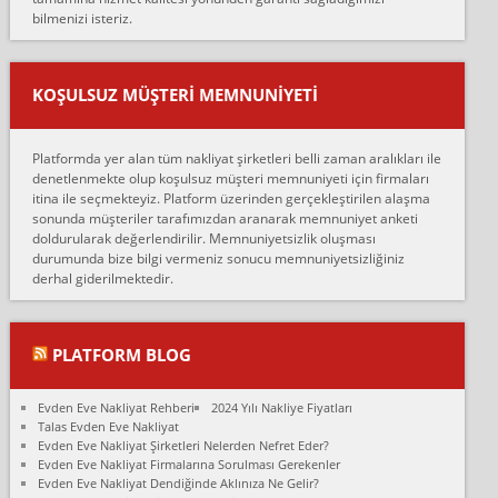
sarcaz demelerine r...
bilmenizi isteriz.
mehmet güldü:
Ankara ALİCANLAR NAKLİYAT Tutarsız ve ticari ahlak problemleri
var verdikleri fiyat teklifini arttırdılar. Sonrasında taşıma gününde
KOŞULSUZ MÜŞTERI MEMNUNIYETI
oldukça tutarsı...
Erol:
Platformda yer alan tüm nakliyat şirketleri belli zaman aralıkları ile
Ankara Alicanlar naklyat tel 5465524025. 2600 TL'ye ankaradan
denetlenmekte olup koşulsuz müşteri memnuniyeti için firmaları
Konya ya Alicanlar naklyat la anlaştık bu şahıs evin taşınacağı gün
itina ile seçmekteyiz. Platform üzerinden gerçekleştirilen alaşma
fiyatın mazoto gele...
sonunda müşteriler tarafımızdan aranarak memnuniyet anketi
doldurularak değerlendirilir. Memnuniyetsizlik oluşması
Fatih kokmese:
durumunda bize bilgi vermeniz sonucu memnuniyetsizliğiniz
Diyarbakır dan eşyamı getirtmek için anlaştım sözleşme yaptım.
derhal giderilmektedir.
Son anda fiyat artırdılar.. mecburiyetten tasittim.. bu kişiler ağrılı
Ankara merk...
Ali:
PLATFORM BLOG
İzmir de evim naklyat diye bir firmaya ev taşıttık, çok pişman
olduk. Asansörlü dediler sonra uraya asansör kurulmaz dediler
Evden Eve Nakliyat Rehberi
2024 Yılı Nakliye Fiyatları
fark istediler. ortada asa...
Talas Evden Eve Nakliyat
Evden Eve Nakliyat Şirketleri Nelerden Nefret Eder?
Nimet:
Evden Eve Nakliyat Firmalarına Sorulması Gerekenler
Ben 2021 Ağustos ilk haftası Evimi taşıdım yani İstanbul'un bir
Evden Eve Nakliyat Dendiğinde Aklınıza Ne Gelir?
Mahallesi'nden bir başka Mahallesi'ne yani Ümraniye bölgesinde