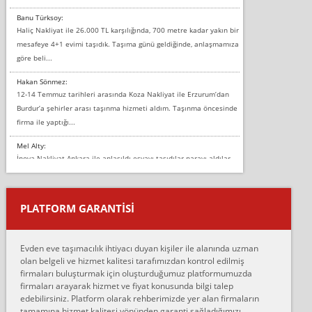
Banu Türksoy:
Haliç Nakliyat ile 26.000 TL karşılığında, 700 metre kadar yakın bir
mesafeye 4+1 evimi taşıdık. Taşıma günü geldiğinde, anlaşmamıza
göre beli...
Hakan Sönmez:
12-14 Temmuz tarihleri arasında Koza Nakliyat ile Erzurum’dan
Burdur’a şehirler arası taşınma hizmeti aldım. Taşınma öncesinde
firma ile yaptığı...
Mel Alty:
İnova Nakliyat Ankara ile anlaşıldı eşyayı taşıdılar parayı aldılar.
Salon duvarına bir baktım birisi boydan alüminyum renkli bantı
yapıştırm...
PLATFORM GARANTİSİ
Murat:
Merhaba, bu firmayı bir arkadaş tavsiyesi üzerine tercih ettim,
hiçbir sıkıntı yaşanmayacağını ve kendilerinin çok titiz
Evden eve taşımacılık ihtiyacı duyan kişiler ile alanında uzman
çalıştıklarını, müş...
olan belgeli ve hizmet kalitesi tarafımızdan kontrol edilmiş
firmaları buluşturmak için oluşturduğumuz platformumuzda
Ahmet:
firmaları arayarak hizmet ve fiyat konusunda bilgi talep
Lüleburgaz güngünes evden eve naklyat eşyalarımı taşımak için
edebilirsiniz. Platform olarak rehberimizde yer alan firmaların
anlaştık sabah eve geldiklerinde de eşyalarımı düzgün şekilde
tamamına hizmet kalitesi yönünden garanti sağladığımızı