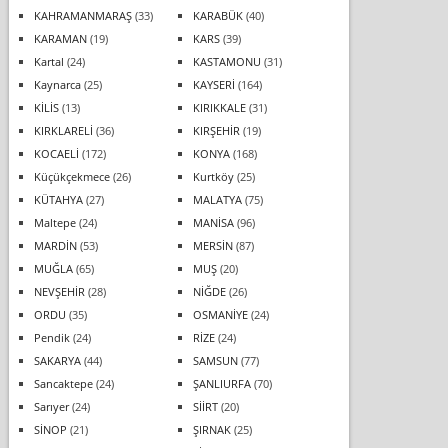
KAHRAMANMARAŞ
(33)
KARABÜK
(40)
KARAMAN
(19)
KARS
(39)
Kartal
(24)
KASTAMONU
(31)
Kaynarca
(25)
KAYSERİ
(164)
KİLİS
(13)
KIRIKKALE
(31)
KIRKLARELİ
(36)
KIRŞEHİR
(19)
KOCAELİ
(172)
KONYA
(168)
Küçükçekmece
(26)
Kurtköy
(25)
KÜTAHYA
(27)
MALATYA
(75)
Maltepe
(24)
MANİSA
(96)
MARDİN
(53)
MERSİN
(87)
MUĞLA
(65)
MUŞ
(20)
NEVŞEHİR
(28)
NİĞDE
(26)
ORDU
(35)
OSMANİYE
(24)
Pendik
(24)
RİZE
(24)
SAKARYA
(44)
SAMSUN
(77)
Sancaktepe
(24)
ŞANLIURFA
(70)
Sarıyer
(24)
SİİRT
(20)
SİNOP
(21)
ŞIRNAK
(25)