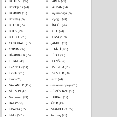
BALIKESİR
(97)
BARTIN
(29)
Başakşehir
(24)
BATMAN
(64)
BAYBURT
(15)
Bayrampaşa
(24)
Beşiktaş
(24)
Beyoğlu
(24)
BİLECİK
(35)
BİNGÖL
(26)
BİTLİS
(29)
BOLU
(74)
BURDUR
(25)
BURSA
(199)
ÇANAKKALE
(37)
ÇANKIRI
(19)
ÇORUM
(32)
DENİZLİ
(125)
DİYARBAKIR
(95)
DÜZCE
(39)
EDİRNE
(49)
ELAZIĞ
(52)
ERZİNCAN
(14)
ERZURUM
(91)
Esenler
(25)
ESKİŞEHİR
(60)
Eyüp
(26)
Fatih
(24)
GAZİANTEP
(112)
Gaziosmanpaşa
(25)
GİRESUN
(47)
GÜMÜŞHANE
(18)
Güngören
(24)
HAKKARİ
(12)
HATAY
(50)
IĞDIR
(43)
ISPARTA
(82)
İSTANBUL
(3.522)
İZMİR
(551)
Kadıköy
(25)