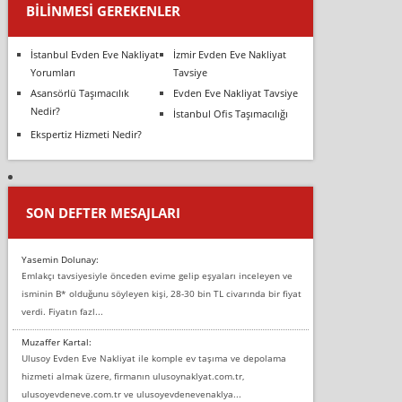
BILINMESI GEREKENLER
İstanbul Evden Eve Nakliyat
İzmir Evden Eve Nakliyat
Yorumları
Tavsiye
Asansörlü Taşımacılık
Evden Eve Nakliyat Tavsiye
Nedir?
İstanbul Ofis Taşımacılığı
Ekspertiz Hizmeti Nedir?
SON DEFTER MESAJLARI
Yasemin Dolunay:
Emlakçı tavsiyesiyle önceden evime gelip eşyaları inceleyen ve
isminin B* olduğunu söyleyen kişi, 28-30 bin TL civarında bir fiyat
verdi. Fiyatın fazl...
Muzaffer Kartal:
Ulusoy Evden Eve Nakliyat ile komple ev taşıma ve depolama
hizmeti almak üzere, firmanın ulusoynaklyat.com.tr,
ulusoyevdeneve.com.tr ve ulusoyevdenevenaklya...