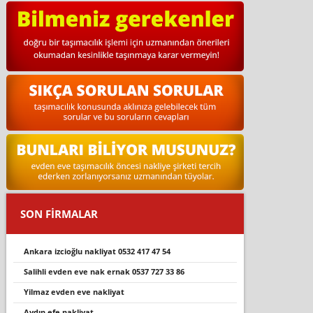
SON FİRMALAR
ankara i̇zci̇oğlu nakli̇yat 0532 417 47 54
sali̇hli̇ evden eve nak ernak 0537 727 33 86
yilmaz evden eve nakliyat
aydın efe nakliyat