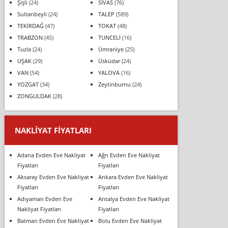
Şişli
(24)
SİVAS
(76)
Sultanbeyli
(24)
TALEP
(589)
TEKİRDAĞ
(47)
TOKAT
(48)
TRABZON
(45)
TUNCELİ
(16)
Tuzla
(24)
Ümraniye
(25)
UŞAK
(29)
Üsküdar
(24)
VAN
(54)
YALOVA
(16)
YOZGAT
(34)
Zeytinburnu
(24)
ZONGULDAK
(28)
NAKLIYAT FIYATLARI
Adana Evden Eve Nakliyat
Ağrı Evden Eve Nakliyat
Fiyatları
Fiyatları
Aksaray Evden Eve Nakliyat
Ankara Evden Eve Nakliyat
Fiyatları
Fiyatları
Adıyaman Evden Eve
Antalya Evden Eve Nakliyat
Nakliyat Fiyatları
Fiyatları
Batman Evden Eve Nakliyat
Bolu Evden Eve Nakliyat