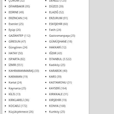
ÇORUM
(32)
DENİZLİ
(125)
DİYARBAKIR
(95)
DÜZCE
(39)
EDİRNE
(49)
ELAZIĞ
(52)
ERZİNCAN
(14)
ERZURUM
(91)
Esenler
(25)
ESKİŞEHİR
(60)
Eyüp
(26)
Fatih
(24)
GAZİANTEP
(112)
Gaziosmanpaşa
(25)
GİRESUN
(47)
GÜMÜŞHANE
(18)
Güngören
(24)
HAKKARİ
(12)
HATAY
(50)
IĞDIR
(43)
ISPARTA
(82)
İSTANBUL
(3.522)
İZMİR
(551)
Kadıköy
(25)
KAHRAMANMARAŞ
(33)
KARABÜK
(40)
KARAMAN
(19)
KARS
(39)
Kartal
(24)
KASTAMONU
(31)
Kaynarca
(25)
KAYSERİ
(164)
KİLİS
(13)
KIRIKKALE
(31)
KIRKLARELİ
(36)
KIRŞEHİR
(19)
KOCAELİ
(172)
KONYA
(168)
Küçükçekmece
(26)
Kurtköy
(25)