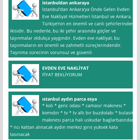
istanbuldan ankaraya
İstanbul’dan Ankara‘ya Önde Gelen Evden
Eve Nakliyat Hizmetleri İstanbul ve Ankara,
Türkiye’nin en önemli ve canlı şehirlerinden
ikisidir. Bu nedenle, bu iki şehir arasında göçler ve
taşınmalar oldukça yaygındır. Evden eve nakliyat, bu
taşınmaların en önemli ve zahmetli süreçlerindendir.
Taşınma sürecinin sorunsuz ve güvenli
EVDEN EVE NAKLİYAT
FİYAT BEKLİYORUM
ıstanbul aydın parca esya
* kolı * genc odası * camasır makınesı *
komıdın * tv * tv altı bır buzdolabı * bulasık
makınesı parca halı uskudar baglarbasndan
* ncı kattan alınacak aydın merkez gırıs yuksek kata
tasınacak