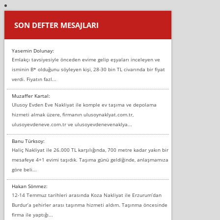
SON DEFTER MESAJLARI
Yasemin Dolunay:
Emlakçı tavsiyesiyle önceden evime gelip eşyaları inceleyen ve
isminin B* olduğunu söyleyen kişi, 28-30 bin TL civarında bir fiyat
verdi. Fiyatın fazl...
Muzaffer Kartal:
Ulusoy Evden Eve Nakliyat ile komple ev taşıma ve depolama
hizmeti almak üzere, firmanın ulusoynaklyat.com.tr,
ulusoyevdeneve.com.tr ve ulusoyevdenevenaklya...
Banu Türksoy:
Haliç Nakliyat ile 26.000 TL karşılığında, 700 metre kadar yakın bir
mesafeye 4+1 evimi taşıdık. Taşıma günü geldiğinde, anlaşmamıza
göre beli...
Hakan Sönmez:
12-14 Temmuz tarihleri arasında Koza Nakliyat ile Erzurum’dan
Burdur’a şehirler arası taşınma hizmeti aldım. Taşınma öncesinde
firma ile yaptığı...