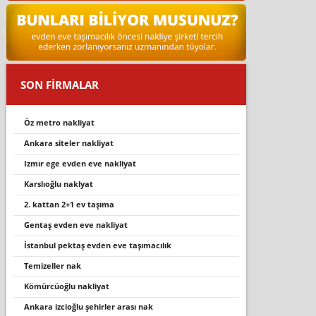
SON FİRMALAR
öz metro nakliyat
ankara siteler nakliyat
izmır ege evden eve nakliyat
karslioğlu naklyat
2. kattan 2+1 ev taşıma
gentaş evden eve nakliyat
i̇stanbul pektaş evden eve taşımacılık
temizeller nak
kömürcüoğlu nakliyat
ankara izcioğlu şehirler arası nak