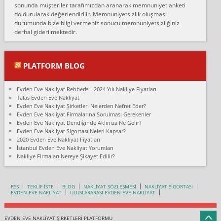
fiyatın mazoto gele...
sonunda müşteriler tarafımızdan aranarak memnuniyet anketi
doldurularak değerlendirilir. Memnuniyetsizlik oluşması
Fatih kokmese:
durumunda bize bilgi vermeniz sonucu memnuniyetsizliğiniz
Diyarbakır dan eşyamı getirtmek için anlaştım sözleşme yaptım.
derhal giderilmektedir.
Son anda fiyat artırdılar.. mecburiyetten tasittim.. bu kişiler ağrılı
Ankara merk...
Ali:
PLATFORM BLOG
İzmir de evim naklyat diye bir firmaya ev taşıttık, çok pişman
olduk. Asansörlü dediler sonra uraya asansör kurulmaz dediler
Evden Eve Nakliyat Rehberi
2024 Yılı Nakliye Fiyatları
fark istediler. ortada asa...
Talas Evden Eve Nakliyat
Evden Eve Nakliyat Şirketleri Nelerden Nefret Eder?
Nimet:
Evden Eve Nakliyat Firmalarına Sorulması Gerekenler
Ben 2021 Ağustos ilk haftası Evimi taşıdım yani İstanbul'un bir
Evden Eve Nakliyat Dendiğinde Aklınıza Ne Gelir?
Mahallesi'nden bir başka Mahallesi'ne yani Ümraniye bölgesinde
Evden Eve Nakliyat Sigortası Neleri Kapsar?
oturuyorum önceleri ara...
2020 Evden Eve Nakliyat Fiyatları
İstanbul Evden Eve Nakliyat Yorumları
Nimet Köse:
Nakliye Firmaları Nereye Şikayet Edilir?
Merhaba ben 2021 Ağustos ilk haftası evimi Ümraniye'den Çok
yakın bir bölgeye taşıdım yeni Ümraniye'nin Mahallesi'ne
Hancıoğlu naklyatla taşındım...
RSS
TEKLİF İSTE
BLOG
NAKLİYAT SÖZLEŞMESİ
NAKLİYAT SİGORTASI
EVDEN EVE NAKLİYAT
ULUSLARARASI EVDEN EVE NAKLİYAT
Sevim bal:
Karabükden İzmir'e Karabük kardem naklyat la taşındım bir çok
esyam kaybolmuş.aradigimda çok ilgilenilmedi evi aramanı
EVDEN EVE NAKLİYAT ŞİRKETLERİ PLATFORMU