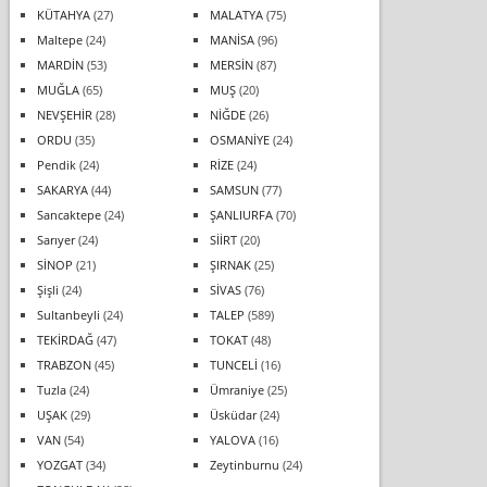
KÜTAHYA
(27)
MALATYA
(75)
Maltepe
(24)
MANİSA
(96)
MARDİN
(53)
MERSİN
(87)
MUĞLA
(65)
MUŞ
(20)
NEVŞEHİR
(28)
NİĞDE
(26)
ORDU
(35)
OSMANİYE
(24)
Pendik
(24)
RİZE
(24)
SAKARYA
(44)
SAMSUN
(77)
Sancaktepe
(24)
ŞANLIURFA
(70)
Sarıyer
(24)
SİİRT
(20)
SİNOP
(21)
ŞIRNAK
(25)
Şişli
(24)
SİVAS
(76)
Sultanbeyli
(24)
TALEP
(589)
TEKİRDAĞ
(47)
TOKAT
(48)
TRABZON
(45)
TUNCELİ
(16)
Tuzla
(24)
Ümraniye
(25)
UŞAK
(29)
Üsküdar
(24)
VAN
(54)
YALOVA
(16)
YOZGAT
(34)
Zeytinburnu
(24)