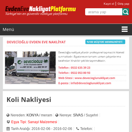
|
Kayıt ol
Giriş yap
Menü
Koli Nakliyesi
Nereden:
KONYA
/ meram
Nereye:
SİVAS
/ Suşehri
Eşya Tipi: Sanayi Malzemesi
Tarih Aralığı: 2016-02-06 - 2016-02-06
Telefon: