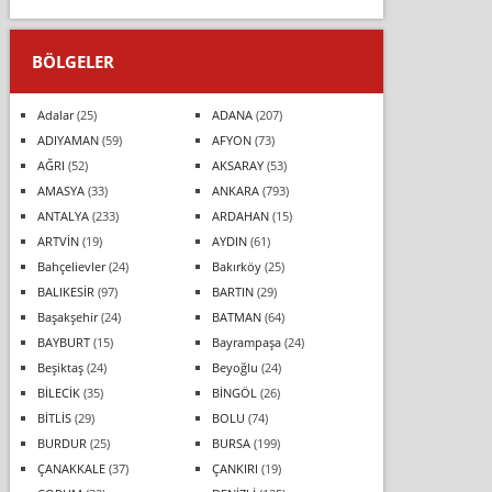
BÖLGELER
Adalar
(25)
ADANA
(207)
ADIYAMAN
(59)
AFYON
(73)
AĞRI
(52)
AKSARAY
(53)
AMASYA
(33)
ANKARA
(793)
ANTALYA
(233)
ARDAHAN
(15)
ARTVİN
(19)
AYDIN
(61)
Bahçelievler
(24)
Bakırköy
(25)
BALIKESİR
(97)
BARTIN
(29)
Başakşehir
(24)
BATMAN
(64)
BAYBURT
(15)
Bayrampaşa
(24)
Beşiktaş
(24)
Beyoğlu
(24)
BİLECİK
(35)
BİNGÖL
(26)
BİTLİS
(29)
BOLU
(74)
BURDUR
(25)
BURSA
(199)
ÇANAKKALE
(37)
ÇANKIRI
(19)