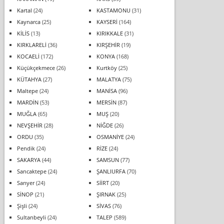
Kartal
(24)
KASTAMONU
(31)
Kaynarca
(25)
KAYSERİ
(164)
KİLİS
(13)
KIRIKKALE
(31)
KIRKLARELİ
(36)
KIRŞEHİR
(19)
KOCAELİ
(172)
KONYA
(168)
Küçükçekmece
(26)
Kurtköy
(25)
KÜTAHYA
(27)
MALATYA
(75)
Maltepe
(24)
MANİSA
(96)
MARDİN
(53)
MERSİN
(87)
MUĞLA
(65)
MUŞ
(20)
NEVŞEHİR
(28)
NİĞDE
(26)
ORDU
(35)
OSMANİYE
(24)
Pendik
(24)
RİZE
(24)
SAKARYA
(44)
SAMSUN
(77)
Sancaktepe
(24)
ŞANLIURFA
(70)
Sarıyer
(24)
SİİRT
(20)
SİNOP
(21)
ŞIRNAK
(25)
Şişli
(24)
SİVAS
(76)
Sultanbeyli
(24)
TALEP
(589)