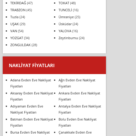
TEKİRDAĞ
(47)
TOKAT
(48)
TRABZON
(45)
TUNCELİ
(16)
Tuzla
(24)
Ümraniye
(25)
UŞAK
(29)
Üsküdar
(24)
VAN
(54)
YALOVA
(16)
YOZGAT
(34)
Zeytinburnu
(24)
ZONGULDAK
(28)
NAKLIYAT FIYATLARI
Adana Evden Eve Nakliyat
Ağrı Evden Eve Nakliyat
Fiyatları
Fiyatları
Aksaray Evden Eve Nakliyat
Ankara Evden Eve Nakliyat
Fiyatları
Fiyatları
Adıyaman Evden Eve
Antalya Evden Eve Nakliyat
Nakliyat Fiyatları
Fiyatları
Batman Evden Eve Nakliyat
Bolu Evden Eve Nakliyat
Fiyatları
Fiyatları
Bursa Evden Eve Nakliyat
Çanakkale Evden Eve