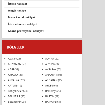
i̇stekli nakliyat
i̇negöl nakliye
bursa kartal nakliyat
ido evden eve nakliyat
adana profesyonel nakliyat
BÖLGELER
Adalar
(25)
ADANA
(207)
ADIYAMAN
(59)
AFYON
(73)
AĞRI
(52)
AKSARAY
(53)
AMASYA
(33)
ANKARA
(793)
ANTALYA
(233)
ARDAHAN
(15)
ARTVİN
(19)
AYDIN
(61)
Bahçelievler
(24)
Bakırköy
(25)
BALIKESİR
(97)
BARTIN
(29)
Başakşehir
(24)
BATMAN
(64)