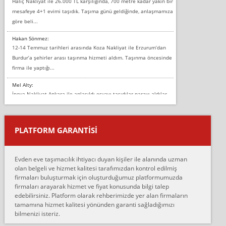
Haliç Nakliyat ile 26.000 TL karşılığında, 700 metre kadar yakın bir
mesafeye 4+1 evimi taşıdık. Taşıma günü geldiğinde, anlaşmamıza
göre beli...
Hakan Sönmez:
12-14 Temmuz tarihleri arasında Koza Nakliyat ile Erzurum’dan
Burdur’a şehirler arası taşınma hizmeti aldım. Taşınma öncesinde
firma ile yaptığı...
Mel Alty:
İnova Nakliyat Ankara ile anlaşıldı eşyayı taşıdılar parayı aldılar.
Salon duvarına bir baktım birisi boydan alüminyum renkli bantı
yapıştırm...
PLATFORM GARANTİSİ
Murat:
Merhaba, bu firmayı bir arkadaş tavsiyesi üzerine tercih ettim,
hiçbir sıkıntı yaşanmayacağını ve kendilerinin çok titiz
Evden eve taşımacılık ihtiyacı duyan kişiler ile alanında uzman
çalıştıklarını, müş...
olan belgeli ve hizmet kalitesi tarafımızdan kontrol edilmiş
firmaları buluşturmak için oluşturduğumuz platformumuzda
Ahmet:
firmaları arayarak hizmet ve fiyat konusunda bilgi talep
Lüleburgaz güngünes evden eve naklyat eşyalarımı taşımak için
edebilirsiniz. Platform olarak rehberimizde yer alan firmaların
anlaştık sabah eve geldiklerinde de eşyalarımı düzgün şekilde
tamamına hizmet kalitesi yönünden garanti sağladığımızı
sarcaz demelerine r...
bilmenizi isteriz.
mehmet güldü: