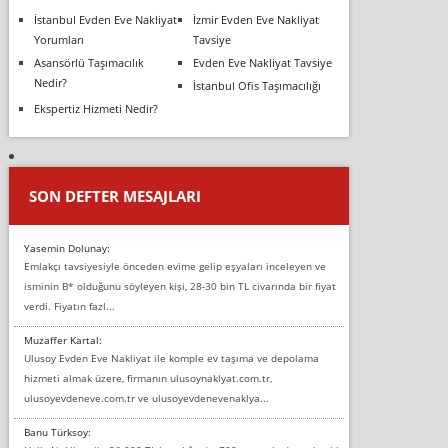
İstanbul Evden Eve Nakliyat
İzmir Evden Eve Nakliyat
Yorumları
Tavsiye
Asansörlü Taşımacılık
Evden Eve Nakliyat Tavsiye
Nedir?
İstanbul Ofis Taşımacılığı
Ekspertiz Hizmeti Nedir?
SON DEFTER MESAJLARI
Yasemin Dolunay:
Emlakçı tavsiyesiyle önceden evime gelip eşyaları inceleyen ve
isminin B* olduğunu söyleyen kişi, 28-30 bin TL civarında bir fiyat
verdi. Fiyatın fazl...
Muzaffer Kartal:
Ulusoy Evden Eve Nakliyat ile komple ev taşıma ve depolama
hizmeti almak üzere, firmanın ulusoynaklyat.com.tr,
ulusoyevdeneve.com.tr ve ulusoyevdenevenaklya...
Banu Türksoy: