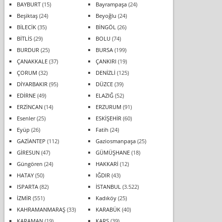
BAYBURT
(15)
Bayrampaşa
(24)
Beşiktaş
(24)
Beyoğlu
(24)
BİLECİK
(35)
BİNGÖL
(26)
BİTLİS
(29)
BOLU
(74)
BURDUR
(25)
BURSA
(199)
ÇANAKKALE
(37)
ÇANKIRI
(19)
ÇORUM
(32)
DENİZLİ
(125)
DİYARBAKIR
(95)
DÜZCE
(39)
EDİRNE
(49)
ELAZIĞ
(52)
ERZİNCAN
(14)
ERZURUM
(91)
Esenler
(25)
ESKİŞEHİR
(60)
Eyüp
(26)
Fatih
(24)
GAZİANTEP
(112)
Gaziosmanpaşa
(25)
GİRESUN
(47)
GÜMÜŞHANE
(18)
Güngören
(24)
HAKKARİ
(12)
HATAY
(50)
IĞDIR
(43)
ISPARTA
(82)
İSTANBUL
(3.522)
İZMİR
(551)
Kadıköy
(25)
KAHRAMANMARAŞ
(33)
KARABÜK
(40)
KARAMAN
(19)
KARS
(39)