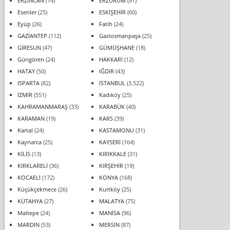
ERZİNCAN
(14)
ERZURUM
(91)
Esenler
(25)
ESKİŞEHİR
(60)
Eyüp
(26)
Fatih
(24)
GAZİANTEP
(112)
Gaziosmanpaşa
(25)
GİRESUN
(47)
GÜMÜŞHANE
(18)
Güngören
(24)
HAKKARİ
(12)
HATAY
(50)
IĞDIR
(43)
ISPARTA
(82)
İSTANBUL
(3.522)
İZMİR
(551)
Kadıköy
(25)
KAHRAMANMARAŞ
(33)
KARABÜK
(40)
KARAMAN
(19)
KARS
(39)
Kartal
(24)
KASTAMONU
(31)
Kaynarca
(25)
KAYSERİ
(164)
KİLİS
(13)
KIRIKKALE
(31)
KIRKLARELİ
(36)
KIRŞEHİR
(19)
KOCAELİ
(172)
KONYA
(168)
Küçükçekmece
(26)
Kurtköy
(25)
KÜTAHYA
(27)
MALATYA
(75)
Maltepe
(24)
MANİSA
(96)
MARDİN
(53)
MERSİN
(87)