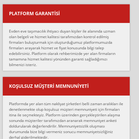
yapıştırm...
PLATFORM GARANTİSİ
Murat:
Merhaba, bu firmayı bir arkadaş tavsiyesi üzerine tercih ettim,
hiçbir sıkıntı yaşanmayacağını ve kendilerinin çok titiz
Evden eve taşımacılık ihtiyacı duyan kişiler ile alanında uzman
çalıştıklarını, müş...
olan belgeli ve hizmet kalitesi tarafımızdan kontrol edilmiş
firmaları buluşturmak için oluşturduğumuz platformumuzda
Ahmet:
firmaları arayarak hizmet ve fiyat konusunda bilgi talep
Lüleburgaz güngünes evden eve naklyat eşyalarımı taşımak için
edebilirsiniz. Platform olarak rehberimizde yer alan firmaların
anlaştık sabah eve geldiklerinde de eşyalarımı düzgün şekilde
tamamına hizmet kalitesi yönünden garanti sağladığımızı
sarcaz demelerine r...
bilmenizi isteriz.
mehmet güldü:
Ankara ALİCANLAR NAKLİYAT Tutarsız ve ticari ahlak problemleri
var verdikleri fiyat teklifini arttırdılar. Sonrasında taşıma gününde
KOŞULSUZ MÜŞTERI MEMNUNIYETI
oldukça tutarsı...
Erol:
Platformda yer alan tüm nakliyat şirketleri belli zaman aralıkları ile
Ankara Alicanlar naklyat tel 5465524025. 2600 TL'ye ankaradan
denetlenmekte olup koşulsuz müşteri memnuniyeti için firmaları
Konya ya Alicanlar naklyat la anlaştık bu şahıs evin taşınacağı gün
itina ile seçmekteyiz. Platform üzerinden gerçekleştirilen alaşma
fiyatın mazoto gele...
sonunda müşteriler tarafımızdan aranarak memnuniyet anketi
doldurularak değerlendirilir. Memnuniyetsizlik oluşması
Fatih kokmese:
durumunda bize bilgi vermeniz sonucu memnuniyetsizliğiniz
Diyarbakır dan eşyamı getirtmek için anlaştım sözleşme yaptım.
derhal giderilmektedir.