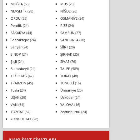
MUĞLA
(65)
MUŞ
(20)
NEVŞEHİR
(28)
NİĞDE
(26)
ORDU
(35)
OSMANİYE
(24)
Pendik
(24)
RİZE
(24)
SAKARYA
(44)
SAMSUN
(77)
Sancaktepe
(24)
ŞANLIURFA
(70)
Sarıyer
(24)
SİİRT
(20)
SİNOP
(21)
ŞIRNAK
(25)
Şişli
(24)
SİVAS
(76)
Sultanbeyli
(24)
TALEP
(589)
TEKİRDAĞ
(47)
TOKAT
(48)
TRABZON
(45)
TUNCELİ
(16)
Tuzla
(24)
Ümraniye
(25)
UŞAK
(29)
Üsküdar
(24)
VAN
(54)
YALOVA
(16)
YOZGAT
(34)
Zeytinburnu
(24)
ZONGULDAK
(28)
NAKLIYAT FIYATLARI