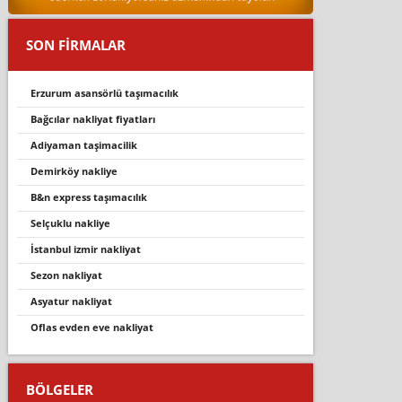
SON FİRMALAR
erzurum asansörlü taşımacılık
bağcılar nakliyat fiyatları
adiyaman taşimacilik
demi̇rköy nakli̇ye
b&n express taşımacılık
selçuklu nakli̇ye
i̇stanbul i̇zmir nakliyat
sezon nakliyat
asyatur nakliyat
oflas evden eve nakliyat
BÖLGELER