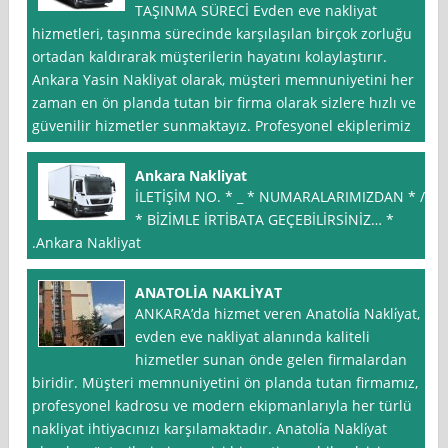
TAŞINMA SÜRECİ Evden eve nakliyat
hizmetleri, taşınma sürecinde karşılaşılan birçok zorluğu
ortadan kaldırarak müşterilerin hayatını kolaylaştırır.
Ankara Yasin Nakliyat olarak, müşteri memnuniyetini her
zaman en ön planda tutan bir firma olarak sizlere hızlı ve
güvenilir hizmetler sunmaktayız. Profesyonel ekiplerimiz
Ankara Nakliyat
İLETİŞİM NO. * _ * NUMARALARIMIZDAN * /
* BİZİMLE İRTİBATA GEÇEBİLİRSİNİZ… *
.Ankara Nakliyat
ANATOLİA NAKLİYAT
ANKARA’da hizmet veren Anatoli̇a Nakli̇yat,
evden eve nakliyat alanında kaliteli
hizmetler sunan önde gelen firmalardan
biridir. Müşteri memnuniyetini ön planda tutan firmamız,
profesyonel kadrosu ve modern ekipmanlarıyla her türlü
nakliyat ihtiyacınızı karşılamaktadır. Anatoli̇a Nakli̇yat