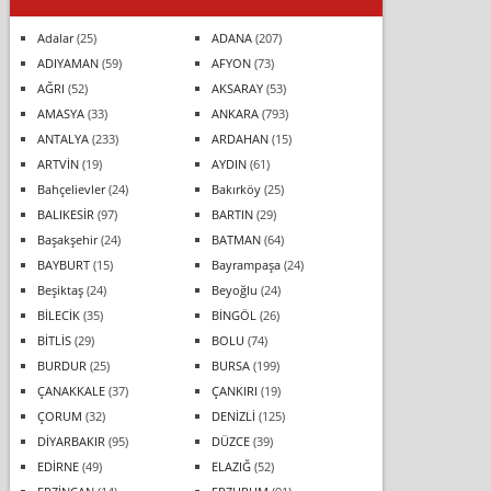
Adalar
(25)
ADANA
(207)
ADIYAMAN
(59)
AFYON
(73)
AĞRI
(52)
AKSARAY
(53)
AMASYA
(33)
ANKARA
(793)
ANTALYA
(233)
ARDAHAN
(15)
ARTVİN
(19)
AYDIN
(61)
Bahçelievler
(24)
Bakırköy
(25)
BALIKESİR
(97)
BARTIN
(29)
Başakşehir
(24)
BATMAN
(64)
BAYBURT
(15)
Bayrampaşa
(24)
Beşiktaş
(24)
Beyoğlu
(24)
BİLECİK
(35)
BİNGÖL
(26)
BİTLİS
(29)
BOLU
(74)
BURDUR
(25)
BURSA
(199)
ÇANAKKALE
(37)
ÇANKIRI
(19)
ÇORUM
(32)
DENİZLİ
(125)
DİYARBAKIR
(95)
DÜZCE
(39)
EDİRNE
(49)
ELAZIĞ
(52)