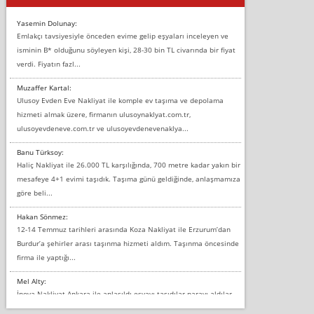
Yasemin Dolunay:
Emlakçı tavsiyesiyle önceden evime gelip eşyaları inceleyen ve
isminin B* olduğunu söyleyen kişi, 28-30 bin TL civarında bir fiyat
verdi. Fiyatın fazl...
Muzaffer Kartal:
Ulusoy Evden Eve Nakliyat ile komple ev taşıma ve depolama
hizmeti almak üzere, firmanın ulusoynaklyat.com.tr,
ulusoyevdeneve.com.tr ve ulusoyevdenevenaklya...
Banu Türksoy:
Haliç Nakliyat ile 26.000 TL karşılığında, 700 metre kadar yakın bir
mesafeye 4+1 evimi taşıdık. Taşıma günü geldiğinde, anlaşmamıza
göre beli...
Hakan Sönmez:
12-14 Temmuz tarihleri arasında Koza Nakliyat ile Erzurum’dan
Burdur’a şehirler arası taşınma hizmeti aldım. Taşınma öncesinde
firma ile yaptığı...
Mel Alty:
İnova Nakliyat Ankara ile anlaşıldı eşyayı taşıdılar parayı aldılar.
Salon duvarına bir baktım birisi boydan alüminyum renkli bantı