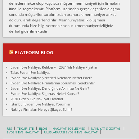
denetlenmekte olup koşulsuz müşteri memnuniyeti için firmaları
Konya ya Alicanlar naklyat la anlaştık bu şahıs evin taşınacağı gün
itina ile seçmekteyiz. Platform üzerinden gerçekleştirilen alaşma
fiyatın mazoto gele...
sonunda müşteriler tarafımızdan aranarak memnuniyet anketi
doldurularak değerlendirilir. Memnuniyetsizlik oluşması
Fatih kokmese:
durumunda bize bilgi vermeniz sonucu memnuniyetsizliğiniz
Diyarbakır dan eşyamı getirtmek için anlaştım sözleşme yaptım.
derhal giderilmektedir.
Son anda fiyat artırdılar.. mecburiyetten tasittim.. bu kişiler ağrılı
Ankara merk...
Ali:
PLATFORM BLOG
İzmir de evim naklyat diye bir firmaya ev taşıttık, çok pişman
olduk. Asansörlü dediler sonra uraya asansör kurulmaz dediler
Evden Eve Nakliyat Rehberi
2024 Yılı Nakliye Fiyatları
fark istediler. ortada asa...
Talas Evden Eve Nakliyat
Evden Eve Nakliyat Şirketleri Nelerden Nefret Eder?
Nimet:
Evden Eve Nakliyat Firmalarına Sorulması Gerekenler
Ben 2021 Ağustos ilk haftası Evimi taşıdım yani İstanbul'un bir
Evden Eve Nakliyat Dendiğinde Aklınıza Ne Gelir?
Mahallesi'nden bir başka Mahallesi'ne yani Ümraniye bölgesinde
Evden Eve Nakliyat Sigortası Neleri Kapsar?
oturuyorum önceleri ara...
2020 Evden Eve Nakliyat Fiyatları
İstanbul Evden Eve Nakliyat Yorumları
Nimet Köse:
Nakliye Firmaları Nereye Şikayet Edilir?
Merhaba ben 2021 Ağustos ilk haftası evimi Ümraniye'den Çok
yakın bir bölgeye taşıdım yeni Ümraniye'nin Mahallesi'ne
Hancıoğlu naklyatla taşındım...
RSS
TEKLİF İSTE
BLOG
NAKLİYAT SÖZLEŞMESİ
NAKLİYAT SİGORTASI
EVDEN EVE NAKLİYAT
ULUSLARARASI EVDEN EVE NAKLİYAT
Sevim bal: