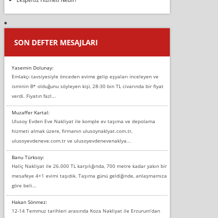
SON DEFTER MESAJLARI
Yasemin Dolunay:
Emlakçı tavsiyesiyle önceden evime gelip eşyaları inceleyen ve
isminin B* olduğunu söyleyen kişi, 28-30 bin TL civarında bir fiyat
verdi. Fiyatın fazl...
Muzaffer Kartal:
Ulusoy Evden Eve Nakliyat ile komple ev taşıma ve depolama
hizmeti almak üzere, firmanın ulusoynaklyat.com.tr,
ulusoyevdeneve.com.tr ve ulusoyevdenevenaklya...
Banu Türksoy:
Haliç Nakliyat ile 26.000 TL karşılığında, 700 metre kadar yakın bir
mesafeye 4+1 evimi taşıdık. Taşıma günü geldiğinde, anlaşmamıza
göre beli...
Hakan Sönmez:
12-14 Temmuz tarihleri arasında Koza Nakliyat ile Erzurum’dan