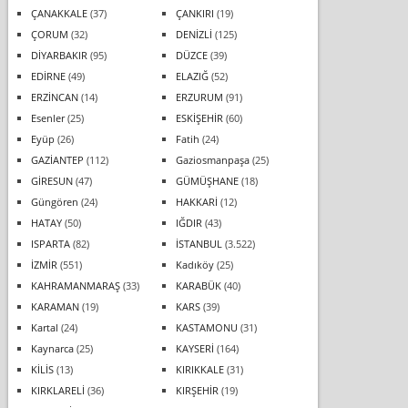
ÇANAKKALE
(37)
ÇANKIRI
(19)
ÇORUM
(32)
DENİZLİ
(125)
DİYARBAKIR
(95)
DÜZCE
(39)
EDİRNE
(49)
ELAZIĞ
(52)
ERZİNCAN
(14)
ERZURUM
(91)
Esenler
(25)
ESKİŞEHİR
(60)
Eyüp
(26)
Fatih
(24)
GAZİANTEP
(112)
Gaziosmanpaşa
(25)
GİRESUN
(47)
GÜMÜŞHANE
(18)
Güngören
(24)
HAKKARİ
(12)
HATAY
(50)
IĞDIR
(43)
ISPARTA
(82)
İSTANBUL
(3.522)
İZMİR
(551)
Kadıköy
(25)
KAHRAMANMARAŞ
(33)
KARABÜK
(40)
KARAMAN
(19)
KARS
(39)
Kartal
(24)
KASTAMONU
(31)
Kaynarca
(25)
KAYSERİ
(164)
KİLİS
(13)
KIRIKKALE
(31)
KIRKLARELİ
(36)
KIRŞEHİR
(19)