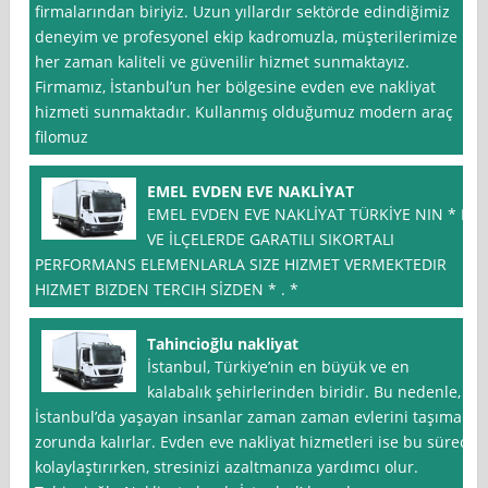
firmalarından biriyiz. Uzun yıllardır sektörde edindiğimiz
deneyim ve profesyonel ekip kadromuzla, müşterilerimize
her zaman kaliteli ve güvenilir hizmet sunmaktayız.
Firmamız, İstanbul’un her bölgesine evden eve nakliyat
hizmeti sunmaktadır. Kullanmış olduğumuz modern araç
filomuz
EMEL EVDEN EVE NAKLİYAT
EMEL EVDEN EVE NAKLİYAT TÜRKİYE NIN * IL
VE İLÇELERDE GARATILI SIKORTALI
PERFORMANS ELEMENLARLA SIZE HIZMET VERMEKTEDIR
HIZMET BIZDEN TERCIH SİZDEN * . *
Tahincioğlu nakliyat
İstanbul, Türkiye’nin en büyük ve en
kalabalık şehirlerinden biridir. Bu nedenle,
İstanbul’da yaşayan insanlar zaman zaman evlerini taşımak
zorunda kalırlar. Evden eve nakliyat hizmetleri ise bu süreci
kolaylaştırırken, stresinizi azaltmanıza yardımcı olur.