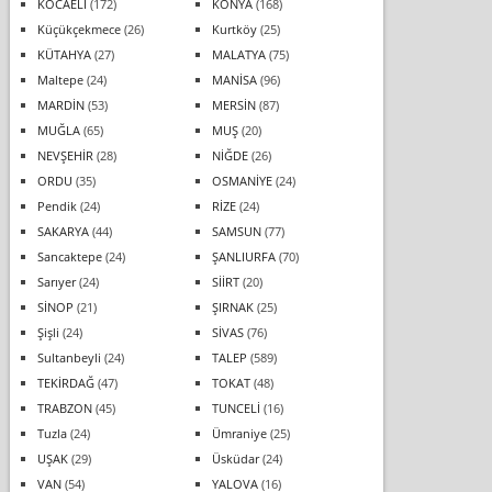
KOCAELİ
(172)
KONYA
(168)
Küçükçekmece
(26)
Kurtköy
(25)
KÜTAHYA
(27)
MALATYA
(75)
Maltepe
(24)
MANİSA
(96)
MARDİN
(53)
MERSİN
(87)
MUĞLA
(65)
MUŞ
(20)
NEVŞEHİR
(28)
NİĞDE
(26)
ORDU
(35)
OSMANİYE
(24)
Pendik
(24)
RİZE
(24)
SAKARYA
(44)
SAMSUN
(77)
Sancaktepe
(24)
ŞANLIURFA
(70)
Sarıyer
(24)
SİİRT
(20)
SİNOP
(21)
ŞIRNAK
(25)
Şişli
(24)
SİVAS
(76)
Sultanbeyli
(24)
TALEP
(589)
TEKİRDAĞ
(47)
TOKAT
(48)
TRABZON
(45)
TUNCELİ
(16)
Tuzla
(24)
Ümraniye
(25)
UŞAK
(29)
Üsküdar
(24)
VAN
(54)
YALOVA
(16)