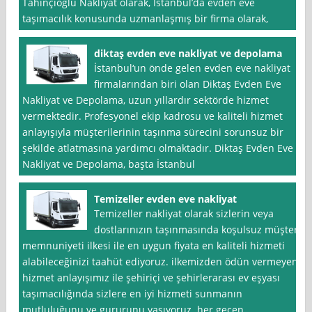
Tahinçioğlu Nakliyat olarak, İstanbul’da evden eve
taşımacılık konusunda uzmanlaşmış bir firma olarak,
diktaş evden eve nakliyat ve depolama
İstanbul‘un önde gelen evden eve nakliyat
firmalarından biri olan Diktaş Evden Eve
Nakliyat ve Depolama, uzun yıllardır sektörde hizmet
vermektedir. Profesyonel ekip kadrosu ve kaliteli hizmet
anlayışıyla müşterilerinin taşınma sürecini sorunsuz bir
şekilde atlatmasına yardımcı olmaktadır. Diktaş Evden Eve
Nakliyat ve Depolama, başta İstanbul
Temizeller evden eve nakliyat
Temizeller nakliyat olarak sizlerin veya
dostlarınızın taşınmasında koşulsuz müşteri
memnuniyeti ilkesi ile en uygun fiyata en kaliteli hizmeti
alabileceğinizi taahüt ediyoruz. ilkemizden ödün vermeyen
hizmet anlayışımız ile şehiriçi ve şehirlerarası ev eşyası
taşımacılığında sizlere en iyi hizmeti sunmanın
mutluluğunu ve gururunu yaşıyoruz. her geçen