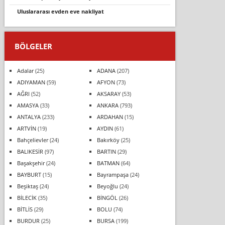
uluslararası evden eve nakliyat
BÖLGELER
Adalar
(25)
ADANA
(207)
ADIYAMAN
(59)
AFYON
(73)
AĞRI
(52)
AKSARAY
(53)
AMASYA
(33)
ANKARA
(793)
ANTALYA
(233)
ARDAHAN
(15)
ARTVİN
(19)
AYDIN
(61)
Bahçelievler
(24)
Bakırköy
(25)
BALIKESİR
(97)
BARTIN
(29)
Başakşehir
(24)
BATMAN
(64)
BAYBURT
(15)
Bayrampaşa
(24)
Beşiktaş
(24)
Beyoğlu
(24)
BİLECİK
(35)
BİNGÖL
(26)
BİTLİS
(29)
BOLU
(74)
BURDUR
(25)
BURSA
(199)