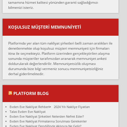
tamamına hizmet kalitesi yönünden garanti sağladığımızı
sarcaz demelerine r...
bilmenizi isteriz.
mehmet güldü:
Ankara ALİCANLAR NAKLİYAT Tutarsız ve ticari ahlak problemleri
var verdikleri fiyat teklifini arttırdılar. Sonrasında taşıma gününde
KOŞULSUZ MÜŞTERI MEMNUNIYETI
oldukça tutarsı...
Erol:
Platformda yer alan tüm nakliyat şirketleri belli zaman aralıkları ile
Ankara Alicanlar naklyat tel 5465524025. 2600 TL'ye ankaradan
denetlenmekte olup koşulsuz müşteri memnuniyeti için firmaları
Konya ya Alicanlar naklyat la anlaştık bu şahıs evin taşınacağı gün
itina ile seçmekteyiz. Platform üzerinden gerçekleştirilen alaşma
fiyatın mazoto gele...
sonunda müşteriler tarafımızdan aranarak memnuniyet anketi
doldurularak değerlendirilir. Memnuniyetsizlik oluşması
Fatih kokmese:
durumunda bize bilgi vermeniz sonucu memnuniyetsizliğiniz
Diyarbakır dan eşyamı getirtmek için anlaştım sözleşme yaptım.
derhal giderilmektedir.
Son anda fiyat artırdılar.. mecburiyetten tasittim.. bu kişiler ağrılı
Ankara merk...
Ali:
PLATFORM BLOG
İzmir de evim naklyat diye bir firmaya ev taşıttık, çok pişman
olduk. Asansörlü dediler sonra uraya asansör kurulmaz dediler
Evden Eve Nakliyat Rehberi
2024 Yılı Nakliye Fiyatları
fark istediler. ortada asa...
Talas Evden Eve Nakliyat
Evden Eve Nakliyat Şirketleri Nelerden Nefret Eder?
Nimet:
Evden Eve Nakliyat Firmalarına Sorulması Gerekenler
Ben 2021 Ağustos ilk haftası Evimi taşıdım yani İstanbul'un bir
Evden Eve Nakliyat Dendiğinde Aklınıza Ne Gelir?