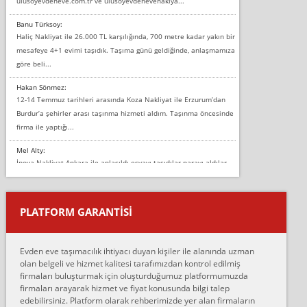
ulusoyevdeneve.com.tr ve ulusoyevdenevenaklya...
Banu Türksoy:
Haliç Nakliyat ile 26.000 TL karşılığında, 700 metre kadar yakın bir
mesafeye 4+1 evimi taşıdık. Taşıma günü geldiğinde, anlaşmamıza
göre beli...
Hakan Sönmez:
12-14 Temmuz tarihleri arasında Koza Nakliyat ile Erzurum’dan
Burdur’a şehirler arası taşınma hizmeti aldım. Taşınma öncesinde
firma ile yaptığı...
Mel Alty:
İnova Nakliyat Ankara ile anlaşıldı eşyayı taşıdılar parayı aldılar.
Salon duvarına bir baktım birisi boydan alüminyum renkli bantı
yapıştırm...
PLATFORM GARANTİSİ
Murat:
Merhaba, bu firmayı bir arkadaş tavsiyesi üzerine tercih ettim,
hiçbir sıkıntı yaşanmayacağını ve kendilerinin çok titiz
Evden eve taşımacılık ihtiyacı duyan kişiler ile alanında uzman
çalıştıklarını, müş...
olan belgeli ve hizmet kalitesi tarafımızdan kontrol edilmiş
firmaları buluşturmak için oluşturduğumuz platformumuzda
Ahmet:
firmaları arayarak hizmet ve fiyat konusunda bilgi talep
Lüleburgaz güngünes evden eve naklyat eşyalarımı taşımak için
edebilirsiniz. Platform olarak rehberimizde yer alan firmaların
anlaştık sabah eve geldiklerinde de eşyalarımı düzgün şekilde