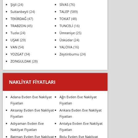
Şişli
(24)
SİVAS
(76)
Sultanbeyli
(24)
TALEP
(589)
TEKİRDAĞ
(47)
TOKAT
(48)
TRABZON
(45)
TUNCELİ
(16)
Tuzla
(24)
Ümraniye
(25)
UŞAK
(29)
Üsküdar
(24)
VAN
(54)
YALOVA
(16)
YOZGAT
(34)
Zeytinburnu
(24)
ZONGULDAK
(28)
NAKLIYAT FIYATLARI
Adana Evden Eve Nakliyat
Ağrı Evden Eve Nakliyat
Fiyatları
Fiyatları
Aksaray Evden Eve Nakliyat
Ankara Evden Eve Nakliyat
Fiyatları
Fiyatları
Adıyaman Evden Eve
Antalya Evden Eve Nakliyat
Nakliyat Fiyatları
Fiyatları
Batman Evden Eve Nakliyat
Bolu Evden Eve Nakliyat