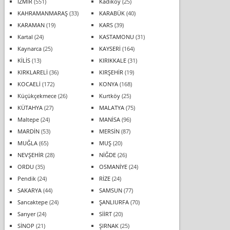
İZMİR
(551)
Kadıköy
(25)
KAHRAMANMARAŞ
(33)
KARABÜK
(40)
KARAMAN
(19)
KARS
(39)
Kartal
(24)
KASTAMONU
(31)
Kaynarca
(25)
KAYSERİ
(164)
KİLİS
(13)
KIRIKKALE
(31)
KIRKLARELİ
(36)
KIRŞEHİR
(19)
KOCAELİ
(172)
KONYA
(168)
Küçükçekmece
(26)
Kurtköy
(25)
KÜTAHYA
(27)
MALATYA
(75)
Maltepe
(24)
MANİSA
(96)
MARDİN
(53)
MERSİN
(87)
MUĞLA
(65)
MUŞ
(20)
NEVŞEHİR
(28)
NİĞDE
(26)
ORDU
(35)
OSMANİYE
(24)
Pendik
(24)
RİZE
(24)
SAKARYA
(44)
SAMSUN
(77)
Sancaktepe
(24)
ŞANLIURFA
(70)
Sarıyer
(24)
SİİRT
(20)
SİNOP
(21)
ŞIRNAK
(25)