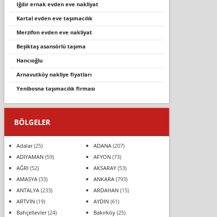
iğdır ernak evden eve nakliyat
kartal evden eve taşımacılık
merzi̇fon evden eve nakli̇yat
beşiktaş asansörlü taşıma
hancıoğlu
arnavutköy nakliye fiyatları
yenibosna taşımacılık firması
BÖLGELER
Adalar
(25)
ADANA
(207)
ADIYAMAN
(59)
AFYON
(73)
AĞRI
(52)
AKSARAY
(53)
AMASYA
(33)
ANKARA
(793)
ANTALYA
(233)
ARDAHAN
(15)
ARTVİN
(19)
AYDIN
(61)
Bahçelievler
(24)
Bakırköy
(25)