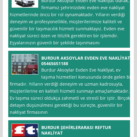
Burdur Aksoylar Evden Eve Nakliyat olarak,
firmamız şehrinizdeki evden eve nakliyat
hizmetlerinde öncü bir rol oynamaktadır. Yılların verdiği
deneyim ve profesyonellikle, müşterilerimize kaliteli ve
güvenilir bir taşımacılık hizmeti sunmaktayız. Evden eve
nakliyat süreci özen ve titizlik gerektiren bir işlemdir.
Eşyalarınızın güvenli bir şekilde taşınmasını
BURDUR AKSOYLAR EVDEN EVE NAKLİYAT
05465651188
Burdur Aksoylar Evden Eve Nakli̇yat, ev
taşıma hizmetleri konusunda önde gelen bir
firmadır. Yılların verdiği deneyim ve uzman kadrosuyla,
müşterilerine en kaliteli hizmeti sunmayı amaçlamaktadır.
Ev taşıma süreci oldukça zahmetli ve stresli bir iştir. Birçok
detayın düşünülmesi gerektiği bu süreçte, güvenilir bir
nakliyat firmasının
BURDUR ŞEHİRLERARASI REFTUR
NAKLİYAT