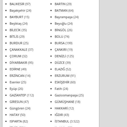
BALIKESİR
(97)
BARTIN
(29)
Başakşehir
(24)
BATMAN
(64)
BAYBURT
(15)
Bayrampaşa
(24)
Beşiktaş
(24)
Beyoğlu
(24)
BİLECİK
(35)
BİNGÖL
(26)
BİTLİS
(29)
BOLU
(74)
BURDUR
(25)
BURSA
(199)
ÇANAKKALE
(37)
ÇANKIRI
(19)
ÇORUM
(32)
DENİZLİ
(125)
DİYARBAKIR
(95)
DÜZCE
(39)
EDİRNE
(49)
ELAZIĞ
(52)
ERZİNCAN
(14)
ERZURUM
(91)
Esenler
(25)
ESKİŞEHİR
(60)
Eyüp
(26)
Fatih
(24)
GAZİANTEP
(112)
Gaziosmanpaşa
(25)
GİRESUN
(47)
GÜMÜŞHANE
(18)
Güngören
(24)
HAKKARİ
(12)
HATAY
(50)
IĞDIR
(43)
ISPARTA
(82)
İSTANBUL
(3.522)