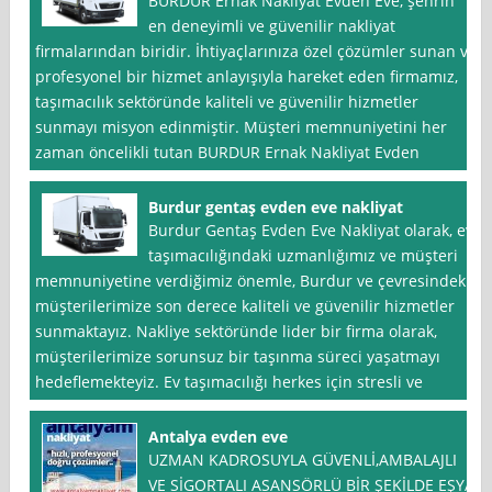
BURDUR Ernak Nakliyat Evden Eve, şehrin
en deneyimli ve güvenilir nakliyat
firmalarından biridir. İhtiyaçlarınıza özel çözümler sunan ve
profesyonel bir hizmet anlayışıyla hareket eden firmamız,
taşımacılık sektöründe kaliteli ve güvenilir hizmetler
sunmayı misyon edinmiştir. Müşteri memnuniyetini her
zaman öncelikli tutan BURDUR Ernak Nakliyat Evden
Burdur gentaş evden eve nakliyat
Burdur Gentaş Evden Eve Nakliyat olarak, ev
taşımacılığındaki uzmanlığımız ve müşteri
memnuniyetine verdiğimiz önemle, Burdur ve çevresindeki
müşterilerimize son derece kaliteli ve güvenilir hizmetler
sunmaktayız. Nakliye sektöründe lider bir firma olarak,
müşterilerimize sorunsuz bir taşınma süreci yaşatmayı
hedeflemekteyiz. Ev taşımacılığı herkes için stresli ve
Antalya evden eve
UZMAN KADROSUYLA GÜVENLİ,AMBALAJLI
VE SİGORTALI ASANSÖRLÜ BİR ŞEKİLDE EŞYA