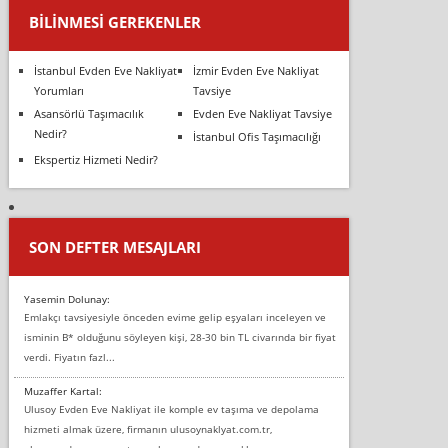
BILINMESI GEREKENLER
İstanbul Evden Eve Nakliyat
İzmir Evden Eve Nakliyat
Yorumları
Tavsiye
Asansörlü Taşımacılık
Evden Eve Nakliyat Tavsiye
Nedir?
İstanbul Ofis Taşımacılığı
Ekspertiz Hizmeti Nedir?
SON DEFTER MESAJLARI
Yasemin Dolunay:
Emlakçı tavsiyesiyle önceden evime gelip eşyaları inceleyen ve
isminin B* olduğunu söyleyen kişi, 28-30 bin TL civarında bir fiyat
verdi. Fiyatın fazl...
Muzaffer Kartal:
Ulusoy Evden Eve Nakliyat ile komple ev taşıma ve depolama
hizmeti almak üzere, firmanın ulusoynaklyat.com.tr,