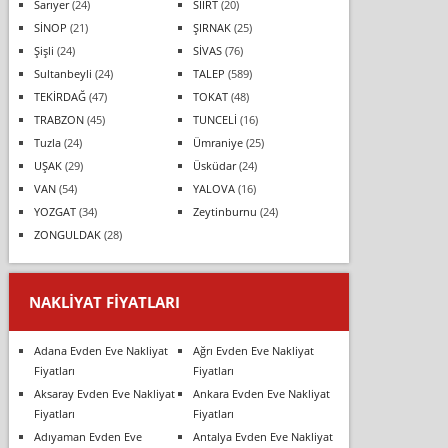
Sarıyer
(24)
SİİRT
(20)
SİNOP
(21)
ŞIRNAK
(25)
Şişli
(24)
SİVAS
(76)
Sultanbeyli
(24)
TALEP
(589)
TEKİRDAĞ
(47)
TOKAT
(48)
TRABZON
(45)
TUNCELİ
(16)
Tuzla
(24)
Ümraniye
(25)
UŞAK
(29)
Üsküdar
(24)
VAN
(54)
YALOVA
(16)
YOZGAT
(34)
Zeytinburnu
(24)
ZONGULDAK
(28)
NAKLIYAT FIYATLARI
Adana Evden Eve Nakliyat
Ağrı Evden Eve Nakliyat
Fiyatları
Fiyatları
Aksaray Evden Eve Nakliyat
Ankara Evden Eve Nakliyat
Fiyatları
Fiyatları
Adıyaman Evden Eve
Antalya Evden Eve Nakliyat