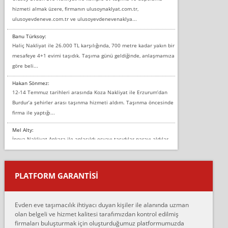
hizmeti almak üzere, firmanın ulusoynaklyat.com.tr,
ulusoyevdeneve.com.tr ve ulusoyevdenevenaklya...
Banu Türksoy:
Haliç Nakliyat ile 26.000 TL karşılığında, 700 metre kadar yakın bir
mesafeye 4+1 evimi taşıdık. Taşıma günü geldiğinde, anlaşmamıza
göre beli...
Hakan Sönmez:
12-14 Temmuz tarihleri arasında Koza Nakliyat ile Erzurum’dan
Burdur’a şehirler arası taşınma hizmeti aldım. Taşınma öncesinde
firma ile yaptığı...
Mel Alty:
İnova Nakliyat Ankara ile anlaşıldı eşyayı taşıdılar parayı aldılar.
Salon duvarına bir baktım birisi boydan alüminyum renkli bantı
yapıştırm...
PLATFORM GARANTİSİ
Murat:
Merhaba, bu firmayı bir arkadaş tavsiyesi üzerine tercih ettim,
hiçbir sıkıntı yaşanmayacağını ve kendilerinin çok titiz
Evden eve taşımacılık ihtiyacı duyan kişiler ile alanında uzman
çalıştıklarını, müş...
olan belgeli ve hizmet kalitesi tarafımızdan kontrol edilmiş
firmaları buluşturmak için oluşturduğumuz platformumuzda
Ahmet: