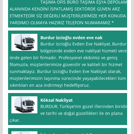
TAŞIMA OFİS BÜRO TAŞIMA EŞYA DEPOLAMA
ALANINDA KENDİNİ İSPATLAMIŞ SEKTÖRDE GÜVEN ARZ
ETMEKTEDİR SİZ DEĞERLİ MÜŞTERİLERİMİZE HER KONUDA
YARDIMCI OLMAYA HAZIRIZ TELEFON NUMARAMIZ *
Burdur izcioğlu evden eve nak
Burdur Izcioğlu Evden Eve Nakliyat, Burdur
bölgesinde evden eve nakliyat hizmeti veren
önde gelen bir firmadır. Profesyonel ekibimiz ve geniş
filomuzla, müşterilerimize güvenilir ve kaliteli bir hizmet
sunmaktayız. Burdur Izcioğlu Evden Eve Nakliyat olarak,
müşterilerimizin taşınma sürecinde yaşayabilecekleri tüm
sıkıntıları en aza indirmeyi hedefliyoruz.
Köksal Nakliyat
BURDUR, Türkiye’nin güzel illerinden biridir
ve tarihi ve doğal güzellikleri ile ön plana
çıkar.