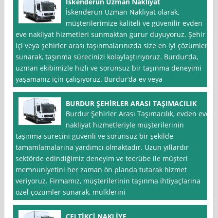
İskenderun Uzman Nakliyat
İskenderun Uzman Nakliyat olarak,
müşterilerimize kaliteli ve güvenilir evden
eve nakliyat hizmetleri sunmaktan gurur duyuyoruz. Şehir
içi veya şehirler arası taşınmalarınızda size en iyi çözümleri
sunarak, taşınma sürecinizi kolaylaştırıyoruz. Burdur‘da,
uzman ekibimizle hızlı ve sorunsuz bir taşınma deneyimi
yaşamanız için çalışıyoruz. Burdur’da ev veya
BURDUR ŞEHİRLER ARASI TAŞIMACILIK
Burdur Şehirler Arası Taşımacılık, evden eve
nakliyat hizmetleriyle müşterilerinin
taşınma sürecini güvenli ve sorunsuz bir şekilde
tamamlamalarına yardımcı olmaktadır. Uzun yıllardır
sektörde edindiğimiz deneyim ve tecrübe ile müşteri
memnuniyetini her zaman ön planda tutarak hizmet
veriyoruz. Firmamız, müşterilerinin taşınma ihtiyaçlarına
özel çözümler sunarak, mülklerini
ÇELTİKÇİ NAKLİYE