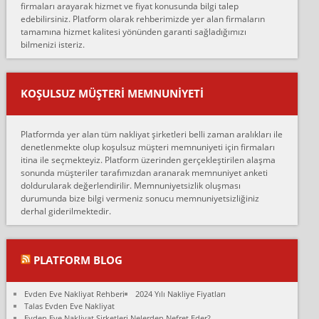
firmaları arayarak hizmet ve fiyat konusunda bilgi talep
Lüleburgaz güngünes evden eve naklyat eşyalarımı taşımak için
edebilirsiniz. Platform olarak rehberimizde yer alan firmaların
anlaştık sabah eve geldiklerinde de eşyalarımı düzgün şekilde
tamamına hizmet kalitesi yönünden garanti sağladığımızı
sarcaz demelerine r...
bilmenizi isteriz.
mehmet güldü:
Ankara ALİCANLAR NAKLİYAT Tutarsız ve ticari ahlak problemleri
var verdikleri fiyat teklifini arttırdılar. Sonrasında taşıma gününde
KOŞULSUZ MÜŞTERI MEMNUNIYETI
oldukça tutarsı...
Erol:
Platformda yer alan tüm nakliyat şirketleri belli zaman aralıkları ile
Ankara Alicanlar naklyat tel 5465524025. 2600 TL'ye ankaradan
denetlenmekte olup koşulsuz müşteri memnuniyeti için firmaları
Konya ya Alicanlar naklyat la anlaştık bu şahıs evin taşınacağı gün
itina ile seçmekteyiz. Platform üzerinden gerçekleştirilen alaşma
fiyatın mazoto gele...
sonunda müşteriler tarafımızdan aranarak memnuniyet anketi
doldurularak değerlendirilir. Memnuniyetsizlik oluşması
Fatih kokmese:
durumunda bize bilgi vermeniz sonucu memnuniyetsizliğiniz
Diyarbakır dan eşyamı getirtmek için anlaştım sözleşme yaptım.
derhal giderilmektedir.
Son anda fiyat artırdılar.. mecburiyetten tasittim.. bu kişiler ağrılı
Ankara merk...
Ali:
PLATFORM BLOG
İzmir de evim naklyat diye bir firmaya ev taşıttık, çok pişman
olduk. Asansörlü dediler sonra uraya asansör kurulmaz dediler
Evden Eve Nakliyat Rehberi
2024 Yılı Nakliye Fiyatları
fark istediler. ortada asa...
Talas Evden Eve Nakliyat
Evden Eve Nakliyat Şirketleri Nelerden Nefret Eder?