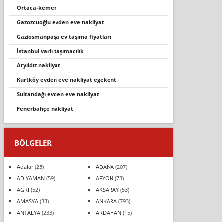
ortaca-kemer
gazozcuoğlu evden eve nakliyat
gaziosmanpaşa ev taşıma fiyatları
i̇stanbul varlı taşımacılık
aryıldız nakliyat
kurtköy evden eve nakliyat egekent
sultandaği evden eve nakli̇yat
fenerbahçe nakliyat
BÖLGELER
Adalar
(25)
ADANA
(207)
ADIYAMAN
(59)
AFYON
(73)
AĞRI
(52)
AKSARAY
(53)
AMASYA
(33)
ANKARA
(793)
ANTALYA
(233)
ARDAHAN
(15)