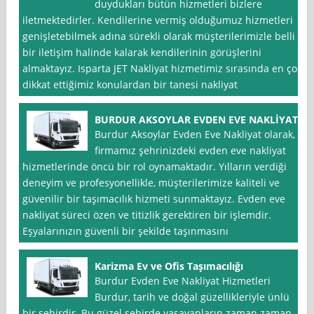
duydukları bütün hizmetleri bizlere
iletmektedirler. Kendilerine vermiş olduğumuz hizmetleri
genişletebilmek adına sürekli olarak müşterilerimizle belli
bir iletişim halinde kalarak kendilerinin görüşlerini
almaktayız. Isparta JET Nakliyat hizmetimiz sırasında en çok
dikkat ettiğimiz konulardan bir tanesi nakliyat
BURDUR AKSOYLAR EVDEN EVE NAKLİYAT
Burdur Aksoylar Evden Eve Nakliyat olarak,
firmamız şehrinizdeki evden eve nakliyat
hizmetlerinde öncü bir rol oynamaktadır. Yılların verdiği
deneyim ve profesyonellikle, müşterilerimize kaliteli ve
güvenilir bir taşımacılık hizmeti sunmaktayız. Evden eve
nakliyat süreci özen ve titizlik gerektiren bir işlemdir.
Eşyalarınızın güvenli bir şekilde taşınmasını
Karizma Ev ve Ofis Taşımacılığı
Burdur Evden Eve Nakliyat Hizmetleri
Burdur, tarih ve doğal güzellikleriyle ünlü
bir şehirdir. Bu güzel şehirde yaşayanların zaman zaman