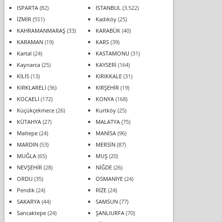
ISPARTA
(82)
İSTANBUL
(3.522)
İZMİR
(551)
Kadıköy
(25)
KAHRAMANMARAŞ
(33)
KARABÜK
(40)
KARAMAN
(19)
KARS
(39)
Kartal
(24)
KASTAMONU
(31)
Kaynarca
(25)
KAYSERİ
(164)
KİLİS
(13)
KIRIKKALE
(31)
KIRKLARELİ
(36)
KIRŞEHİR
(19)
KOCAELİ
(172)
KONYA
(168)
Küçükçekmece
(26)
Kurtköy
(25)
KÜTAHYA
(27)
MALATYA
(75)
Maltepe
(24)
MANİSA
(96)
MARDİN
(53)
MERSİN
(87)
MUĞLA
(65)
MUŞ
(20)
NEVŞEHİR
(28)
NİĞDE
(26)
ORDU
(35)
OSMANİYE
(24)
Pendik
(24)
RİZE
(24)
SAKARYA
(44)
SAMSUN
(77)
Sancaktepe
(24)
ŞANLIURFA
(70)