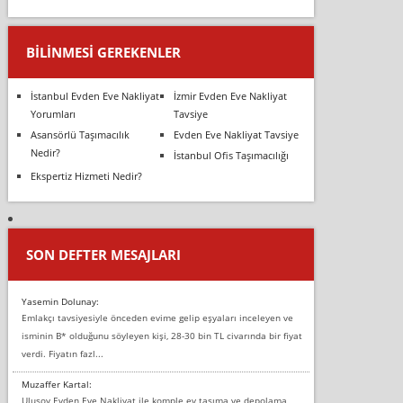
BILINMESI GEREKENLER
İstanbul Evden Eve Nakliyat
İzmir Evden Eve Nakliyat
Yorumları
Tavsiye
Asansörlü Taşımacılık
Evden Eve Nakliyat Tavsiye
Nedir?
İstanbul Ofis Taşımacılığı
Ekspertiz Hizmeti Nedir?
SON DEFTER MESAJLARI
Yasemin Dolunay:
Emlakçı tavsiyesiyle önceden evime gelip eşyaları inceleyen ve
isminin B* olduğunu söyleyen kişi, 28-30 bin TL civarında bir fiyat
verdi. Fiyatın fazl...
Muzaffer Kartal:
Ulusoy Evden Eve Nakliyat ile komple ev taşıma ve depolama