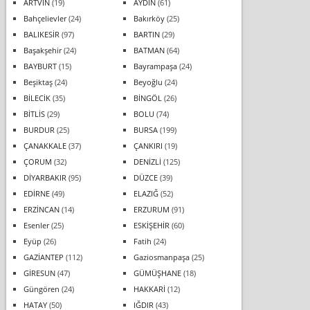
ARTVİN
(19)
AYDIN
(61)
Bahçelievler
(24)
Bakırköy
(25)
BALIKESİR
(97)
BARTIN
(29)
Başakşehir
(24)
BATMAN
(64)
BAYBURT
(15)
Bayrampaşa
(24)
Beşiktaş
(24)
Beyoğlu
(24)
BİLECİK
(35)
BİNGÖL
(26)
BİTLİS
(29)
BOLU
(74)
BURDUR
(25)
BURSA
(199)
ÇANAKKALE
(37)
ÇANKIRI
(19)
ÇORUM
(32)
DENİZLİ
(125)
DİYARBAKIR
(95)
DÜZCE
(39)
EDİRNE
(49)
ELAZIĞ
(52)
ERZİNCAN
(14)
ERZURUM
(91)
Esenler
(25)
ESKİŞEHİR
(60)
Eyüp
(26)
Fatih
(24)
GAZİANTEP
(112)
Gaziosmanpaşa
(25)
GİRESUN
(47)
GÜMÜŞHANE
(18)
Güngören
(24)
HAKKARİ
(12)
HATAY
(50)
IĞDIR
(43)