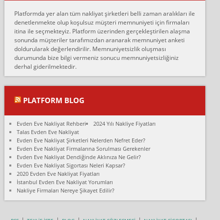
Erol:
Platformda yer alan tüm nakliyat şirketleri belli zaman aralıkları ile
Ankara Alicanlar naklyat tel 5465524025. 2600 TL'ye ankaradan
denetlenmekte olup koşulsuz müşteri memnuniyeti için firmaları
Konya ya Alicanlar naklyat la anlaştık bu şahıs evin taşınacağı gün
itina ile seçmekteyiz. Platform üzerinden gerçekleştirilen alaşma
fiyatın mazoto gele...
sonunda müşteriler tarafımızdan aranarak memnuniyet anketi
doldurularak değerlendirilir. Memnuniyetsizlik oluşması
Fatih kokmese:
durumunda bize bilgi vermeniz sonucu memnuniyetsizliğiniz
Diyarbakır dan eşyamı getirtmek için anlaştım sözleşme yaptım.
derhal giderilmektedir.
Son anda fiyat artırdılar.. mecburiyetten tasittim.. bu kişiler ağrılı
Ankara merk...
Ali:
PLATFORM BLOG
İzmir de evim naklyat diye bir firmaya ev taşıttık, çok pişman
olduk. Asansörlü dediler sonra uraya asansör kurulmaz dediler
Evden Eve Nakliyat Rehberi
2024 Yılı Nakliye Fiyatları
fark istediler. ortada asa...
Talas Evden Eve Nakliyat
Evden Eve Nakliyat Şirketleri Nelerden Nefret Eder?
Nimet:
Evden Eve Nakliyat Firmalarına Sorulması Gerekenler
Ben 2021 Ağustos ilk haftası Evimi taşıdım yani İstanbul'un bir
Evden Eve Nakliyat Dendiğinde Aklınıza Ne Gelir?
Mahallesi'nden bir başka Mahallesi'ne yani Ümraniye bölgesinde
Evden Eve Nakliyat Sigortası Neleri Kapsar?
oturuyorum önceleri ara...
2020 Evden Eve Nakliyat Fiyatları
İstanbul Evden Eve Nakliyat Yorumları
Nimet Köse:
Nakliye Firmaları Nereye Şikayet Edilir?
Merhaba ben 2021 Ağustos ilk haftası evimi Ümraniye'den Çok
yakın bir bölgeye taşıdım yeni Ümraniye'nin Mahallesi'ne
Hancıoğlu naklyatla taşındım...