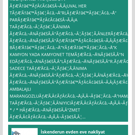
ÃƒÆ’Ã†â€™ÃƒÂ¢Ã¢â€šÂ¬Ã‚Â¡UVAL HER
TÃƒÆ’Ã†â€™Ãƒâ€¦Ã¢â‚¬Å“RLÃƒÆ’Ã†â€™Ãƒâ€¦Ã¢â‚¬Å“
PARÃƒÆ’Ã†â€™ÃƒÂ¢Ã¢â€šÂ¬Ã‚Â¡A
TAÃƒÆ’Ã¢â‚¬Â¦Ãƒâ€¦Ã‚Â¾IMA
ÃƒÆ’Ã¢â‚¬Å¾Ãƒâ€šÃ‚Â°ÃƒÆ’Ã¢â‚¬Â¦Ãƒâ€¦Ã‚Â¾LERÃƒÆ’Ã¢â‚¬Å
ÃƒÆ’Ã¢â‚¬Å¾Ãƒâ€šÃ‚Â°ÃƒÆ’Ã†â€™ÃƒÂ¢Ã¢â€šÂ¬Ã‚Â¡ÃƒÆ’Ã¢â‚¬
BÃƒÆ’Ã†â€™Ãƒâ€¦Ã¢â‚¬Å“YÃƒÆ’Ã†â€™Ãƒâ€¦Ã¢â‚¬Å“K
KAMYON YADA KAMYONET TEMÃƒÆ’Ã¢â‚¬Å¾Ãƒâ€šÃ‚Â°N
EDÃƒÆ’Ã¢â‚¬Å¾Ãƒâ€šÃ‚Â°LÃƒÆ’Ã¢â‚¬Å¾Ãƒâ€šÃ‚Â°R.ÃƒÆ’Ã¢â‚
SADECE TAÃƒÆ’Ã¢â‚¬Â¦Ãƒâ€¦Ã‚Â¾IMA
ÃƒÆ’Ã¢â‚¬Å¾Ãƒâ€šÃ‚Â°ÃƒÆ’Ã¢â‚¬Â¦Ãƒâ€¦Ã‚Â¾ÃƒÆ’Ã¢â‚¬Å¾Ãƒ
ÃƒÆ’Ã¢â‚¬Å¾Ãƒâ€šÃ‚Â°ÃƒÆ’Ã†â€™ÃƒÂ¢Ã¢â€šÂ¬Ã‚Â¡ÃƒÆ’Ã¢â‚¬
AMBALAJLI
MARANGOZLUÃƒÆ’Ã‚Â¢ÃƒÂ¢Ã¢â‚¬Å¡Ã‚Â¬Ãƒâ€¦Ã¢â‚¬Å“HAMAL
TAÃƒÆ’Ã¢â‚¬Â¦Ãƒâ€¦Ã‚Â¾IYICIÃƒÆ’Ã‚Â¢ÃƒÂ¢Ã¢â‚¬Å¡Ã‚Â¬Ãƒâ€šÃ
* / * HÃƒÆ’Ã¢â‚¬Å¾Ãƒâ€šÃ‚Â°ZMET
ÃƒÆ’Ã‚Â¢ÃƒÂ¢Ã¢â‚¬Å¡Ã‚Â¬Ãƒâ€šÃ‚Â¦…
İskenderun evden eve nakliyat