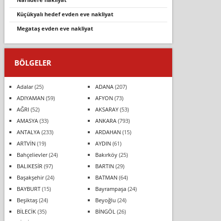
küçükyalı hedef evden eve nakliyat
megataş evden eve nakliyat
BÖLGELER
Adalar
(25)
ADANA
(207)
ADIYAMAN
(59)
AFYON
(73)
AĞRI
(52)
AKSARAY
(53)
AMASYA
(33)
ANKARA
(793)
ANTALYA
(233)
ARDAHAN
(15)
ARTVİN
(19)
AYDIN
(61)
Bahçelievler
(24)
Bakırköy
(25)
BALIKESİR
(97)
BARTIN
(29)
Başakşehir
(24)
BATMAN
(64)
BAYBURT
(15)
Bayrampaşa
(24)
Beşiktaş
(24)
Beyoğlu
(24)
BİLECİK
(35)
BİNGÖL
(26)