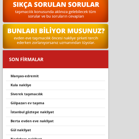
SON FİRMALAR
manyas-edremit
kula nakli̇ye
si̇verek taşimacilik
gölpazari ev taşima
i̇stanbul göztepe nakliyat
berta evden eve nakliyat
gül nakliyat
narlidere nakli̇yat