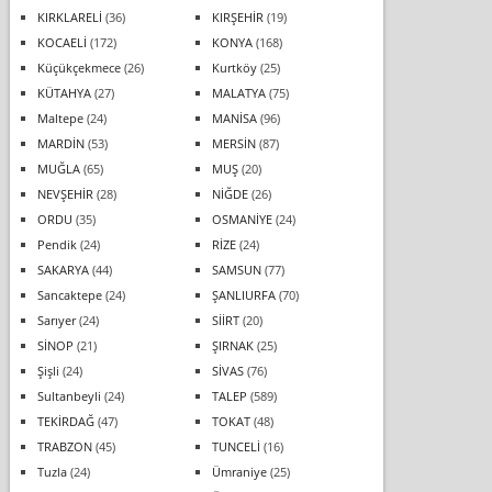
KIRKLARELİ
(36)
KIRŞEHİR
(19)
KOCAELİ
(172)
KONYA
(168)
Küçükçekmece
(26)
Kurtköy
(25)
KÜTAHYA
(27)
MALATYA
(75)
Maltepe
(24)
MANİSA
(96)
MARDİN
(53)
MERSİN
(87)
MUĞLA
(65)
MUŞ
(20)
NEVŞEHİR
(28)
NİĞDE
(26)
ORDU
(35)
OSMANİYE
(24)
Pendik
(24)
RİZE
(24)
SAKARYA
(44)
SAMSUN
(77)
Sancaktepe
(24)
ŞANLIURFA
(70)
Sarıyer
(24)
SİİRT
(20)
SİNOP
(21)
ŞIRNAK
(25)
Şişli
(24)
SİVAS
(76)
Sultanbeyli
(24)
TALEP
(589)
TEKİRDAĞ
(47)
TOKAT
(48)
TRABZON
(45)
TUNCELİ
(16)
Tuzla
(24)
Ümraniye
(25)