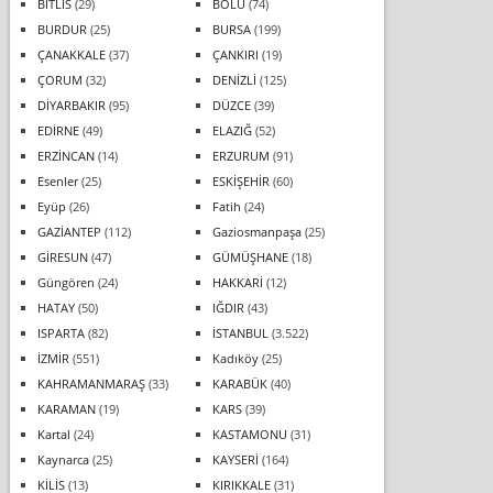
BİTLİS
(29)
BOLU
(74)
BURDUR
(25)
BURSA
(199)
ÇANAKKALE
(37)
ÇANKIRI
(19)
ÇORUM
(32)
DENİZLİ
(125)
DİYARBAKIR
(95)
DÜZCE
(39)
EDİRNE
(49)
ELAZIĞ
(52)
ERZİNCAN
(14)
ERZURUM
(91)
Esenler
(25)
ESKİŞEHİR
(60)
Eyüp
(26)
Fatih
(24)
GAZİANTEP
(112)
Gaziosmanpaşa
(25)
GİRESUN
(47)
GÜMÜŞHANE
(18)
Güngören
(24)
HAKKARİ
(12)
HATAY
(50)
IĞDIR
(43)
ISPARTA
(82)
İSTANBUL
(3.522)
İZMİR
(551)
Kadıköy
(25)
KAHRAMANMARAŞ
(33)
KARABÜK
(40)
KARAMAN
(19)
KARS
(39)
Kartal
(24)
KASTAMONU
(31)
Kaynarca
(25)
KAYSERİ
(164)
KİLİS
(13)
KIRIKKALE
(31)