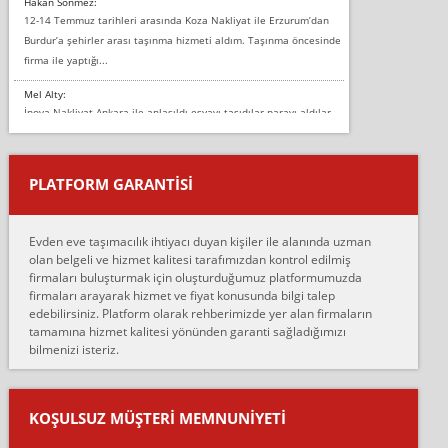
Hakan Sönmez:
12-14 Temmuz tarihleri arasında Koza Nakliyat ile Erzurum’dan
Burdur’a şehirler arası taşınma hizmeti aldım. Taşınma öncesinde
firma ile yaptığı...
Mel Alty:
İnova Nakliyat Ankara ile anlaşıldı eşyayı taşıdılar parayı aldılar.
Salon duvarına bir baktım birisi boydan alüminyum renkli bantı
yapıştırm...
PLATFORM GARANTİSİ
Murat:
Merhaba, bu firmayı bir arkadaş tavsiyesi üzerine tercih ettim,
hiçbir sıkıntı yaşanmayacağını ve kendilerinin çok titiz
Evden eve taşımacılık ihtiyacı duyan kişiler ile alanında uzman
çalıştıklarını, müş...
olan belgeli ve hizmet kalitesi tarafımızdan kontrol edilmiş
firmaları buluşturmak için oluşturduğumuz platformumuzda
Ahmet:
firmaları arayarak hizmet ve fiyat konusunda bilgi talep
Lüleburgaz güngünes evden eve naklyat eşyalarımı taşımak için
edebilirsiniz. Platform olarak rehberimizde yer alan firmaların
anlaştık sabah eve geldiklerinde de eşyalarımı düzgün şekilde
tamamına hizmet kalitesi yönünden garanti sağladığımızı
sarcaz demelerine r...
bilmenizi isteriz.
mehmet güldü:
Ankara ALİCANLAR NAKLİYAT Tutarsız ve ticari ahlak problemleri
var verdikleri fiyat teklifini arttırdılar. Sonrasında taşıma gününde
KOŞULSUZ MÜŞTERI MEMNUNIYETI
oldukça tutarsı...