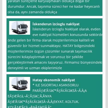
yaratan süreçlerle karşılaşmaları oldukça doğal bir
durumdur. Ancak, taşınma süreci her ne kadar heyecanlı
olsa da, aynı zamanda oldukça
İskenderun izcioglu nakliyat
İskenderun Izcioglu Nakliyat olarak, evden
eve nakliyat hizmetleri konusunda sektörde
önde gelen bir firma olarak müşterilerimize kaliteli ve
güvenilir bir hizmet sunmaktayız. HATAY bölgesindeki
müşterilerimize özgün çözümler sunarak taşımacılık
sürecini kolaylaştırmak ve sorunsuz bir şekilde
gerçekleştirmek amacını taşıyoruz. Firmamız bünyesindeki
deneyimli ve uzman ekiplerimizle
Hatay ekonomik nakliyat
* ILE SIGORTALI ASANSORLU
PARÃƒÆ’Ã†â€™ÃƒÂ¢Ã¢â€šÂ¬Ã‚Â¡A
EÃƒÆ’Ã¢â‚¬Â¦Ãƒâ€¦Ã‚Â¾YA
ÃƒÆ’Ã†â€™ÃƒÂ¢Ã¢â€šÂ¬Ã‚Â¡EKYAT, KOLTUK,
KOLÃƒÆ’Ã¢â‚¬Å¾Ãƒâ€šÃ‚Â°,