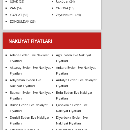
UŞAK
(29)
Üsküdar
(24)
VAN
(54)
YALOVA
(16)
YOZGAT
(34)
Zeytinburnu
(24)
ZONGULDAK
(28)
NAKLIYAT FIYATLARI
Adana Evden Eve Nakliyat
Ağrı Evden Eve Nakliyat
Fiyatları
Fiyatları
Aksaray Evden Eve Nakliyat
Ankara Evden Eve Nakliyat
Fiyatları
Fiyatları
Adıyaman Evden Eve
Antalya Evden Eve Nakliyat
Nakliyat Fiyatları
Fiyatları
Batman Evden Eve Nakliyat
Bolu Evden Eve Nakliyat
Fiyatları
Fiyatları
Bursa Evden Eve Nakliyat
Çanakkale Evden Eve
Fiyatları
Nakliyat Fiyatları
Denizli Evden Eve Nakliyat
Diyarbakır Evden Eve
Fiyatları
Nakliyat Fiyatları
Eskişehir Evden Eve
Gaziantep Evden Eve