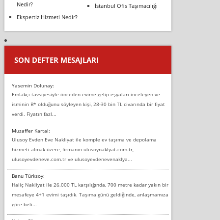
Nedir?
İstanbul Ofis Taşımacılığı
Ekspertiz Hizmeti Nedir?
SON DEFTER MESAJLARI
Yasemin Dolunay:
Emlakçı tavsiyesiyle önceden evime gelip eşyaları inceleyen ve
isminin B* olduğunu söyleyen kişi, 28-30 bin TL civarında bir fiyat
verdi. Fiyatın fazl...
Muzaffer Kartal:
Ulusoy Evden Eve Nakliyat ile komple ev taşıma ve depolama
hizmeti almak üzere, firmanın ulusoynaklyat.com.tr,
ulusoyevdeneve.com.tr ve ulusoyevdenevenaklya...
Banu Türksoy:
Haliç Nakliyat ile 26.000 TL karşılığında, 700 metre kadar yakın bir
mesafeye 4+1 evimi taşıdık. Taşıma günü geldiğinde, anlaşmamıza
göre beli...