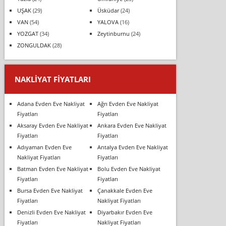
UŞAK
(29)
Üsküdar
(24)
VAN
(54)
YALOVA
(16)
YOZGAT
(34)
Zeytinburnu
(24)
ZONGULDAK
(28)
NAKLIYAT FIYATLARI
Adana Evden Eve Nakliyat
Ağrı Evden Eve Nakliyat
Fiyatları
Fiyatları
Aksaray Evden Eve Nakliyat
Ankara Evden Eve Nakliyat
Fiyatları
Fiyatları
Adıyaman Evden Eve
Antalya Evden Eve Nakliyat
Nakliyat Fiyatları
Fiyatları
Batman Evden Eve Nakliyat
Bolu Evden Eve Nakliyat
Fiyatları
Fiyatları
Bursa Evden Eve Nakliyat
Çanakkale Evden Eve
Fiyatları
Nakliyat Fiyatları
Denizli Evden Eve Nakliyat
Diyarbakır Evden Eve
Fiyatları
Nakliyat Fiyatları