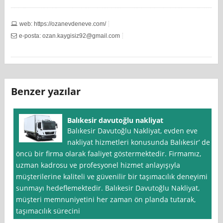
web: https://ozanevdeneve.com/
e-posta:
ozan.kaygisiz92@gmail.com
Benzer yazılar
Balıkesir davutoğlu nakliyat
Balıkesir Davutoğlu Nakliyat, evden eve
nakliyat hizmetleri konusunda Balıkesir’ de
öncü bir firma olarak faaliyet göstermektedir. Firmamız,
uzman kadrosu ve profesyonel hizmet anlayışıyla
müşterilerine kaliteli ve güvenilir bir taşımacılık deneyimi
sunmayı hedeflemektedir. Balıkesir Davutoğlu Nakliyat,
müşteri memnuniyetini her zaman ön planda tutarak,
taşımacılık sürecini