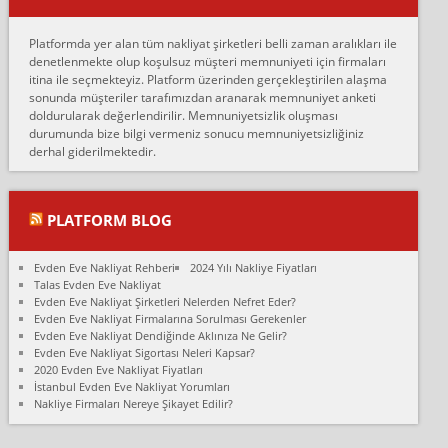
Erol:
Platformda yer alan tüm nakliyat şirketleri belli zaman aralıkları ile
Ankara Alicanlar naklyat tel 5465524025. 2600 TL'ye ankaradan
denetlenmekte olup koşulsuz müşteri memnuniyeti için firmaları
Konya ya Alicanlar naklyat la anlaştık bu şahıs evin taşınacağı gün
itina ile seçmekteyiz. Platform üzerinden gerçekleştirilen alaşma
fiyatın mazoto gele...
sonunda müşteriler tarafımızdan aranarak memnuniyet anketi
doldurularak değerlendirilir. Memnuniyetsizlik oluşması
Fatih kokmese:
durumunda bize bilgi vermeniz sonucu memnuniyetsizliğiniz
Diyarbakır dan eşyamı getirtmek için anlaştım sözleşme yaptım.
derhal giderilmektedir.
Son anda fiyat artırdılar.. mecburiyetten tasittim.. bu kişiler ağrılı
Ankara merk...
Ali:
PLATFORM BLOG
İzmir de evim naklyat diye bir firmaya ev taşıttık, çok pişman
olduk. Asansörlü dediler sonra uraya asansör kurulmaz dediler
Evden Eve Nakliyat Rehberi
2024 Yılı Nakliye Fiyatları
fark istediler. ortada asa...
Talas Evden Eve Nakliyat
Evden Eve Nakliyat Şirketleri Nelerden Nefret Eder?
Nimet:
Evden Eve Nakliyat Firmalarına Sorulması Gerekenler
Ben 2021 Ağustos ilk haftası Evimi taşıdım yani İstanbul'un bir
Evden Eve Nakliyat Dendiğinde Aklınıza Ne Gelir?
Mahallesi'nden bir başka Mahallesi'ne yani Ümraniye bölgesinde
Evden Eve Nakliyat Sigortası Neleri Kapsar?
oturuyorum önceleri ara...
2020 Evden Eve Nakliyat Fiyatları
İstanbul Evden Eve Nakliyat Yorumları
Nimet Köse:
Nakliye Firmaları Nereye Şikayet Edilir?
Merhaba ben 2021 Ağustos ilk haftası evimi Ümraniye'den Çok
yakın bir bölgeye taşıdım yeni Ümraniye'nin Mahallesi'ne