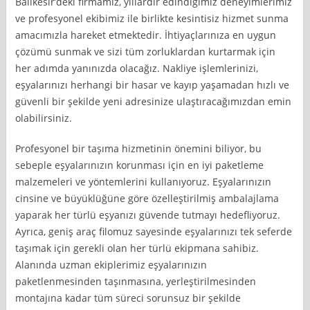
Balıkesir’deki firmamız, yıllardır edindiğimiz deneyimlerimiz
ve profesyonel ekibimiz ile birlikte kesintisiz hizmet sunma
amacımızla hareket etmektedir. İhtiyaçlarınıza en uygun
çözümü sunmak ve sizi tüm zorluklardan kurtarmak için
her adımda yanınızda olacağız. Nakliye işlemlerinizi,
eşyalarınızı herhangi bir hasar ve kayıp yaşamadan hızlı ve
güvenli bir şekilde yeni adresinize ulaştıracağımızdan emin
olabilirsiniz.
Profesyonel bir taşıma hizmetinin önemini biliyor, bu
sebeple eşyalarınızın korunması için en iyi paketleme
malzemeleri ve yöntemlerini kullanıyoruz. Eşyalarınızın
cinsine ve büyüklüğüne göre özelleştirilmiş ambalajlama
yaparak her türlü eşyanızı güvende tutmayı hedefliyoruz.
Ayrıca, geniş araç filomuz sayesinde eşyalarınızı tek seferde
taşımak için gerekli olan her türlü ekipmana sahibiz.
Alanında uzman ekiplerimiz eşyalarınızın
paketlenmesinden taşınmasına, yerleştirilmesinden
montajına kadar tüm süreci sorunsuz bir şekilde