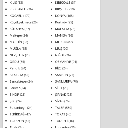
KİLİS
(13)
KIRIKKALE
(31)
KIRKLARELİ
(36)
KIRŞEHİR
(19)
KOCAELİ
(172)
KONYA
(168)
Küçükçekmece
(26)
Kurtköy
(25)
KÜTAHYA
(27)
MALATYA
(75)
Maltepe
(24)
MANİSA
(96)
MARDİN
(53)
MERSİN
(87)
MUĞLA
(65)
MUŞ
(20)
NEVŞEHİR
(28)
NİĞDE
(26)
ORDU
(35)
OSMANİYE
(24)
Pendik
(24)
RİZE
(24)
SAKARYA
(44)
SAMSUN
(77)
Sancaktepe
(24)
ŞANLIURFA
(70)
Sarıyer
(24)
SİİRT
(20)
SİNOP
(21)
ŞIRNAK
(25)
Şişli
(24)
SİVAS
(76)
Sultanbeyli
(24)
TALEP
(589)
TEKİRDAĞ
(47)
TOKAT
(48)
TRABZON
(45)
TUNCELİ
(16)
Tuzla
(24)
Ümraniye
(25)