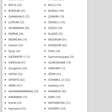
BİTLİS
(29)
BOLU
(74)
BURDUR
(25)
BURSA
(199)
ÇANAKKALE
(37)
ÇANKIRI
(19)
ÇORUM
(32)
DENİZLİ
(125)
DİYARBAKIR
(95)
DÜZCE
(39)
EDİRNE
(49)
ELAZIĞ
(52)
ERZİNCAN
(14)
ERZURUM
(91)
Esenler
(25)
ESKİŞEHİR
(60)
Eyüp
(26)
Fatih
(24)
GAZİANTEP
(112)
Gaziosmanpaşa
(25)
GİRESUN
(47)
GÜMÜŞHANE
(18)
Güngören
(24)
HAKKARİ
(12)
HATAY
(50)
IĞDIR
(43)
ISPARTA
(82)
İSTANBUL
(3.522)
İZMİR
(551)
Kadıköy
(25)
KAHRAMANMARAŞ
(33)
KARABÜK
(40)
KARAMAN
(19)
KARS
(39)
Kartal
(24)
KASTAMONU
(31)
Kaynarca
(25)
KAYSERİ
(164)