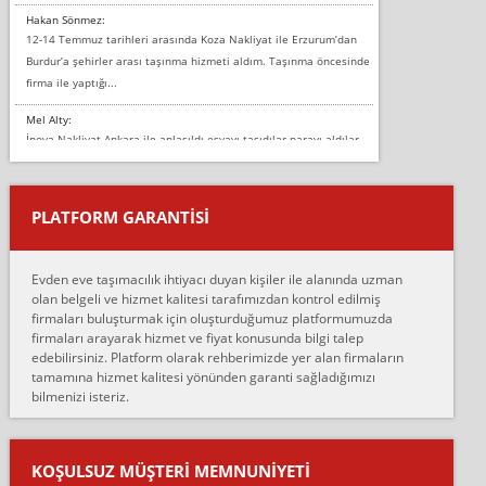
Hakan Sönmez:
12-14 Temmuz tarihleri arasında Koza Nakliyat ile Erzurum’dan
Burdur’a şehirler arası taşınma hizmeti aldım. Taşınma öncesinde
firma ile yaptığı...
Mel Alty:
İnova Nakliyat Ankara ile anlaşıldı eşyayı taşıdılar parayı aldılar.
Salon duvarına bir baktım birisi boydan alüminyum renkli bantı
yapıştırm...
PLATFORM GARANTİSİ
Murat:
Merhaba, bu firmayı bir arkadaş tavsiyesi üzerine tercih ettim,
hiçbir sıkıntı yaşanmayacağını ve kendilerinin çok titiz
Evden eve taşımacılık ihtiyacı duyan kişiler ile alanında uzman
çalıştıklarını, müş...
olan belgeli ve hizmet kalitesi tarafımızdan kontrol edilmiş
firmaları buluşturmak için oluşturduğumuz platformumuzda
Ahmet:
firmaları arayarak hizmet ve fiyat konusunda bilgi talep
Lüleburgaz güngünes evden eve naklyat eşyalarımı taşımak için
edebilirsiniz. Platform olarak rehberimizde yer alan firmaların
anlaştık sabah eve geldiklerinde de eşyalarımı düzgün şekilde
tamamına hizmet kalitesi yönünden garanti sağladığımızı
sarcaz demelerine r...
bilmenizi isteriz.
mehmet güldü:
Ankara ALİCANLAR NAKLİYAT Tutarsız ve ticari ahlak problemleri
var verdikleri fiyat teklifini arttırdılar. Sonrasında taşıma gününde
KOŞULSUZ MÜŞTERI MEMNUNIYETI
oldukça tutarsı...