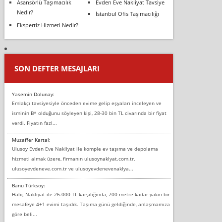
Asansörlü Taşımacılık
Evden Eve Nakliyat Tavsiye
Nedir?
İstanbul Ofis Taşımacılığı
Ekspertiz Hizmeti Nedir?
SON DEFTER MESAJLARI
Yasemin Dolunay:
Emlakçı tavsiyesiyle önceden evime gelip eşyaları inceleyen ve
isminin B* olduğunu söyleyen kişi, 28-30 bin TL civarında bir fiyat
verdi. Fiyatın fazl...
Muzaffer Kartal:
Ulusoy Evden Eve Nakliyat ile komple ev taşıma ve depolama
hizmeti almak üzere, firmanın ulusoynaklyat.com.tr,
ulusoyevdeneve.com.tr ve ulusoyevdenevenaklya...
Banu Türksoy:
Haliç Nakliyat ile 26.000 TL karşılığında, 700 metre kadar yakın bir
mesafeye 4+1 evimi taşıdık. Taşıma günü geldiğinde, anlaşmamıza
göre beli...