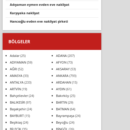
adiyaman eymen evden eve nakli̇yat
karşıyaka nakliyat
hancıoğlu evden eve nakliyat şirketi
BÖLGELER
Adalar
(25)
ADANA
(207)
ADIYAMAN
(59)
AFYON
(73)
AĞRI
(52)
AKSARAY
(53)
AMASYA
(33)
ANKARA
(793)
ANTALYA
(233)
ARDAHAN
(15)
ARTVİN
(19)
AYDIN
(61)
Bahçelievler
(24)
Bakırköy
(25)
BALIKESİR
(97)
BARTIN
(29)
Başakşehir
(24)
BATMAN
(64)
BAYBURT
(15)
Bayrampaşa
(24)
Beşiktaş
(24)
Beyoğlu
(24)
BİLECİK
(35)
BİNGÖL
(26)