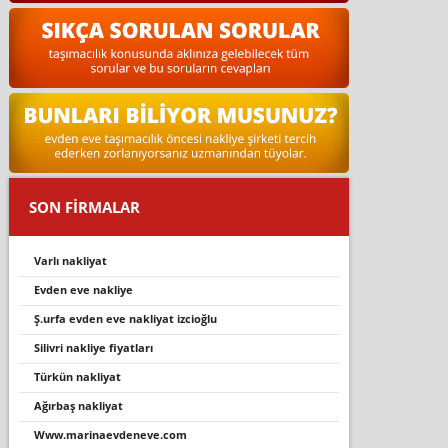
SON FİRMALAR
varli nakli̇yat
evden eve nakliye
ş.urfa evden eve nakliyat izcioğlu
silivri nakliye fiyatları
türkün nakli̇yat
ağırbaş nakliyat
www.marinaevdeneve.com