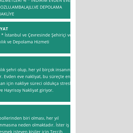
İZMETLERİ % * İNDİRİM EVDEN EVE
OZLU,AMBALAJLI,VE DEPOLAMA
NAKLİYE
İYAT
 * * İstanbul ve Çevresinde Şehiriçi ve
ılık ve Depolama Hizmeti
lık şehri olup, her yıl birçok insanın
ir. Evden eve nakliyat, bu süreçte en
an için nakliye süreci oldukça stresli
e Hayrisoy Nakliyat giriyor.
llerinden biri olması, her yıl
ınmasına neden olmaktadır. İster iş
leşmek isteyen kişiler için Tercih