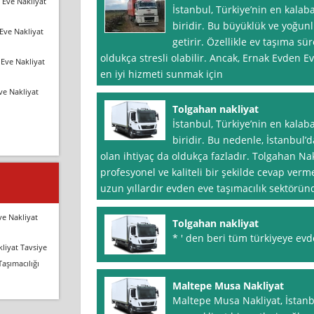
 Eve Nakliyat
İstanbul, Türkiye’nin en kalaba
biridir. Bu büyüklük ve yoğun
Eve Nakliyat
getirir. Özellikle ev taşıma sü
oldukça stresli olabilir. Ancak, Ernak Evden E
Eve Nakliyat
en iyi hizmeti sunmak için
ve Nakliyat
Tolgahan nakliyat
İstanbul, Türkiye’nin en kalab
biridir. Bu nedenle, İstanbul’
olan ihtiyaç da oldukça fazladır. Tolgahan Nak
profesyonel ve kaliteli bir şekilde cevap verm
uzun yıllardır evden eve taşımacılık sektöründ
ve Nakliyat
Tolgahan nakliyat
* ′ den beri tüm türkiyeye evd
liyat Tavsiye
Taşımacılığı
Maltepe Musa Nakliyat
Maltepe Musa Nakliyat, İstanb