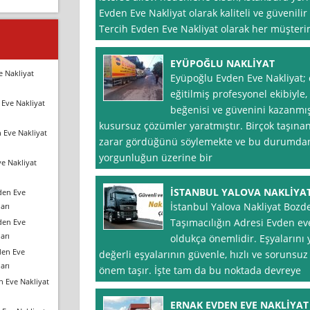
Evden Eve Nakliyat olarak kaliteli ve güvenilir
Tercih Evden Eve Nakliyat olarak her müşteri
EYÜPOĞLU NAKLİYAT
e Nakliyat
Eyüpoğlu Evden Eve Nakliyat; çe
eğitilmiş profesyonel ekibiyle
Eve Nakliyat
beğenisi ve güvenini kazanmış, 
kusursuz çözümler yaratmıştır. Birçok taşınan
 Eve Nakliyat
zarar gördüğünü söylemekte ve bu durumdan
yorgunluğun üzerine bir
e Nakliyat
İSTANBUL YALOVA NAKLİYA
den Eve
İstanbul Yalova Nakliyat Bozd
arı
Taşımacılığın Adresi Evden eve
den Eve
arı
oldukça önemlidir. Eşyalarını y
den Eve
değerli eşyalarının güvenle, hızlı ve sorunsuz
arı
önem taşır. İşte tam da bu noktada devreye
n Eve Nakliyat
ERNAK EVDEN EVE NAKLİYA