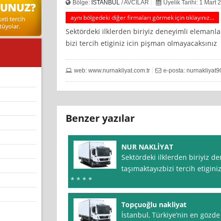
Bölge:
İSTANBUL
/ AVCILAR
Üyelik Tarihi: 1 Mart 
aynı bölgedeki diğer firmaları görmek için tıklayınız...
Sektördeki ilklerden biriyiz deneyimli elemanla
bizi tercih etiginiz icin pişman olmayacaksınız
web: www.nurnakliyat.com.tr
e-posta:
nurnakliyat
Benzer yazılar
NUR NAKLİYAT
Sektördeki ilklerden biriyiz d
taşımaktayızbizi tercih etigin
* * * *
Topçuoğlu nakliyat
İstanbul, Türkiye’nin en gözde