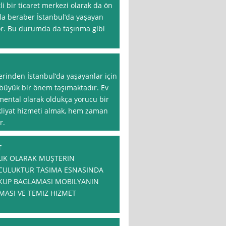
i bir ticaret merkezi olarak da ön
yla beraber İstanbul’da yaşayan
yor. Bu durumda da taşınma gibi
lerinden İstanbul‘da yaşayanlar için
 büyük bir önem taşımaktadır. Ev
mental olarak oldukça yorucu bir
akliyat hizmeti almak, hem zaman
r.
T
LIK OLARAK MUŞTERIN
NCULUKTUR TASIMA ESNASINDA
KUP BAGLAMASI MOBILYANIN
ASI VE TEMIZ HIZMET