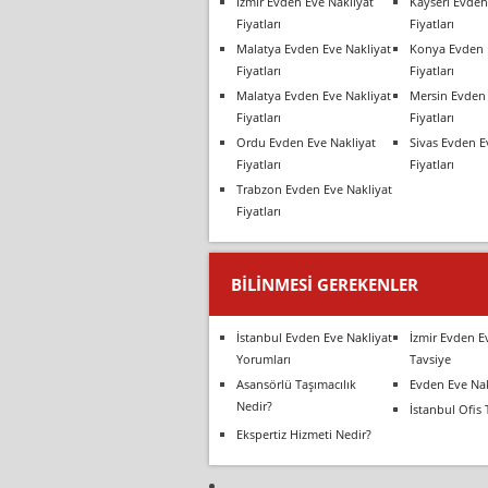
İzmir Evden Eve Nakliyat
Kayseri Evden
Fiyatları
Fiyatları
Malatya Evden Eve Nakliyat
Konya Evden 
Fiyatları
Fiyatları
Malatya Evden Eve Nakliyat
Mersin Evden 
Fiyatları
Fiyatları
Ordu Evden Eve Nakliyat
Sivas Evden E
Fiyatları
Fiyatları
Trabzon Evden Eve Nakliyat
Fiyatları
BILINMESI GEREKENLER
İstanbul Evden Eve Nakliyat
İzmir Evden E
Yorumları
Tavsiye
Asansörlü Taşımacılık
Evden Eve Nak
Nedir?
İstanbul Ofis 
Ekspertiz Hizmeti Nedir?