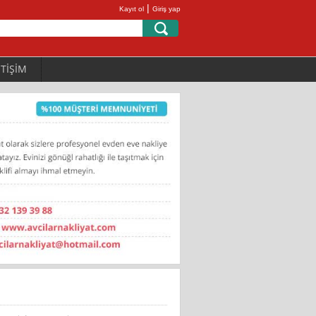
|
Kayıt ol
Giriş yap
ETİŞİM