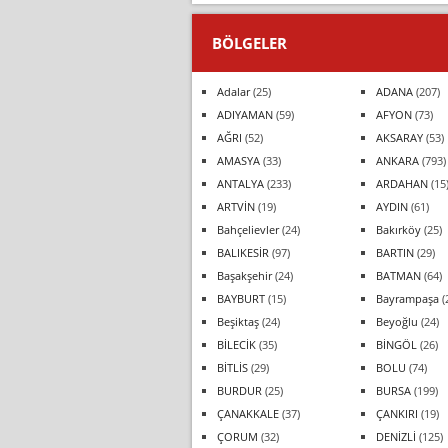
BÖLGELER
Adalar
(25)
ADANA
(207)
ADIYAMAN
(59)
AFYON
(73)
AĞRI
(52)
AKSARAY
(53)
AMASYA
(33)
ANKARA
(793)
ANTALYA
(233)
ARDAHAN
(15
ARTVİN
(19)
AYDIN
(61)
Bahçelievler
(24)
Bakırköy
(25)
BALIKESİR
(97)
BARTIN
(29)
Başakşehir
(24)
BATMAN
(64)
BAYBURT
(15)
Bayrampaşa
(
Beşiktaş
(24)
Beyoğlu
(24)
BİLECİK
(35)
BİNGÖL
(26)
BİTLİS
(29)
BOLU
(74)
BURDUR
(25)
BURSA
(199)
ÇANAKKALE
(37)
ÇANKIRI
(19)
ÇORUM
(32)
DENİZLİ
(125)