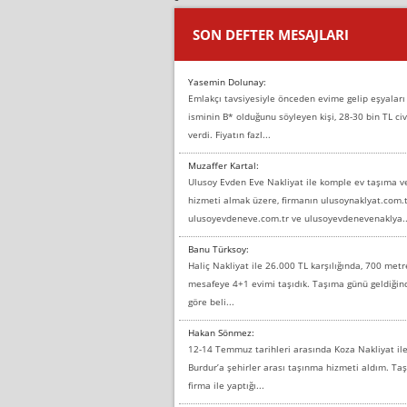
SON DEFTER MESAJLARI
Yasemin Dolunay:
Emlakçı tavsiyesiyle önceden evime gelip eşyaları
isminin B* olduğunu söyleyen kişi, 28-30 bin TL civ
verdi. Fiyatın fazl...
Muzaffer Kartal:
Ulusoy Evden Eve Nakliyat ile komple ev taşıma 
hizmeti almak üzere, firmanın ulusoynaklyat.com.t
ulusoyevdeneve.com.tr ve ulusoyevdenevenaklya..
Banu Türksoy:
Haliç Nakliyat ile 26.000 TL karşılığında, 700 metr
mesafeye 4+1 evimi taşıdık. Taşıma günü geldiği
göre beli...
Hakan Sönmez:
12-14 Temmuz tarihleri arasında Koza Nakliyat il
Burdur’a şehirler arası taşınma hizmeti aldım. T
firma ile yaptığı...