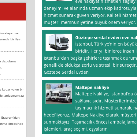
eve nakliyat hizmetleri sağlayıc
deneyimi ve alanında uzman ekip kadrosuyla m
hizmet sunarak güven veriyor. Kaliteli hizmet
müşteri memnuniyetine büyük önem veriyor.
 inceleyen ve
Göztepe serdal evden eve nak
arında bir fiyat
İstanbul, Türkiye’nin en büyük
biridir. Her yıl binlerce insan 
İstanbul’dan başka şehirlere taşınmak durumu
ve depolama
genellikle oldukça zorlu ve stresli bir süreçt
r,
Göztepe Serdal Evden
.
Maltepe nakliye
e kadar yakın bir
Maltepe Nakliye, İstanbul‘da ö
nde, anlaşmamıza
sağlayıcısıdır. Müşterilerimize
taşımacılık hizmeti sunarak, na
hedefliyoruz. Maltepe Nakliye olarak, müşteri
e Erzurum’dan
sunmaktayız. Taşımacılık öncesi ambalajlama
aşınma öncesinde
işlemleri, araç seçimi, eşyaların