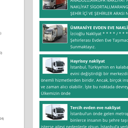
ANADOLU,AVRUPA NAKLİYAT H
NAKLİYAT SİGORTALI,MARANG
ŞEHİR İÇİ VE ŞEHİRLER ARASI 
ÜMRANİYE EVDEN EVE NAKL
)
İzcioğlu Nakliyat * * * * / * *
Şehirlerası Evden Eve Taşımac
Sunmaktayız.
0)
Hayrisoy nakliyat
İstanbul, Türkiye’nin en kalaba
evini değiştirdiği bir merkezd
önemli hizmetlerden biridir. Ancak, birçok ins
ve zaman alıcı olabilir. İşte bu noktada devrey
Ülkemizin önde
Tercih evden eve nakliyat
İstanbul‘un önde gelen metropo
24)
binlerce insanın bu şehre taş
isterse ailevi nedenlerle olsun, İstanbul’a yer