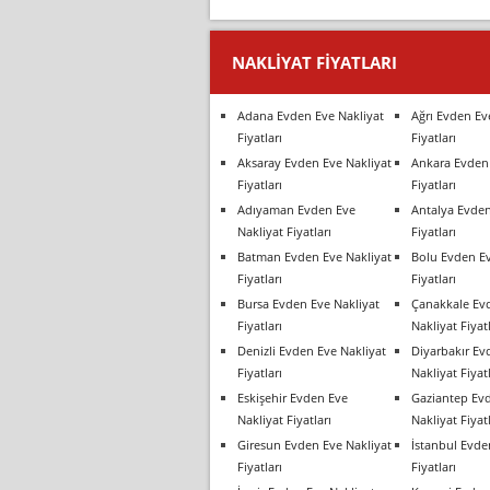
NAKLIYAT FIYATLARI
Adana Evden Eve Nakliyat
Ağrı Evden Ev
Fiyatları
Fiyatları
Aksaray Evden Eve Nakliyat
Ankara Evden 
Fiyatları
Fiyatları
Adıyaman Evden Eve
Antalya Evden
Nakliyat Fiyatları
Fiyatları
Batman Evden Eve Nakliyat
Bolu Evden Ev
Fiyatları
Fiyatları
Bursa Evden Eve Nakliyat
Çanakkale Ev
Fiyatları
Nakliyat Fiyatl
Denizli Evden Eve Nakliyat
Diyarbakır Ev
Fiyatları
Nakliyat Fiyatl
Eskişehir Evden Eve
Gaziantep Ev
Nakliyat Fiyatları
Nakliyat Fiyatl
Giresun Evden Eve Nakliyat
İstanbul Evde
Fiyatları
Fiyatları