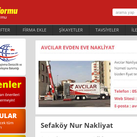
FTER
FİRMA EKLE
ŞİKAYETLER
TAVSİYELER
İL
Sefaköy Nur Nakliyat