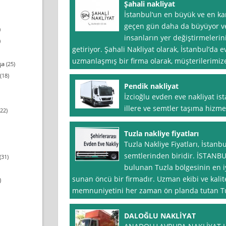
Şahali nakliyat
İstanbul‘un en büyük ve en ka
geçen gün daha da büyüyor ve
)
insanların yer değiştirmeleri
)
getiriyor. Şahali Nakliyat olarak, İstanbul’da
uzmanlaşmış bir firma olarak, müşterilerimize 
şa
(25)
(18)
Pendik nakliyat
İzcioğlu evden eve nakliyat i
illere ve semtler taşıma hizme
22)
Tuzla nakliye fiyatları
Tuzla Nakliye Fiyatları, İstanb
semtlerinden biridir. İSTANBU
(31)
bulunan Tuzla bölgesinin en iy
sunan öncü bir firmadır. Uzman ekibi ve kalit
)
memnuniyetini her zaman ön planda tutan Tuzl
DALOĞLU NAKLİYAT