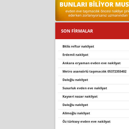
SON FİRMALAR
bi̇tli̇s reftur nakli̇yat
erdemli nakliyat
ankara eryaman evden eve nakliyat
metro asansörlü taşımacılık 05372355402
daloğlu nakli̇yat
susurluk evden eve nakli̇yat
kayseri nazar nakliyat
daloğlu nakli̇yat
alimoğlu nakliyat
öz türksoy evden eve nakli̇yat