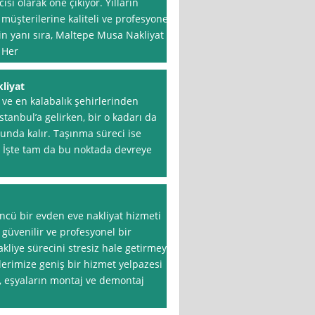
ısı olarak öne çıkıyor. Yılların
üşterilerine kaliteli ve profesyonel
in yanı sıra, Maltepe Musa Nakliyat
 Her
liyat
 ve en kalabalık şehirlerinden
İstanbul’a gelirken, bir o kadarı da
nda kalır. Taşınma süreci ise
ir. İşte tam da bu noktada devreye
ncü bir evden eve nakliyat hizmeti
 güvenilir ve profesyonel bir
kliye sürecini stresiz hale getirmeyi
lerimize geniş bir hizmet yelpazesi
, eşyaların montaj ve demontaj