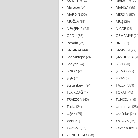
KÜTAHYA
(27)
MALATYA
(75)
Maltepe
(24)
MANİSA
(96)
MARDİN
(53)
MERSİN
(87)
MUĞLA
(65)
MUŞ
(20)
NEVŞEHİR
(28)
NİĞDE
(26)
ORDU
(35)
OSMANİYE
(24
Pendik
(24)
RİZE
(24)
SAKARYA
(44)
SAMSUN
(77)
Sancaktepe
(24)
ŞANLIURFA
(7
Sarıyer
(24)
SİİRT
(20)
SİNOP
(21)
ŞIRNAK
(25)
Şişli
(24)
SİVAS
(76)
Sultanbeyli
(24)
TALEP
(589)
TEKİRDAĞ
(47)
TOKAT
(48)
TRABZON
(45)
TUNCELİ
(16)
Tuzla
(24)
Ümraniye
(25)
UŞAK
(29)
Üsküdar
(24)
VAN
(54)
YALOVA
(16)
YOZGAT
(34)
Zeytinburnu
(
ZONGULDAK
(28)