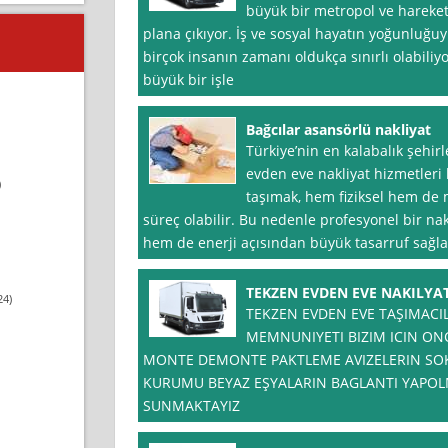
büyük bir metropol ve hareketl
plana çıkıyor. İş ve sosyal hayatın yoğunluğu
birçok insanın zamanı oldukça sınırlı olabili
büyük bir işle
Bağcılar asansörlü nakliyat
Türkiye’nin en kalabalık şehir
evden eve nakliyat hizmetleri
)
taşımak, hem fiziksel hem de 
süreç olabilir. Bu nedenle profesyonel bir n
hem de enerji açısından büyük tasarruf sağla
TEKZEN EVDEN EVE NAKILYA
24)
TEKZEN EVDEN EVE TAŞIMACI
MEMNUNIYETI BIZIM ICIN O
MONTE DEMONTE PAKTLEME AVIZELERIN SO
KURUMU BEYAZ EŞYALARIN BAGLANTI YAPOLM
SUNMAKTAYIZ