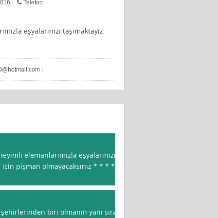
2016
Telefon:
rımızla eşyalarınızı taşımaktayız
90@hotmail.com
eneyimli elemanlarımızla eşyalarınızı
iz icin pişman olmayacaksınız * * * *
 şehirlerinden biri olmanın yanı sıra