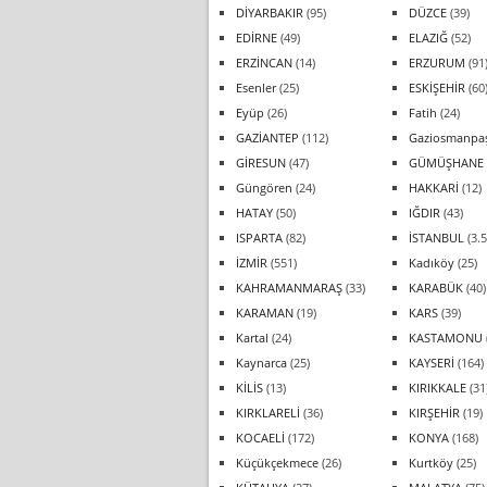
DİYARBAKIR
(95)
DÜZCE
(39)
EDİRNE
(49)
ELAZIĞ
(52)
ERZİNCAN
(14)
ERZURUM
(91
Esenler
(25)
ESKİŞEHİR
(60
Eyüp
(26)
Fatih
(24)
GAZİANTEP
(112)
Gaziosmanpa
GİRESUN
(47)
GÜMÜŞHANE
Güngören
(24)
HAKKARİ
(12)
HATAY
(50)
IĞDIR
(43)
ISPARTA
(82)
İSTANBUL
(3.5
İZMİR
(551)
Kadıköy
(25)
KAHRAMANMARAŞ
(33)
KARABÜK
(40)
KARAMAN
(19)
KARS
(39)
Kartal
(24)
KASTAMONU
Kaynarca
(25)
KAYSERİ
(164)
KİLİS
(13)
KIRIKKALE
(31
KIRKLARELİ
(36)
KIRŞEHİR
(19)
KOCAELİ
(172)
KONYA
(168)
Küçükçekmece
(26)
Kurtköy
(25)