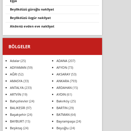
eşya
beylikdüzü güroğlu nakliyat
beylikdüzü özgür nakliyat
akdeniz evden eve nakliyat
BÖLGELER
Adalar
(25)
ADANA
(207)
ADIYAMAN
(59)
AFYON
(73)
AĞRI
(52)
AKSARAY
(53)
AMASYA
(33)
ANKARA
(793)
ANTALYA
(233)
ARDAHAN
(15)
ARTVİN
(19)
AYDIN
(61)
Bahçelievler
(24)
Bakırköy
(25)
BALIKESİR
(97)
BARTIN
(29)
Başakşehir
(24)
BATMAN
(64)
BAYBURT
(15)
Bayrampaşa
(24)
Beşiktaş
(24)
Beyoğlu
(24)