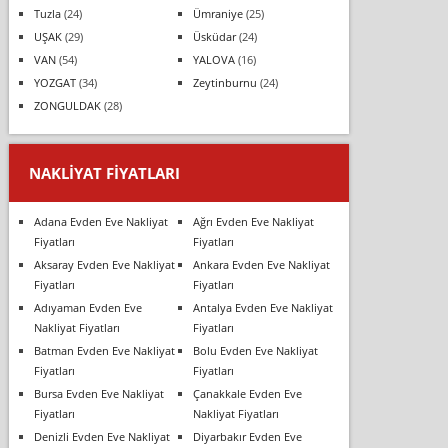
Tuzla
(24)
Ümraniye
(25)
UŞAK
(29)
Üsküdar
(24)
VAN
(54)
YALOVA
(16)
YOZGAT
(34)
Zeytinburnu
(24)
ZONGULDAK
(28)
NAKLIYAT FIYATLARI
Adana Evden Eve Nakliyat
Ağrı Evden Eve Nakliyat
Fiyatları
Fiyatları
Aksaray Evden Eve Nakliyat
Ankara Evden Eve Nakliyat
Fiyatları
Fiyatları
Adıyaman Evden Eve
Antalya Evden Eve Nakliyat
Nakliyat Fiyatları
Fiyatları
Batman Evden Eve Nakliyat
Bolu Evden Eve Nakliyat
Fiyatları
Fiyatları
Bursa Evden Eve Nakliyat
Çanakkale Evden Eve
Fiyatları
Nakliyat Fiyatları
Denizli Evden Eve Nakliyat
Diyarbakır Evden Eve