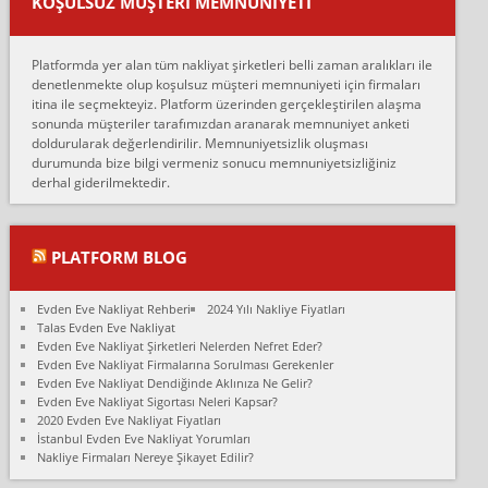
KOŞULSUZ MÜŞTERI MEMNUNIYETI
oldukça tutarsı...
Erol:
Platformda yer alan tüm nakliyat şirketleri belli zaman aralıkları ile
Ankara Alicanlar naklyat tel 5465524025. 2600 TL'ye ankaradan
denetlenmekte olup koşulsuz müşteri memnuniyeti için firmaları
Konya ya Alicanlar naklyat la anlaştık bu şahıs evin taşınacağı gün
itina ile seçmekteyiz. Platform üzerinden gerçekleştirilen alaşma
fiyatın mazoto gele...
sonunda müşteriler tarafımızdan aranarak memnuniyet anketi
doldurularak değerlendirilir. Memnuniyetsizlik oluşması
Fatih kokmese:
durumunda bize bilgi vermeniz sonucu memnuniyetsizliğiniz
Diyarbakır dan eşyamı getirtmek için anlaştım sözleşme yaptım.
derhal giderilmektedir.
Son anda fiyat artırdılar.. mecburiyetten tasittim.. bu kişiler ağrılı
Ankara merk...
Ali:
PLATFORM BLOG
İzmir de evim naklyat diye bir firmaya ev taşıttık, çok pişman
olduk. Asansörlü dediler sonra uraya asansör kurulmaz dediler
Evden Eve Nakliyat Rehberi
2024 Yılı Nakliye Fiyatları
fark istediler. ortada asa...
Talas Evden Eve Nakliyat
Evden Eve Nakliyat Şirketleri Nelerden Nefret Eder?
Nimet:
Evden Eve Nakliyat Firmalarına Sorulması Gerekenler
Ben 2021 Ağustos ilk haftası Evimi taşıdım yani İstanbul'un bir
Evden Eve Nakliyat Dendiğinde Aklınıza Ne Gelir?
Mahallesi'nden bir başka Mahallesi'ne yani Ümraniye bölgesinde
Evden Eve Nakliyat Sigortası Neleri Kapsar?
oturuyorum önceleri ara...
2020 Evden Eve Nakliyat Fiyatları
İstanbul Evden Eve Nakliyat Yorumları
Nimet Köse:
Nakliye Firmaları Nereye Şikayet Edilir?
Merhaba ben 2021 Ağustos ilk haftası evimi Ümraniye'den Çok