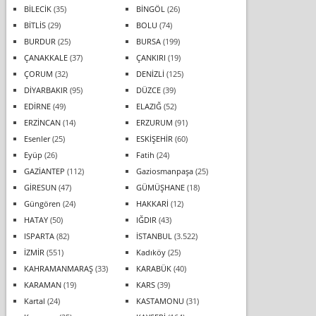
BİLECİK
(35)
BİNGÖL
(26)
BİTLİS
(29)
BOLU
(74)
BURDUR
(25)
BURSA
(199)
ÇANAKKALE
(37)
ÇANKIRI
(19)
ÇORUM
(32)
DENİZLİ
(125)
DİYARBAKIR
(95)
DÜZCE
(39)
EDİRNE
(49)
ELAZIĞ
(52)
ERZİNCAN
(14)
ERZURUM
(91)
Esenler
(25)
ESKİŞEHİR
(60)
Eyüp
(26)
Fatih
(24)
GAZİANTEP
(112)
Gaziosmanpaşa
(25)
GİRESUN
(47)
GÜMÜŞHANE
(18)
Güngören
(24)
HAKKARİ
(12)
HATAY
(50)
IĞDIR
(43)
ISPARTA
(82)
İSTANBUL
(3.522)
İZMİR
(551)
Kadıköy
(25)
KAHRAMANMARAŞ
(33)
KARABÜK
(40)
KARAMAN
(19)
KARS
(39)
Kartal
(24)
KASTAMONU
(31)