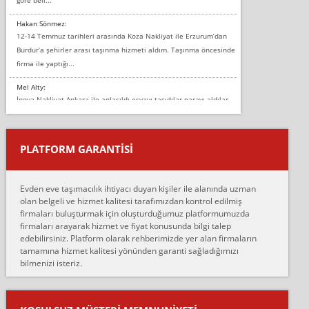
Hakan Sönmez:
12-14 Temmuz tarihleri arasında Koza Nakliyat ile Erzurum’dan
Burdur’a şehirler arası taşınma hizmeti aldım. Taşınma öncesinde
firma ile yaptığı...
Mel Alty:
İnova Nakliyat Ankara ile anlaşıldı eşyayı taşıdılar parayı aldılar.
Salon duvarına bir baktım birisi boydan alüminyum renkli bantı
yapıştırm...
PLATFORM GARANTİSİ
Murat:
Merhaba, bu firmayı bir arkadaş tavsiyesi üzerine tercih ettim,
hiçbir sıkıntı yaşanmayacağını ve kendilerinin çok titiz
Evden eve taşımacılık ihtiyacı duyan kişiler ile alanında uzman
çalıştıklarını, müş...
olan belgeli ve hizmet kalitesi tarafımızdan kontrol edilmiş
firmaları buluşturmak için oluşturduğumuz platformumuzda
Ahmet:
firmaları arayarak hizmet ve fiyat konusunda bilgi talep
Lüleburgaz güngünes evden eve naklyat eşyalarımı taşımak için
edebilirsiniz. Platform olarak rehberimizde yer alan firmaların
anlaştık sabah eve geldiklerinde de eşyalarımı düzgün şekilde
tamamına hizmet kalitesi yönünden garanti sağladığımızı
sarcaz demelerine r...
bilmenizi isteriz.
mehmet güldü:
Ankara ALİCANLAR NAKLİYAT Tutarsız ve ticari ahlak problemleri
var verdikleri fiyat teklifini arttırdılar. Sonrasında taşıma gününde