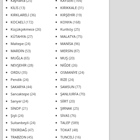
Kaynarca
(25)
KAYSERİ
(164)
KİLİS
(13)
KIRIKKALE
(31)
KIRKLARELİ
(36)
KIRŞEHİR
(19)
KOCAELİ
(172)
KONYA
(168)
Küçükçekmece
(26)
Kurtköy
(25)
KÜTAHYA
(27)
MALATYA
(75)
Maltepe
(24)
MANİSA
(96)
MARDİN
(53)
MERSİN
(87)
MUĞLA
(65)
MUŞ
(20)
NEVŞEHİR
(28)
NİĞDE
(26)
ORDU
(35)
OSMANİYE
(24)
Pendik
(24)
RİZE
(24)
SAKARYA
(44)
SAMSUN
(77)
Sancaktepe
(24)
ŞANLIURFA
(70)
Sarıyer
(24)
SİİRT
(20)
SİNOP
(21)
ŞIRNAK
(25)
Şişli
(24)
SİVAS
(76)
Sultanbeyli
(24)
TALEP
(589)
TEKİRDAĞ
(47)
TOKAT
(48)
TRABZON
(45)
TUNCELİ
(16)