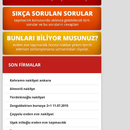
SON FİRMALAR
kahramn nakli̇yat ankara
ahmetli̇ nakli̇ye
yerdelenoğlu nakliyat
zonguldaktan bursaya 2+1 11.07.2015
çayyolu evden eve nakliyat
uşak etlioğlu evden eve taşımacılık