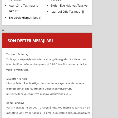
Asansörlü Taşımacılık
Evden Eve Nakliyat Tavsiye
Nedir?
İstanbul Ofis Taşımacılığı
Ekspertiz Hizmeti Nedir?
SON DEFTER MESAJLARI
Yasemin Dolunay:
Emlakçı tavsiyesiyle önceden evime gelip eşyaları inceleyen ve
isminin B* olduğunu söyleyen kişi, 28-30 bin TL civarında bir fiyat
verdi. Fiyatın fazl...
Muzaffer Kartal:
Ulusoy Evden Eve Nakliyat ile komple ev taşıma ve depolama
hizmeti almak üzere, firmanın ulusoynaklyat.com.tr,
ulusoyevdeneve.com.tr ve ulusoyevdenevenaklya...
Banu Türksoy:
Haliç Nakliyat ile 26.000 TL karşılığında, 700 metre kadar yakın bir
mesafeye 4+1 evimi taşıdık. Taşıma günü geldiğinde, anlaşmamıza
göre beli...