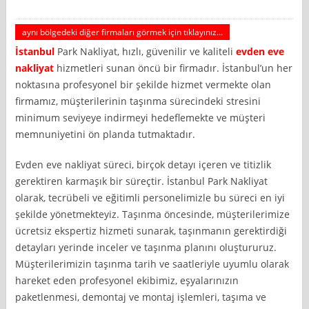
aynı bölgedeki diğer firmaları görmek için tıklayınız...
İstanbul
Park Nakliyat, hızlı, güvenilir ve kaliteli
evden eve
nakliyat
hizmetleri sunan öncü bir firmadır. İstanbul’un her
noktasına profesyonel bir şekilde hizmet vermekte olan
firmamız, müşterilerinin taşınma sürecindeki stresini
minimum seviyeye indirmeyi hedeflemekte ve müşteri
memnuniyetini ön planda tutmaktadır.
Evden eve nakliyat süreci, birçok detayı içeren ve titizlik
gerektiren karmaşık bir süreçtir. İstanbul Park Nakliyat
olarak, tecrübeli ve eğitimli personelimizle bu süreci en iyi
şekilde yönetmekteyiz. Taşınma öncesinde, müşterilerimize
ücretsiz ekspertiz hizmeti sunarak, taşınmanın gerektirdiği
detayları yerinde inceler ve taşınma planını oluştururuz.
Müşterilerimizin taşınma tarih ve saatleriyle uyumlu olarak
hareket eden profesyonel ekibimiz, eşyalarınızın
paketlenmesi, demontaj ve montaj işlemleri, taşıma ve