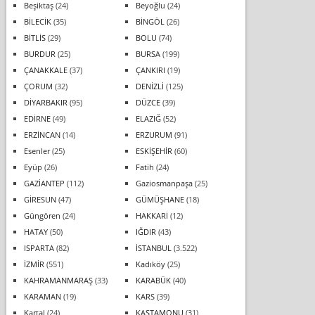
Beşiktaş
(24)
Beyoğlu
(24)
BİLECİK
(35)
BİNGÖL
(26)
BİTLİS
(29)
BOLU
(74)
BURDUR
(25)
BURSA
(199)
ÇANAKKALE
(37)
ÇANKIRI
(19)
ÇORUM
(32)
DENİZLİ
(125)
DİYARBAKIR
(95)
DÜZCE
(39)
EDİRNE
(49)
ELAZIĞ
(52)
ERZİNCAN
(14)
ERZURUM
(91)
Esenler
(25)
ESKİŞEHİR
(60)
Eyüp
(26)
Fatih
(24)
GAZİANTEP
(112)
Gaziosmanpaşa
(25)
GİRESUN
(47)
GÜMÜŞHANE
(18)
Güngören
(24)
HAKKARİ
(12)
HATAY
(50)
IĞDIR
(43)
ISPARTA
(82)
İSTANBUL
(3.522)
İZMİR
(551)
Kadıköy
(25)
KAHRAMANMARAŞ
(33)
KARABÜK
(40)
KARAMAN
(19)
KARS
(39)
Kartal
(24)
KASTAMONU
(31)