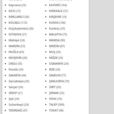
Kaynarca
(25)
KAYSERİ
(164)
KİLİS
(13)
KIRIKKALE
(31)
KIRKLARELİ
(36)
KIRŞEHİR
(19)
KOCAELİ
(172)
KONYA
(168)
Küçükçekmece
(26)
Kurtköy
(25)
KÜTAHYA
(27)
MALATYA
(75)
Maltepe
(24)
MANİSA
(96)
MARDİN
(53)
MERSİN
(87)
MUĞLA
(65)
MUŞ
(20)
NEVŞEHİR
(28)
NİĞDE
(26)
ORDU
(35)
OSMANİYE
(24)
Pendik
(24)
RİZE
(24)
SAKARYA
(44)
SAMSUN
(77)
Sancaktepe
(24)
ŞANLIURFA
(70)
Sarıyer
(24)
SİİRT
(20)
SİNOP
(21)
ŞIRNAK
(25)
Şişli
(24)
SİVAS
(76)
Sultanbeyli
(24)
TALEP
(589)
TEKİRDAĞ
(47)
TOKAT
(48)