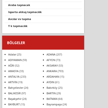
araba taşınacak
isparta akkuş taşımacılık
avcılar ev taşıma
y k taşımacılık
BÖLGELER
Adalar
(25)
ADANA
(207)
ADIYAMAN
(59)
AFYON
(73)
AĞRI
(52)
AKSARAY
(53)
AMASYA
(33)
ANKARA
(793)
ANTALYA
(233)
ARDAHAN
(15)
ARTVİN
(19)
AYDIN
(61)
Bahçelievler
(24)
Bakırköy
(25)
BALIKESİR
(97)
BARTIN
(29)
Başakşehir
(24)
BATMAN
(64)
BAYBURT
(15)
Bayrampaşa
(24)