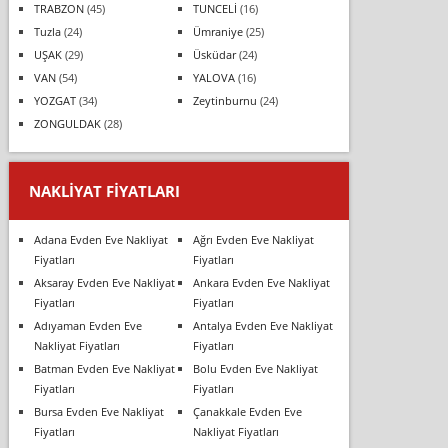
TRABZON
(45)
TUNCELİ
(16)
Tuzla
(24)
Ümraniye
(25)
UŞAK
(29)
Üsküdar
(24)
VAN
(54)
YALOVA
(16)
YOZGAT
(34)
Zeytinburnu
(24)
ZONGULDAK
(28)
NAKLIYAT FIYATLARI
Adana Evden Eve Nakliyat
Ağrı Evden Eve Nakliyat
Fiyatları
Fiyatları
Aksaray Evden Eve Nakliyat
Ankara Evden Eve Nakliyat
Fiyatları
Fiyatları
Adıyaman Evden Eve
Antalya Evden Eve Nakliyat
Nakliyat Fiyatları
Fiyatları
Batman Evden Eve Nakliyat
Bolu Evden Eve Nakliyat
Fiyatları
Fiyatları
Bursa Evden Eve Nakliyat
Çanakkale Evden Eve
Fiyatları
Nakliyat Fiyatları