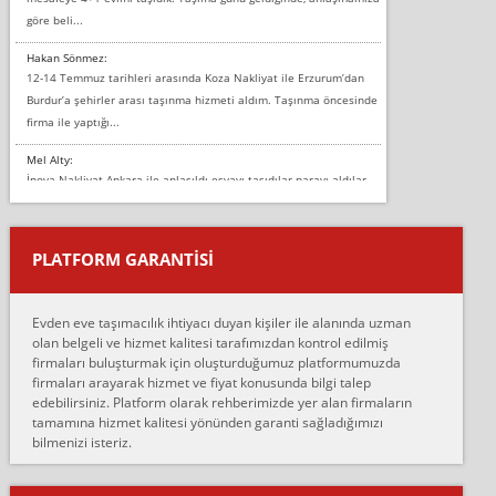
göre beli...
Hakan Sönmez:
12-14 Temmuz tarihleri arasında Koza Nakliyat ile Erzurum’dan
Burdur’a şehirler arası taşınma hizmeti aldım. Taşınma öncesinde
firma ile yaptığı...
Mel Alty:
İnova Nakliyat Ankara ile anlaşıldı eşyayı taşıdılar parayı aldılar.
Salon duvarına bir baktım birisi boydan alüminyum renkli bantı
yapıştırm...
PLATFORM GARANTİSİ
Murat:
Merhaba, bu firmayı bir arkadaş tavsiyesi üzerine tercih ettim,
hiçbir sıkıntı yaşanmayacağını ve kendilerinin çok titiz
Evden eve taşımacılık ihtiyacı duyan kişiler ile alanında uzman
çalıştıklarını, müş...
olan belgeli ve hizmet kalitesi tarafımızdan kontrol edilmiş
firmaları buluşturmak için oluşturduğumuz platformumuzda
Ahmet:
firmaları arayarak hizmet ve fiyat konusunda bilgi talep
Lüleburgaz güngünes evden eve naklyat eşyalarımı taşımak için
edebilirsiniz. Platform olarak rehberimizde yer alan firmaların
anlaştık sabah eve geldiklerinde de eşyalarımı düzgün şekilde
tamamına hizmet kalitesi yönünden garanti sağladığımızı
sarcaz demelerine r...
bilmenizi isteriz.
mehmet güldü:
Ankara ALİCANLAR NAKLİYAT Tutarsız ve ticari ahlak problemleri