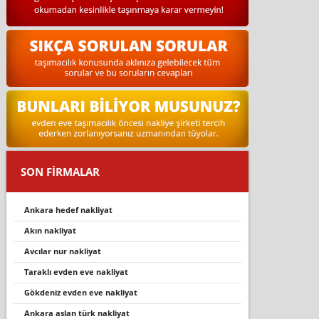
SON FİRMALAR
ankara hedef nakliyat
akin nakli̇yat
avcilar nur nakli̇yat
tarakli evden eve nakli̇yat
gökdeni̇z evden eve nakli̇yat
ankara aslan türk nakliyat