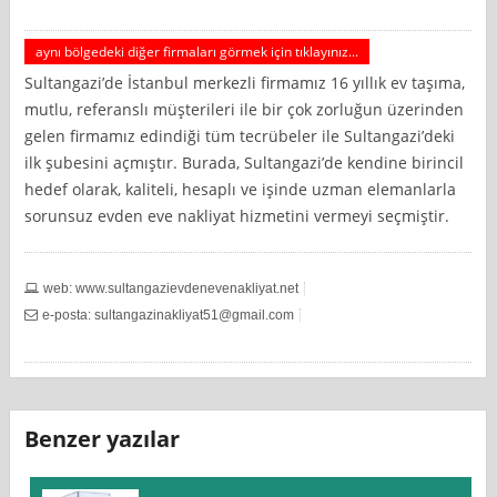
aynı bölgedeki diğer firmaları görmek için tıklayınız...
Sultangazi’de İstanbul merkezli firmamız 16 yıllık ev taşıma,
mutlu, referanslı müşterileri ile bir çok zorluğun üzerinden
gelen firmamız edindiği tüm tecrübeler ile Sultangazi’deki
ilk şubesini açmıştır. Burada, Sultangazi’de kendine birincil
hedef olarak, kaliteli, hesaplı ve işinde uzman elemanlarla
sorunsuz evden eve nakliyat hizmetini vermeyi seçmiştir.
web: www.sultangazievdenevenakliyat.net
e-posta:
sultangazinakliyat51@gmail.com
Benzer yazılar