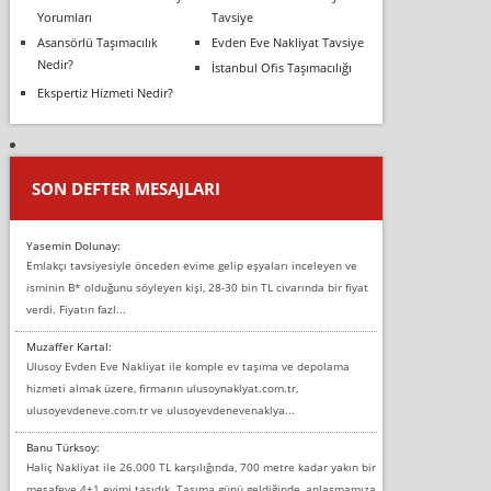
Yorumları
Tavsiye
Asansörlü Taşımacılık
Evden Eve Nakliyat Tavsiye
Nedir?
İstanbul Ofis Taşımacılığı
Ekspertiz Hizmeti Nedir?
SON DEFTER MESAJLARI
Yasemin Dolunay:
Emlakçı tavsiyesiyle önceden evime gelip eşyaları inceleyen ve
isminin B* olduğunu söyleyen kişi, 28-30 bin TL civarında bir fiyat
verdi. Fiyatın fazl...
Muzaffer Kartal:
Ulusoy Evden Eve Nakliyat ile komple ev taşıma ve depolama
hizmeti almak üzere, firmanın ulusoynaklyat.com.tr,
ulusoyevdeneve.com.tr ve ulusoyevdenevenaklya...
Banu Türksoy:
Haliç Nakliyat ile 26.000 TL karşılığında, 700 metre kadar yakın bir
mesafeye 4+1 evimi taşıdık. Taşıma günü geldiğinde, anlaşmamıza