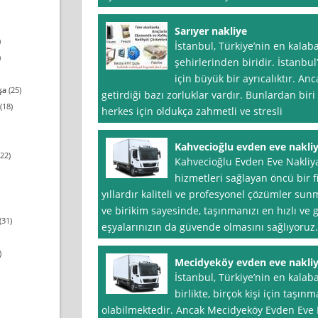
Sarıyer nakliye
)
İstanbul, Türkiye’nin en kalaba
)
şehirlerinden biridir. İstanbu
için büyük bir ayrıcalıktır. 
şa
(25)
getirdiği bazı zorluklar vardır. Bunlardan biri
(18)
herkes için oldukça zahmetli ve stresli
Kahvecioğlu evden eve nakli
22)
Kahvecioğlu Evden Eve Nakliya
hizmetleri sağlayan öncü bir 
yıllardır kaliteli ve profesyonel çözümler s
ve birikim sayesinde, taşınmanızı en hızlı ve g
(31)
eşyalarınızın da güvende olmasını sağlıyoruz.
)
Mecidyeköy evden eve nakliy
İstanbul, Türkiye’nin en kalaba
birlikte, birçok kişi için taşı
olabilmektedir. Ancak Mecidyeköy Evden Eve N