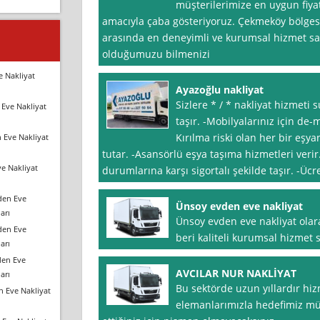
müşterilerimize en uygun fiyat
amacıyla çaba gösteriyoruz. Çekmeköy bölgesi
arasında en deneyimli ve kurumsal hizmet sa
olduğumuzu bilmenizi
e Nakliyat
Ayazoğlu nakliyat
Sizlere * / * nakliyat hizmeti 
Eve Nakliyat
taşır. -Mobilyalarınız için de
Kırılma riski olan her bir eşy
 Eve Nakliyat
tutar. -Asansörlü eşya taşıma hizmetleri verir
e Nakliyat
durumlarına karşı sigortalı şekilde taşır. -Üc
den Eve
Ünsoy evden eve nakliyat
arı
Ünsoy evden eve nakliyat olara
den Eve
beri kaliteli kurumsal hizmet
arı
den Eve
AVCILAR NUR NAKLİYAT
arı
Bu sektörde uzun yıllardır hi
n Eve Nakliyat
elemanlarımızla hedefimiz müş