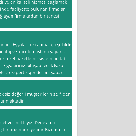
lı ve en kaliteli hizmeti sağlamak
nde faaliyette bulunan firmalar
ğlayan firmalardan bir tanesi
sunar. -Eşyalarınızı ambalajlı şekilde
-montaj ve kurulum işlemi yapar. -
anızı özel paketleme sistemine tabi
. -Eşyalarınızı oluşabilecek kaza
retsiz ekspertiz gönderimi yapar.
k siz değerli müşterilerinize * den
 sunmaktadir
zmet vermekteyiz. Deneyimli
teri memnuniyetidir.Bizi tercih