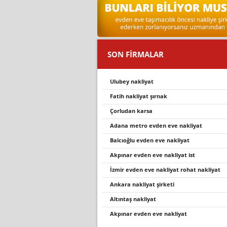
SON FİRMALAR
ulubey nakli̇yat
fatih nakliyat şırnak
çorludan karsa
adana metro evden eve nakliyat
balcıoğlu evden eve nakliyat
akpinar evden eve nakli̇yat i̇st
izmir evden eve nakliyat rohat nakli̇yat
ankara nakliyat şirketi
altintaş nakli̇yat
akpinar evden eve nakli̇yat