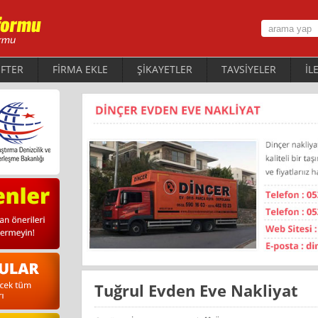
FTER
FİRMA EKLE
ŞİKAYETLER
TAVSİYELER
İL
Tuğrul Evden Eve Nakliyat