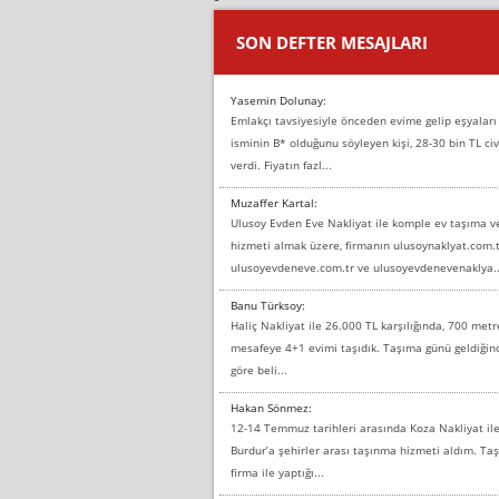
SON DEFTER MESAJLARI
Yasemin Dolunay:
Emlakçı tavsiyesiyle önceden evime gelip eşyaları
isminin B* olduğunu söyleyen kişi, 28-30 bin TL civ
verdi. Fiyatın fazl...
Muzaffer Kartal:
Ulusoy Evden Eve Nakliyat ile komple ev taşıma 
hizmeti almak üzere, firmanın ulusoynaklyat.com.t
ulusoyevdeneve.com.tr ve ulusoyevdenevenaklya..
Banu Türksoy:
Haliç Nakliyat ile 26.000 TL karşılığında, 700 metr
mesafeye 4+1 evimi taşıdık. Taşıma günü geldiği
göre beli...
Hakan Sönmez:
12-14 Temmuz tarihleri arasında Koza Nakliyat il
Burdur’a şehirler arası taşınma hizmeti aldım. T
firma ile yaptığı...