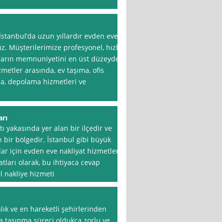
 İstanbul’da uzun yıllardır evden eve
z. Müşterilerimize profesyonel, hızlı
onların memnuniyetini en üst düzeyde
etler arasında, ev taşıma, ofis
ma, depolama hizmetleri ve
arı
 yakasında yer alan bir ilçedir ve
 bir bölgedir. İstanbul gibi büyük
ar için evden eve nakliyat hizmetleri
ları olarak, bu ihtiyaca cevap
l nakliye hizmeti
lık ve en hareketli şehirlerinden
da taşınma süreci oldukça zorlu ve