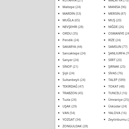
KÜTAHYA
(27)
MALATYA
(75)
Maltepe
(24)
MANİSA
(96)
MARDİN
(53)
MERSİN
(87)
MUĞLA
(65)
MUŞ
(20)
NEVŞEHİR
(28)
NİĞDE
(26)
ORDU
(35)
OSMANİYE
(24
Pendik
(24)
RİZE
(24)
SAKARYA
(44)
SAMSUN
(77)
Sancaktepe
(24)
ŞANLIURFA
(7
Sarıyer
(24)
SİİRT
(20)
SİNOP
(21)
ŞIRNAK
(25)
Şişli
(24)
SİVAS
(76)
Sultanbeyli
(24)
TALEP
(589)
TEKİRDAĞ
(47)
TOKAT
(48)
TRABZON
(45)
TUNCELİ
(16)
Tuzla
(24)
Ümraniye
(25)
UŞAK
(29)
Üsküdar
(24)
VAN
(54)
YALOVA
(16)
YOZGAT
(34)
Zeytinburnu
(
ZONGULDAK
(28)