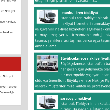
ettiğiniz için pişman olmayacaksınız…
 Eve Nakliyat
Eve Nakliyat
İstanbul Eren Nakliyat
İstanbul Eren Nakliyat olarak,
Eve Nakliyat
nakliyat hizmetleri sunmaktayı
ve güvenilir nakliyat hizmetleri sağlayarak 
ve Nakliyat
tutmayı amaçlıyoruz. Firmamızın sunduğu hizm
taşıma, şehirlerarası taşıma, parça eşya taşı
ambalajlama
Büyükçekmece nakliye fiyatl
Büyükçekmece, İstanbul‘un batı
her geçen gün gelişmekte olan
bir metropolde yaşayan insanl
ve Nakliyat
oldukça önemlidir. Büyükçekmece Nakliye Fiyat
vererek müşterilerimize kaliteli ve profesyone
liyat Tavsiye
Taşımacılığı
saracoglu nakliyat
İstanbul, Türkiye’nin en kalaba
biridir. Bu nedenle, İstanbul’