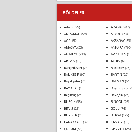
BÖLGELER
Adalar
(25)
ADANA
(207)
ADIYAMAN
(59)
AFYON
(73)
AĞRI
(52)
AKSARAY
(53)
AMASYA
(33)
ANKARA
(793)
ANTALYA
(233)
ARDAHAN
(15
ARTVİN
(19)
AYDIN
(61)
Bahçelievler
(24)
Bakırköy
(25)
BALIKESİR
(97)
BARTIN
(29)
Başakşehir
(24)
BATMAN
(64)
BAYBURT
(15)
Bayrampaşa
(
Beşiktaş
(24)
Beyoğlu
(24)
BİLECİK
(35)
BİNGÖL
(26)
BİTLİS
(29)
BOLU
(74)
BURDUR
(25)
BURSA
(199)
ÇANAKKALE
(37)
ÇANKIRI
(19)
ÇORUM
(32)
DENİZLİ
(125)