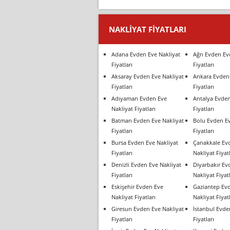
NAKLIYAT FIYATLARI
Adana Evden Eve Nakliyat
Ağrı Evden Ev
Fiyatları
Fiyatları
Aksaray Evden Eve Nakliyat
Ankara Evden 
Fiyatları
Fiyatları
Adıyaman Evden Eve
Antalya Evden
Nakliyat Fiyatları
Fiyatları
Batman Evden Eve Nakliyat
Bolu Evden Ev
Fiyatları
Fiyatları
Bursa Evden Eve Nakliyat
Çanakkale Ev
Fiyatları
Nakliyat Fiyatl
Denizli Evden Eve Nakliyat
Diyarbakır Ev
Fiyatları
Nakliyat Fiyatl
Eskişehir Evden Eve
Gaziantep Ev
Nakliyat Fiyatları
Nakliyat Fiyatl
Giresun Evden Eve Nakliyat
İstanbul Evde
Fiyatları
Fiyatları