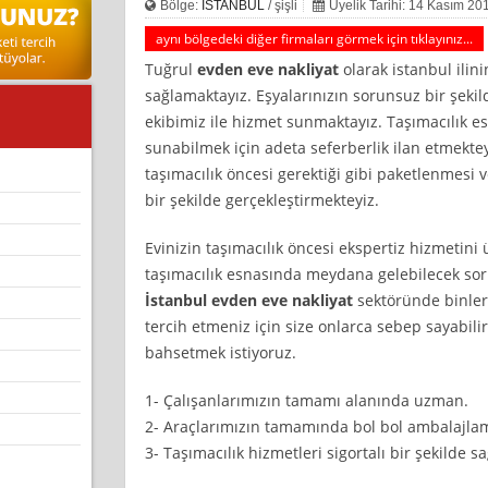
Bölge:
İSTANBUL
/ şişli
Üyelik Tarihi: 14 Kasım 20
aynı bölgedeki diğer firmaları görmek için tıklayınız...
Tuğrul
evden eve nakliyat
olarak istanbul ilin
sağlamaktayız. Eşyalarınızın sorunsuz bir şekil
ekibimiz ile hizmet sunmaktayız. Taşımacılık e
sunabilmek için adeta seferberlik ilan etmektey
taşımacılık öncesi gerektiği gibi paketlenmesi 
bir şekilde gerçekleştirmekteyiz.
Evinizin taşımacılık öncesi ekspertiz hizmetini
taşımacılık esnasında meydana gelebilecek so
İstanbul evden eve nakliyat
sektöründe binlerc
tercih etmeniz için size onlarca sebep sayabili
bahsetmek istiyoruz.
1- Çalışanlarımızın tamamı alanında uzman.
2- Araçlarımızın tamamında bol bol ambalajl
3- Taşımacılık hizmetleri sigortalı bir şekilde sa