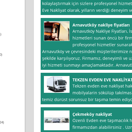
kolaylaştırmak için sizlere profesyonel hizm
Eve Nakliyat olarak, yılların verdiği deneyim
Arnavutköy nakliye fiyatları
Arnavutköy Nakliye Fiyatları, 
)
hizmetleri sunan öncü bir firm
profesyonel hizmetler sunarak 
Arnavutköy ve çevresindeki müşterilerimize nak
0)
şekilde karşılıyoruz. Firmamız, deneyimli ve
iyi hizmeti sunmayı amaçlamaktadır. Arnavut
TEKZEN EVDEN EVE NAKLİYA
Tekzen evden eve nakliyat ha
mobilyalarin sökülüp takılmas
temiz dürüst sorunsuz bir taşıma temin ediy
Çekmeköy nakliyat
Özenli Evden eve taşımacılık
24)
firmamızdan alabilirsiniz . Uzm