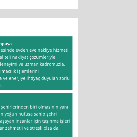
anpaşa
çesinde evden eve nakliye hizmeti
liteli nakliyat çözümleriyle
n deneyimi ve uzman kadromuzla,
macılık işlemlerini
a ve enerjiye ihtiyaç duyulan zorlu
ı,
t
 şehirlerinden biri olmasının yanı
en yoğun nüfusa sahip şehri
yaşayan insanlar için taşınma işleri
r zahmetli ve stresli olsa da,