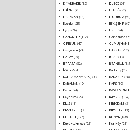
DİYARBAKIR
(95)
DÜZCE
(39)
EDİRNE
(49)
ELAZIĞ
(52)
ERZİNCAN
(14)
ERZURUM
(91
Esenler
(25)
ESKİŞEHİR
(60
Eyüp
(26)
Fatih
(24)
GAZİANTEP
(112)
Gaziosmanpa
GİRESUN
(47)
GÜMÜŞHANE
Güngören
(24)
HAKKARİ
(12)
HATAY
(50)
IĞDIR
(43)
ISPARTA
(82)
İSTANBUL
(3.5
İZMİR
(551)
Kadıköy
(25)
KAHRAMANMARAŞ
(33)
KARABÜK
(40)
KARAMAN
(19)
KARS
(39)
Kartal
(24)
KASTAMONU
Kaynarca
(25)
KAYSERİ
(164)
KİLİS
(13)
KIRIKKALE
(31
KIRKLARELİ
(36)
KIRŞEHİR
(19)
KOCAELİ
(172)
KONYA
(168)
Küçükçekmece
(26)
Kurtköy
(25)