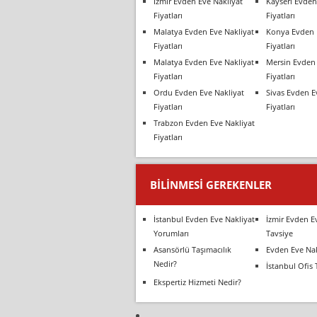
İzmir Evden Eve Nakliyat
Kayseri Evden
Fiyatları
Fiyatları
Malatya Evden Eve Nakliyat
Konya Evden 
Fiyatları
Fiyatları
Malatya Evden Eve Nakliyat
Mersin Evden 
Fiyatları
Fiyatları
Ordu Evden Eve Nakliyat
Sivas Evden E
Fiyatları
Fiyatları
Trabzon Evden Eve Nakliyat
Fiyatları
BILINMESI GEREKENLER
İstanbul Evden Eve Nakliyat
İzmir Evden E
Yorumları
Tavsiye
Asansörlü Taşımacılık
Evden Eve Nak
Nedir?
İstanbul Ofis 
Ekspertiz Hizmeti Nedir?