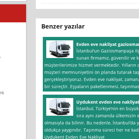
Benzer yazılar
Evden eve nakliyat gaziosm
İstanbul‘un Gaziosmanpaşa il
)
sunan firmamız, güvenilir ve ka
müşterilerimize hizmet vermektedir. Yılları
müşteri memnuniyetini ön planda tutarak taşı
gerçekleştiriyoruz. Evden eve nakliyat, zaman
bir süreçtir. Eşyaların paketlenmesi, taşınmas
24)
Uydukent evden eve nakliya
İstanbul, Türkiye’nin en büyük
sıra aynı zamanda ülkemizin 
olmasıyla da bilinir. Bu nedenle, İstanbul’da 
oldukça yaygındır. Taşınma süreci her ne kada
Uydukent Evden Eve Nakliyat