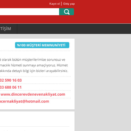
|
Kayıt ol
Giriş yap
ETİŞİM