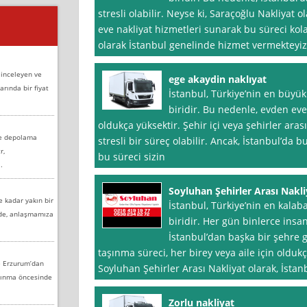
stresli olabilir. Neyse ki, Saraçoğlu Nakliyat 
eve nakliyat hizmetleri sunarak bu süreci kola
olarak İstanbul genelinde hizmet vermekteyiz. 
 inceleyen ve
ege akaydin naklıyat
arında bir fiyat
İstanbul, Türkiye’nin en büyük
biridir. Bu nedenle, evden eve
oldukça yüksektir. Şehir içi veya şehirler ara
ve depolama
stresli bir süreç olabilir. Ancak, İstanbul’da 
r,
bu süreci sizin
.
Soyluhan Şehirler Arası Nakli
e kadar yakın bir
İstanbul, Türkiye’nin en kalaba
nde, anlaşmamıza
biridir. Her gün binlerce insa
İstanbul’dan başka bir şehre 
taşınma süreci, her birey veya aile için oldukça
e Erzurum’dan
Soyluhan Şehirler Arası Nakliyat olarak, İstan
aşınma öncesinde
Zorlu nakliyat