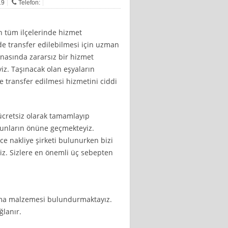
19
Telefon:
in tüm ilçelerinde hizmet
de transfer edilebilmesi için uzman
snasında zararsız bir hizmet
iz. Taşınacak olan eşyaların
ve transfer edilmesi hizmetini ciddi
 ücretsiz olarak tamamlayıp
runların önüne geçmekteyiz.
e nakliye şirketi bulunurken bizi
riz. Sizlere en önemli üç sebepten
ama malzemesi bulundurmaktayız.
ğlanır.