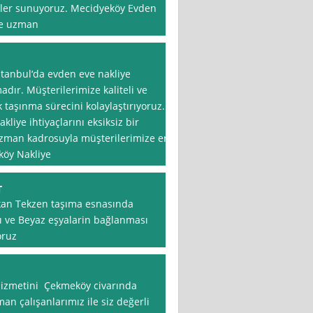
etler sunuyoruz. Mecidyeköy Evden
 ve uzman
İstanbul‘da evden eve nakliye
adır. Müşterilerimize kaliteli ve
taşınma sürecini kolaylaştırıyoruz.
liye ihtiyaçlarını eksiksiz bir
 uzman kadrosuyla müşterilerimize en
köy Nakliye
T
kan Tekzen taşıma esnasında
ı ve Beyaz eşyalarin bağlanması
oruz
 hizmetini Çekmeköy civarında
an çalışanlarımız ile siz değerli