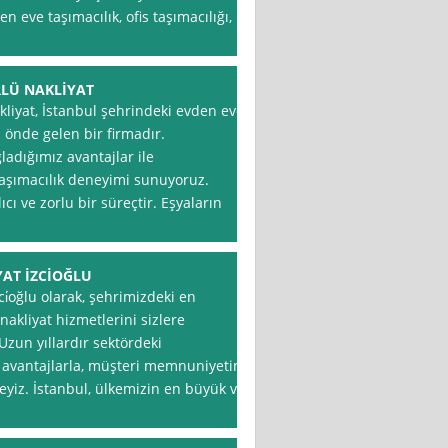
 eve taşımacılık, ofis taşımacılığı,
LÜ NAKLİYAT
liyat, İstanbul şehrindeki evden eve
 önde gelen bir firmadır.
adığımız avantajlar ile
taşımacılık deneyimi sunuyoruz.
cı ve zorlu bir süreçtir. Eşyaların
YAT İZCİOĞLU
ci̇oğlu olarak, şehrimizdeki en
 nakliyat hizmetlerini sizlere
zun yıllardır sektördeki
 avantajlarla, müşteri memnuniyetini
iz. İstanbul, ülkemizin en büyük ve