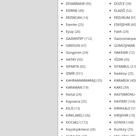
DİYARBAKIR
(95)
DÜZCE
(39)
EDİRNE
(49)
ELAZIĞ
(52)
ERZİNCAN
(14)
ERZURUM
(91
Esenler
(25)
ESKİŞEHİR
(60
Eyüp
(26)
Fatih
(24)
GAZİANTEP
(112)
Gaziosmanpa
GİRESUN
(47)
GÜMÜŞHANE
Güngören
(24)
HAKKARİ
(12)
HATAY
(50)
IĞDIR
(43)
ISPARTA
(82)
İSTANBUL
(3.5
İZMİR
(551)
Kadıköy
(25)
KAHRAMANMARAŞ
(33)
KARABÜK
(40)
KARAMAN
(19)
KARS
(39)
Kartal
(24)
KASTAMONU
Kaynarca
(25)
KAYSERİ
(164)
KİLİS
(13)
KIRIKKALE
(31
KIRKLARELİ
(36)
KIRŞEHİR
(19)
KOCAELİ
(172)
KONYA
(168)
Küçükçekmece
(26)
Kurtköy
(25)