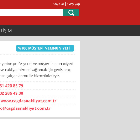
|
Kayıt ol
Giriş yap
ETİŞİM