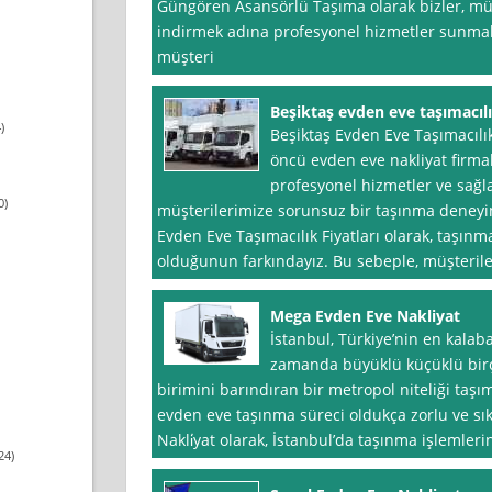
Güngören Asansörlü Taşıma olarak bizler, müşt
indirmek adına profesyonel hizmetler sunmakt
müşteri
Beşiktaş evden eve taşımacılık
)
Beşiktaş Evden Eve Taşımacılık
öncü evden eve nakliyat firm
profesyonel hizmetler ve sağl
0)
müşterilerimize sorunsuz bir taşınma deneyim
Evden Eve Taşımacılık Fiyatları olarak, taşınm
olduğunun farkındayız. Bu sebeple, müşterile
Mega Evden Eve Nakliyat
İstanbul, Türkiye’nin en kalaba
zamanda büyüklü küçüklü birç
birimini barındıran bir metropol niteliği taşı
evden eve taşınma süreci oldukça zorlu ve sıkı
Nakli̇yat olarak, İstanbul’da taşınma işlemleri
24)