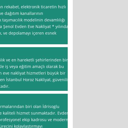
 rekabet, elektronik ticaretin hızlı
 ve dağıtım kanallarının
ik taşımacılık modelinin devamlılığı
a Şenol Evden Eve Nakliyat * yılında
ık, ve depolamayı içeren esnek
lık ve en hareketli şehirlerinden biri
ikle iş veya eğitim amaçlı olarak bu
 eve nakliyat hizmetleri büyük bir
n İstanbul Horoz Nakliyat, güvenilir
adır.
irmalarından biri olan İdrisoglu
ine kaliteli hizmet sunmaktadır. Evden
 profesyonel ekip kadrosu ve modern
ürecini kolaylaştırmayı