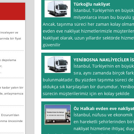
Türkoğlu nakliyat
İstanbul, Türkiye’nin en büyük 
milyonlarca insan bu büyülü 
Ancak, taşınma süreci her zaman kolay olmama
evden eve nakliyat hizmetlerimizle müşterile
 inceleyen ve
Nakliyat olarak, uzun yıllardır sektörde hizm
arında bir fiyat
güvenilir
YENİBOSNA NAKLİYECİLER İ
ve depolama
İstanbul, Türkiye’nin en büyük
r,
.
sıra, aynı zamanda birçok fa
bulunmaktadır. Bu yüzden taşınma süreci de İ
oldukça sık karşılaşılan bir durumdur. Yeni̇bosn
e kadar yakın bir
sürecin müşterilerimiz için en kolay şekilde
nde, anlaşmamıza
Öz Halkalı evden eve nakliya
İstanbul, nüfusu ve ekonomik 
e Erzurum’dan
aşınma öncesinde
en hareketli şehirlerinden bi
nakliyat hizmetine ihtiyaç duy