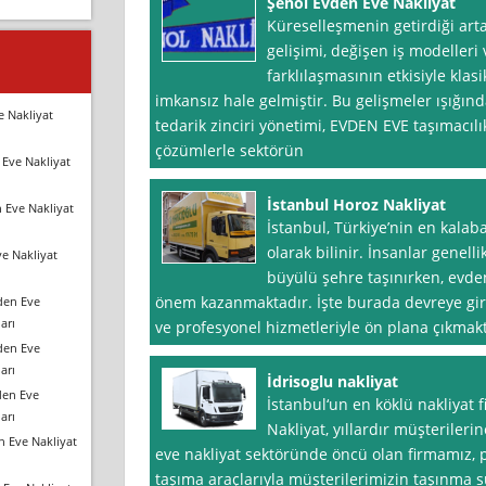
Şenol Evden Eve Nakliyat
Küreselleşmenin getirdiği artan
gelişimi, değişen iş modelleri
farklılaşmasının etkisiyle klas
imkansız hale gelmiştir. Bu gelişmeler ışığınd
e Nakliyat
tedarik zinciri yönetimi, EVDEN EVE taşımacıl
çözümlerle sektörün
Eve Nakliyat
İstanbul Horoz Nakliyat
 Eve Nakliyat
İstanbul, Türkiye’nin en kalaba
olarak bilinir. İnsanlar genell
e Nakliyat
büyülü şehre taşınırken, evden
önem kazanmaktadır. İşte burada devreye gire
den Eve
arı
ve profesyonel hizmetleriyle ön plana çıkmakt
den Eve
arı
İdrisoglu nakliyat
den Eve
İstanbul‘un en köklü nakliyat f
arı
Nakliyat, yıllardır müşteriler
n Eve Nakliyat
eve nakliyat sektöründe öncü olan firmamız,
taşıma araçlarıyla müşterilerimizin taşınma s