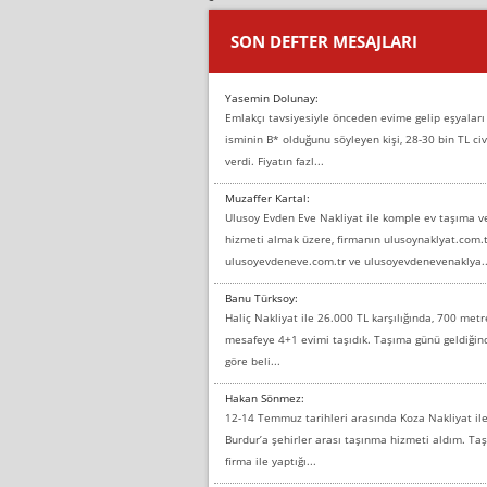
SON DEFTER MESAJLARI
Yasemin Dolunay:
Emlakçı tavsiyesiyle önceden evime gelip eşyaları
isminin B* olduğunu söyleyen kişi, 28-30 bin TL civ
verdi. Fiyatın fazl...
Muzaffer Kartal:
Ulusoy Evden Eve Nakliyat ile komple ev taşıma 
hizmeti almak üzere, firmanın ulusoynaklyat.com.t
ulusoyevdeneve.com.tr ve ulusoyevdenevenaklya..
Banu Türksoy:
Haliç Nakliyat ile 26.000 TL karşılığında, 700 metr
mesafeye 4+1 evimi taşıdık. Taşıma günü geldiği
göre beli...
Hakan Sönmez:
12-14 Temmuz tarihleri arasında Koza Nakliyat il
Burdur’a şehirler arası taşınma hizmeti aldım. T
firma ile yaptığı...