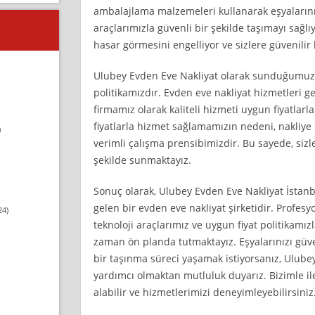
ambalajlama malzemeleri kullanarak eşyaların
araçlarımızla güvenli bir şekilde taşımayı sağlı
hasar görmesini engelliyor ve sizlere güvenilir
Ulubey Evden Eve Nakliyat olarak sunduğumuz b
politikamızdır. Evden eve nakliyat hizmetleri gen
firmamız olarak kaliteli hizmeti uygun fiyatlar
fiyatlarla hizmet sağlamamızın nedeni, nakliy
)
verimli çalışma prensibimizdir. Bu sayede, sizle
şekilde sunmaktayız.
Sonuç olarak, Ulubey Evden Eve Nakliyat İstanb
gelen bir evden eve nakliyat şirketidir. Profesy
24)
teknoloji araçlarımız ve uygun fiyat politikam
zaman ön planda tutmaktayız. Eşyalarınızı güve
bir taşınma süreci yaşamak istiyorsanız, Ulubey
yardımcı olmaktan mutluluk duyarız. Bizimle ilet
alabilir ve hizmetlerimizi deneyimleyebilirsiniz