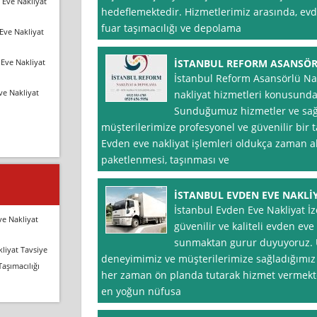
 Eve Nakliyat
hedeflemektedir. Hizmetlerimiz arasında, evden
fuar taşımacılığı ve depolama
Eve Nakliyat
Eve Nakliyat
İSTANBUL REFORM ASANSÖR
İstanbul Reform Asansörlü Nak
ve Nakliyat
nakliyat hizmetleri konusunda
Sunduğumuz hizmetler ve sağl
müşterilerimize profesyonel ve güvenilir bir 
Evden eve nakliyat işlemleri oldukça zaman alı
paketlenmesi, taşınması ve
İSTANBUL EVDEN EVE NAKLİ
İstanbul Evden Eve Nakliyat İz
ve Nakliyat
güvenilir ve kaliteli evden eve
sunmaktan gurur duyuyoruz. U
liyat Tavsiye
deneyimimiz ve müşterilerimize sağladığımız
Taşımacılığı
her zaman ön planda tutarak hizmet vermektey
en yoğun nüfusa