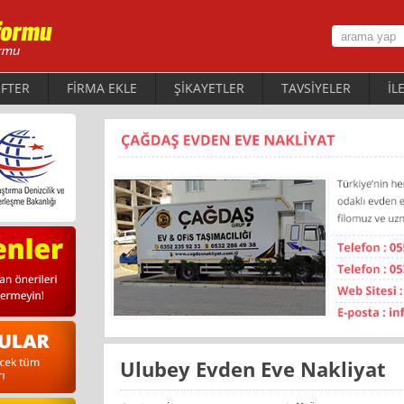
FTER
FİRMA EKLE
ŞİKAYETLER
TAVSİYELER
İL
Ulubey Evden Eve Nakliyat