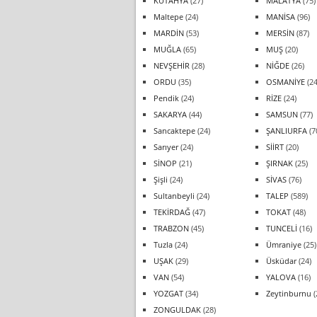
KÜTAHYA
(27)
MALATYA
(75)
Maltepe
(24)
MANİSA
(96)
MARDİN
(53)
MERSİN
(87)
MUĞLA
(65)
MUŞ
(20)
NEVŞEHİR
(28)
NİĞDE
(26)
ORDU
(35)
OSMANİYE
(24
Pendik
(24)
RİZE
(24)
SAKARYA
(44)
SAMSUN
(77)
Sancaktepe
(24)
ŞANLIURFA
(7
Sarıyer
(24)
SİİRT
(20)
SİNOP
(21)
ŞIRNAK
(25)
Şişli
(24)
SİVAS
(76)
Sultanbeyli
(24)
TALEP
(589)
TEKİRDAĞ
(47)
TOKAT
(48)
TRABZON
(45)
TUNCELİ
(16)
Tuzla
(24)
Ümraniye
(25)
UŞAK
(29)
Üsküdar
(24)
VAN
(54)
YALOVA
(16)
YOZGAT
(34)
Zeytinburnu
(
ZONGULDAK
(28)