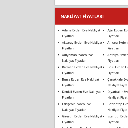
NAKLIYAT FIYATLARI
Adana Evden Eve Nakliyat
Ağrı Evden Ev
Fiyatları
Fiyatları
Aksaray Evden Eve Nakliyat
Ankara Evden 
Fiyatları
Fiyatları
Adıyaman Evden Eve
Antalya Evden
Nakliyat Fiyatları
Fiyatları
Batman Evden Eve Nakliyat
Bolu Evden Ev
Fiyatları
Fiyatları
Bursa Evden Eve Nakliyat
Çanakkale Ev
Fiyatları
Nakliyat Fiyatl
Denizli Evden Eve Nakliyat
Diyarbakır Ev
Fiyatları
Nakliyat Fiyatl
Eskişehir Evden Eve
Gaziantep Ev
Nakliyat Fiyatları
Nakliyat Fiyatl
Giresun Evden Eve Nakliyat
İstanbul Evde
Fiyatları
Fiyatları