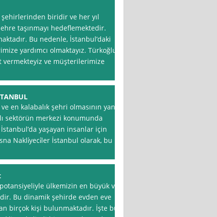
şehirlerinden biridir ve her yıl
şehre taşınmayı hedeflemektedir.
ktadır. Bu nedenle, İstanbul’daki
rimize yardımcı olmaktayız. Türkoğlu
et vermekteyiz ve müşterilerimize
STANBUL
 ve en kalabalık şehri olmasının yanı
rklı sektörün merkezi konumunda
stanbul’da yaşayan insanlar için
a Nakli̇yeci̇ler İstanbul olarak, bu
t
potansiyeliyle ülkemizin en büyük ve
ridir. Bu dinamik şehirde evden eve
an birçok kişi bulunmaktadır. İşte bu