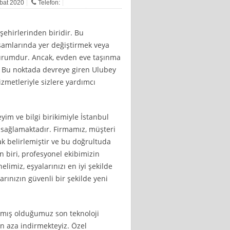
ubat 2020
Telefon:
 şehirlerinden biridir. Bu
aşamlarında yer değiştirmek veya
durumdur. Ancak, evden eve taşınma
ir. Bu noktada devreye giren Ulubey
izmetleriyle sizlere yardımcı
yim ve bilgi birikimiyle İstanbul
 sağlamaktadır. Firmamız, müşteri
k belirlemiştir ve bu doğrultuda
biri, profesyonel ekibimizin
limiz, eşyalarınızı en iyi şekilde
rınızın güvenli bir şekilde yeni
anmış olduğumuz son teknoloji
en aza indirmekteyiz. Özel