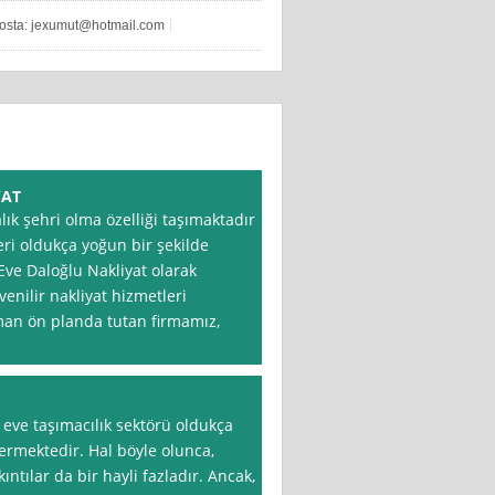
osta:
jexumut@hotmail.com
YAT
lık şehri olma özelliği taşımaktadır
ri oldukça yoğun bir şekilde
Eve Daloğlu Nakliyat olarak
enilir nakliyat hizmetleri
an ön planda tutan firmamız,
eve taşımacılık sektörü oldukça
termektedir. Hal böyle olunca,
ntılar da bir hayli fazladır. Ancak,