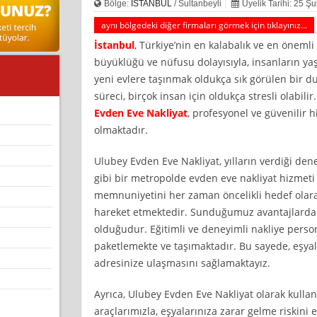
Bölge:
İSTANBUL
/ Sultanbeyli
Üyelik Tarihi: 25 Ş
aynı bölgedeki diğer firmaları görmek için tıklayınız...
İstanbul
, Türkiye’nin en kalabalık ve en önemli
büyüklüğü ve nüfusu dolayısıyla, insanların y
yeni evlere taşınmak oldukça sık görülen bir 
süreci, birçok insan için oldukça stresli olabil
Evden Eve Nakliyat
, profesyonel ve güvenilir h
olmaktadır.
Ulubey Evden Eve Nakliyat, yılların verdiği dene
gibi bir metropolde evden eve nakliyat hizmeti
memnuniyetini her zaman öncelikli hedef olara
hareket etmektedir. Sunduğumuz avantajlardan 
olduğudur. Eğitimli ve deneyimli nakliye persone
paketlemekte ve taşımaktadır. Bu sayede, eşyala
adresinize ulaşmasını sağlamaktayız.
Ayrıca, Ulubey Evden Eve Nakliyat olarak kull
araçlarımızla, eşyalarınıza zarar gelme riskini 