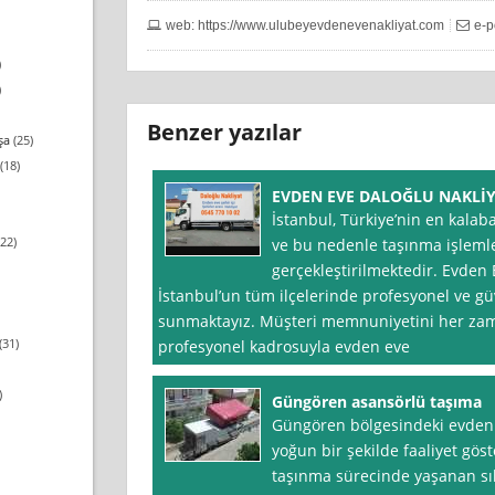
web: https://www.ulubeyevdenevenakliyat.com
e-p
)
)
Benzer yazılar
şa
(25)
(18)
EVDEN EVE DALOĞLU NAKLİ
İstanbul, Türkiye’nin en kalaba
22)
ve bu nedenle taşınma işlemle
gerçekleştirilmektedir. Evden 
İstanbul’un tüm ilçelerinde profesyonel ve güv
sunmaktayız. Müşteri memnuniyetini her zam
(31)
profesyonel kadrosuyla evden eve
)
Güngören asansörlü taşıma
Güngören bölgesindeki evden 
yoğun bir şekilde faaliyet gös
taşınma sürecinde yaşanan sıkı