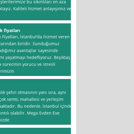
erilerimize bu sıkıntıları en aza
ayız. Kaliteli hizmet anlayışımız ve
 fiyatları
 Fiyatları, İstanbul‘da hizmet veren
alarından biridir. Sunduğumuz
adığımız avantajlar sayesinde
i yaşatmayı hedefliyoruz. Beşiktaş
a sürecinin yorucu ve stresli
rimizin
lık şehri olmasının yanı sıra, aynı
ok semti, mahallesi ve yerleşim
maktadır. Bu nedenle, İstanbul içinde
ntılı olabilir. Mega Evden Eve
nizde