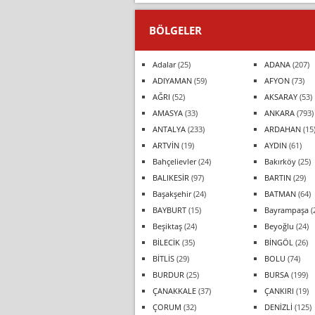
BÖLGELER
Adalar
(25)
ADANA
(207)
ADIYAMAN
(59)
AFYON
(73)
AĞRI
(52)
AKSARAY
(53)
AMASYA
(33)
ANKARA
(793)
ANTALYA
(233)
ARDAHAN
(15
ARTVİN
(19)
AYDIN
(61)
Bahçelievler
(24)
Bakırköy
(25)
BALIKESİR
(97)
BARTIN
(29)
Başakşehir
(24)
BATMAN
(64)
BAYBURT
(15)
Bayrampaşa
(
Beşiktaş
(24)
Beyoğlu
(24)
BİLECİK
(35)
BİNGÖL
(26)
BİTLİS
(29)
BOLU
(74)
BURDUR
(25)
BURSA
(199)
ÇANAKKALE
(37)
ÇANKIRI
(19)
ÇORUM
(32)
DENİZLİ
(125)