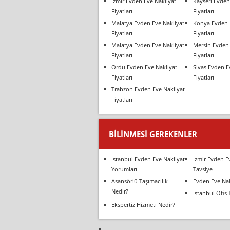
İzmir Evden Eve Nakliyat
Kayseri Evden
Fiyatları
Fiyatları
Malatya Evden Eve Nakliyat
Konya Evden 
Fiyatları
Fiyatları
Malatya Evden Eve Nakliyat
Mersin Evden 
Fiyatları
Fiyatları
Ordu Evden Eve Nakliyat
Sivas Evden E
Fiyatları
Fiyatları
Trabzon Evden Eve Nakliyat
Fiyatları
BILINMESI GEREKENLER
İstanbul Evden Eve Nakliyat
İzmir Evden E
Yorumları
Tavsiye
Asansörlü Taşımacılık
Evden Eve Nak
Nedir?
İstanbul Ofis 
Ekspertiz Hizmeti Nedir?