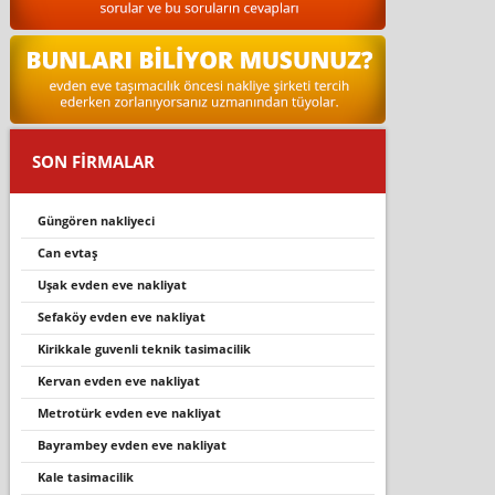
SON FİRMALAR
güngören nakliyeci
can evtaş
uşak evden eve nakliyat
sefaköy evden eve nakli̇yat
ki̇ri̇kkale guvenli̇ tekni̇k tasi̇maci̇li̇k
kervan evden eve nakliyat
metrotürk evden eve nakli̇yat
bayrambey evden eve nakliyat
kale tasimacilik