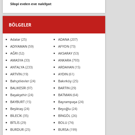
si̇lopi̇ evden eve nakli̇yat
BÖLGELER
Adalar
(25)
ADANA
(207)
ADIYAMAN
(59)
AFYON
(73)
AĞRI
(52)
AKSARAY
(53)
AMASYA
(33)
ANKARA
(793)
ANTALYA
(233)
ARDAHAN
(15)
ARTVİN
(19)
AYDIN
(61)
Bahçelievler
(24)
Bakırköy
(25)
BALIKESİR
(97)
BARTIN
(29)
Başakşehir
(24)
BATMAN
(64)
BAYBURT
(15)
Bayrampaşa
(24)
Beşiktaş
(24)
Beyoğlu
(24)
BİLECİK
(35)
BİNGÖL
(26)
BİTLİS
(29)
BOLU
(74)
BURDUR
(25)
BURSA
(199)