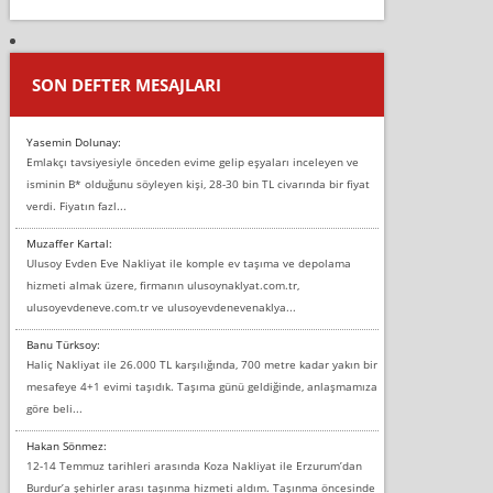
SON DEFTER MESAJLARI
Yasemin Dolunay:
Emlakçı tavsiyesiyle önceden evime gelip eşyaları inceleyen ve
isminin B* olduğunu söyleyen kişi, 28-30 bin TL civarında bir fiyat
verdi. Fiyatın fazl...
Muzaffer Kartal:
Ulusoy Evden Eve Nakliyat ile komple ev taşıma ve depolama
hizmeti almak üzere, firmanın ulusoynaklyat.com.tr,
ulusoyevdeneve.com.tr ve ulusoyevdenevenaklya...
Banu Türksoy:
Haliç Nakliyat ile 26.000 TL karşılığında, 700 metre kadar yakın bir
mesafeye 4+1 evimi taşıdık. Taşıma günü geldiğinde, anlaşmamıza
göre beli...
Hakan Sönmez:
12-14 Temmuz tarihleri arasında Koza Nakliyat ile Erzurum’dan
Burdur’a şehirler arası taşınma hizmeti aldım. Taşınma öncesinde