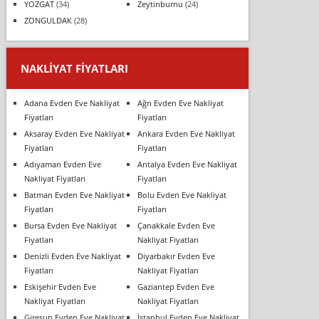
YOZGAT
(34)
Zeytinburnu
(24)
ZONGULDAK
(28)
NAKLIYAT FIYATLARI
Adana Evden Eve Nakliyat
Ağrı Evden Eve Nakliyat
Fiyatları
Fiyatları
Aksaray Evden Eve Nakliyat
Ankara Evden Eve Nakliyat
Fiyatları
Fiyatları
Adıyaman Evden Eve
Antalya Evden Eve Nakliyat
Nakliyat Fiyatları
Fiyatları
Batman Evden Eve Nakliyat
Bolu Evden Eve Nakliyat
Fiyatları
Fiyatları
Bursa Evden Eve Nakliyat
Çanakkale Evden Eve
Fiyatları
Nakliyat Fiyatları
Denizli Evden Eve Nakliyat
Diyarbakır Evden Eve
Fiyatları
Nakliyat Fiyatları
Eskişehir Evden Eve
Gaziantep Evden Eve
Nakliyat Fiyatları
Nakliyat Fiyatları
Giresun Evden Eve Nakliyat
İstanbul Evden Eve Nakliyat