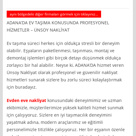
aynı bölgedeki diğer firmaları görmek için tıklayınız...
ADANA’DA EV TAŞIMA KONUSUNDA PROFESYONEL
HİZMETLER – ÜNSOY NAKLİYAT
Ev taşıma süreci herkes için oldukça stresli bir deneyim
olabilir. Eşyaların paketlenmesi, taşınması, montaj ve
demontaj işlemleri gibi birçok detayı düşünmek oldukça
zorlayıcı bir hal alabilir. Neyse ki, ADANA’DA hizmet veren
Ünsoy Nakliyat olarak profesyonel ve güvenilir nakliyat
hizmetleri sunarak sizlere bu zorlu süreci kolaylaştırmak
için buradayız.
Evden eve nakliyat
konusundaki deneyimimiz ve uzman
ekibimizle, müşterilerimize yüksek kaliteli hizmet sunmak
için çalışıyoruz. Sizlere en iyi taşımacılık deneyimini
yaşatmak adına, modern araçlarımız ve eğitimli
personelimizle titizlikle çalışıyoruz. Her bir eşyanın özenle