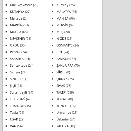
Küçükçekmece
(26)
Kurtköy
(25)
KÜTAHYA
(27)
MALATYA
(75)
Maltepe
(24)
MANİSA
(96)
MARDİN
(53)
MERSİN
(87)
MUĞLA
(65)
MUŞ
(20)
NEVŞEHİR
(28)
NİĞDE
(26)
ORDU
(35)
OSMANİYE
(24)
Pendik
(24)
RİZE
(24)
SAKARYA
(44)
SAMSUN
(77)
Sancaktepe
(24)
ŞANLIURFA
(70)
Sarıyer
(24)
SİİRT
(20)
SİNOP
(21)
ŞIRNAK
(25)
Şişli
(24)
SİVAS
(76)
Sultanbeyli
(24)
TALEP
(589)
TEKİRDAĞ
(47)
TOKAT
(48)
TRABZON
(45)
TUNCELİ
(16)
Tuzla
(24)
Ümraniye
(25)
UŞAK
(29)
Üsküdar
(24)
VAN
(54)
YALOVA
(16)