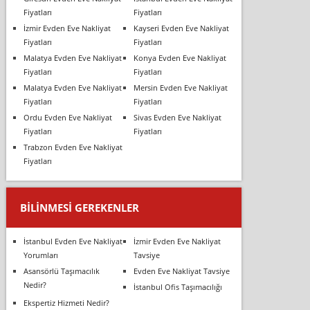
Fiyatları
Fiyatları
İzmir Evden Eve Nakliyat
Kayseri Evden Eve Nakliyat
Fiyatları
Fiyatları
Malatya Evden Eve Nakliyat
Konya Evden Eve Nakliyat
Fiyatları
Fiyatları
Malatya Evden Eve Nakliyat
Mersin Evden Eve Nakliyat
Fiyatları
Fiyatları
Ordu Evden Eve Nakliyat
Sivas Evden Eve Nakliyat
Fiyatları
Fiyatları
Trabzon Evden Eve Nakliyat
Fiyatları
BILINMESI GEREKENLER
İstanbul Evden Eve Nakliyat
İzmir Evden Eve Nakliyat
Yorumları
Tavsiye
Asansörlü Taşımacılık
Evden Eve Nakliyat Tavsiye
Nedir?
İstanbul Ofis Taşımacılığı
Ekspertiz Hizmeti Nedir?