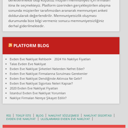
denetlenmekte olup koşulsuz müşteri memnuniyeti için firmaları
Konya ya Alicanlar naklyat la anlaştık bu şahıs evin taşınacağı gün
itina ile seçmekteyiz. Platform üzerinden gerçekleştirilen alaşma
fiyatın mazoto gele...
sonunda müşteriler tarafımızdan aranarak memnuniyet anketi
doldurularak değerlendirilir. Memnuniyetsizlik oluşması
Fatih kokmese:
durumunda bize bilgi vermeniz sonucu memnuniyetsizliğiniz
Diyarbakır dan eşyamı getirtmek için anlaştım sözleşme yaptım.
derhal giderilmektedir.
Son anda fiyat artırdılar.. mecburiyetten tasittim.. bu kişiler ağrılı
Ankara merk...
Ali:
PLATFORM BLOG
İzmir de evim naklyat diye bir firmaya ev taşıttık, çok pişman
olduk. Asansörlü dediler sonra uraya asansör kurulmaz dediler
Evden Eve Nakliyat Rehberi
2024 Yılı Nakliye Fiyatları
fark istediler. ortada asa...
Talas Evden Eve Nakliyat
Evden Eve Nakliyat Şirketleri Nelerden Nefret Eder?
Nimet:
Evden Eve Nakliyat Firmalarına Sorulması Gerekenler
Ben 2021 Ağustos ilk haftası Evimi taşıdım yani İstanbul'un bir
Evden Eve Nakliyat Dendiğinde Aklınıza Ne Gelir?
Mahallesi'nden bir başka Mahallesi'ne yani Ümraniye bölgesinde
Evden Eve Nakliyat Sigortası Neleri Kapsar?
oturuyorum önceleri ara...
2020 Evden Eve Nakliyat Fiyatları
İstanbul Evden Eve Nakliyat Yorumları
Nimet Köse:
Nakliye Firmaları Nereye Şikayet Edilir?
Merhaba ben 2021 Ağustos ilk haftası evimi Ümraniye'den Çok
yakın bir bölgeye taşıdım yeni Ümraniye'nin Mahallesi'ne
Hancıoğlu naklyatla taşındım...
RSS
TEKLİF İSTE
BLOG
NAKLİYAT SÖZLEŞMESİ
NAKLİYAT SİGORTASI
EVDEN EVE NAKLİYAT
ULUSLARARASI EVDEN EVE NAKLİYAT
Sevim bal:
Karabükden İzmir'e Karabük kardem naklyat la taşındım bir çok