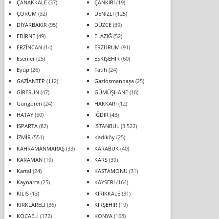
ÇANAKKALE
(37)
ÇANKIRI
(19)
ÇORUM
(32)
DENİZLİ
(125)
DİYARBAKIR
(95)
DÜZCE
(39)
EDİRNE
(49)
ELAZIĞ
(52)
ERZİNCAN
(14)
ERZURUM
(91)
Esenler
(25)
ESKİŞEHİR
(60)
Eyüp
(26)
Fatih
(24)
GAZİANTEP
(112)
Gaziosmanpaşa
(25)
GİRESUN
(47)
GÜMÜŞHANE
(18)
Güngören
(24)
HAKKARİ
(12)
HATAY
(50)
IĞDIR
(43)
ISPARTA
(82)
İSTANBUL
(3.522)
İZMİR
(551)
Kadıköy
(25)
KAHRAMANMARAŞ
(33)
KARABÜK
(40)
KARAMAN
(19)
KARS
(39)
Kartal
(24)
KASTAMONU
(31)
Kaynarca
(25)
KAYSERİ
(164)
KİLİS
(13)
KIRIKKALE
(31)
KIRKLARELİ
(36)
KIRŞEHİR
(19)
KOCAELİ
(172)
KONYA
(168)