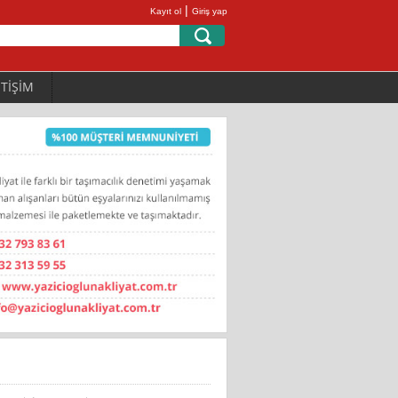
|
Kayıt ol
Giriş yap
ETİŞİM