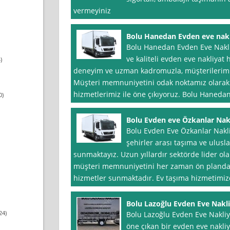
vermeyiniz
Bolu Hanedan Evden eve nakl
Bolu Hanedan Evden Eve Nakliy
ve kaliteli evden eve nakliyat h
)
deneyim ve uzman kadromuzla, müşterilerimiz
Müşteri memnuniyetini odak noktamız olarak 
hizmetlerimiz ile öne çıkıyoruz. Bolu Haneda
0)
Bolu Evden eve Özkanlar Nak
Bolu Evden Eve Özkanlar Nakliy
şehirler arası taşıma ve ulusl
sunmaktayız. Uzun yıllardır sektörde lider ola
müşteri memnuniyetini her zaman ön planda tu
hizmetler sunmaktadır. Ev taşıma hizmetimizd
Bolu Lazoğlu Evden Eve Nakl
24)
Bolu Lazoğlu Evden Eve Nakliyat
öne çıkan bir evden eve nakliya