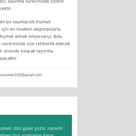
miz, taşınma sürecinizde sizlere
cektir.
eli bir taşımacılık hizmeti
ak için en modern ekipmanlarla
 hizmet almak istiyorsanız, Bolu
a sürecinizde size rehberlik edecek
in önünde tutarak taşınma
yacaktır.
rsunomer109@gmail.com
meli ,titiz güler yüzlü ,samimî
 adresi bizi aramadan karar