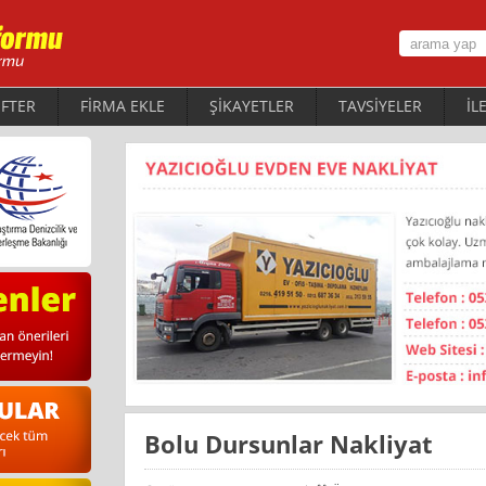
FTER
FİRMA EKLE
ŞİKAYETLER
TAVSİYELER
İL
Bolu Dursunlar Nakliyat