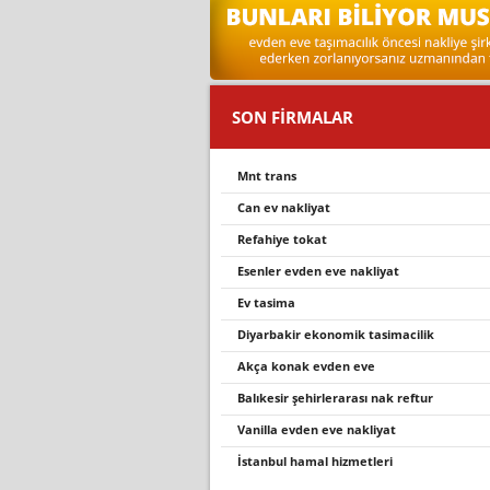
SON FİRMALAR
mnt trans
can ev nakliyat
refahiye tokat
esenler evden eve nakli̇yat
ev tasima
di̇yarbaki̇r ekonomi̇k tasi̇maci̇li̇k
akça konak evden eve
balikesi̇r şehi̇rlerarasi nak reftur
vanilla evden eve nakliyat
i̇stanbul hamal hizmetleri