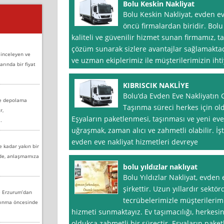
Bolu Keskin Nakliyat
Bolu Keskin Nakliyat, evden e
öncü firmalardan biridir. Bolu
kaliteli ve güvenilir hizmet sunan firmamız, 
çözüm sunarak sizlere avantajlar sağlamaktadı
 inceleyen ve
ve uzman ekiplerimiz ile müşterilerimizin ih
arında bir fiyat
KIBRISCIK NAKLİYE
Bolu‘da Evden Eve Nakliyatın Gü
ve depolama
Taşınma süreci herkes için oldu
r,
Eşyaların paketlenmesi, taşınması ve yeni eve 
.
uğraşmak, zaman alıcı ve zahmetli olabilir. İ
evden eve nakliyat hizmetleri devreye
e kadar yakın bir
nde, anlaşmamıza
bolu yıldızlar naklıyat
Bolu Yıldızlar Nakliyat, evden 
şirkettir. Uzun yıllardır sekt
e Erzurum’dan
tecrübelerimizle müşterilerimiz
aşınma öncesinde
hizmeti sunmaktayız. Ev taşımacılığı, herkesin
oldukça zahmetli bir süreçtir. Eşyaların paket