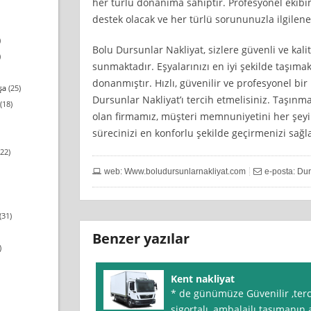
her türlü donanıma sahiptir. Profesyonel ekibi
destek olacak ve her türlü sorununuzla ilgilene
)
Bolu Dursunlar Nakliyat, sizlere güvenli ve kalit
)
sunmaktadır. Eşyalarınızı en iyi şekilde taşım
donanmıştır. Hızlı, güvenilir ve profesyonel bir
şa
(25)
Dursunlar Nakliyat’ı tercih etmelisiniz. Taşınm
(18)
olan firmamız, müşteri memnuniyetini her şey
sürecinizi en konforlu şekilde geçirmenizi sağla
22)
web: Www.boludursunlarnakliyat.com
e-posta:
Du
(31)
Benzer yazılar
)
Kent nakliyat
* de günümüze Güvenilir ,tercü
sigortalı, ambalajlı taşımanın