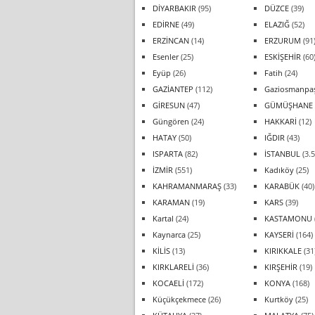
DİYARBAKIR
(95)
DÜZCE
(39)
EDİRNE
(49)
ELAZIĞ
(52)
ERZİNCAN
(14)
ERZURUM
(91
Esenler
(25)
ESKİŞEHİR
(60
Eyüp
(26)
Fatih
(24)
GAZİANTEP
(112)
Gaziosmanpa
GİRESUN
(47)
GÜMÜŞHANE
Güngören
(24)
HAKKARİ
(12)
HATAY
(50)
IĞDIR
(43)
ISPARTA
(82)
İSTANBUL
(3.5
İZMİR
(551)
Kadıköy
(25)
KAHRAMANMARAŞ
(33)
KARABÜK
(40)
KARAMAN
(19)
KARS
(39)
Kartal
(24)
KASTAMONU
Kaynarca
(25)
KAYSERİ
(164)
KİLİS
(13)
KIRIKKALE
(31
KIRKLARELİ
(36)
KIRŞEHİR
(19)
KOCAELİ
(172)
KONYA
(168)
Küçükçekmece
(26)
Kurtköy
(25)