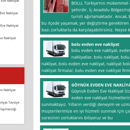
 Eve Nakliyat
BOLU, Türkiye’nin mükemmel do
şehirdir. İç Anadolu Bölgesi’nd
Eve Nakliyat
turisti ağırlamaktadır. Ancak, 
bu ilçede yaşamak, yer değiştirme gerektire
Eve Nakliyat
bazı zorluklarla da karşılaşabilirsiniz. Neyse k
ve Nakliyat
bolu evden eve nakliyat
bolu evden eve nakliyat, evde
nakliyatlar, bolu nakliyat, bol
nakliyat, bolu evden eve nakliyat, nakliyat bo
nakliyat firmalar, bolu evden eve nakliyat firm
GÖYNÜK EVDEN EVE NAKLİYA
ve Nakliyat
Göynük Evden Eve Nakliyat İzc
evden eve nakliyat hizmetleri
liyat Tavsiye
sunmaktayız. Yılların verdiği deneyim ve uzm
Taşımacılığı
müşterilerimize en iyi hizmeti sunmak için çal
sürecinin zorluklarını biliyoruz ve bu