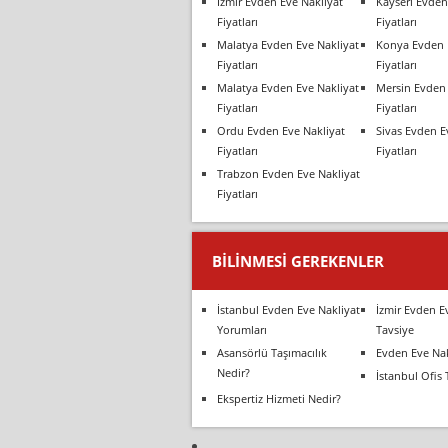
İzmir Evden Eve Nakliyat
Kayseri Evden
Fiyatları
Fiyatları
Malatya Evden Eve Nakliyat
Konya Evden 
Fiyatları
Fiyatları
Malatya Evden Eve Nakliyat
Mersin Evden 
Fiyatları
Fiyatları
Ordu Evden Eve Nakliyat
Sivas Evden E
Fiyatları
Fiyatları
Trabzon Evden Eve Nakliyat
Fiyatları
BILINMESI GEREKENLER
İstanbul Evden Eve Nakliyat
İzmir Evden E
Yorumları
Tavsiye
Asansörlü Taşımacılık
Evden Eve Nak
Nedir?
İstanbul Ofis 
Ekspertiz Hizmeti Nedir?