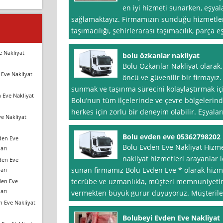
en iyi hizmeti sunarken, eşyal
sağlamaktayız. Firmamızın sunduğu hizmetler 
taşımacılığı, şehirlerarası taşımacılık, parça
e Nakliyat
bolu özkanlar nakliyat
Bolu Özkanlar Nakliyat olarak
Eve Nakliyat
öncü ve güvenilir bir firmayız.
sunmak ve taşınma sürecini kolaylaştırmak iç
 Eve Nakliyat
Bolu’nun tüm ilçelerinde ve çevre bölgelerind
herkes için zorlu bir deneyim olabilir. Eşyala
e Nakliyat
Bolu evden eve 05362798202
den Eve
Bolu Evden Eve Nakliyat Hizme
arı
nakliyat hizmetleri arayanlar iç
den Eve
sunan firmamız Bolu Evden Eve * olarak hizme
arı
tecrübe ve uzmanlıkla, müşteri memnuniyeti
den Eve
arı
vermekten büyük gurur duyuyoruz. Müşteriler
n Eve Nakliyat
Bolubeyi Evden Eve Nakliyat