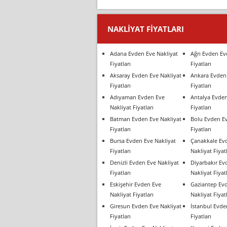
NAKLIYAT FIYATLARI
Adana Evden Eve Nakliyat
Ağrı Evden Ev
Fiyatları
Fiyatları
Aksaray Evden Eve Nakliyat
Ankara Evden 
Fiyatları
Fiyatları
Adıyaman Evden Eve
Antalya Evden
Nakliyat Fiyatları
Fiyatları
Batman Evden Eve Nakliyat
Bolu Evden Ev
Fiyatları
Fiyatları
Bursa Evden Eve Nakliyat
Çanakkale Ev
Fiyatları
Nakliyat Fiyatl
Denizli Evden Eve Nakliyat
Diyarbakır Ev
Fiyatları
Nakliyat Fiyatl
Eskişehir Evden Eve
Gaziantep Ev
Nakliyat Fiyatları
Nakliyat Fiyatl
Giresun Evden Eve Nakliyat
İstanbul Evde
Fiyatları
Fiyatları