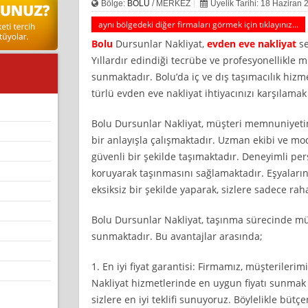
Bölge:
BOLU
/ MERKEZ
Üyelik Tarihi: 18 Haziran 
aynı bölgedeki diğer firmaları görmek için tıklayınız...
Bolu
Dursunlar Nakliyat,
evden eve nakliyat
se
Yıllardır edindiği tecrübe ve profesyonellikle m
sunmaktadır. Bolu’da iç ve dış taşımacılık hizme
türlü evden eve nakliyat ihtiyacınızı karşılama
Bolu Dursunlar Nakliyat, müşteri memnuniyeti
bir anlayışla çalışmaktadır. Uzman ekibi ve mod
güvenli bir şekilde taşımaktadır. Deneyimli perso
koruyarak taşınmasını sağlamaktadır. Eşyaları
eksiksiz bir şekilde yaparak, sizlere sadece rah
Bolu Dursunlar Nakliyat, taşınma sürecinde müş
sunmaktadır. Bu avantajlar arasında;
1. En iyi fiyat garantisi: Firmamız, müşterilerim
Nakliyat hizmetlerinde en uygun fiyatı sunmak 
sizlere en iyi teklifi sunuyoruz. Böylelikle bütç