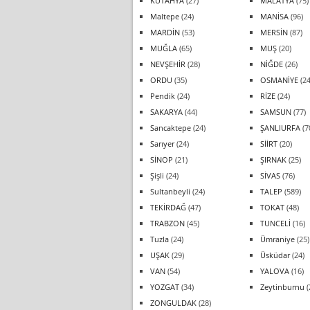
KÜTAHYA
(27)
MALATYA
(75)
Maltepe
(24)
MANİSA
(96)
MARDİN
(53)
MERSİN
(87)
MUĞLA
(65)
MUŞ
(20)
NEVŞEHİR
(28)
NİĞDE
(26)
ORDU
(35)
OSMANİYE
(24
Pendik
(24)
RİZE
(24)
SAKARYA
(44)
SAMSUN
(77)
Sancaktepe
(24)
ŞANLIURFA
(7
Sarıyer
(24)
SİİRT
(20)
SİNOP
(21)
ŞIRNAK
(25)
Şişli
(24)
SİVAS
(76)
Sultanbeyli
(24)
TALEP
(589)
TEKİRDAĞ
(47)
TOKAT
(48)
TRABZON
(45)
TUNCELİ
(16)
Tuzla
(24)
Ümraniye
(25)
UŞAK
(29)
Üsküdar
(24)
VAN
(54)
YALOVA
(16)
YOZGAT
(34)
Zeytinburnu
(
ZONGULDAK
(28)