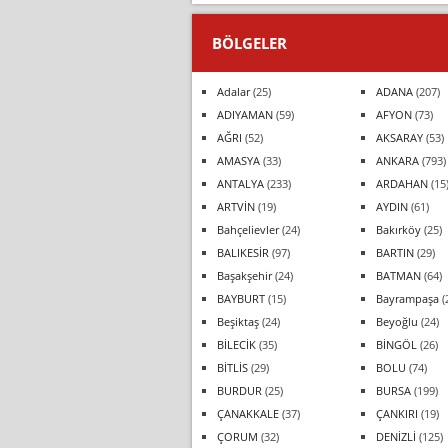
BÖLGELER
Adalar
(25)
ADANA
(207)
ADIYAMAN
(59)
AFYON
(73)
AĞRI
(52)
AKSARAY
(53)
AMASYA
(33)
ANKARA
(793)
ANTALYA
(233)
ARDAHAN
(15
ARTVİN
(19)
AYDIN
(61)
Bahçelievler
(24)
Bakırköy
(25)
BALIKESİR
(97)
BARTIN
(29)
Başakşehir
(24)
BATMAN
(64)
BAYBURT
(15)
Bayrampaşa
(
Beşiktaş
(24)
Beyoğlu
(24)
BİLECİK
(35)
BİNGÖL
(26)
BİTLİS
(29)
BOLU
(74)
BURDUR
(25)
BURSA
(199)
ÇANAKKALE
(37)
ÇANKIRI
(19)
ÇORUM
(32)
DENİZLİ
(125)