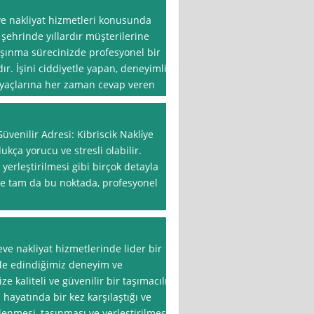
ve nakliyat hizmetleri konusunda
 şehrinde yıllardır müşterilerine
taşınma sürecinizde profesyonel bir
r. İşini ciddiyetle yapan, deneyimli
tiyaçlarına her zaman cevap veren
venilir Adresi: Kibriscik Nakli̇ye
kça yorucu ve stresli olabilir.
yerleştirilmesi gibi birçok detayla
şte tam da bu noktada, profesyonel
eve nakliyat hizmetlerinde lider bir
örde edindiğimiz deneyim ve
e kaliteli ve güvenilir bir taşımacılık
 hayatında bir kez karşılaştığı ve
lenmesi, taşınması ve yerleştirilmesi