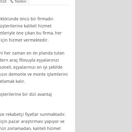
2018
Telefon:
ktöründe öncü bir firmadır.
üşterilerine kaliteli hizmet
tleriyle öne çıkan bu firma, her
k için hizmet vermektedir.
ni her zaman en ön planda tutan
ern araç filosuyla eşyalarınızı
neli, eşyalarınızı en iyi şekilde
nızın demonte ve monte işlemlerini
atlamak kalır.
terilerine bir dizi avantaj
ize rekabetçi fiyatlar sunmaktadır.
için pazar araştırması yapıyor ve
enizi zorlamadan, kaliteli hizmet