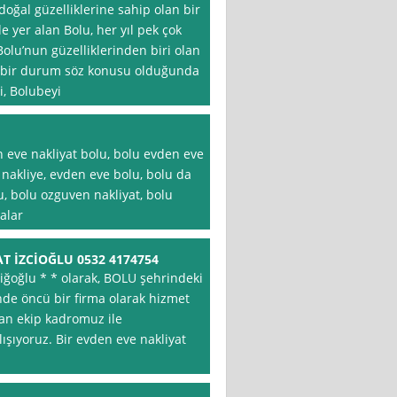
ğal güzelliklerine sahip olan bir
e yer alan Bolu, her yıl pek çok
Bolu’nun güzelliklerinden biri olan
n bir durum söz konusu olduğunda
i, Bolubeyi
n eve nakliyat bolu, bolu evden eve
u nakliye, evden eve bolu, bolu da
lu, bolu ozguven nakliyat, bolu
alar
T İZCİOĞLU 0532 4174754
iğoğlu * * olarak, BOLU şehrindeki
nde öncü bir firma olarak hizmet
an ekip kadromuz ile
ışıyoruz. Bir evden eve nakliyat