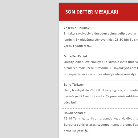
SON DEFTER MESAJLARI
Yasemin Dolunay:
Emlakçı tavsiyesiyle önceden evime gelip eşyaları
isminin B* olduğunu söyleyen kişi, 28-30 bin TL civ
verdi. Fiyatın fazl...
Muzaffer Kartal:
Ulusoy Evden Eve Nakliyat ile komple ev taşıma 
hizmeti almak üzere, firmanın ulusoynaklyat.com.t
ulusoyevdeneve.com.tr ve ulusoyevdenevenaklya..
Banu Türksoy:
Haliç Nakliyat ile 26.000 TL karşılığında, 700 metr
mesafeye 4+1 evimi taşıdık. Taşıma günü geldiği
göre beli...
Hakan Sönmez:
12-14 Temmuz tarihleri arasında Koza Nakliyat il
Burdur’a şehirler arası taşınma hizmeti aldım. T
firma ile yaptığı...