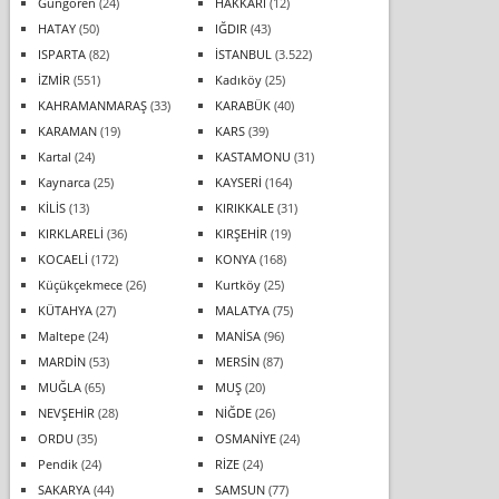
Güngören
(24)
HAKKARİ
(12)
HATAY
(50)
IĞDIR
(43)
ISPARTA
(82)
İSTANBUL
(3.522)
İZMİR
(551)
Kadıköy
(25)
KAHRAMANMARAŞ
(33)
KARABÜK
(40)
KARAMAN
(19)
KARS
(39)
Kartal
(24)
KASTAMONU
(31)
Kaynarca
(25)
KAYSERİ
(164)
KİLİS
(13)
KIRIKKALE
(31)
KIRKLARELİ
(36)
KIRŞEHİR
(19)
KOCAELİ
(172)
KONYA
(168)
Küçükçekmece
(26)
Kurtköy
(25)
KÜTAHYA
(27)
MALATYA
(75)
Maltepe
(24)
MANİSA
(96)
MARDİN
(53)
MERSİN
(87)
MUĞLA
(65)
MUŞ
(20)
NEVŞEHİR
(28)
NİĞDE
(26)
ORDU
(35)
OSMANİYE
(24)
Pendik
(24)
RİZE
(24)
SAKARYA
(44)
SAMSUN
(77)