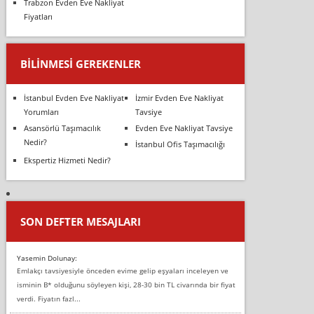
Trabzon Evden Eve Nakliyat
Fiyatları
BILINMESI GEREKENLER
İstanbul Evden Eve Nakliyat
İzmir Evden Eve Nakliyat
Yorumları
Tavsiye
Asansörlü Taşımacılık
Evden Eve Nakliyat Tavsiye
Nedir?
İstanbul Ofis Taşımacılığı
Ekspertiz Hizmeti Nedir?
SON DEFTER MESAJLARI
Yasemin Dolunay:
Emlakçı tavsiyesiyle önceden evime gelip eşyaları inceleyen ve
isminin B* olduğunu söyleyen kişi, 28-30 bin TL civarında bir fiyat
verdi. Fiyatın fazl...