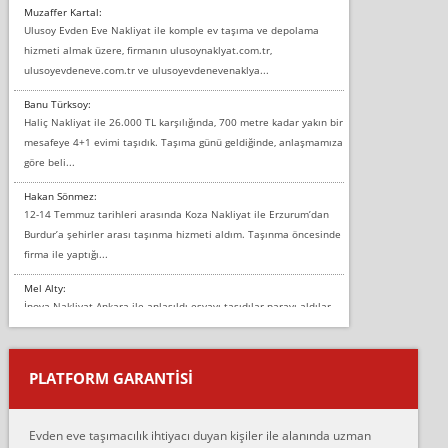
Muzaffer Kartal:
Ulusoy Evden Eve Nakliyat ile komple ev taşıma ve depolama
hizmeti almak üzere, firmanın ulusoynaklyat.com.tr,
ulusoyevdeneve.com.tr ve ulusoyevdenevenaklya...
Banu Türksoy:
Haliç Nakliyat ile 26.000 TL karşılığında, 700 metre kadar yakın bir
mesafeye 4+1 evimi taşıdık. Taşıma günü geldiğinde, anlaşmamıza
göre beli...
Hakan Sönmez:
12-14 Temmuz tarihleri arasında Koza Nakliyat ile Erzurum’dan
Burdur’a şehirler arası taşınma hizmeti aldım. Taşınma öncesinde
firma ile yaptığı...
Mel Alty:
İnova Nakliyat Ankara ile anlaşıldı eşyayı taşıdılar parayı aldılar.
Salon duvarına bir baktım birisi boydan alüminyum renkli bantı
yapıştırm...
PLATFORM GARANTİSİ
Murat:
Merhaba, bu firmayı bir arkadaş tavsiyesi üzerine tercih ettim,
hiçbir sıkıntı yaşanmayacağını ve kendilerinin çok titiz
Evden eve taşımacılık ihtiyacı duyan kişiler ile alanında uzman
çalıştıklarını, müş...