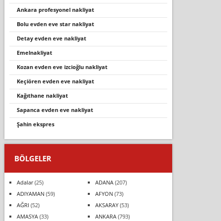
ankara profesyonel nakliyat
bolu evden eve star nakliyat
detay evden eve nakliyat
emelnakliyat
kozan evden eve izcioğlu nakliyat
keçiören evden eve nakliyat
kağıthane nakliyat
sapanca evden eve nakli̇yat
şahin ekspres
BÖLGELER
Adalar
(25)
ADANA
(207)
ADIYAMAN
(59)
AFYON
(73)
AĞRI
(52)
AKSARAY
(53)
AMASYA
(33)
ANKARA
(793)