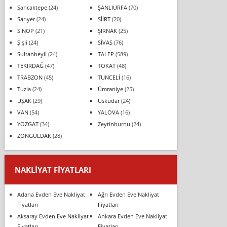
Sancaktepe
(24)
ŞANLIURFA
(70)
Sarıyer
(24)
SİİRT
(20)
SİNOP
(21)
ŞIRNAK
(25)
Şişli
(24)
SİVAS
(76)
Sultanbeyli
(24)
TALEP
(589)
TEKİRDAĞ
(47)
TOKAT
(48)
TRABZON
(45)
TUNCELİ
(16)
Tuzla
(24)
Ümraniye
(25)
UŞAK
(29)
Üsküdar
(24)
VAN
(54)
YALOVA
(16)
YOZGAT
(34)
Zeytinburnu
(24)
ZONGULDAK
(28)
NAKLIYAT FIYATLARI
Adana Evden Eve Nakliyat
Ağrı Evden Eve Nakliyat
Fiyatları
Fiyatları
Aksaray Evden Eve Nakliyat
Ankara Evden Eve Nakliyat
Fiyatları
Fiyatları