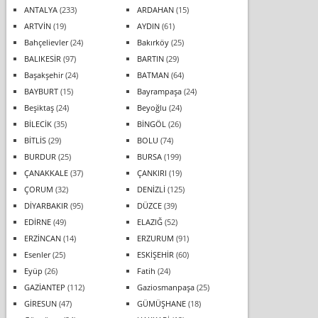
ANTALYA
(233)
ARDAHAN
(15)
ARTVİN
(19)
AYDIN
(61)
Bahçelievler
(24)
Bakırköy
(25)
BALIKESİR
(97)
BARTIN
(29)
Başakşehir
(24)
BATMAN
(64)
BAYBURT
(15)
Bayrampaşa
(24)
Beşiktaş
(24)
Beyoğlu
(24)
BİLECİK
(35)
BİNGÖL
(26)
BİTLİS
(29)
BOLU
(74)
BURDUR
(25)
BURSA
(199)
ÇANAKKALE
(37)
ÇANKIRI
(19)
ÇORUM
(32)
DENİZLİ
(125)
DİYARBAKIR
(95)
DÜZCE
(39)
EDİRNE
(49)
ELAZIĞ
(52)
ERZİNCAN
(14)
ERZURUM
(91)
Esenler
(25)
ESKİŞEHİR
(60)
Eyüp
(26)
Fatih
(24)
GAZİANTEP
(112)
Gaziosmanpaşa
(25)
GİRESUN
(47)
GÜMÜŞHANE
(18)