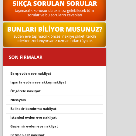
SON FİRMALAR
barış evden eve nakliyat
isparta evden eve akkuş nakli̇yat
öz görele nakliyat
nusaybi̇n
balıkesir bandırma nakliyat
i̇stanbul evden eve nakli̇yat
gazi̇emi̇r evden eve nakli̇yat
batman elit nakliyat