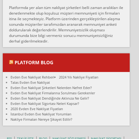
Erol:
Platformda yer alan tüm nakliyat şirketleri belli zaman aralıkları ile
Ankara Alicanlar naklyat tel 5465524025. 2600 TL'ye ankaradan
denetlenmekte olup koşulsuz müşteri memnuniyeti için firmaları
Konya ya Alicanlar naklyat la anlaştık bu şahıs evin taşınacağı gün
itina ile seçmekteyiz. Platform üzerinden gerçekleştirilen alaşma
fiyatın mazoto gele...
sonunda müşteriler tarafımızdan aranarak memnuniyet anketi
doldurularak değerlendirilir. Memnuniyetsizlik oluşması
Fatih kokmese:
durumunda bize bilgi vermeniz sonucu memnuniyetsizliğiniz
Diyarbakır dan eşyamı getirtmek için anlaştım sözleşme yaptım.
derhal giderilmektedir.
Son anda fiyat artırdılar.. mecburiyetten tasittim.. bu kişiler ağrılı
Ankara merk...
Ali:
PLATFORM BLOG
İzmir de evim naklyat diye bir firmaya ev taşıttık, çok pişman
olduk. Asansörlü dediler sonra uraya asansör kurulmaz dediler
Evden Eve Nakliyat Rehberi
2024 Yılı Nakliye Fiyatları
fark istediler. ortada asa...
Talas Evden Eve Nakliyat
Evden Eve Nakliyat Şirketleri Nelerden Nefret Eder?
Nimet:
Evden Eve Nakliyat Firmalarına Sorulması Gerekenler
Ben 2021 Ağustos ilk haftası Evimi taşıdım yani İstanbul'un bir
Evden Eve Nakliyat Dendiğinde Aklınıza Ne Gelir?
Mahallesi'nden bir başka Mahallesi'ne yani Ümraniye bölgesinde
Evden Eve Nakliyat Sigortası Neleri Kapsar?
oturuyorum önceleri ara...
2020 Evden Eve Nakliyat Fiyatları
İstanbul Evden Eve Nakliyat Yorumları
Nimet Köse:
Nakliye Firmaları Nereye Şikayet Edilir?
Merhaba ben 2021 Ağustos ilk haftası evimi Ümraniye'den Çok
yakın bir bölgeye taşıdım yeni Ümraniye'nin Mahallesi'ne
Hancıoğlu naklyatla taşındım...
RSS
TEKLİF İSTE
BLOG
NAKLİYAT SÖZLEŞMESİ
NAKLİYAT SİGORTASI