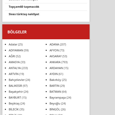
topçam60 taşımacılık
sivas türktaş nakliyat
BÖLGELER
Adalar
(25)
ADANA
(207)
ADIYAMAN
(59)
AFYON
(73)
AĞRI
(52)
AKSARAY
(53)
AMASYA
(33)
ANKARA
(793)
ANTALYA
(233)
ARDAHAN
(15)
ARTVİN
(19)
AYDIN
(61)
Bahçelievler
(24)
Bakırköy
(25)
BALIKESİR
(97)
BARTIN
(29)
Başakşehir
(24)
BATMAN
(64)
BAYBURT
(15)
Bayrampaşa
(24)
Beşiktaş
(24)
Beyoğlu
(24)
BİLECİK
(35)
BİNGÖL
(26)