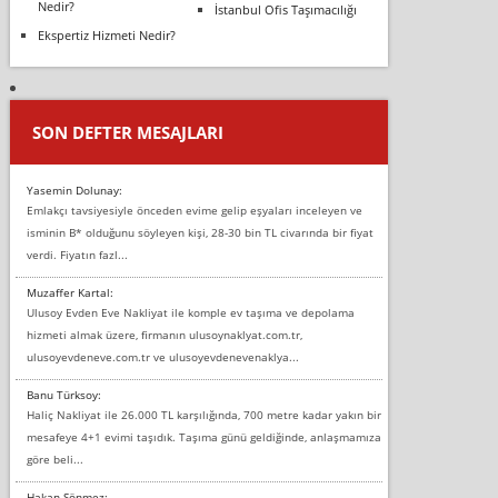
Nedir?
İstanbul Ofis Taşımacılığı
Ekspertiz Hizmeti Nedir?
SON DEFTER MESAJLARI
Yasemin Dolunay:
Emlakçı tavsiyesiyle önceden evime gelip eşyaları inceleyen ve
isminin B* olduğunu söyleyen kişi, 28-30 bin TL civarında bir fiyat
verdi. Fiyatın fazl...
Muzaffer Kartal:
Ulusoy Evden Eve Nakliyat ile komple ev taşıma ve depolama
hizmeti almak üzere, firmanın ulusoynaklyat.com.tr,
ulusoyevdeneve.com.tr ve ulusoyevdenevenaklya...
Banu Türksoy:
Haliç Nakliyat ile 26.000 TL karşılığında, 700 metre kadar yakın bir
mesafeye 4+1 evimi taşıdık. Taşıma günü geldiğinde, anlaşmamıza
göre beli...
Hakan Sönmez: