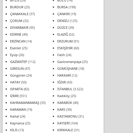
BİTLİS
(29)
BOLU
(74)
BURDUR
(25)
BURSA
(199)
ÇANAKKALE
(37)
ÇANKIRI
(19)
ÇORUM
(32)
DENİZLİ
(125)
DİYARBAKIR
(95)
DÜZCE
(39)
EDİRNE
(49)
ELAZIĞ
(52)
ERZİNCAN
(14)
ERZURUM
(91)
Esenler
(25)
ESKİŞEHİR
(60)
Eyüp
(26)
Fatih
(24)
GAZİANTEP
(112)
Gaziosmanpaşa
(25)
GİRESUN
(47)
GÜMÜŞHANE
(18)
Güngören
(24)
HAKKARİ
(12)
HATAY
(50)
IĞDIR
(43)
ISPARTA
(82)
İSTANBUL
(3.522)
İZMİR
(551)
Kadıköy
(25)
KAHRAMANMARAŞ
(33)
KARABÜK
(40)
KARAMAN
(19)
KARS
(39)
Kartal
(24)
KASTAMONU
(31)
Kaynarca
(25)
KAYSERİ
(164)
KİLİS
(13)
KIRIKKALE
(31)