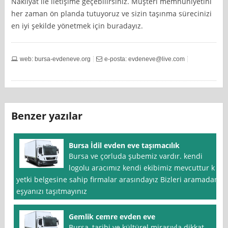
Nakliyat ile iletişime geçebilirsiniz. Müşteri memnuniyetini
her zaman ön planda tutuyoruz ve sizin taşınma sürecinizi
en iyi şekilde yönetmek için buradayız.
web: bursa-evdeneve.org
e-posta:
evdeneve@live.com
Benzer yazılar
Bursa İdil evden eve taşımacılık
Bursa ve çorluda şubemiz vardır. kendi
logolu aracımız kendi ekibimiz mevcuttur k *
yetki belgesine sahip firmalar arasındayız Bizleri aramadan
eşyanızı taşıtmayınız
Gemlik cemre evden eve
Bursa, tarihi ve kültürel mirasıyla dikkat