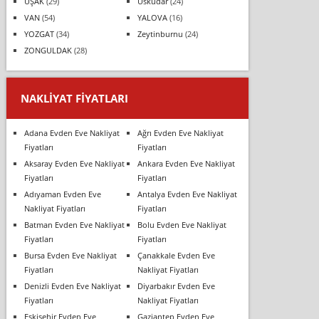
UŞAK
(29)
Üsküdar
(24)
VAN
(54)
YALOVA
(16)
YOZGAT
(34)
Zeytinburnu
(24)
ZONGULDAK
(28)
NAKLIYAT FIYATLARI
Adana Evden Eve Nakliyat
Ağrı Evden Eve Nakliyat
Fiyatları
Fiyatları
Aksaray Evden Eve Nakliyat
Ankara Evden Eve Nakliyat
Fiyatları
Fiyatları
Adıyaman Evden Eve
Antalya Evden Eve Nakliyat
Nakliyat Fiyatları
Fiyatları
Batman Evden Eve Nakliyat
Bolu Evden Eve Nakliyat
Fiyatları
Fiyatları
Bursa Evden Eve Nakliyat
Çanakkale Evden Eve
Fiyatları
Nakliyat Fiyatları
Denizli Evden Eve Nakliyat
Diyarbakır Evden Eve
Fiyatları
Nakliyat Fiyatları
Eskişehir Evden Eve
Gaziantep Evden Eve