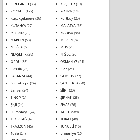
KIRKLARELİ
(36)
KIRŞEHİR
(19)
KOCAELİ
(172)
KONYA
(168)
Küçükçekmece
(26)
Kurtköy
(25)
KÜTAHYA
(27)
MALATYA
(75)
Maltepe
(24)
MANİSA
(96)
MARDİN
(53)
MERSİN
(87)
MUĞLA
(65)
MUŞ
(20)
NEVŞEHİR
(28)
NİĞDE
(26)
ORDU
(35)
OSMANİYE
(24)
Pendik
(24)
RİZE
(24)
SAKARYA
(44)
SAMSUN
(77)
Sancaktepe
(24)
ŞANLIURFA
(70)
Sarıyer
(24)
SİİRT
(20)
SİNOP
(21)
ŞIRNAK
(25)
Şişli
(24)
SİVAS
(76)
Sultanbeyli
(24)
TALEP
(589)
TEKİRDAĞ
(47)
TOKAT
(48)
TRABZON
(45)
TUNCELİ
(16)
Tuzla
(24)
Ümraniye
(25)