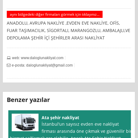
aynı bölgedeki diğer firmaları görmek için tıklayınız...
ANADOLU, AVRUPA NAKLİYE ,EVDEN EVE NAKLİYE, OFİS,
FUAR TAŞIMACILIK, SİGORTALI, MARANGOZLU, AMBALAJLI,VE
DEPOLAMA ŞEHİR İÇİ ŞEHİRLER ARASI NAKLİYAT
web: www.daloglunakliyat.com
e-posta:
daloglunakliyat@gmail.com
Benzer yazılar
Ata şehir nakliyat
İstanbul‘un sayısız evden eve nakliyat
firması arasında öne çıkmak ve güvenilir bir