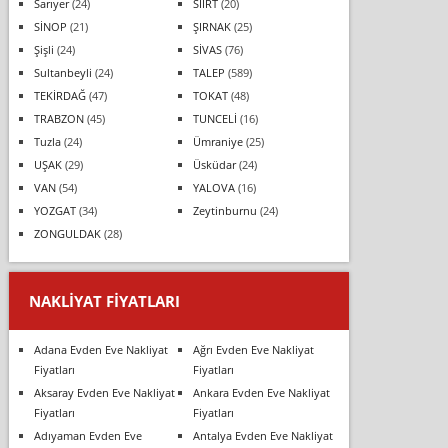
Sarıyer
(24)
SİİRT
(20)
SİNOP
(21)
ŞIRNAK
(25)
Şişli
(24)
SİVAS
(76)
Sultanbeyli
(24)
TALEP
(589)
TEKİRDAĞ
(47)
TOKAT
(48)
TRABZON
(45)
TUNCELİ
(16)
Tuzla
(24)
Ümraniye
(25)
UŞAK
(29)
Üsküdar
(24)
VAN
(54)
YALOVA
(16)
YOZGAT
(34)
Zeytinburnu
(24)
ZONGULDAK
(28)
NAKLIYAT FIYATLARI
Adana Evden Eve Nakliyat
Ağrı Evden Eve Nakliyat
Fiyatları
Fiyatları
Aksaray Evden Eve Nakliyat
Ankara Evden Eve Nakliyat
Fiyatları
Fiyatları
Adıyaman Evden Eve
Antalya Evden Eve Nakliyat