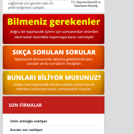
SON FİRMALAR
i̇zmir zekioğlu nakliyat
avcilar nur nakli̇yat