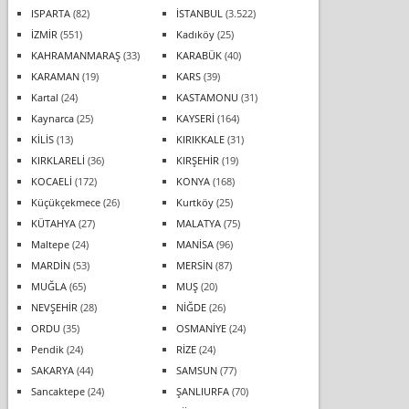
ISPARTA
(82)
İSTANBUL
(3.522)
İZMİR
(551)
Kadıköy
(25)
KAHRAMANMARAŞ
(33)
KARABÜK
(40)
KARAMAN
(19)
KARS
(39)
Kartal
(24)
KASTAMONU
(31)
Kaynarca
(25)
KAYSERİ
(164)
KİLİS
(13)
KIRIKKALE
(31)
KIRKLARELİ
(36)
KIRŞEHİR
(19)
KOCAELİ
(172)
KONYA
(168)
Küçükçekmece
(26)
Kurtköy
(25)
KÜTAHYA
(27)
MALATYA
(75)
Maltepe
(24)
MANİSA
(96)
MARDİN
(53)
MERSİN
(87)
MUĞLA
(65)
MUŞ
(20)
NEVŞEHİR
(28)
NİĞDE
(26)
ORDU
(35)
OSMANİYE
(24)
Pendik
(24)
RİZE
(24)
SAKARYA
(44)
SAMSUN
(77)
Sancaktepe
(24)
ŞANLIURFA
(70)