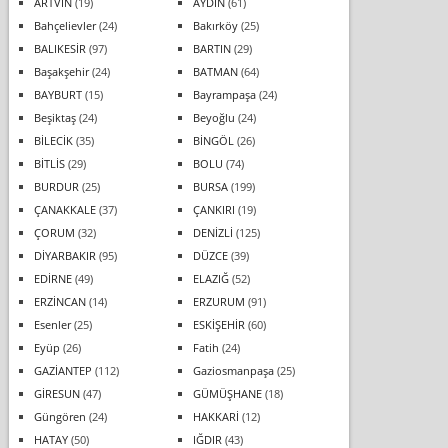
ARTVİN
(19)
AYDIN
(61)
Bahçelievler
(24)
Bakırköy
(25)
BALIKESİR
(97)
BARTIN
(29)
Başakşehir
(24)
BATMAN
(64)
BAYBURT
(15)
Bayrampaşa
(24)
Beşiktaş
(24)
Beyoğlu
(24)
BİLECİK
(35)
BİNGÖL
(26)
BİTLİS
(29)
BOLU
(74)
BURDUR
(25)
BURSA
(199)
ÇANAKKALE
(37)
ÇANKIRI
(19)
ÇORUM
(32)
DENİZLİ
(125)
DİYARBAKIR
(95)
DÜZCE
(39)
EDİRNE
(49)
ELAZIĞ
(52)
ERZİNCAN
(14)
ERZURUM
(91)
Esenler
(25)
ESKİŞEHİR
(60)
Eyüp
(26)
Fatih
(24)
GAZİANTEP
(112)
Gaziosmanpaşa
(25)
GİRESUN
(47)
GÜMÜŞHANE
(18)
Güngören
(24)
HAKKARİ
(12)
HATAY
(50)
IĞDIR
(43)