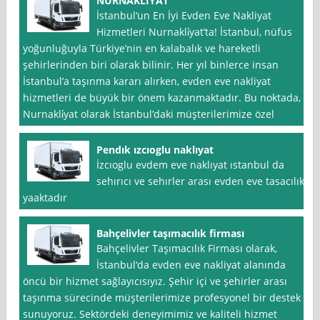
NURNAKLİYAT
İstanbul‘un En İyi Evden Eve Nakliyat
Hizmetleri Nurnakli̇yat’ta! İstanbul, nüfus
yoğunluğuyla Türkiye’nin en kalabalık ve hareketli
şehirlerinden biri olarak bilinir. Her yıl binlerce insan
İstanbul’a taşınma kararı alırken, evden eve nakliyat
hizmetleri de büyük bir önem kazanmaktadır. Bu noktada,
Nurnakli̇yat olarak İstanbul’daki müşterilerimize özel
Pendık ızcıoglu naklıyat
İzcıoglu evdem eve naklıyat ıstanbul da
sehırıcı ve sehırler arası evden eve tasacılık
yaaktadır
Bahçelivler taşımacılık firması
Bahçelivler Taşımacılık Firması olarak,
İstanbul‘da evden eve nakliyat alanında
öncü bir hizmet sağlayıcısıyız. Şehir içi ve şehirler arası
taşınma sürecinde müşterilerimize profesyonel bir destek
sunuyoruz. Sektördeki deneyimimiz ve kaliteli hizmet