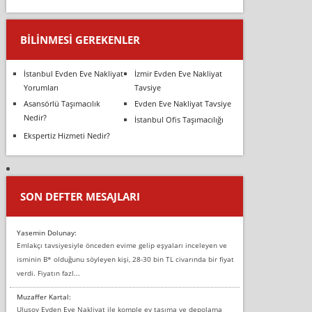
BILINMESI GEREKENLER
İstanbul Evden Eve Nakliyat
İzmir Evden Eve Nakliyat
Yorumları
Tavsiye
Asansörlü Taşımacılık
Evden Eve Nakliyat Tavsiye
Nedir?
İstanbul Ofis Taşımacılığı
Ekspertiz Hizmeti Nedir?
SON DEFTER MESAJLARI
Yasemin Dolunay:
Emlakçı tavsiyesiyle önceden evime gelip eşyaları inceleyen ve
isminin B* olduğunu söyleyen kişi, 28-30 bin TL civarında bir fiyat
verdi. Fiyatın fazl...
Muzaffer Kartal:
Ulusoy Evden Eve Nakliyat ile komple ev taşıma ve depolama