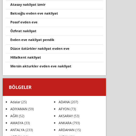
atasay nakliyat izmir
balcıoğlu evden eve nakliyat
posof evden eve
özfirat nakli̇yat
evden eve nakliyat pendik
düzce öztürkler nakliyat evden eve
hi̇llalkent nakli̇yat
mersin akturkler evden eve nakliyat
BÖLGELER
Adalar
(25)
ADANA
(207)
ADIYAMAN
(59)
AFYON
(73)
AĞRI
(52)
AKSARAY
(53)
AMASYA
(33)
ANKARA
(793)
ANTALYA
(233)
ARDAHAN
(15)