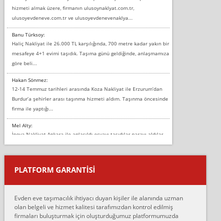
hizmeti almak üzere, firmanın ulusoynaklyat.com.tr,
ulusoyevdeneve.com.tr ve ulusoyevdenevenaklya...
Banu Türksoy:
Haliç Nakliyat ile 26.000 TL karşılığında, 700 metre kadar yakın bir
mesafeye 4+1 evimi taşıdık. Taşıma günü geldiğinde, anlaşmamıza
göre beli...
Hakan Sönmez:
12-14 Temmuz tarihleri arasında Koza Nakliyat ile Erzurum’dan
Burdur’a şehirler arası taşınma hizmeti aldım. Taşınma öncesinde
firma ile yaptığı...
Mel Alty:
İnova Nakliyat Ankara ile anlaşıldı eşyayı taşıdılar parayı aldılar.
Salon duvarına bir baktım birisi boydan alüminyum renkli bantı
yapıştırm...
PLATFORM GARANTİSİ
Murat:
Merhaba, bu firmayı bir arkadaş tavsiyesi üzerine tercih ettim,
hiçbir sıkıntı yaşanmayacağını ve kendilerinin çok titiz
Evden eve taşımacılık ihtiyacı duyan kişiler ile alanında uzman
çalıştıklarını, müş...
olan belgeli ve hizmet kalitesi tarafımızdan kontrol edilmiş
firmaları buluşturmak için oluşturduğumuz platformumuzda
Ahmet: