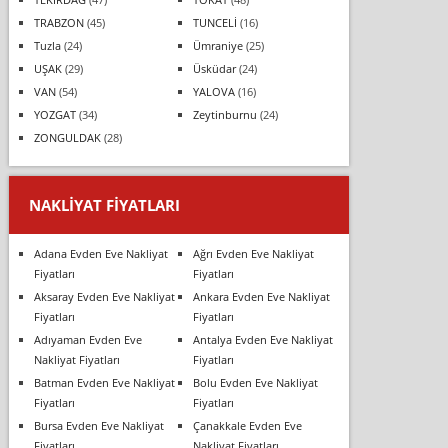
TRABZON
(45)
TUNCELİ
(16)
Tuzla
(24)
Ümraniye
(25)
UŞAK
(29)
Üsküdar
(24)
VAN
(54)
YALOVA
(16)
YOZGAT
(34)
Zeytinburnu
(24)
ZONGULDAK
(28)
NAKLIYAT FIYATLARI
Adana Evden Eve Nakliyat
Ağrı Evden Eve Nakliyat
Fiyatları
Fiyatları
Aksaray Evden Eve Nakliyat
Ankara Evden Eve Nakliyat
Fiyatları
Fiyatları
Adıyaman Evden Eve
Antalya Evden Eve Nakliyat
Nakliyat Fiyatları
Fiyatları
Batman Evden Eve Nakliyat
Bolu Evden Eve Nakliyat
Fiyatları
Fiyatları
Bursa Evden Eve Nakliyat
Çanakkale Evden Eve
Fiyatları
Nakliyat Fiyatları