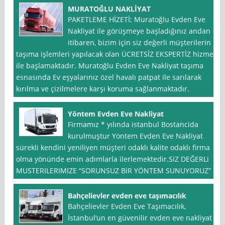
MURATOĞLU NAKLİYAT
PAKETLEME HİZETİ; Muratoğlu Evden Eve
Nakliyat ile görüşmeye başladığınız andan
itibaren, bizim için siz değerli müşterilerin
taşıma işlemleri yapılacak olan ÜCRETSİZ EKSPERTİZ hizmeti
ile başlamaktadır. Muratoğlu Evden Eve Nakliyat taşıma
esnasında Ev eşyalarınız özel havalı patpat ile sarılarak
kırılma ve çizilmelere karşı koruma sağlanmaktadır.
Yöntem Evden Eve Nakliyat
Firmamız * yılında istanbul Bostancida
kurulmuştur Yöntem Evden Eve Nakliyat
sürekli kendini yeniliyen müşteri odaklı kalite odaklı firma
olma yönünde emin adımlarla ilerlemektedir.SiZ DEĞERLi
MUSTERILERIMIZE “SORUNSUZ BiR YÖNTEM SUNUYORUZ”
Bahçelievler evden eve taşımacılık
Bahçelievler Evden Eve Taşımacılık,
İstanbul‘un en güvenilir evden eve nakliyat