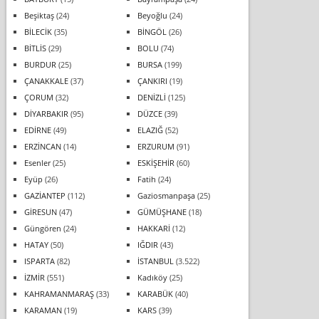
Beşiktaş
(24)
Beyoğlu
(24)
BİLECİK
(35)
BİNGÖL
(26)
BİTLİS
(29)
BOLU
(74)
BURDUR
(25)
BURSA
(199)
ÇANAKKALE
(37)
ÇANKIRI
(19)
ÇORUM
(32)
DENİZLİ
(125)
DİYARBAKIR
(95)
DÜZCE
(39)
EDİRNE
(49)
ELAZIĞ
(52)
ERZİNCAN
(14)
ERZURUM
(91)
Esenler
(25)
ESKİŞEHİR
(60)
Eyüp
(26)
Fatih
(24)
GAZİANTEP
(112)
Gaziosmanpaşa
(25)
GİRESUN
(47)
GÜMÜŞHANE
(18)
Güngören
(24)
HAKKARİ
(12)
HATAY
(50)
IĞDIR
(43)
ISPARTA
(82)
İSTANBUL
(3.522)
İZMİR
(551)
Kadıköy
(25)
KAHRAMANMARAŞ
(33)
KARABÜK
(40)
KARAMAN
(19)
KARS
(39)