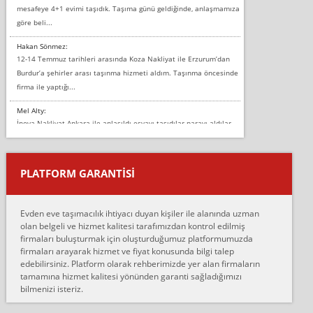
mesafeye 4+1 evimi taşıdık. Taşıma günü geldiğinde, anlaşmamıza
göre beli...
Hakan Sönmez:
12-14 Temmuz tarihleri arasında Koza Nakliyat ile Erzurum’dan
Burdur’a şehirler arası taşınma hizmeti aldım. Taşınma öncesinde
firma ile yaptığı...
Mel Alty:
İnova Nakliyat Ankara ile anlaşıldı eşyayı taşıdılar parayı aldılar.
Salon duvarına bir baktım birisi boydan alüminyum renkli bantı
yapıştırm...
PLATFORM GARANTİSİ
Murat:
Merhaba, bu firmayı bir arkadaş tavsiyesi üzerine tercih ettim,
hiçbir sıkıntı yaşanmayacağını ve kendilerinin çok titiz
Evden eve taşımacılık ihtiyacı duyan kişiler ile alanında uzman
çalıştıklarını, müş...
olan belgeli ve hizmet kalitesi tarafımızdan kontrol edilmiş
firmaları buluşturmak için oluşturduğumuz platformumuzda
Ahmet:
firmaları arayarak hizmet ve fiyat konusunda bilgi talep
Lüleburgaz güngünes evden eve naklyat eşyalarımı taşımak için
edebilirsiniz. Platform olarak rehberimizde yer alan firmaların
anlaştık sabah eve geldiklerinde de eşyalarımı düzgün şekilde
tamamına hizmet kalitesi yönünden garanti sağladığımızı
sarcaz demelerine r...
bilmenizi isteriz.
mehmet güldü: