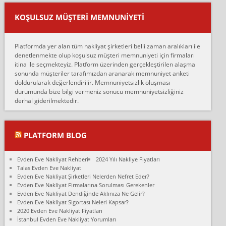
Ankara ALİCANLAR NAKLİYAT Tutarsız ve ticari ahlak problemleri
var verdikleri fiyat teklifini arttırdılar. Sonrasında taşıma gününde
KOŞULSUZ MÜŞTERI MEMNUNIYETI
oldukça tutarsı...
Erol:
Platformda yer alan tüm nakliyat şirketleri belli zaman aralıkları ile
Ankara Alicanlar naklyat tel 5465524025. 2600 TL'ye ankaradan
denetlenmekte olup koşulsuz müşteri memnuniyeti için firmaları
Konya ya Alicanlar naklyat la anlaştık bu şahıs evin taşınacağı gün
itina ile seçmekteyiz. Platform üzerinden gerçekleştirilen alaşma
fiyatın mazoto gele...
sonunda müşteriler tarafımızdan aranarak memnuniyet anketi
doldurularak değerlendirilir. Memnuniyetsizlik oluşması
Fatih kokmese:
durumunda bize bilgi vermeniz sonucu memnuniyetsizliğiniz
Diyarbakır dan eşyamı getirtmek için anlaştım sözleşme yaptım.
derhal giderilmektedir.
Son anda fiyat artırdılar.. mecburiyetten tasittim.. bu kişiler ağrılı
Ankara merk...
Ali:
PLATFORM BLOG
İzmir de evim naklyat diye bir firmaya ev taşıttık, çok pişman
olduk. Asansörlü dediler sonra uraya asansör kurulmaz dediler
Evden Eve Nakliyat Rehberi
2024 Yılı Nakliye Fiyatları
fark istediler. ortada asa...
Talas Evden Eve Nakliyat
Evden Eve Nakliyat Şirketleri Nelerden Nefret Eder?
Nimet:
Evden Eve Nakliyat Firmalarına Sorulması Gerekenler
Ben 2021 Ağustos ilk haftası Evimi taşıdım yani İstanbul'un bir
Evden Eve Nakliyat Dendiğinde Aklınıza Ne Gelir?
Mahallesi'nden bir başka Mahallesi'ne yani Ümraniye bölgesinde
Evden Eve Nakliyat Sigortası Neleri Kapsar?
oturuyorum önceleri ara...
2020 Evden Eve Nakliyat Fiyatları
İstanbul Evden Eve Nakliyat Yorumları
Nimet Köse: