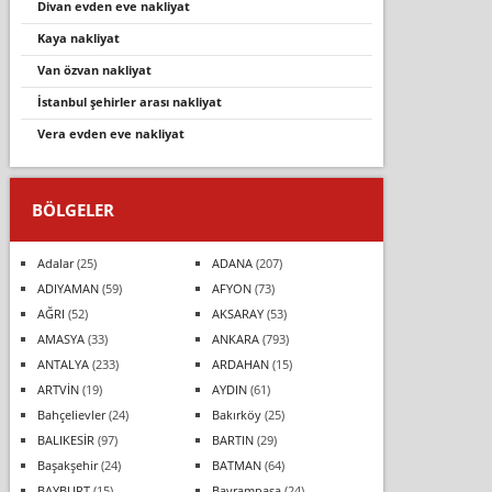
divan evden eve nakliyat
kaya nakliyat
van özvan nakliyat
i̇stanbul şehi̇rler arasi nakli̇yat
vera evden eve nakliyat
BÖLGELER
Adalar
(25)
ADANA
(207)
ADIYAMAN
(59)
AFYON
(73)
AĞRI
(52)
AKSARAY
(53)
AMASYA
(33)
ANKARA
(793)
ANTALYA
(233)
ARDAHAN
(15)
ARTVİN
(19)
AYDIN
(61)
Bahçelievler
(24)
Bakırköy
(25)
BALIKESİR
(97)
BARTIN
(29)
Başakşehir
(24)
BATMAN
(64)
BAYBURT
(15)
Bayrampaşa
(24)