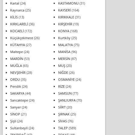
Kartal
(24)
KASTAMONU
(31)
Kaynarca
(25)
KAYSERİ
(164)
KİLİS
(13)
KIRIKKALE
(31)
KIRKLARELİ
(36)
KIRŞEHİR
(19)
KOCAELİ
(172)
KONYA
(168)
Küçükçekmece
(26)
Kurtköy
(25)
KÜTAHYA
(27)
MALATYA
(75)
Maltepe
(24)
MANİSA
(96)
MARDİN
(53)
MERSİN
(87)
MUĞLA
(65)
MUŞ
(20)
NEVŞEHİR
(28)
NİĞDE
(26)
ORDU
(35)
OSMANİYE
(24)
Pendik
(24)
RİZE
(24)
SAKARYA
(44)
SAMSUN
(77)
Sancaktepe
(24)
ŞANLIURFA
(70)
Sarıyer
(24)
SİİRT
(20)
SİNOP
(21)
ŞIRNAK
(25)
Şişli
(24)
SİVAS
(76)
Sultanbeyli
(24)
TALEP
(589)
TEKİRDAĞ
(47)
TOKAT
(48)