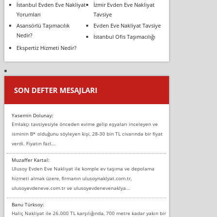
İstanbul Evden Eve Nakliyat
İzmir Evden Eve Nakliyat
Yorumları
Tavsiye
Asansörlü Taşımacılık
Evden Eve Nakliyat Tavsiye
Nedir?
İstanbul Ofis Taşımacılığı
Ekspertiz Hizmeti Nedir?
SON DEFTER MESAJLARI
Yasemin Dolunay:
Emlakçı tavsiyesiyle önceden evime gelip eşyaları inceleyen ve
isminin B* olduğunu söyleyen kişi, 28-30 bin TL civarında bir fiyat
verdi. Fiyatın fazl...
Muzaffer Kartal:
Ulusoy Evden Eve Nakliyat ile komple ev taşıma ve depolama
hizmeti almak üzere, firmanın ulusoynaklyat.com.tr,
ulusoyevdeneve.com.tr ve ulusoyevdenevenaklya...
Banu Türksoy:
Haliç Nakliyat ile 26.000 TL karşılığında, 700 metre kadar yakın bir