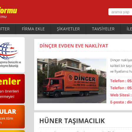
FTER
FİRMA EKLE
ŞİKAYETLER
TAVSİYELER
İL
HÜNER TAŞIMACILIK