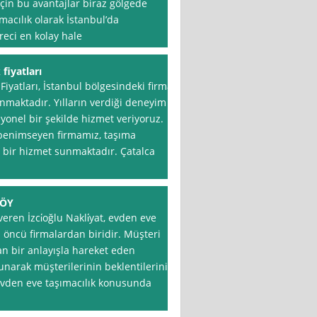
için bu avantajlar biraz gölgede
macılık olarak İstanbul’da
reci en kolay hale
fiyatları
Fiyatları, İstanbul bölgesindeki firma
nmaktadır. Yılların verdiği deneyim
onel bir şekilde hizmet veriyoruz.
 benimseyen firmamız, taşıma
i bir hizmet sunmaktadır. Çatalca
KÖY
en İzci̇oğlu Nakli̇yat, evden eve
 öncü firmalardan biridir. Müşteri
n bir anlayışla hareket eden
sunarak müşterilerinin beklentilerini
, evden eve taşımacılık konusunda