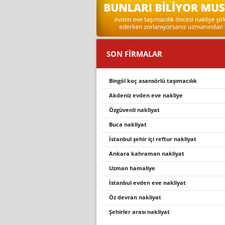
SON FİRMALAR
bingöl koç asansörlü taşımacılık
akdeniz evden eve nakliye
özgüvenli nakliyat
buca nakli̇yat
i̇stanbul şehi̇r i̇çi̇ reftur nakli̇yat
ankara kahraman nakliyat
uzman hamaliye
i̇stanbul evden eve nakliyat
öz devran nakliyat
şehirler arası nakliyat