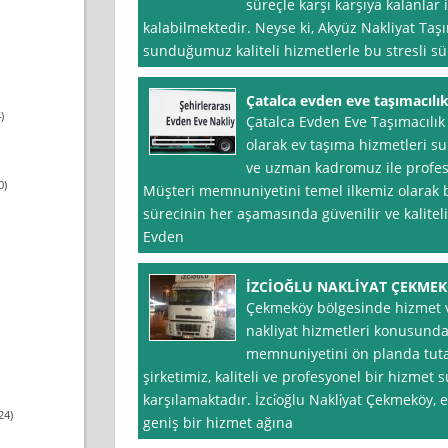
süreçle karşı karşıya kalanlar 
kalabilmektedir. Neyse ki, Akyüz Nakliyat Taşı
sunduğumuz kaliteli hizmetlerle bu stresli sü
Çatalca evden eve taşımacılık 
)
Çatalca Evden Eve Taşımacılık 
olarak ev taşıma hizmetleri su
ve uzman kadromuz ile profesy
0)
Müşteri memnuniyetini temel ilkemiz olarak
sürecinin her aşamasında güvenilir ve kalitel
Evden
İZCİOĞLU NAKLİYAT ÇEKME
Çekmeköy bölgesinde hizmet ver
nakliyat hizmetleri konusunda
memnuniyetini ön planda tuta
şirketimiz, kaliteli ve profesyonel bir hizmet 
karşılamaktadır. İzci̇oğlu Nakli̇yat Çekmeköy
24)
geniş bir hizmet ağına