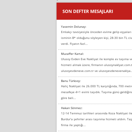
SON DEFTER MESAJLARI
Yasemin Dolunay:
Emlakçı tavsiyesiyle önceden evime gelip eşyaları
isminin B* olduğunu söyleyen kişi, 28-30 bin TL civ
verdi. Fiyatın fazl...
Muzaffer Kartal:
Ulusoy Evden Eve Nakliyat ile komple ev taşıma 
hizmeti almak üzere, firmanın ulusoynaklyat.com.t
ulusoyevdeneve.com.tr ve ulusoyevdenevenaklya..
Banu Türksoy:
Haliç Nakliyat ile 26.000 TL karşılığında, 700 metr
mesafeye 4+1 evimi taşıdık. Taşıma günü geldiği
göre beli...
Hakan Sönmez:
12-14 Temmuz tarihleri arasında Koza Nakliyat il
Burdur’a şehirler arası taşınma hizmeti aldım. T
firma ile yaptığı...