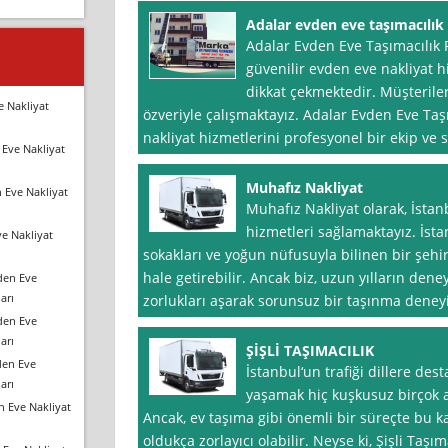
Adalar evden eve taşımacılık f
Adalar Evden Eve Taşımacılık Fi
güvenilir evden eve nakliyat h
dikkat çekmektedir. Müşterile
e Nakliyat
özveriyle çalışmaktayız. Adalar Evden Eve Taşı
nakliyat hizmetlerini profesyonel bir ekip ve s
Eve Nakliyat
Muhafız Nakliyat
 Eve Nakliyat
Muhafız Nakliyat olarak, İsta
hizmetleri sağlamaktayız. İsta
e Nakliyat
sokakları ve yoğun nüfusuyla bilinen bir şehir
hale getirebilir. Ancak biz, uzun yılların d
den Eve
arı
zorlukları aşarak sorunsuz bir taşınma deney
den Eve
arı
ŞİŞLİ TAŞIMACILIK
den Eve
İstanbul‘un trafiği dillere de
arı
yaşamak hiç kuşkusuz birçok a
n Eve Nakliyat
Ancak, ev taşıma gibi önemli bir süreçte bu 
oldukça zorlayıcı olabilir. Neyse ki, Şişli Taşı