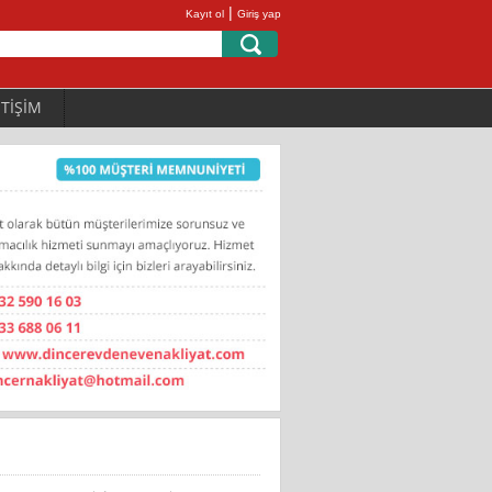
|
Kayıt ol
Giriş yap
ETİŞİM