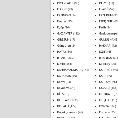
DİYARBAKIR
(95)
DÜZCE
(39)
EDİRNE
(49)
ELAZIĞ
(52)
ERZİNCAN
(14)
ERZURUM
(91
Esenler
(25)
ESKİŞEHİR
(60
Eyüp
(26)
Fatih
(24)
GAZİANTEP
(112)
Gaziosmanpa
GİRESUN
(47)
GÜMÜŞHANE
Güngören
(24)
HAKKARİ
(12)
HATAY
(50)
IĞDIR
(43)
ISPARTA
(82)
İSTANBUL
(3.5
İZMİR
(551)
Kadıköy
(25)
KAHRAMANMARAŞ
(33)
KARABÜK
(40)
KARAMAN
(19)
KARS
(39)
Kartal
(24)
KASTAMONU
Kaynarca
(25)
KAYSERİ
(164)
KİLİS
(13)
KIRIKKALE
(31
KIRKLARELİ
(36)
KIRŞEHİR
(19)
KOCAELİ
(172)
KONYA
(168)
Küçükçekmece
(26)
Kurtköy
(25)