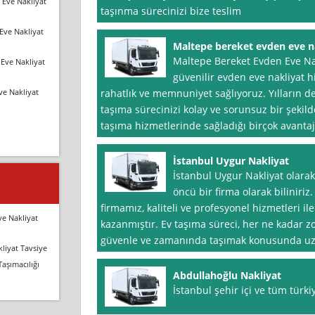
 Eve Nakliyat
taşınma sürecinizi bize teslim
Eve Nakliyat
Maltepe bereket evden eve n
Maltepe Bereket Evden Eve Nakl
Eve Nakliyat
güvenilir evden eve nakliyat 
ve Nakliyat
rahatlık ve memnuniyet sağlıyoruz. Yılların d
taşıma sürecinizi kolay ve sorunsuz bir şekild
taşıma hizmetlerinde sağladığı birçok avantajl
İstanbul Uygur Nakliyat
İstanbul Uygur Nakliyat olarak
öncü bir firma olarak biliniriz
firmamız, kaliteli ve profesyonel hizmetleri i
ve Nakliyat
kazanmıştır. Ev taşıma süreci, her ne kadar zor
güvenle ve zamanında taşımak konusunda u
liyat Tavsiye
Taşımacılığı
Abdullahoğlu Nakliyat
İstanbul şehir içi ve tüm türki