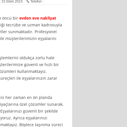
i: 15 Ekim 2015
Telefon:
en öncü bir
evden eve nakliyat
erdiği tecrübe ve uzman kadrosuyla
metler sunmaktadır. Profesyonel
le müşterilerimizin eşyalarını
işlemlerini oldukça zorlu hale
terilerimize güvenli ve hızlı bir
çözümleri kullanmaktayız.
reçleri ile eşyalarınızın zarar
ini her zaman en ön planda
tiyaçlarına özel çözümler sunarak,
Eşyalarınızı güvenli bir şekilde
iyoruz. Ayrıca eşyalarınızı
apmaktayız. Böylece taşınma süreci