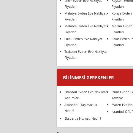
İzmir Evden Eve Nakliyat
Kayseri Evden
Fiyatları
Fiyatları
Malatya Evden Eve Nakliyat
Konya Evden 
Fiyatları
Fiyatları
Malatya Evden Eve Nakliyat
Mersin Evden 
Fiyatları
Fiyatları
Ordu Evden Eve Nakliyat
Sivas Evden E
Fiyatları
Fiyatları
Trabzon Evden Eve Nakliyat
Fiyatları
BILINMESI GEREKENLER
İstanbul Evden Eve Nakliyat
İzmir Evden E
Yorumları
Tavsiye
Asansörlü Taşımacılık
Evden Eve Nak
Nedir?
İstanbul Ofis 
Ekspertiz Hizmeti Nedir?