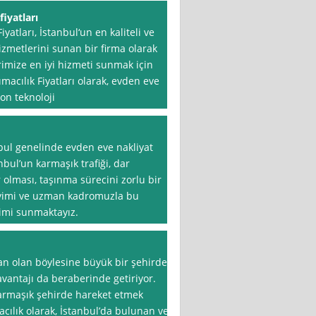
iyatları
yatları, İstanbul‘un en kaliteli ve
izmetlerini sunan bir firma olarak
rimize en iyi hizmeti sunmak için
macılık Fiyatları olarak, evden eve
on teknoloji
nbul genelinde evden eve nakliyat
nbul’un karmaşık trafiği, dar
 olması, taşınma sürecini zorlu bir
eneyimi ve uzman kadromuzla bu
imi sunmaktayız.
stan olan böylesine büyük bir şehirde
vantajı da beraberinde getiriyor.
karmaşık şehirde hareket etmek
macılık olarak, İstanbul’da bulunan ve