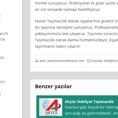
hizmet sunuyoruz. Profesyonel ve güler yüzlü 
en üst seviyede tutmayı hedefliyoruz.
)
Hüner Taşimacilik olarak, eşyalarınızı güvenli bi
)
bir taşınma deneyimi sunuyoruz. Profesyonelliğ
yaklaşımımızla öne çıkıyoruz. Taşınma sürecini
şa
(25)
Taşimacilik olarak daima hizmetinizdeyiz. Eşyala
(18)
taşınmanın tadını çıkarın!
22)
web: www.hunerevdeneve.com
e-posta:
info@hun
(31)
Benzer yazılar
)
Akyüz Nakliyat Taşımacılık
İstanbul gibi büyük bir metro
ayrıcalığı da getirmektedir. A