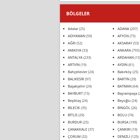
BÖLGELER
Adalar
(25)
ADANA
(207)
ADIYAMAN
(59)
AFYON
(73)
AĞRI
(52)
AKSARAY
(53)
AMASYA
(33)
ANKARA
(793)
ANTALYA
(233)
ARDAHAN
(15
ARTVİN
(19)
AYDIN
(61)
Bahçelievler
(24)
Bakırköy
(25)
BALIKESİR
(97)
BARTIN
(29)
Başakşehir
(24)
BATMAN
(64)
BAYBURT
(15)
Bayrampaşa
(
Beşiktaş
(24)
Beyoğlu
(24)
BİLECİK
(35)
BİNGÖL
(26)
BİTLİS
(29)
BOLU
(74)
BURDUR
(25)
BURSA
(199)
ÇANAKKALE
(37)
ÇANKIRI
(19)
ÇORUM
(32)
DENİZLİ
(125)