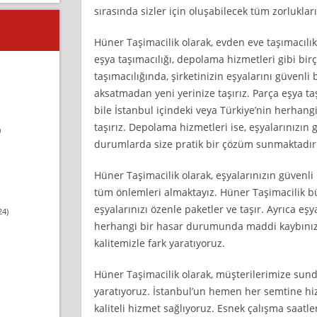
sırasında sizler için oluşabilecek tüm zorluklar
Hüner Taşimacilik olarak, evden eve taşımacılık 
eşya taşımacılığı, depolama hizmetleri gibi bir
taşımacılığında, şirketinizin eşyalarını güvenli b
aksatmadan yeni yerinize taşırız. Parça eşya taş
bile İstanbul içindeki veya Türkiye’nin herhangi
taşırız. Depolama hizmetleri ise, eşyalarınızın 
)
durumlarda size pratik bir çözüm sunmaktadır
Hüner Taşimacilik olarak, eşyalarınızın güvenli 
tüm önlemleri almaktayız. Hüner Taşimacilik b
eşyalarınızı özenle paketler ve taşır. Ayrıca eşya
24)
herhangi bir hasar durumunda maddi kaybınızı k
kalitemizle fark yaratıyoruz.
Hüner Taşimacilik olarak, müşterilerimize sun
yaratıyoruz. İstanbul’un hemen her semtine hiz
kaliteli hizmet sağlıyoruz. Esnek çalışma saat