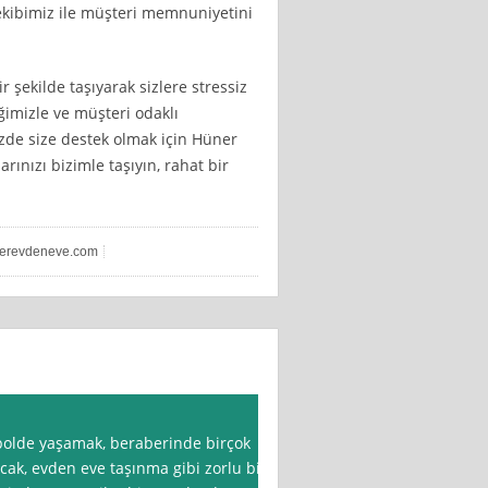
ekibimiz ile müşteri memnuniyetini
r şekilde taşıyarak sizlere stressiz
imizle ve müşteri odaklı
zde size destek olmak için Hüner
rınızı bizimle taşıyın, rahat bir
erevdeneve.com
polde yaşamak, beraberinde birçok
ncak, evden eve taşınma gibi zorlu bir