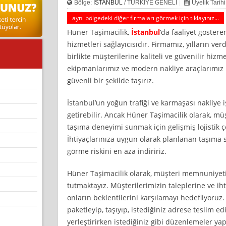
Bölge:
İSTANBUL
/ TÜRKİYE GENELİ
Üyelik Tarih
aynı bölgedeki diğer firmaları görmek için tıklayınız...
Hüner Taşimacilik,
İstanbul
‘da faaliyet göster
hizmetleri sağlayıcısıdır. Firmamız, yılların v
birlikte müşterilerine kaliteli ve güvenilir hiz
ekipmanlarımız ve modern nakliye araçlarımız i
güvenli bir şekilde taşırız.
İstanbul’un yoğun trafiği ve karmaşası nakliye 
getirebilir. Ancak Hüner Taşimacilik olarak, müş
taşıma deneyimi sunmak için gelişmiş lojistik 
İhtiyaçlarınıza uygun olarak planlanan taşıma sü
görme riskini en aza indiririz.
Hüner Taşimacilik olarak, müşteri memnuniyet
tutmaktayız. Müşterilerimizin taleplerine ve ih
onların beklentilerini karşılamayı hedefliyoruz. 
paketleyip, taşıyıp, istediğiniz adrese teslim ed
yerleştirirken istediğiniz gibi düzenlemeler y