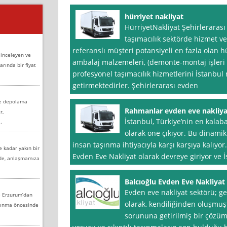
hürriyet nakliyat
HürriyetNakliyat Şehirlerarası 
taşımacılık sektörde hizmet ve
referanslı müşteri potansiyeli en fazla olan hür
 inceleyen ve
ambalaj malzemeleri, (demonte-montaj işleri i
arında bir fiyat
profesyonel taşımacılık hizmetlerini İstanbul n
getirmektedirler. Şehirlerarası evden
ve depolama
Rahmanlar evden eve nakliya
r,
İstanbul, Türkiye’nin en kalaba
.
olarak öne çıkıyor. Bu dinamik
insan taşınma ihtiyacıyla karşı karşıya kalıy
e kadar yakın bir
Evden Eve Nakliyat olarak devreye giriyor ve İs
nde, anlaşmamıza
Balcıoğlu Evden Eve Nakliyat
Evden eve nakliyat sektörü; g
e Erzurum’dan
olarak, kendiliğinden oluşmuşt
aşınma öncesinde
sorununa getirilmiş bir çözüm