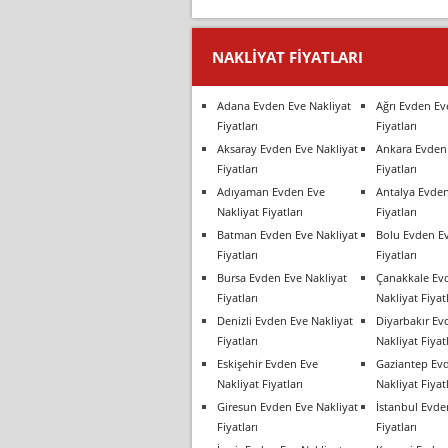
NAKLIYAT FIYATLARI
Adana Evden Eve Nakliyat
Ağrı Evden Ev
Fiyatları
Fiyatları
Aksaray Evden Eve Nakliyat
Ankara Evden 
Fiyatları
Fiyatları
Adıyaman Evden Eve
Antalya Evden
Nakliyat Fiyatları
Fiyatları
Batman Evden Eve Nakliyat
Bolu Evden Ev
Fiyatları
Fiyatları
Bursa Evden Eve Nakliyat
Çanakkale Ev
Fiyatları
Nakliyat Fiyatl
Denizli Evden Eve Nakliyat
Diyarbakır Ev
Fiyatları
Nakliyat Fiyatl
Eskişehir Evden Eve
Gaziantep Ev
Nakliyat Fiyatları
Nakliyat Fiyatl
Giresun Evden Eve Nakliyat
İstanbul Evde
Fiyatları
Fiyatları