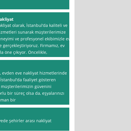
akliyat
iyat olarak, İstanbul‘da kaliteli ve
hizmetleri sunarak müşterilerimize
eneyimi ve profesyonel ekibimizle ev
e gerçekleştiriyoruz. Firmamız, ev
a öne çıkıyor. Öncelikle,
, evden eve nakliyat hizmetlerinde
. İstanbul’da faaliyet gösteren
le müşterilerimizin güvenini
lu bir süreç olsa da, eşyalarınızı
zman bir
yede şehirler arası nakliyat