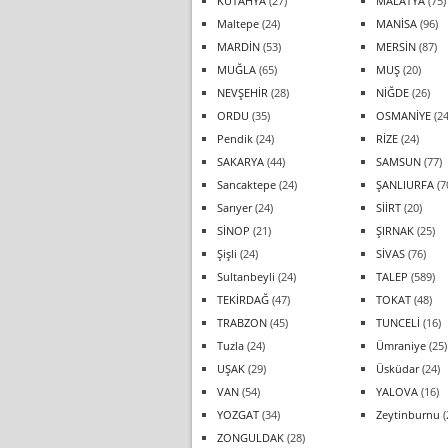
KÜTAHYA
(27)
MALATYA
(75)
Maltepe
(24)
MANİSA
(96)
MARDİN
(53)
MERSİN
(87)
MUĞLA
(65)
MUŞ
(20)
NEVŞEHİR
(28)
NİĞDE
(26)
ORDU
(35)
OSMANİYE
(24
Pendik
(24)
RİZE
(24)
SAKARYA
(44)
SAMSUN
(77)
Sancaktepe
(24)
ŞANLIURFA
(7
Sarıyer
(24)
SİİRT
(20)
SİNOP
(21)
ŞIRNAK
(25)
Şişli
(24)
SİVAS
(76)
Sultanbeyli
(24)
TALEP
(589)
TEKİRDAĞ
(47)
TOKAT
(48)
TRABZON
(45)
TUNCELİ
(16)
Tuzla
(24)
Ümraniye
(25)
UŞAK
(29)
Üsküdar
(24)
VAN
(54)
YALOVA
(16)
YOZGAT
(34)
Zeytinburnu
(
ZONGULDAK
(28)