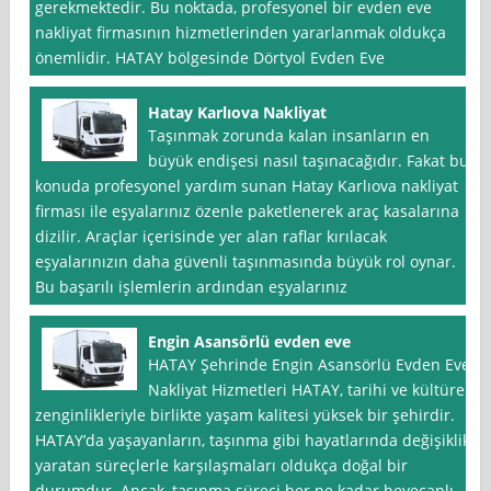
gerekmektedir. Bu noktada, profesyonel bir evden eve
nakliyat firmasının hizmetlerinden yararlanmak oldukça
önemlidir. HATAY bölgesinde Dörtyol Evden Eve
Hatay Karlıova Nakliyat
Taşınmak zorunda kalan insanların en
büyük endişesi nasıl taşınacağıdır. Fakat bu
konuda profesyonel yardım sunan Hatay Karlıova nakliyat
firması ile eşyalarınız özenle paketlenerek araç kasalarına
dizilir. Araçlar içerisinde yer alan raflar kırılacak
eşyalarınızın daha güvenli taşınmasında büyük rol oynar.
Bu başarılı işlemlerin ardından eşyalarınız
Engin Asansörlü evden eve
HATAY Şehrinde Engin Asansörlü Evden Eve
Nakliyat Hizmetleri HATAY, tarihi ve kültürel
zenginlikleriyle birlikte yaşam kalitesi yüksek bir şehirdir.
HATAY’da yaşayanların, taşınma gibi hayatlarında değişiklik
yaratan süreçlerle karşılaşmaları oldukça doğal bir
durumdur. Ancak, taşınma süreci her ne kadar heyecanlı