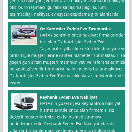
şehir içi nakliyat, şehirler arası nakliyat, asansörlü nakliyat,
ofis ,büro taşımacılığı, fabrika taşımacılığı, kurum
taşımacılığı, nakliyat, ev eşyası depolama gibi alanlarda
Öz Kardeşler Evden Eve Taşımacılık
HATAY şehrinin öncü nakliyat firmalarından
biri olan Öz Kardeşler Evden Eve
Taşımacılık, yıllardır sektördeki deneyimi ve
birikimiyle müşterilerine kaliteli hizmetler sunmaktadır. Her
geçen gün artan müşteri memnuniyeti ve referanslarımızla
bölgede güvenilir bir marka haline gelmiş bulunmaktayız.
Öz Kardeşler Evden Eve Taşımacılık olarak, müşterilerimize
evden
Reyhanlı Evden Eve Nakliyat
HATAY’ın güzel ilçesi Reyhanlı’da nakliyat
hizmetlerinde öncü olan firmamız, siz
değerli müşterilerimize en iyi hizmeti sunmayı
hedeflemektedir. Reyhanlı Evden Eve Nakliyat olarak,
yıllardır birikimlerimizi ve deneyimlerimizi kullanarak