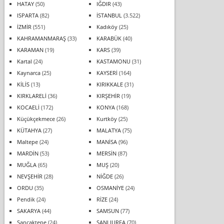
HATAY
(50)
IĞDIR
(43)
ISPARTA
(82)
İSTANBUL
(3.522)
İZMİR
(551)
Kadıköy
(25)
KAHRAMANMARAŞ
(33)
KARABÜK
(40)
KARAMAN
(19)
KARS
(39)
Kartal
(24)
KASTAMONU
(31)
Kaynarca
(25)
KAYSERİ
(164)
KİLİS
(13)
KIRIKKALE
(31)
KIRKLARELİ
(36)
KIRŞEHİR
(19)
KOCAELİ
(172)
KONYA
(168)
Küçükçekmece
(26)
Kurtköy
(25)
KÜTAHYA
(27)
MALATYA
(75)
Maltepe
(24)
MANİSA
(96)
MARDİN
(53)
MERSİN
(87)
MUĞLA
(65)
MUŞ
(20)
NEVŞEHİR
(28)
NİĞDE
(26)
ORDU
(35)
OSMANİYE
(24)
Pendik
(24)
RİZE
(24)
SAKARYA
(44)
SAMSUN
(77)
Sancaktepe
(24)
ŞANLIURFA
(70)