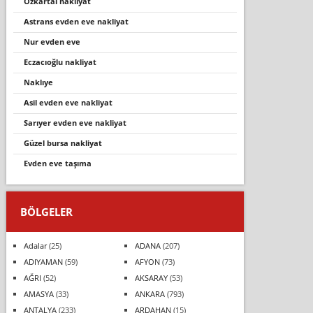
özkartal nakliyat
astrans evden eve nakliyat
nur evden eve
eczacıoğlu nakliyat
naklıye
asil evden eve nakliyat
sarıyer evden eve nakliyat
güzel bursa nakliyat
evden eve taşima
BÖLGELER
Adalar
(25)
ADANA
(207)
ADIYAMAN
(59)
AFYON
(73)
AĞRI
(52)
AKSARAY
(53)
AMASYA
(33)
ANKARA
(793)
ANTALYA
(233)
ARDAHAN
(15)