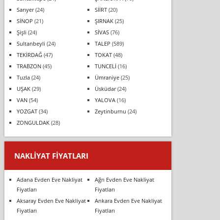
Sarıyer
(24)
SİİRT
(20)
SİNOP
(21)
ŞIRNAK
(25)
Şişli
(24)
SİVAS
(76)
Sultanbeyli
(24)
TALEP
(589)
TEKİRDAĞ
(47)
TOKAT
(48)
TRABZON
(45)
TUNCELİ
(16)
Tuzla
(24)
Ümraniye
(25)
UŞAK
(29)
Üsküdar
(24)
VAN
(54)
YALOVA
(16)
YOZGAT
(34)
Zeytinburnu
(24)
ZONGULDAK
(28)
NAKLIYAT FIYATLARI
Adana Evden Eve Nakliyat
Ağrı Evden Eve Nakliyat
Fiyatları
Fiyatları
Aksaray Evden Eve Nakliyat
Ankara Evden Eve Nakliyat
Fiyatları
Fiyatları