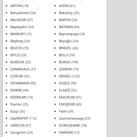
ARTVİN
(19)
AYDIN
(61)
Bahçelievler
(24)
Bakırköy
(25)
BALIKESİR
(97)
BARTIN
(29)
Başakşehir
(24)
BATMAN
(64)
BAYBURT
(15)
Bayrampaşa
(24)
Beşiktaş
(24)
Beyoğlu
(24)
BİLECİK
(35)
BİNGÖL
(26)
BİTLİS
(29)
BOLU
(74)
BURDUR
(25)
BURSA
(199)
ÇANAKKALE
(37)
ÇANKIRI
(19)
ÇORUM
(32)
DENİZLİ
(125)
DİYARBAKIR
(95)
DÜZCE
(39)
EDİRNE
(49)
ELAZIĞ
(52)
ERZİNCAN
(14)
ERZURUM
(91)
Esenler
(25)
ESKİŞEHİR
(60)
Eyüp
(26)
Fatih
(24)
GAZİANTEP
(112)
Gaziosmanpaşa
(25)
GİRESUN
(47)
GÜMÜŞHANE
(18)
Güngören
(24)
HAKKARİ
(12)