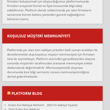
firmaları buluşturmak için oluşturduğumuz platformumuzda
Ahmet:
firmaları arayarak hizmet ve fiyat konusunda bilgi talep
Lüleburgaz güngünes evden eve naklyat eşyalarımı taşımak için
edebilirsiniz. Platform olarak rehberimizde yer alan firmaların
anlaştık sabah eve geldiklerinde de eşyalarımı düzgün şekilde
tamamına hizmet kalitesi yönünden garanti sağladığımızı
sarcaz demelerine r...
bilmenizi isteriz.
mehmet güldü:
Ankara ALİCANLAR NAKLİYAT Tutarsız ve ticari ahlak problemleri
var verdikleri fiyat teklifini arttırdılar. Sonrasında taşıma gününde
KOŞULSUZ MÜŞTERI MEMNUNIYETI
oldukça tutarsı...
Erol:
Platformda yer alan tüm nakliyat şirketleri belli zaman aralıkları ile
Ankara Alicanlar naklyat tel 5465524025. 2600 TL'ye ankaradan
denetlenmekte olup koşulsuz müşteri memnuniyeti için firmaları
Konya ya Alicanlar naklyat la anlaştık bu şahıs evin taşınacağı gün
itina ile seçmekteyiz. Platform üzerinden gerçekleştirilen alaşma
fiyatın mazoto gele...
sonunda müşteriler tarafımızdan aranarak memnuniyet anketi
doldurularak değerlendirilir. Memnuniyetsizlik oluşması
Fatih kokmese:
durumunda bize bilgi vermeniz sonucu memnuniyetsizliğiniz
Diyarbakır dan eşyamı getirtmek için anlaştım sözleşme yaptım.
derhal giderilmektedir.
Son anda fiyat artırdılar.. mecburiyetten tasittim.. bu kişiler ağrılı
Ankara merk...
Ali:
PLATFORM BLOG
İzmir de evim naklyat diye bir firmaya ev taşıttık, çok pişman
olduk. Asansörlü dediler sonra uraya asansör kurulmaz dediler
Evden Eve Nakliyat Rehberi
2024 Yılı Nakliye Fiyatları
fark istediler. ortada asa...
Talas Evden Eve Nakliyat