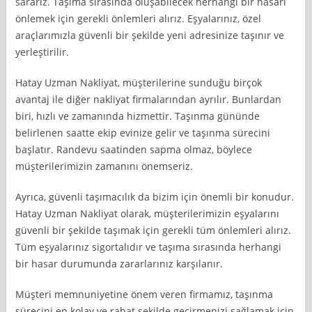
sararız. Taşıma sırasında oluşabilecek herhangi bir hasarı
önlemek için gerekli önlemleri alırız. Eşyalarınız, özel
araçlarımızla güvenli bir şekilde yeni adresinize taşınır ve
yerleştirilir.
Hatay Uzman Nakliyat, müşterilerine sunduğu birçok
avantaj ile diğer nakliyat firmalarından ayrılır. Bunlardan
biri, hızlı ve zamanında hizmettir. Taşınma gününde
belirlenen saatte ekip evinize gelir ve taşınma sürecini
başlatır. Randevu saatinden sapma olmaz, böylece
müşterilerimizin zamanını önemseriz.
Ayrıca, güvenli taşımacılık da bizim için önemli bir konudur.
Hatay Uzman Nakliyat olarak, müşterilerimizin eşyalarını
güvenli bir şekilde taşımak için gerekli tüm önlemleri alırız.
Tüm eşyalarınız sigortalıdır ve taşıma sırasında herhangi
bir hasar durumunda zararlarınız karşılanır.
Müşteri memnuniyetine önem veren firmamız, taşınma
sürecini en kolay ve rahat şekilde geçirmenizi sağlamak için