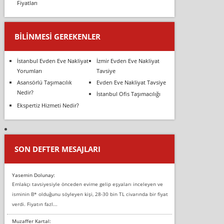
Fiyatları
BILINMESI GEREKENLER
İstanbul Evden Eve Nakliyat
İzmir Evden Eve Nakliyat
Yorumları
Tavsiye
Asansörlü Taşımacılık
Evden Eve Nakliyat Tavsiye
Nedir?
İstanbul Ofis Taşımacılığı
Ekspertiz Hizmeti Nedir?
SON DEFTER MESAJLARI
Yasemin Dolunay:
Emlakçı tavsiyesiyle önceden evime gelip eşyaları inceleyen ve
isminin B* olduğunu söyleyen kişi, 28-30 bin TL civarında bir fiyat
verdi. Fiyatın fazl...
Muzaffer Kartal: