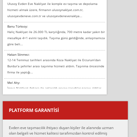
Ulusoy Evden Eve Nakliyat ile komple ev taşıma ve depolama
hizmeti almak üzere, firmanın ulusoynaklyat.com.tr,
ulusoyevdeneve.com.tr ve ulusoyevdenevenaklya...
Banu Türksoy:
Haliç Nakliyat ile 26.000 TL karşılığında, 700 metre kadar yakın bir
mesafeye 4+1 evimi taşıdık. Taşıma günü geldiğinde, anlaşmamıza
göre beli...
Hakan Sönmez:
12-14 Temmuz tarihleri arasında Koza Nakliyat ile Erzurum’dan
Burdur’a şehirler arası taşınma hizmeti aldım. Taşınma öncesinde
firma ile yaptığı...
Mel Alty:
İnova Nakliyat Ankara ile anlaşıldı eşyayı taşıdılar parayı aldılar.
Salon duvarına bir baktım birisi boydan alüminyum renkli bantı
yapıştırm...
PLATFORM GARANTİSİ
Murat:
Merhaba, bu firmayı bir arkadaş tavsiyesi üzerine tercih ettim,
hiçbir sıkıntı yaşanmayacağını ve kendilerinin çok titiz
Evden eve taşımacılık ihtiyacı duyan kişiler ile alanında uzman
çalıştıklarını, müş...
olan belgeli ve hizmet kalitesi tarafımızdan kontrol edilmiş