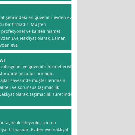
kat şehrindeki en güvenilir evden eve
ü bir firmadır. Müşteri
rofesyonel ve kaliteli hizmet
 Evden Eve Nakliyat olarak, uzman
evden eve
YAT
profesyonel ve güvenilir hizmetleriyle
ktöründe öncü bir firmadır.
jlar sayesinde müşterilerimizin
liteli ve sorunsuz taşımacılık
kli̇yat olarak, taşımacılık sürecinde
i taşımak isteyenler için en
yat firmasıdır. Evden eve nakliyat