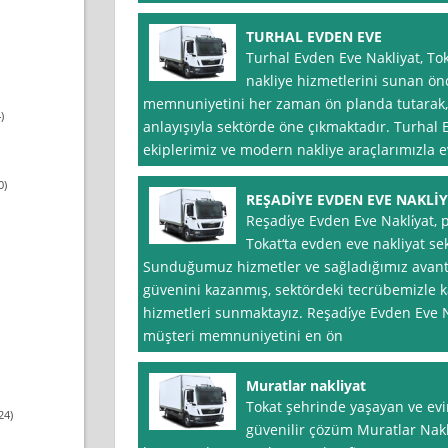
TURHAL EVDEN EVE
Turhal Evden Eve Nakliyat, To
nakliye hizmetlerini sunan önc
memnuniyetini her zaman ön planda tutarak, p
)
anlayışıyla sektörde öne çıkmaktadır. Turhal
ekiplerimiz ve modern nakliye araçlarımızla 
0)
REŞADİYE EVDEN EVE NAKLİ
Reşadi̇ye Evden Eve Nakli̇yat, 
Tokat‘ta evden eve nakliyat se
Sunduğumuz hizmetler ve sağladığımız avanta
güvenini kazanmış, sektördeki tecrübemizle ka
hizmetleri sunmaktayız. Reşadi̇ye Evden Eve Na
müşteri memnuniyetini en ön
Muratlar nakliyat
Tokat şehrinde yaşayan ve evin
24)
güvenilir çözüm Muratlar Nakli