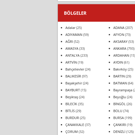
BÖLGELER
Adalar
(25)
ADANA
(207)
ADIYAMAN
(59)
AFYON
(73)
AĞRI
(52)
AKSARAY
(53)
AMASYA
(33)
ANKARA
(793)
ANTALYA
(233)
ARDAHAN
(15
ARTVİN
(19)
AYDIN
(61)
Bahçelievler
(24)
Bakırköy
(25)
BALIKESİR
(97)
BARTIN
(29)
Başakşehir
(24)
BATMAN
(64)
BAYBURT
(15)
Bayrampaşa
(
Beşiktaş
(24)
Beyoğlu
(24)
BİLECİK
(35)
BİNGÖL
(26)
BİTLİS
(29)
BOLU
(74)
BURDUR
(25)
BURSA
(199)
ÇANAKKALE
(37)
ÇANKIRI
(19)
ÇORUM
(32)
DENİZLİ
(125)