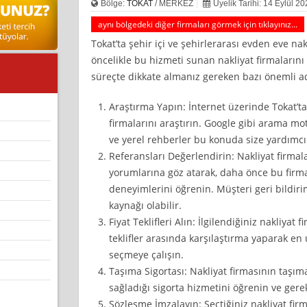
Bölge:
TOKAT
/ MERKEZ
Üyelik Tarihi: 14 Eylül 2
aynı bölgedeki diğer firmaları görmek için tıklayınız...
Tokat’ta şehir içi ve şehirlerarası evden eve nak
öncelikle bu hizmeti sunan nakliyat firmalarını
süreçte dikkate almanız gereken bazı önemli a
Araştırma Yapın: İnternet üzerinde Tokat’t
firmalarını araştırın. Google gibi arama mo
ve yerel rehberler bu konuda size yardımcı 
Referansları Değerlendirin: Nakliyat firmal
yorumlarına göz atarak, daha önce bu firmal
deneyimlerini öğrenin. Müşteri geri bildirim
kaynağı olabilir.
Fiyat Teklifleri Alın: İlgilendiğiniz nakliyat f
teklifler arasında karşılaştırma yaparak en u
seçmeye çalışın.
Taşıma Sigortası: Nakliyat firmasının taşıma
sağladığı sigorta hizmetini öğrenin ve gerek
Sözleşme İmzalayın: Seçtiğiniz nakliyat firm