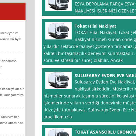
EŞYA DEPOLAMA PARÇA EŞYA 
NAKLİYESİ İŞLERİNİZİ ÖZENLE
Tokat Hilal Nakliyat
TOKAT Hilal Nakliyat, Tokat şe
 inceleyen ve
nakliyat hizmeti sunan önde g
arında bir fiyat
yıllardır sektörde faaliyet gösteren firmamız, 
kaliteli bir taşımacılık deneyimi sunmaktadır.
zorlu ve stresli bir süreç olabilir. Ancak
ve depolama
r,
.
SULUSARAY EVDEN EVE NAK
Sulusaray Evden Eve Nakliyat,
nakliyat şirketidir. Müşterileri
e kadar yakın bir
nde, anlaşmamıza
hizmetler sunarak taşınma sürecini kolaylaştı
işlemlerinde yılların verdiği deneyimle müşt
düzeyde tutmaktayız. Sulusaray Evden Eve Na
araç filomuzla
e Erzurum’dan
aşınma öncesinde
TOKAT ASANSORLU EKONOMİ