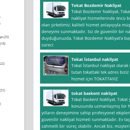
Tokat Bozdemir Nakliyat
Tokat Bozdemir Nakliyat, Toka
)
nakliyat hizmetlerinde öncü bi
)
olan şirketimiz, kaliteli hizmet anlayışıyla müş
deneyimi sunmaktadır. Siz de güvenilir bir na
şa
(25)
duyduğunuzda, Tokat Bozdemir Nakliyat’a başv
(18)
süreci
Tokat İstanbul nakliyat
22)
Tokat İstanbul nakliyat olara
tutan tokattaki tek adres biziz
hizmet için TOKATTAYIZ
(31)
tokat baskent naklıyat
Tokat Baskent Nakliyat, Tokat 
)
konusunda uzmanlaşmış bir hi
yılların deneyimine sahip profesyonel ekipleri 
güvenilir nakliyat hizmeti sunmaktadır. Ev taşı
zahmetli bir süreç olabilir. Ancak biz, müşter