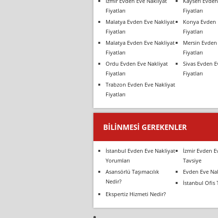
İzmir Evden Eve Nakliyat
Kayseri Evden
Fiyatları
Fiyatları
Malatya Evden Eve Nakliyat
Konya Evden 
Fiyatları
Fiyatları
Malatya Evden Eve Nakliyat
Mersin Evden 
Fiyatları
Fiyatları
Ordu Evden Eve Nakliyat
Sivas Evden E
Fiyatları
Fiyatları
Trabzon Evden Eve Nakliyat
Fiyatları
BILINMESI GEREKENLER
İstanbul Evden Eve Nakliyat
İzmir Evden E
Yorumları
Tavsiye
Asansörlü Taşımacılık
Evden Eve Nak
Nedir?
İstanbul Ofis 
Ekspertiz Hizmeti Nedir?