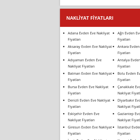
NAKLIYAT FIYATLARI
Adana Evden Eve Nakliyat
Ağrı Evden Ev
Fiyatları
Fiyatları
Aksaray Evden Eve Nakliyat
Ankara Evden 
Fiyatları
Fiyatları
Adıyaman Evden Eve
Antalya Evden
Nakliyat Fiyatları
Fiyatları
Batman Evden Eve Nakliyat
Bolu Evden Ev
Fiyatları
Fiyatları
Bursa Evden Eve Nakliyat
Çanakkale Ev
Fiyatları
Nakliyat Fiyatl
Denizli Evden Eve Nakliyat
Diyarbakır Ev
Fiyatları
Nakliyat Fiyatl
Eskişehir Evden Eve
Gaziantep Ev
Nakliyat Fiyatları
Nakliyat Fiyatl
Giresun Evden Eve Nakliyat
İstanbul Evde
Fiyatları
Fiyatları