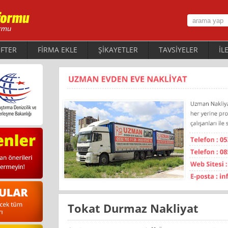
FTER
FİRMA EKLE
ŞİKAYETLER
TAVSİYELER
İL
Tokat Durmaz Nakliyat