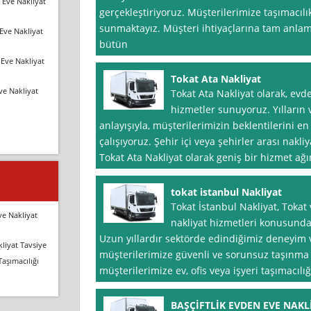
 Eve Nakliyat
gerçekleştiriyoruz. Müşterilerimize taşımacıl
sunmaktayız. Müşteri ihtiyaçlarına tam anlamı
Eve Nakliyat
bütün
Eve Nakliyat
Tokat Ata Nakliyat
ve Nakliyat
Tokat Ata Nakliyat olarak, evd
hizmetler sunuyoruz. Yılların v
anlayışıyla, müşterilerimizin beklentilerini e
çalışıyoruz. Şehir içi veya şehirler arası nakliy
Tokat Ata Nakliyat olarak geniş bir hizmet ağı
tokat istanbul Nakliyat
Tokat İstanbul Nakliyat, Tokat
ve Nakliyat
nakliyat hizmetleri konusunda
Uzun yıllardır sektörde edindiğimiz deneyim v
liyat Tavsiye
müşterilerimize güvenli ve sorunsuz taşınma
Taşımacılığı
müşterilerimize ev, ofis veya işyeri taşımacılığı
BAŞÇİFTLİK EVDEN EVE NAKL