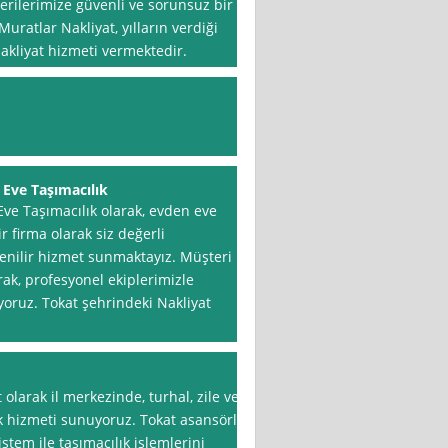
ilerimize güvenli ve sorunsuz bir
ratlar Nakliyat, yılların verdiği
akliyat hizmeti vermektedir.
Eve Taşımacılık
ve Taşımacılık olarak, evden eve
r firma olarak siz değerli
venilir hizmet sunmaktayız. Müşteri
k, profesyonel ekiplerimizle
yoruz. Tokat şehrindeki Nakliyat
olarak il merkezinde, turhal, zile ve
ık hizmeti sunuyoruz. Tokat asansörlü
tem ile taşımacılık işlemlerini