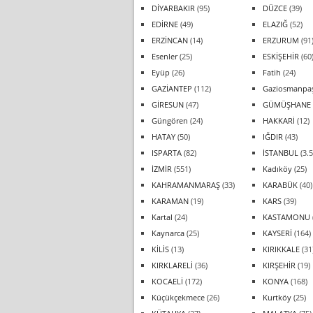
DİYARBAKIR
(95)
DÜZCE
(39)
EDİRNE
(49)
ELAZIĞ
(52)
ERZİNCAN
(14)
ERZURUM
(91
Esenler
(25)
ESKİŞEHİR
(60
Eyüp
(26)
Fatih
(24)
GAZİANTEP
(112)
Gaziosmanpa
GİRESUN
(47)
GÜMÜŞHANE
Güngören
(24)
HAKKARİ
(12)
HATAY
(50)
IĞDIR
(43)
ISPARTA
(82)
İSTANBUL
(3.5
İZMİR
(551)
Kadıköy
(25)
KAHRAMANMARAŞ
(33)
KARABÜK
(40)
KARAMAN
(19)
KARS
(39)
Kartal
(24)
KASTAMONU
Kaynarca
(25)
KAYSERİ
(164)
KİLİS
(13)
KIRIKKALE
(31
KIRKLARELİ
(36)
KIRŞEHİR
(19)
KOCAELİ
(172)
KONYA
(168)
Küçükçekmece
(26)
Kurtköy
(25)