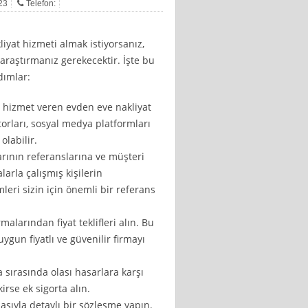
023
Telefon:
liyat hizmeti almak istiyorsanız,
 araştırmanız gerekecektir. İşte bu
dımlar:
a hizmet veren evden eve nakliyat
torları, sosyal medya platformları
olabilir.
arının referanslarına ve müşteri
arla çalışmış kişilerin
leri sizin için önemli bir referans
irmalarından fiyat teklifleri alın. Bu
ygun fiyatlı ve güvenilir firmayı
 sırasında olası hasarlara karşı
irse ek sigorta alın.
asıyla detaylı bir sözleşme yapın.