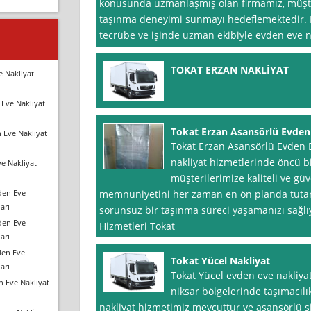
konusunda uzmanlaşmış olan firmamız, müşter
taşınma deneyimi sunmayı hedeflemektedir. Mu
tecrübe ve işinde uzman ekibiyle evden eve n
TOKAT ERZAN NAKLİYAT
e Nakliyat
Eve Nakliyat
Tokat Erzan Asansörlü Evden 
 Eve Nakliyat
Tokat Erzan Asansörlü Evden E
nakliyat hizmetlerinde öncü bi
e Nakliyat
müşterilerimize kaliteli ve gü
den Eve
memnuniyetini her zaman en ön planda tutara
arı
sorunsuz bir taşınma süreci yaşamanızı sağlı
den Eve
Hizmetleri Tokat
arı
den Eve
Tokat Yücel Nakliyat
arı
Tokat Yücel evden eve nakliyat 
n Eve Nakliyat
niksar bölgelerinde taşımacıl
nakliyat hizmetimiz mevcuttur ve asansörlü sis