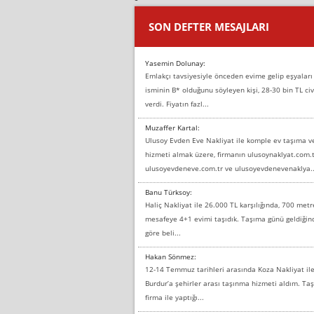
SON DEFTER MESAJLARI
Yasemin Dolunay:
Emlakçı tavsiyesiyle önceden evime gelip eşyaları
isminin B* olduğunu söyleyen kişi, 28-30 bin TL civ
verdi. Fiyatın fazl...
Muzaffer Kartal:
Ulusoy Evden Eve Nakliyat ile komple ev taşıma 
hizmeti almak üzere, firmanın ulusoynaklyat.com.t
ulusoyevdeneve.com.tr ve ulusoyevdenevenaklya..
Banu Türksoy:
Haliç Nakliyat ile 26.000 TL karşılığında, 700 metr
mesafeye 4+1 evimi taşıdık. Taşıma günü geldiği
göre beli...
Hakan Sönmez:
12-14 Temmuz tarihleri arasında Koza Nakliyat il
Burdur’a şehirler arası taşınma hizmeti aldım. T
firma ile yaptığı...