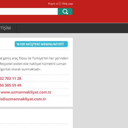
|
Kayıt ol
Giriş yap
ETİŞİM