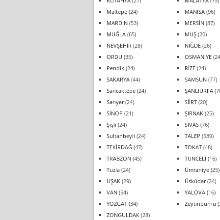
KÜTAHYA
(27)
MALATYA
(75)
Maltepe
(24)
MANİSA
(96)
MARDİN
(53)
MERSİN
(87)
MUĞLA
(65)
MUŞ
(20)
NEVŞEHİR
(28)
NİĞDE
(26)
ORDU
(35)
OSMANİYE
(24
Pendik
(24)
RİZE
(24)
SAKARYA
(44)
SAMSUN
(77)
Sancaktepe
(24)
ŞANLIURFA
(7
Sarıyer
(24)
SİİRT
(20)
SİNOP
(21)
ŞIRNAK
(25)
Şişli
(24)
SİVAS
(76)
Sultanbeyli
(24)
TALEP
(589)
TEKİRDAĞ
(47)
TOKAT
(48)
TRABZON
(45)
TUNCELİ
(16)
Tuzla
(24)
Ümraniye
(25)
UŞAK
(29)
Üsküdar
(24)
VAN
(54)
YALOVA
(16)
YOZGAT
(34)
Zeytinburnu
(
ZONGULDAK
(28)