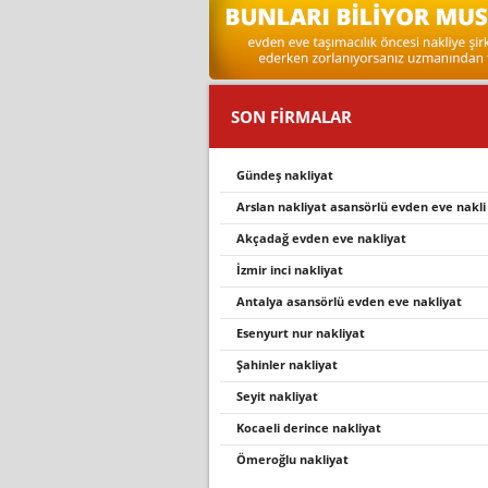
SON FİRMALAR
gündeş nakliyat
arslan nakli̇yat asansörlü evden eve nakli̇
akçadağ evden eve nakli̇yat
i̇zmir i̇nci nakliyat
antalya asansörlü evden eve nakliyat
esenyurt nur nakliyat
şahi̇nler nakli̇yat
seyi̇t nakli̇yat
kocaeli derince nakliyat
ömeroğlu nakli̇yat