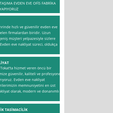
TAŞIMA EVDEN EVE OFİS FABRİKA
 YAPIYORUZ
hrinde hızlı ve güvenilir evden eve
elen firmalardan biridir. Uzun
geniş müşteri yelpazesiyle sizlere
 Evden eve nakliyat süreci, oldukça
LİYAT
 Tokat‘ta hizmet veren öncü bir
mize güvenilir, kaliteli ve profesyonel
rıyoruz. Evden eve nakliyat
erilerimizin memnuniyetini en üst
kliyat olarak, modern ve donanımlı
K TASİMACİLİK