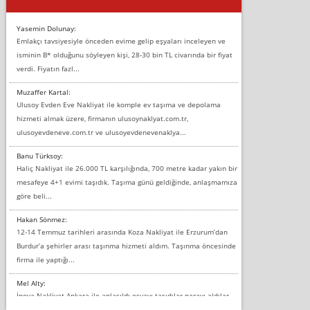
Yasemin Dolunay:
Emlakçı tavsiyesiyle önceden evime gelip eşyaları inceleyen ve
isminin B* olduğunu söyleyen kişi, 28-30 bin TL civarında bir fiyat
verdi. Fiyatın fazl...
Muzaffer Kartal:
Ulusoy Evden Eve Nakliyat ile komple ev taşıma ve depolama
hizmeti almak üzere, firmanın ulusoynaklyat.com.tr,
ulusoyevdeneve.com.tr ve ulusoyevdenevenaklya...
Banu Türksoy:
Haliç Nakliyat ile 26.000 TL karşılığında, 700 metre kadar yakın bir
mesafeye 4+1 evimi taşıdık. Taşıma günü geldiğinde, anlaşmamıza
göre beli...
Hakan Sönmez:
12-14 Temmuz tarihleri arasında Koza Nakliyat ile Erzurum’dan
Burdur’a şehirler arası taşınma hizmeti aldım. Taşınma öncesinde
firma ile yaptığı...
Mel Alty:
İnova Nakliyat Ankara ile anlaşıldı eşyayı taşıdılar parayı aldılar.
Salon duvarına bir baktım birisi boydan alüminyum renkli bantı