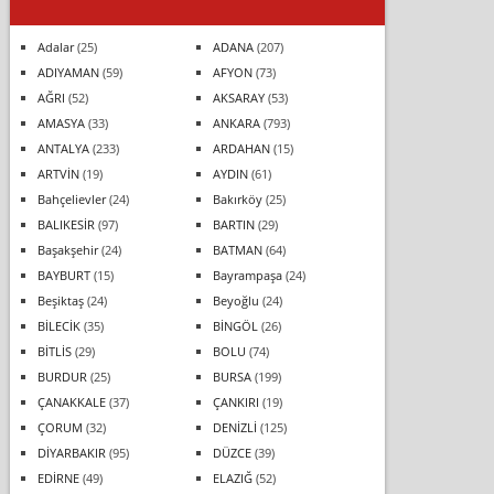
Adalar
(25)
ADANA
(207)
ADIYAMAN
(59)
AFYON
(73)
AĞRI
(52)
AKSARAY
(53)
AMASYA
(33)
ANKARA
(793)
ANTALYA
(233)
ARDAHAN
(15)
ARTVİN
(19)
AYDIN
(61)
Bahçelievler
(24)
Bakırköy
(25)
BALIKESİR
(97)
BARTIN
(29)
Başakşehir
(24)
BATMAN
(64)
BAYBURT
(15)
Bayrampaşa
(24)
Beşiktaş
(24)
Beyoğlu
(24)
BİLECİK
(35)
BİNGÖL
(26)
BİTLİS
(29)
BOLU
(74)
BURDUR
(25)
BURSA
(199)
ÇANAKKALE
(37)
ÇANKIRI
(19)
ÇORUM
(32)
DENİZLİ
(125)
DİYARBAKIR
(95)
DÜZCE
(39)
EDİRNE
(49)
ELAZIĞ
(52)