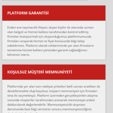
yapıştırm...
PLATFORM GARANTİSİ
Murat:
Merhaba, bu firmayı bir arkadaş tavsiyesi üzerine tercih ettim,
hiçbir sıkıntı yaşanmayacağını ve kendilerinin çok titiz
Evden eve taşımacılık ihtiyacı duyan kişiler ile alanında uzman
çalıştıklarını, müş...
olan belgeli ve hizmet kalitesi tarafımızdan kontrol edilmiş
firmaları buluşturmak için oluşturduğumuz platformumuzda
Ahmet:
firmaları arayarak hizmet ve fiyat konusunda bilgi talep
Lüleburgaz güngünes evden eve naklyat eşyalarımı taşımak için
edebilirsiniz. Platform olarak rehberimizde yer alan firmaların
anlaştık sabah eve geldiklerinde de eşyalarımı düzgün şekilde
tamamına hizmet kalitesi yönünden garanti sağladığımızı
sarcaz demelerine r...
bilmenizi isteriz.
mehmet güldü:
Ankara ALİCANLAR NAKLİYAT Tutarsız ve ticari ahlak problemleri
var verdikleri fiyat teklifini arttırdılar. Sonrasında taşıma gününde
KOŞULSUZ MÜŞTERI MEMNUNIYETI
oldukça tutarsı...
Erol:
Platformda yer alan tüm nakliyat şirketleri belli zaman aralıkları ile
Ankara Alicanlar naklyat tel 5465524025. 2600 TL'ye ankaradan
denetlenmekte olup koşulsuz müşteri memnuniyeti için firmaları
Konya ya Alicanlar naklyat la anlaştık bu şahıs evin taşınacağı gün
itina ile seçmekteyiz. Platform üzerinden gerçekleştirilen alaşma
fiyatın mazoto gele...
sonunda müşteriler tarafımızdan aranarak memnuniyet anketi
doldurularak değerlendirilir. Memnuniyetsizlik oluşması
Fatih kokmese:
durumunda bize bilgi vermeniz sonucu memnuniyetsizliğiniz
Diyarbakır dan eşyamı getirtmek için anlaştım sözleşme yaptım.