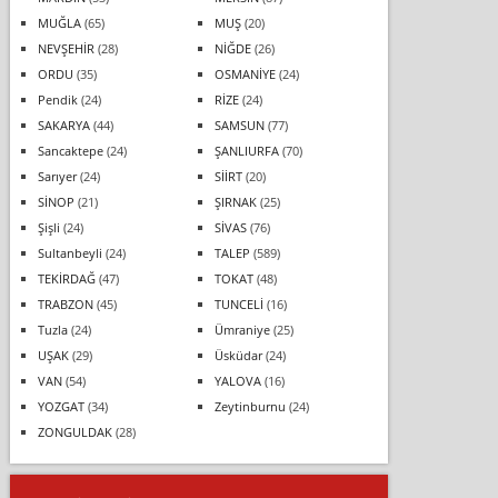
MUĞLA
(65)
MUŞ
(20)
NEVŞEHİR
(28)
NİĞDE
(26)
ORDU
(35)
OSMANİYE
(24)
Pendik
(24)
RİZE
(24)
SAKARYA
(44)
SAMSUN
(77)
Sancaktepe
(24)
ŞANLIURFA
(70)
Sarıyer
(24)
SİİRT
(20)
SİNOP
(21)
ŞIRNAK
(25)
Şişli
(24)
SİVAS
(76)
Sultanbeyli
(24)
TALEP
(589)
TEKİRDAĞ
(47)
TOKAT
(48)
TRABZON
(45)
TUNCELİ
(16)
Tuzla
(24)
Ümraniye
(25)
UŞAK
(29)
Üsküdar
(24)
VAN
(54)
YALOVA
(16)
YOZGAT
(34)
Zeytinburnu
(24)
ZONGULDAK
(28)