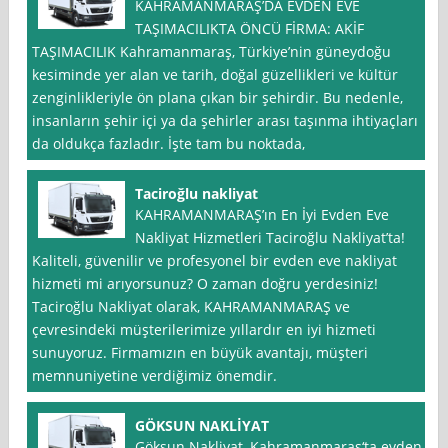
KAHRAMANMARAŞ’DA EVDEN EVE
TAŞIMACILIKTA ÖNCÜ FİRMA: AKİF
TAŞIMACILIK Kahramanmaraş, Türkiye’nin güneydoğu
kesiminde yer alan ve tarih, doğal güzellikleri ve kültür
zenginlikleriyle ön plana çıkan bir şehirdir. Bu nedenle,
insanların şehir içi ya da şehirler arası taşınma ihtiyaçları
da oldukça fazladır. İşte tam bu noktada,
Taciroğlu nakliyat
KAHRAMANMARAŞ’ın En İyi Evden Eve
Nakliyat Hizmetleri Taciroğlu Nakliyat’ta!
Kaliteli, güvenilir ve profesyonel bir evden eve nakliyat
hizmeti mi arıyorsunuz? O zaman doğru yerdesiniz!
Taciroğlu Nakliyat olarak, KAHRAMANMARAŞ ve
çevresindeki müşterilerimize yıllardır en iyi hizmeti
sunuyoruz. Firmamızın en büyük avantajı, müşteri
memnuniyetine verdiğimiz önemdir.
GÖKSUN NAKLİYAT
Göksun Nakliyat, Kahramanmaraş‘ta evden