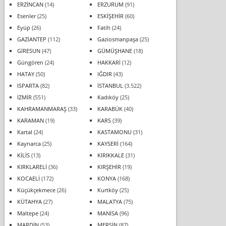
ERZİNCAN
(14)
ERZURUM
(91)
Esenler
(25)
ESKİŞEHİR
(60)
Eyüp
(26)
Fatih
(24)
GAZİANTEP
(112)
Gaziosmanpaşa
(25)
GİRESUN
(47)
GÜMÜŞHANE
(18)
Güngören
(24)
HAKKARİ
(12)
HATAY
(50)
IĞDIR
(43)
ISPARTA
(82)
İSTANBUL
(3.522)
İZMİR
(551)
Kadıköy
(25)
KAHRAMANMARAŞ
(33)
KARABÜK
(40)
KARAMAN
(19)
KARS
(39)
Kartal
(24)
KASTAMONU
(31)
Kaynarca
(25)
KAYSERİ
(164)
KİLİS
(13)
KIRIKKALE
(31)
KIRKLARELİ
(36)
KIRŞEHİR
(19)
KOCAELİ
(172)
KONYA
(168)
Küçükçekmece
(26)
Kurtköy
(25)
KÜTAHYA
(27)
MALATYA
(75)
Maltepe
(24)
MANİSA
(96)
MARDİN
(53)
MERSİN
(87)