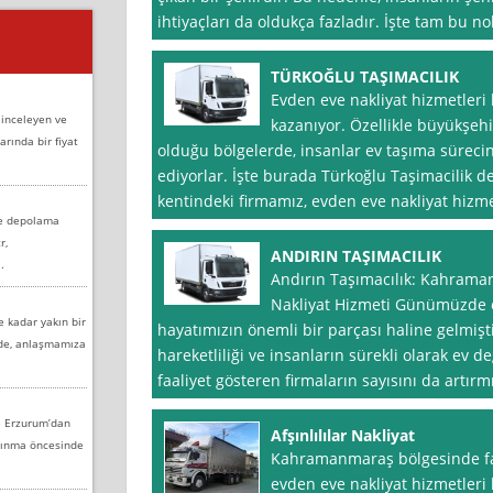
ihtiyaçları da oldukça fazladır. İşte tam bu no
TÜRKOĞLU TAŞIMACILIK
Evden eve nakliyat hizmetler
 inceleyen ve
kazanıyor. Özellikle büyükşeh
arında bir fiyat
olduğu bölgelerde, insanlar ev taşıma süreci
ediyorlar. İşte burada Türkoğlu Taşimacilik
kentindeki firmamız, evden eve nakliyat hizm
ve depolama
r,
ANDIRIN TAŞIMACILIK
.
Andırın Taşımacılık: Kahrama
Nakliyat Hizmeti Günümüzde e
e kadar yakın bir
hayatımızın önemli bir parçası haline gelmişt
nde, anlaşmamıza
hareketliliği ve insanların sürekli olarak ev d
faaliyet gösteren firmaların sayısını da artır
e Erzurum’dan
Afşınlılılar Nakliyat
aşınma öncesinde
Kahramanmaraş bölgesinde faal
evden eve nakliyat hizmetleri