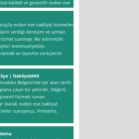
e kaliteli ve güvenilir evden eve
aş‘ta evden eve nakliyat hizmetleri
ılların verdiği deneyim ve uzman
 hizmet sunmayı ilke edinmiştir.
üşteri memnuniyetidir.
rşılamak ve taşınma süreçlerini
liye | NakliyeMAR
dolu Bölgesi’nde yer alan tarihi
 plana çıkan bir şehirdir. Değerli
 güvenli hizmeti sunan
 olarak, evden eve nakliyat
zümler sunuyoruz. Firmamız,
alama