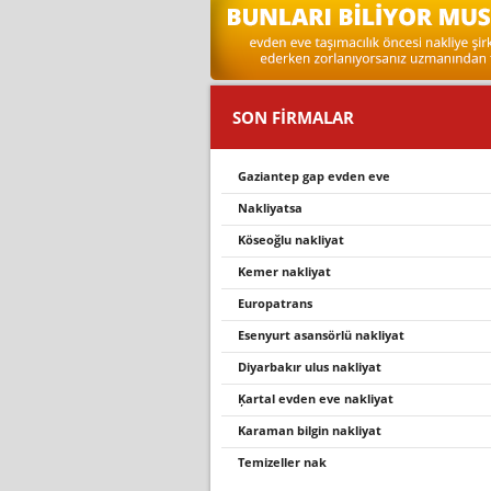
SON FİRMALAR
gaziantep gap evden eve
nakli̇yatsa
köseoğlu nakliyat
kemer nakliyat
europatrans
esenyurt asansörlü nakliyat
diyarbakır ulus nakliyat
ķartal evden eve nakli̇yat
karaman bilgin nakliyat
temizeller nak