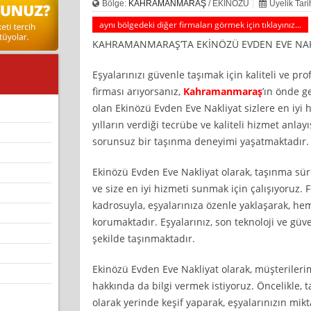
Bölge:
KAHRAMANMARAŞ
/ EKİNÖZÜ
Üyelik Tari
aynı bölgedeki diğer firmaları görmek için tıklayınız...
KAHRAMANMARAŞ’TA EKİNÖZÜ EVDEN EVE NA
Eşyalarınızı güvenle taşımak için kaliteli ve pr
firması arıyorsanız,
Kahramanmaraş
’ın önde g
olan Ekinözü Evden Eve Nakliyat sizlere en iyi
yılların verdiği tecrübe ve kaliteli hizmet anlayı
sorunsuz bir taşınma deneyimi yaşatmaktadır.
Ekinözü Evden Eve Nakliyat olarak, taşınma süre
ve size en iyi hizmeti sunmak için çalışıyoruz.
kadrosuyla, eşyalarınıza özenle yaklaşarak, h
korumaktadır. Eşyalarınız, son teknoloji ve güve
şekilde taşınmaktadır.
Ekinözü Evden Eve Nakliyat olarak, müşteriler
hakkında da bilgi vermek istiyoruz. Öncelikle, t
olarak yerinde keşif yaparak, eşyalarınızın mikt