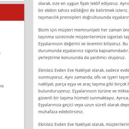
olarak, size en uygun fiyatı teklif ediyoruz. Ay
bir ekibin tahsis edildiğini de belirtmek isteriz
taşımacılık prensipleri doğrultusunda eşyaların
Bizim için müşteri memnuniyeti her zaman önce
taşınma sürecinde müşterilerimize sigortalı t
Eşyalarınızın değerini ve önemini biliyoruz. Bu
durumunda eşyalarınız sigorta kapsamındadır. 
)
yerleştirme konusunda da yardımcı oluyoruz.
Ekinözü Evden Eve Nakliyat olarak, sadece evde
sunmuyoruz. Aynı zamanda, ofis ve işyeri taşımac
nakliyat, parça eşya ve araç taşıma gibi birço
24)
bulunduruyoruz. Eşyalarınızın türüne ve miktar
güvenli bir taşıma hizmeti sunmaktayız. Ayrıca
Eşyalarınıza geçici veya uzun süreli olarak de
muhafaza edebilirsiniz.
Ekinözü Evden Eve Nakliyat olarak, müşterileri