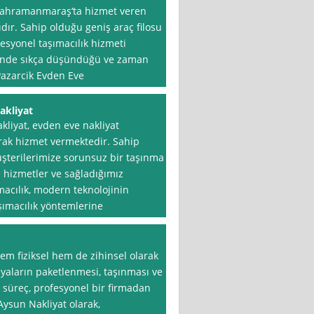
 Kahramanmaraş‘ta hizmet veren
ıdır. Sahip olduğu geniş araç filosu
fesyonel taşımacılık hizmeti
rinde sıkça düşündüğü ve zaman
Pazarcik Evden Eve
akliyat
iyat, evden eve nakliyat
rak hizmet vermektedir. Sahip
terilerimize sorunsuz bir taşınma
hizmetler ve sağladığımız
ımacılık, modern teknolojinin
aşımacılık yöntemlerine
hem fiziksel hem de zihinsel olarak
şyaların paketlenmesi, taşınması ve
bu süreç, profesyonel bir firmadan
Aysun Nakliyat olarak,