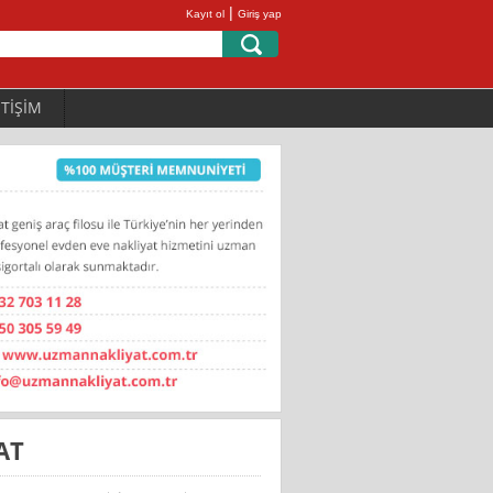
|
Kayıt ol
Giriş yap
ETİŞİM
AT