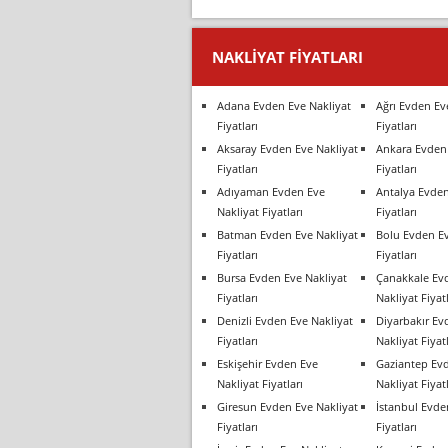
NAKLIYAT FIYATLARI
Adana Evden Eve Nakliyat
Ağrı Evden Ev
Fiyatları
Fiyatları
Aksaray Evden Eve Nakliyat
Ankara Evden 
Fiyatları
Fiyatları
Adıyaman Evden Eve
Antalya Evden
Nakliyat Fiyatları
Fiyatları
Batman Evden Eve Nakliyat
Bolu Evden Ev
Fiyatları
Fiyatları
Bursa Evden Eve Nakliyat
Çanakkale Ev
Fiyatları
Nakliyat Fiyatl
Denizli Evden Eve Nakliyat
Diyarbakır Ev
Fiyatları
Nakliyat Fiyatl
Eskişehir Evden Eve
Gaziantep Ev
Nakliyat Fiyatları
Nakliyat Fiyatl
Giresun Evden Eve Nakliyat
İstanbul Evde
Fiyatları
Fiyatları