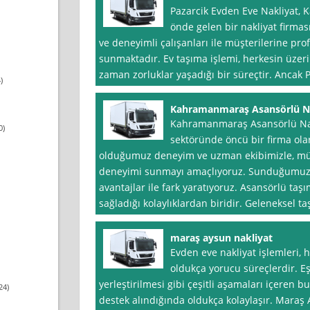
Pazarcik Evden Eve Nakliyat,
önde gelen bir nakliyat firmas
ve deneyimli çalışanları ile müşterilerine pro
sunmaktadır. Ev taşıma işlemi, herkesin üze
zaman zorluklar yaşadığı bir süreçtir. Ancak 
)
Kahramanmaraş Asansörlü N
Kahramanmaraş Asansörlü Nakl
0)
sektöründe öncü bir firma ola
olduğumuz deneyim ve uzman ekibimizle, müş
deneyimi sunmayı amaçlıyoruz. Sunduğumuz 
avantajlar ile fark yaratıyoruz. Asansörlü taş
sağladığı kolaylıklardan biridir. Geleneksel t
maraş aysun nakliyat
Evden eve nakliyat işlemleri, 
oldukça yorucu süreçlerdir. E
yerleştirilmesi gibi çeşitli aşamaları içeren 
24)
destek alındığında oldukça kolaylaşır. Maraş 