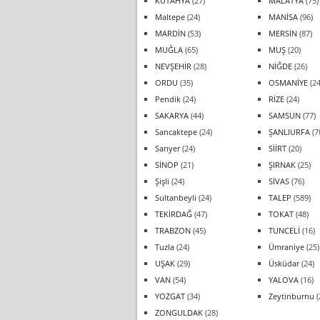
KÜTAHYA
(27)
MALATYA
(75)
Maltepe
(24)
MANİSA
(96)
MARDİN
(53)
MERSİN
(87)
MUĞLA
(65)
MUŞ
(20)
NEVŞEHİR
(28)
NİĞDE
(26)
ORDU
(35)
OSMANİYE
(24
Pendik
(24)
RİZE
(24)
SAKARYA
(44)
SAMSUN
(77)
Sancaktepe
(24)
ŞANLIURFA
(7
Sarıyer
(24)
SİİRT
(20)
SİNOP
(21)
ŞIRNAK
(25)
Şişli
(24)
SİVAS
(76)
Sultanbeyli
(24)
TALEP
(589)
TEKİRDAĞ
(47)
TOKAT
(48)
TRABZON
(45)
TUNCELİ
(16)
Tuzla
(24)
Ümraniye
(25)
UŞAK
(29)
Üsküdar
(24)
VAN
(54)
YALOVA
(16)
YOZGAT
(34)
Zeytinburnu
(
ZONGULDAK
(28)