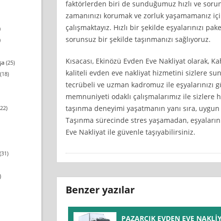
faktörlerden biri de sunduğumuz hızlı ve soruns
zamanınızı korumak ve zorluk yaşamamanız içi
çalışmaktayız. Hızlı bir şekilde eşyalarınızı pak
)
sorunsuz bir şekilde taşınmanızı sağlıyoruz.
)
Kısacası, Ekinözü Evden Eve Nakliyat olarak, 
şa
(25)
kaliteli evden eve nakliyat hizmetini sizlere su
(18)
tecrübeli ve uzman kadromuz ile eşyalarınızı g
memnuniyeti odaklı çalışmalarımız ile sizlere hı
taşınma deneyimi yaşatmanın yanı sıra, uygun 
22)
Taşınma sürecinde stres yaşamadan, eşyaların
Eve Nakliyat ile güvenle taşıyabilirsiniz.
(31)
)
Benzer yazılar
PAZARCIK EVDEN EVE NAKLİ