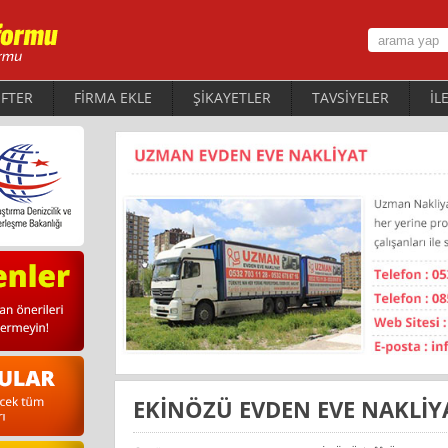
FTER
FİRMA EKLE
ŞİKAYETLER
TAVSİYELER
İL
EKİNÖZÜ EVDEN EVE NAKLİY