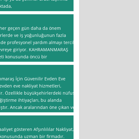
ktada,
i her geçen gün daha da önem
irlerde ve iş yoğunluğunun fazla
nde profesyonel yardım almayı tercih
 devreye giriyor. KAHRAMANMARAŞ
eti konusunda öncü bir
nmaraş İçin Güvenilir Evden Eve
vden eve nakliyat hizmetleri,
ir. Özellikle büyükşehirlerdeki nüfus
eğiştirme ihtiyaçları, bu alanda
mıştır. Ancak aralarından öne çıkan ve
iyet gösteren Afşınlılılar Nakliyat,
 konusunda uzman bir firmadır.