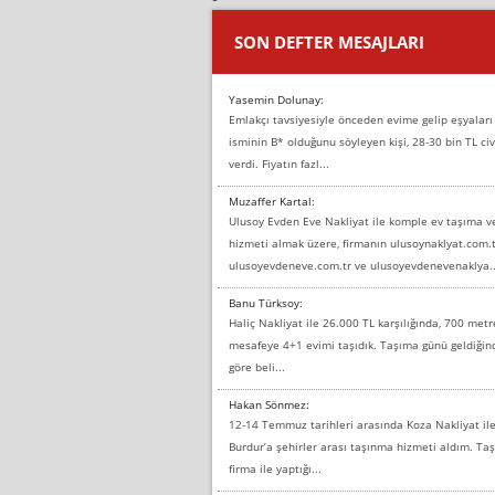
SON DEFTER MESAJLARI
Yasemin Dolunay:
Emlakçı tavsiyesiyle önceden evime gelip eşyaları
isminin B* olduğunu söyleyen kişi, 28-30 bin TL civ
verdi. Fiyatın fazl...
Muzaffer Kartal:
Ulusoy Evden Eve Nakliyat ile komple ev taşıma 
hizmeti almak üzere, firmanın ulusoynaklyat.com.t
ulusoyevdeneve.com.tr ve ulusoyevdenevenaklya..
Banu Türksoy:
Haliç Nakliyat ile 26.000 TL karşılığında, 700 metr
mesafeye 4+1 evimi taşıdık. Taşıma günü geldiği
göre beli...
Hakan Sönmez:
12-14 Temmuz tarihleri arasında Koza Nakliyat il
Burdur’a şehirler arası taşınma hizmeti aldım. T
firma ile yaptığı...