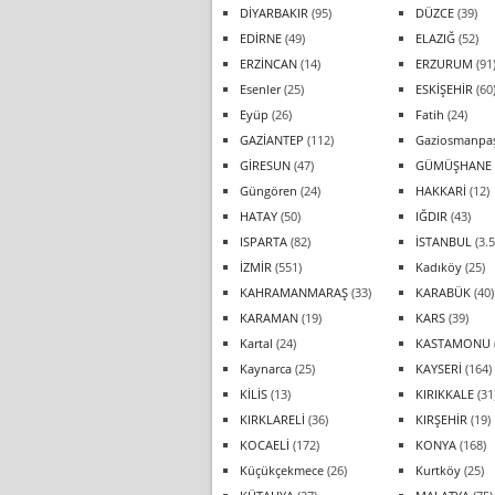
DİYARBAKIR
(95)
DÜZCE
(39)
EDİRNE
(49)
ELAZIĞ
(52)
ERZİNCAN
(14)
ERZURUM
(91
Esenler
(25)
ESKİŞEHİR
(60
Eyüp
(26)
Fatih
(24)
GAZİANTEP
(112)
Gaziosmanpa
GİRESUN
(47)
GÜMÜŞHANE
Güngören
(24)
HAKKARİ
(12)
HATAY
(50)
IĞDIR
(43)
ISPARTA
(82)
İSTANBUL
(3.5
İZMİR
(551)
Kadıköy
(25)
KAHRAMANMARAŞ
(33)
KARABÜK
(40)
KARAMAN
(19)
KARS
(39)
Kartal
(24)
KASTAMONU
Kaynarca
(25)
KAYSERİ
(164)
KİLİS
(13)
KIRIKKALE
(31
KIRKLARELİ
(36)
KIRŞEHİR
(19)
KOCAELİ
(172)
KONYA
(168)
Küçükçekmece
(26)
Kurtköy
(25)