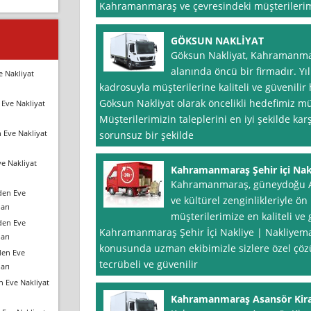
Kahramanmaraş ve çevresindeki müşterilerimiz
GÖKSUN NAKLİYAT
Göksun Nakliyat, Kahramanmar
alanında öncü bir firmadır. Y
e Nakliyat
kadrosuyla müşterilerine kaliteli ve güvenilir
Göksun Nakliyat olarak öncelikli hedefimiz m
Eve Nakliyat
Müşterilerimizin taleplerini en iyi şekilde ka
 Eve Nakliyat
sorunsuz bir şekilde
e Nakliyat
Kahramanmaraş Şehir içi Nak
Kahramanmaraş, güneydoğu Ana
den Eve
ve kültürel zenginlikleriyle ön
arı
müşterilerimize en kaliteli ve
den Eve
Kahramanmaraş Şehir İçi Nakliye | Nakliyemar
arı
konusunda uzman ekibimizle sizlere özel çö
den Eve
tecrübeli ve güvenilir
arı
n Eve Nakliyat
Kahramanmaraş Asansör Kir