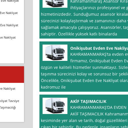
 Eve Nakliyat
Kahramanmaraş Asansör Kirala
ihtiyaçlarınızı profesyonel ve 
Eve Nakliyat
hizmetinizdedir. Sunduğumuz asansör kiralam
sürecinizi kolaylaştırmak ve zamanınızı daha 
Eve Nakliyat
sağlamak amacıyla çalışıyoruz. Asansörler, taş
sahiptir. Özellikle yüksek katlı binalarda
ve Nakliyat
Onikişubat Evden Eve Nakliy
KAHRAMANMARAŞ’ta evden eve 
firmamız, Onikişubat Evden Ev
özgün ve kaliteli hizmetler sunmaktayız. Sizl
taşınma sürecinizi kolay ve sorunsuz bir şek
Öncelikle, Onikişubat Evden Eve Nakliyat ola
kadromuz ile
ve Nakliyat
liyat Tavsiye
AKİF TAŞIMACILIK
KAHRAMANMARAŞ’DA EVDEN E
Taşımacılığı
AKİF TAŞIMACILIK Kahramanma
kesiminde yer alan ve tarih, doğal güzellikleri
çıkan bir şehirdir. Bu nedenle, insanların şehi