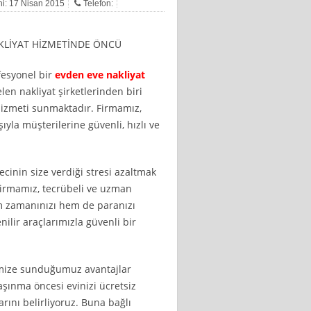
hi: 17 Nisan 2015
Telefon:
KLİYAT HİZMETİNDE ÖNCÜ
ofesyonel bir
evden eve nakliyat
elen nakliyat şirketlerinden biri
 hizmeti sunmaktadır. Firmamız,
şıyla müşterilerine güvenli, hızlı ve
cinin size verdiği stresi azaltmak
 Firmamız, tecrübeli ve uzman
em zamanınızı hem de paranızı
nilir araçlarımızla güvenli bir
imize sunduğumuz avantajlar
aşınma öncesi evinizi ücretsiz
arını belirliyoruz. Buna bağlı