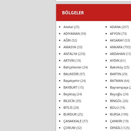
BÖLGELER
Adalar
(25)
ADANA
(207)
ADIYAMAN
(59)
AFYON
(73)
AĞRI
(52)
AKSARAY
(53)
AMASYA
(33)
ANKARA
(793)
ANTALYA
(233)
ARDAHAN
(15
ARTVİN
(19)
AYDIN
(61)
Bahçelievler
(24)
Bakırköy
(25)
BALIKESİR
(97)
BARTIN
(29)
Başakşehir
(24)
BATMAN
(64)
BAYBURT
(15)
Bayrampaşa
(
Beşiktaş
(24)
Beyoğlu
(24)
BİLECİK
(35)
BİNGÖL
(26)
BİTLİS
(29)
BOLU
(74)
BURDUR
(25)
BURSA
(199)
ÇANAKKALE
(37)
ÇANKIRI
(19)
ÇORUM
(32)
DENİZLİ
(125)