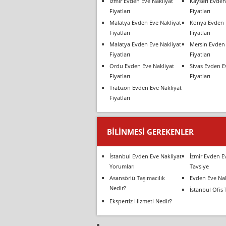
İzmir Evden Eve Nakliyat
Kayseri Evden
Fiyatları
Fiyatları
Malatya Evden Eve Nakliyat
Konya Evden 
Fiyatları
Fiyatları
Malatya Evden Eve Nakliyat
Mersin Evden 
Fiyatları
Fiyatları
Ordu Evden Eve Nakliyat
Sivas Evden E
Fiyatları
Fiyatları
Trabzon Evden Eve Nakliyat
Fiyatları
BILINMESI GEREKENLER
İstanbul Evden Eve Nakliyat
İzmir Evden E
Yorumları
Tavsiye
Asansörlü Taşımacılık
Evden Eve Nak
Nedir?
İstanbul Ofis 
Ekspertiz Hizmeti Nedir?