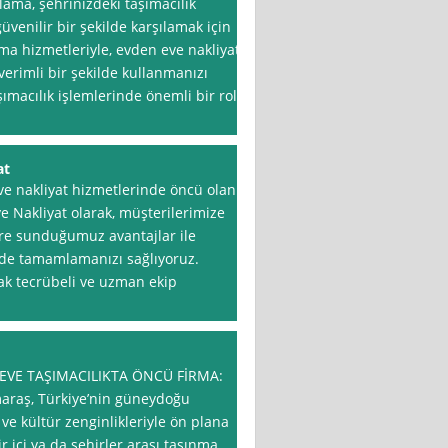
ma, şehrinizdeki taşımacılık
güvenilir bir şekilde karşılamak için
a hizmetleriyle, evden eve nakliyat
verimli bir şekilde kullanmanızı
ımacılık işlemlerinde önemli bir role
at
nakliyat hizmetlerinde öncü olan
e Nakliyat olarak, müşterilerimize
ere sunduğumuz avantajlar ile
ilde tamamlamanızı sağlıyoruz.
rak tecrübeli ve uzman ekip
VE TAŞIMACILIKTA ÖNCÜ FİRMA:
raş, Türkiye’nin güneydoğu
 ve kültür zenginlikleriyle ön plana
r içi ya da şehirler arası taşınma