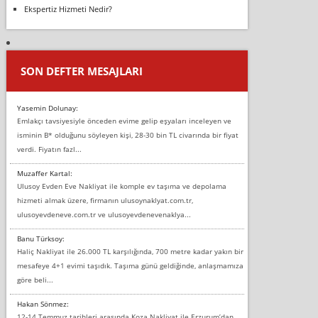
Ekspertiz Hizmeti Nedir?
SON DEFTER MESAJLARI
Yasemin Dolunay:
Emlakçı tavsiyesiyle önceden evime gelip eşyaları inceleyen ve
isminin B* olduğunu söyleyen kişi, 28-30 bin TL civarında bir fiyat
verdi. Fiyatın fazl...
Muzaffer Kartal:
Ulusoy Evden Eve Nakliyat ile komple ev taşıma ve depolama
hizmeti almak üzere, firmanın ulusoynaklyat.com.tr,
ulusoyevdeneve.com.tr ve ulusoyevdenevenaklya...
Banu Türksoy:
Haliç Nakliyat ile 26.000 TL karşılığında, 700 metre kadar yakın bir
mesafeye 4+1 evimi taşıdık. Taşıma günü geldiğinde, anlaşmamıza
göre beli...
Hakan Sönmez:
12-14 Temmuz tarihleri arasında Koza Nakliyat ile Erzurum’dan