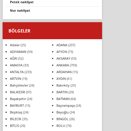
petek nakli̇yat
nur nakli̇yat
BÖLGELER
Adalar
(25)
ADANA
(207)
ADIYAMAN
(59)
AFYON
(73)
AĞRI
(52)
AKSARAY
(53)
AMASYA
(33)
ANKARA
(793)
ANTALYA
(233)
ARDAHAN
(15)
ARTVİN
(19)
AYDIN
(61)
Bahçelievler
(24)
Bakırköy
(25)
BALIKESİR
(97)
BARTIN
(29)
Başakşehir
(24)
BATMAN
(64)
BAYBURT
(15)
Bayrampaşa
(24)
Beşiktaş
(24)
Beyoğlu
(24)
BİLECİK
(35)
BİNGÖL
(26)
BİTLİS
(29)
BOLU
(74)