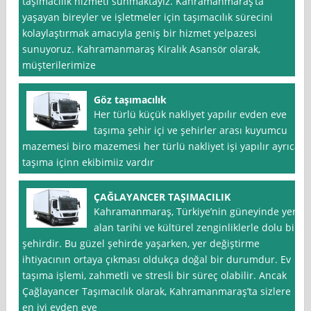
taşımacılık hizmeti sunmaktayız. Kahramanmaraş’ta
yaşayan bireyler ve işletmeler için taşımacılık sürecini
kolaylaştırmak amacıyla geniş bir hizmet yelpazesi
sunuyoruz. Kahramanmaraş Kiralık Asansör olarak,
müşterilerimize
Göz taşımacılık
Her türlü küçük nakliyet yapılır evden eve
taşıma şehir içi ve şehirler arası kuyumcu
mazemesi biro mazemesi her türlü nakliyet işi yapılır ayrıca
taşıma içinn ekibimiiz vardır
ÇAĞLAYANCER TAŞIMACILIK
Kahramanmaraş, Türkiye’nin güneyinde yer
alan tarihi ve kültürel zenginliklerle dolu bir
şehirdir. Bu güzel şehirde yaşarken, yer değiştirme
ihtiyacının ortaya çıkması oldukça doğal bir durumdur. Ev
taşıma işlemi, zahmetli ve stresli bir süreç olabilir. Ancak
Çağlayancer Taşımacılık olarak, Kahramanmaraş’ta sizlere
en iyi evden eve