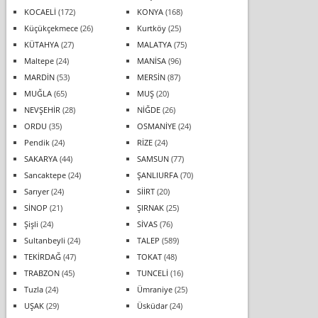
KOCAELİ
(172)
KONYA
(168)
Küçükçekmece
(26)
Kurtköy
(25)
KÜTAHYA
(27)
MALATYA
(75)
Maltepe
(24)
MANİSA
(96)
MARDİN
(53)
MERSİN
(87)
MUĞLA
(65)
MUŞ
(20)
NEVŞEHİR
(28)
NİĞDE
(26)
ORDU
(35)
OSMANİYE
(24)
Pendik
(24)
RİZE
(24)
SAKARYA
(44)
SAMSUN
(77)
Sancaktepe
(24)
ŞANLIURFA
(70)
Sarıyer
(24)
SİİRT
(20)
SİNOP
(21)
ŞIRNAK
(25)
Şişli
(24)
SİVAS
(76)
Sultanbeyli
(24)
TALEP
(589)
TEKİRDAĞ
(47)
TOKAT
(48)
TRABZON
(45)
TUNCELİ
(16)
Tuzla
(24)
Ümraniye
(25)
UŞAK
(29)
Üsküdar
(24)