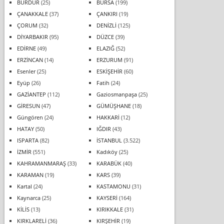
BURDUR
(25)
BURSA
(199)
ÇANAKKALE
(37)
ÇANKIRI
(19)
ÇORUM
(32)
DENİZLİ
(125)
DİYARBAKIR
(95)
DÜZCE
(39)
EDİRNE
(49)
ELAZIĞ
(52)
ERZİNCAN
(14)
ERZURUM
(91)
Esenler
(25)
ESKİŞEHİR
(60)
Eyüp
(26)
Fatih
(24)
GAZİANTEP
(112)
Gaziosmanpaşa
(25)
GİRESUN
(47)
GÜMÜŞHANE
(18)
Güngören
(24)
HAKKARİ
(12)
HATAY
(50)
IĞDIR
(43)
ISPARTA
(82)
İSTANBUL
(3.522)
İZMİR
(551)
Kadıköy
(25)
KAHRAMANMARAŞ
(33)
KARABÜK
(40)
KARAMAN
(19)
KARS
(39)
Kartal
(24)
KASTAMONU
(31)
Kaynarca
(25)
KAYSERİ
(164)
KİLİS
(13)
KIRIKKALE
(31)
KIRKLARELİ
(36)
KIRŞEHİR
(19)