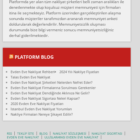
Platformda yer alan tüm nakliyat şirketleri belli zaman aralıkları ile
Ankara Alicanlar naklyat tel 5465524025. 2600 TL'ye ankaradan
denetlenmekte olup koşulsuz müşteri memnuniyeti için firmaları
Konya ya Alicanlar naklyat la anlaştık bu şahıs evin taşınacağı gün
itina ile seçmekteyiz. Platform üzerinden gerçekleştirilen alaşma
fiyatın mazoto gele...
sonunda müşteriler tarafımızdan aranarak memnuniyet anketi
doldurularak değerlendirilir. Memnuniyetsizlik oluşması
Fatih kokmese:
durumunda bize bilgi vermeniz sonucu memnuniyetsizliğiniz
Diyarbakır dan eşyamı getirtmek için anlaştım sözleşme yaptım.
derhal giderilmektedir.
Son anda fiyat artırdılar.. mecburiyetten tasittim.. bu kişiler ağrılı
Ankara merk...
Ali:
PLATFORM BLOG
İzmir de evim naklyat diye bir firmaya ev taşıttık, çok pişman
olduk. Asansörlü dediler sonra uraya asansör kurulmaz dediler
Evden Eve Nakliyat Rehberi
2024 Yılı Nakliye Fiyatları
fark istediler. ortada asa...
Talas Evden Eve Nakliyat
Evden Eve Nakliyat Şirketleri Nelerden Nefret Eder?
Nimet:
Evden Eve Nakliyat Firmalarına Sorulması Gerekenler
Ben 2021 Ağustos ilk haftası Evimi taşıdım yani İstanbul'un bir
Evden Eve Nakliyat Dendiğinde Aklınıza Ne Gelir?
Mahallesi'nden bir başka Mahallesi'ne yani Ümraniye bölgesinde
Evden Eve Nakliyat Sigortası Neleri Kapsar?
oturuyorum önceleri ara...
2020 Evden Eve Nakliyat Fiyatları
İstanbul Evden Eve Nakliyat Yorumları
Nimet Köse:
Nakliye Firmaları Nereye Şikayet Edilir?
Merhaba ben 2021 Ağustos ilk haftası evimi Ümraniye'den Çok
yakın bir bölgeye taşıdım yeni Ümraniye'nin Mahallesi'ne
Hancıoğlu naklyatla taşındım...
RSS
TEKLİF İSTE
BLOG
NAKLİYAT SÖZLEŞMESİ
NAKLİYAT SİGORTASI
EVDEN EVE NAKLİYAT
ULUSLARARASI EVDEN EVE NAKLİYAT