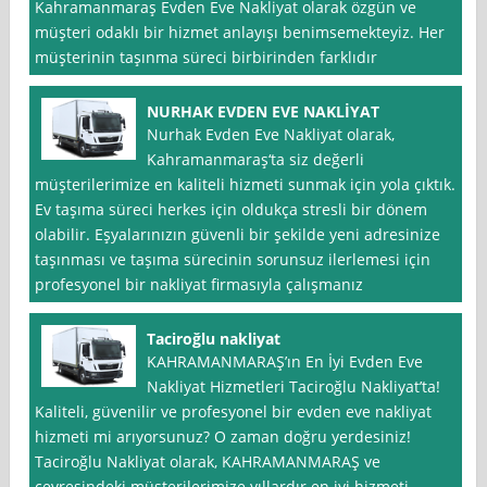
Kahramanmaraş Evden Eve Nakliyat olarak özgün ve
müşteri odaklı bir hizmet anlayışı benimsemekteyiz. Her
müşterinin taşınma süreci birbirinden farklıdır
NURHAK EVDEN EVE NAKLİYAT
Nurhak Evden Eve Nakliyat olarak,
Kahramanmaraş‘ta siz değerli
müşterilerimize en kaliteli hizmeti sunmak için yola çıktık.
Ev taşıma süreci herkes için oldukça stresli bir dönem
olabilir. Eşyalarınızın güvenli bir şekilde yeni adresinize
taşınması ve taşıma sürecinin sorunsuz ilerlemesi için
profesyonel bir nakliyat firmasıyla çalışmanız
Taciroğlu nakliyat
KAHRAMANMARAŞ’ın En İyi Evden Eve
Nakliyat Hizmetleri Taciroğlu Nakliyat’ta!
Kaliteli, güvenilir ve profesyonel bir evden eve nakliyat
hizmeti mi arıyorsunuz? O zaman doğru yerdesiniz!
Taciroğlu Nakliyat olarak, KAHRAMANMARAŞ ve
çevresindeki müşterilerimize yıllardır en iyi hizmeti