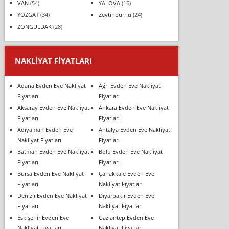
VAN
(54)
YALOVA
(16)
YOZGAT
(34)
Zeytinburnu
(24)
ZONGULDAK
(28)
NAKLIYAT FIYATLARI
Adana Evden Eve Nakliyat
Ağrı Evden Eve Nakliyat
Fiyatları
Fiyatları
Aksaray Evden Eve Nakliyat
Ankara Evden Eve Nakliyat
Fiyatları
Fiyatları
Adıyaman Evden Eve
Antalya Evden Eve Nakliyat
Nakliyat Fiyatları
Fiyatları
Batman Evden Eve Nakliyat
Bolu Evden Eve Nakliyat
Fiyatları
Fiyatları
Bursa Evden Eve Nakliyat
Çanakkale Evden Eve
Fiyatları
Nakliyat Fiyatları
Denizli Evden Eve Nakliyat
Diyarbakır Evden Eve
Fiyatları
Nakliyat Fiyatları
Eskişehir Evden Eve
Gaziantep Evden Eve
Nakliyat Fiyatları
Nakliyat Fiyatları