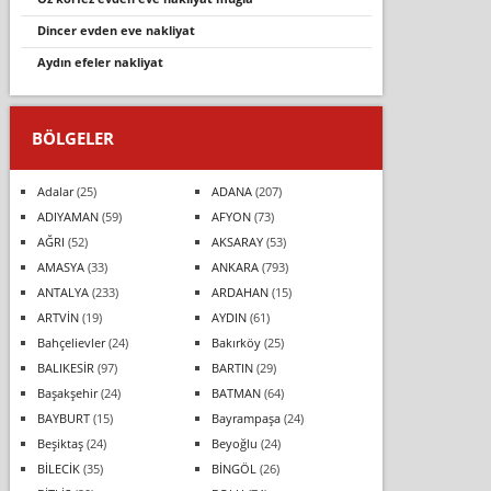
dincer evden eve nakliyat
aydın efeler nakliyat
BÖLGELER
Adalar
(25)
ADANA
(207)
ADIYAMAN
(59)
AFYON
(73)
AĞRI
(52)
AKSARAY
(53)
AMASYA
(33)
ANKARA
(793)
ANTALYA
(233)
ARDAHAN
(15)
ARTVİN
(19)
AYDIN
(61)
Bahçelievler
(24)
Bakırköy
(25)
BALIKESİR
(97)
BARTIN
(29)
Başakşehir
(24)
BATMAN
(64)
BAYBURT
(15)
Bayrampaşa
(24)
Beşiktaş
(24)
Beyoğlu
(24)
BİLECİK
(35)
BİNGÖL
(26)