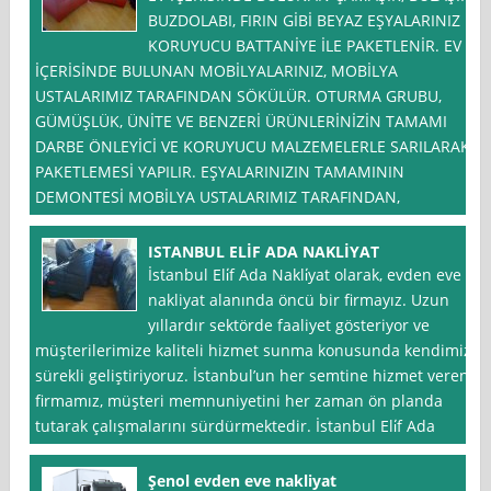
BUZDOLABI, FIRIN GİBİ BEYAZ EŞYALARINIZ
KORUYUCU BATTANİYE İLE PAKETLENİR. EV
İÇERİSİNDE BULUNAN MOBİLYALARINIZ, MOBİLYA
USTALARIMIZ TARAFINDAN SÖKÜLÜR. OTURMA GRUBU,
GÜMÜŞLÜK, ÜNİTE VE BENZERİ ÜRÜNLERİNİZİN TAMAMI
DARBE ÖNLEYİCİ VE KORUYUCU MALZEMELERLE SARILARAK
PAKETLEMESİ YAPILIR. EŞYALARINIZIN TAMAMININ
DEMONTESİ MOBİLYA USTALARIMIZ TARAFINDAN,
ISTANBUL ELİF ADA NAKLİYAT
İstanbul Eli̇f Ada Nakli̇yat olarak, evden eve
nakliyat alanında öncü bir firmayız. Uzun
yıllardır sektörde faaliyet gösteriyor ve
müşterilerimize kaliteli hizmet sunma konusunda kendimizi
sürekli geliştiriyoruz. İstanbul’un her semtine hizmet veren
firmamız, müşteri memnuniyetini her zaman ön planda
tutarak çalışmalarını sürdürmektedir. İstanbul Eli̇f Ada
Şenol evden eve nakliyat