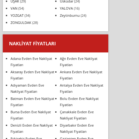
UŞAK
(29)
Üsküdar
(24)
VAN
(54)
YALOVA
(16)
YOZGAT
(34)
Zeytinburnu
(24)
ZONGULDAK
(28)
NAKLIYAT FIYATLARI
Adana Evden Eve Nakliyat
Ağrı Evden Eve Nakliyat
Fiyatları
Fiyatları
Aksaray Evden Eve Nakliyat
Ankara Evden Eve Nakliyat
Fiyatları
Fiyatları
Adıyaman Evden Eve
Antalya Evden Eve Nakliyat
Nakliyat Fiyatları
Fiyatları
Batman Evden Eve Nakliyat
Bolu Evden Eve Nakliyat
Fiyatları
Fiyatları
Bursa Evden Eve Nakliyat
Çanakkale Evden Eve
Fiyatları
Nakliyat Fiyatları
Denizli Evden Eve Nakliyat
Diyarbakır Evden Eve
Fiyatları
Nakliyat Fiyatları
Eskişehir Evden Eve
Gaziantep Evden Eve