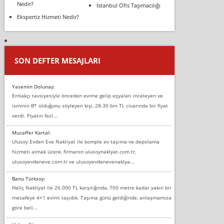
Nedir?
İstanbul Ofis Taşımacılığı
Ekspertiz Hizmeti Nedir?
SON DEFTER MESAJLARI
Yasemin Dolunay:
Emlakçı tavsiyesiyle önceden evime gelip eşyaları inceleyen ve
isminin B* olduğunu söyleyen kişi, 28-30 bin TL civarında bir fiyat
verdi. Fiyatın fazl...
Muzaffer Kartal:
Ulusoy Evden Eve Nakliyat ile komple ev taşıma ve depolama
hizmeti almak üzere, firmanın ulusoynaklyat.com.tr,
ulusoyevdeneve.com.tr ve ulusoyevdenevenaklya...
Banu Türksoy:
Haliç Nakliyat ile 26.000 TL karşılığında, 700 metre kadar yakın bir
mesafeye 4+1 evimi taşıdık. Taşıma günü geldiğinde, anlaşmamıza
göre beli...