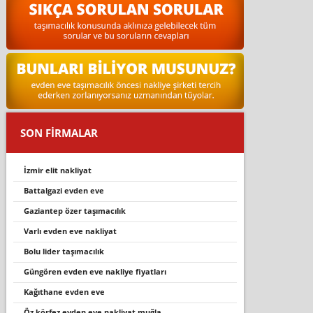
SON FİRMALAR
i̇zmir elit nakliyat
battalgazi̇ evden eve
gaziantep özer taşımacılık
varli evden eve nakli̇yat
bolu lider taşımacılık
güngören evden eve nakliye fiyatları
kağithane evden eve
öz körfez evden eve nakliyat muğla