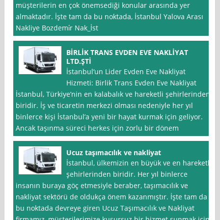
müşterilerin en çok önemsediği konular arasında yer
almaktadır. İşte tam da bu noktada, İstanbul Yalova Arası
Nakliye Bozdemi̇r Nak_İst
BİRLİK TRANS EVDEN EVE NAKLİYAT
LTD.ŞTİ
İstanbul‘un Lider Evden Eve Nakliyat
Hizmeti: Birlik Trans Evden Eve Nakliyat
İstanbul, Türkiye’nin en kalabalık ve hareketli şehirlerinden
biridir. İş ve ticaretin merkezi olması nedeniyle her yıl
binlerce kişi İstanbul’a yeni bir hayat kurmak için geliyor.
Ancak taşınma süreci herkes için zorlu bir dönem
Ucuz taşımacılık ve nakliyat
İstanbul, ülkemizin en büyük ve en hareketli
şehirlerinden biridir. Her yıl binlerce
insanın buraya göç etmesiyle beraber, taşımacılık ve
nakliyat sektörü de oldukça önem kazanmıştır. İşte tam da
bu noktada devreye giren Ucuz Taşımacılık ve Nakliyat
firmamız, müşterilerimize kusursuz bir hizmet sunmak için