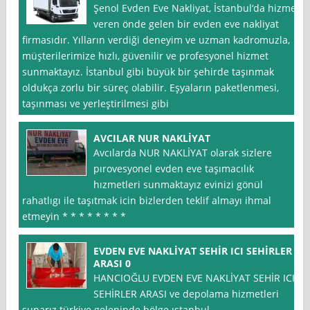
Şenol Evden Eve Nakliyat, İstanbul‘da hizmet
veren önde gelen bir evden eve nakliyat
firmasıdır. Yılların verdiği deneyim ve uzman kadromuzla,
müşterilerimize hızlı, güvenilir ve profesyonel hizmet
sunmaktayız. İstanbul gibi büyük bir şehirde taşınmak
oldukça zorlu bir süreç olabilir. Eşyaların paketlenmesi,
taşınması ve yerleştirilmesi gibi
AVCILAR NUR NAKLİYAT
Avcılarda NUR NAKLİYAT olarak sizlere
pırovesyonel evden eve taşımacılık
hızmetleri sunmaktayız evinizi gönül
rahatlıgı ile taşıtmak icin bizlerden teklif almayı ihmal
etmeyin * * * * * * * *
EVDEN EVE NAKLİYAT SEHİR ICI SEHİRLER
ARASI 0
HANCIOĞLU EVDEN EVE NAKLİYAT SEHİR ICI
SEHİRLER ARASI ve depolama hizmetleri
sunarız türkiye geleninde bölge ıstanbul