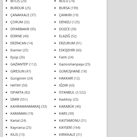
BİTLİS
(29)
BOLU
(74)
BURDUR
(25)
BURSA
(199)
ÇANAKKALE
(37)
ÇANKIRI
(19)
ÇORUM
(32)
DENİZLİ
(125)
DİYARBAKIR
(95)
DÜZCE
(39)
EDİRNE
(49)
ELAZIĞ
(52)
ERZİNCAN
(14)
ERZURUM
(91)
Esenler
(25)
ESKİŞEHİR
(60)
Eyüp
(26)
Fatih
(24)
GAZİANTEP
(112)
Gaziosmanpaşa
(25)
GİRESUN
(47)
GÜMÜŞHANE
(18)
Güngören
(24)
HAKKARİ
(12)
HATAY
(50)
IĞDIR
(43)
ISPARTA
(82)
İSTANBUL
(3.522)
İZMİR
(551)
Kadıköy
(25)
KAHRAMANMARAŞ
(33)
KARABÜK
(40)
KARAMAN
(19)
KARS
(39)
Kartal
(24)
KASTAMONU
(31)
Kaynarca
(25)
KAYSERİ
(164)
KİLİS
(13)
KIRIKKALE
(31)