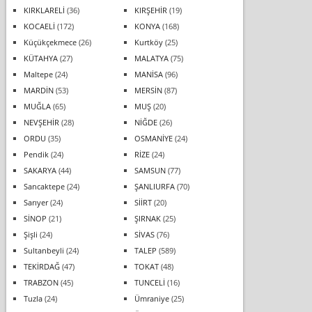
KIRKLARELİ
(36)
KIRŞEHİR
(19)
KOCAELİ
(172)
KONYA
(168)
Küçükçekmece
(26)
Kurtköy
(25)
KÜTAHYA
(27)
MALATYA
(75)
Maltepe
(24)
MANİSA
(96)
MARDİN
(53)
MERSİN
(87)
MUĞLA
(65)
MUŞ
(20)
NEVŞEHİR
(28)
NİĞDE
(26)
ORDU
(35)
OSMANİYE
(24)
Pendik
(24)
RİZE
(24)
SAKARYA
(44)
SAMSUN
(77)
Sancaktepe
(24)
ŞANLIURFA
(70)
Sarıyer
(24)
SİİRT
(20)
SİNOP
(21)
ŞIRNAK
(25)
Şişli
(24)
SİVAS
(76)
Sultanbeyli
(24)
TALEP
(589)
TEKİRDAĞ
(47)
TOKAT
(48)
TRABZON
(45)
TUNCELİ
(16)
Tuzla
(24)
Ümraniye
(25)