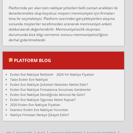
Erol:
Platformda yer alan tüm nakliyat şirketleri belli zaman aralıkları ile
Ankara Alicanlar naklyat tel 5465524025. 2600 TL'ye ankaradan
denetlenmekte olup koşulsuz müşteri memnuniyeti için firmaları
Konya ya Alicanlar naklyat la anlaştık bu şahıs evin taşınacağı gün
itina ile seçmekteyiz. Platform üzerinden gerçekleştirilen alaşma
fiyatın mazoto gele...
sonunda müşteriler tarafımızdan aranarak memnuniyet anketi
doldurularak değerlendirilir. Memnuniyetsizlik oluşması
Fatih kokmese:
durumunda bize bilgi vermeniz sonucu memnuniyetsizliğiniz
Diyarbakır dan eşyamı getirtmek için anlaştım sözleşme yaptım.
derhal giderilmektedir.
Son anda fiyat artırdılar.. mecburiyetten tasittim.. bu kişiler ağrılı
Ankara merk...
Ali:
PLATFORM BLOG
İzmir de evim naklyat diye bir firmaya ev taşıttık, çok pişman
olduk. Asansörlü dediler sonra uraya asansör kurulmaz dediler
Evden Eve Nakliyat Rehberi
2024 Yılı Nakliye Fiyatları
fark istediler. ortada asa...
Talas Evden Eve Nakliyat
Evden Eve Nakliyat Şirketleri Nelerden Nefret Eder?
Nimet:
Evden Eve Nakliyat Firmalarına Sorulması Gerekenler
Ben 2021 Ağustos ilk haftası Evimi taşıdım yani İstanbul'un bir
Evden Eve Nakliyat Dendiğinde Aklınıza Ne Gelir?
Mahallesi'nden bir başka Mahallesi'ne yani Ümraniye bölgesinde
Evden Eve Nakliyat Sigortası Neleri Kapsar?
oturuyorum önceleri ara...
2020 Evden Eve Nakliyat Fiyatları
İstanbul Evden Eve Nakliyat Yorumları
Nimet Köse:
Nakliye Firmaları Nereye Şikayet Edilir?
Merhaba ben 2021 Ağustos ilk haftası evimi Ümraniye'den Çok
yakın bir bölgeye taşıdım yeni Ümraniye'nin Mahallesi'ne
Hancıoğlu naklyatla taşındım...
RSS
TEKLİF İSTE
BLOG
NAKLİYAT SÖZLEŞMESİ
NAKLİYAT SİGORTASI