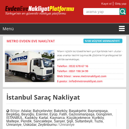
|
Kayıt ol
Giriş yap
Menü
İstanbul Saraç Nakliyat
Bölge:
Adalar
,
Bahçelievler
,
Bakırköy
,
Başakşehir
,
Bayrampaşa
,
Beşiktaş
,
Beyoğlu
,
Esenler
,
Eyüp
,
Fatih
,
Gaziosmanpaşa
,
Güngören
,
İSTANBUL
,
Kadıköy
,
Kartal
,
Kaynarca
,
Küçükçekmece
,
Kurtköy
,
Maltepe
,
Pendik
,
Sancaktepe
,
Sarıyer
,
Şişli
,
Sultanbeyli
,
Tuzla
,
Ümraniye
,
Üsküdar
,
Zeytinburnu
/ Ümraniye