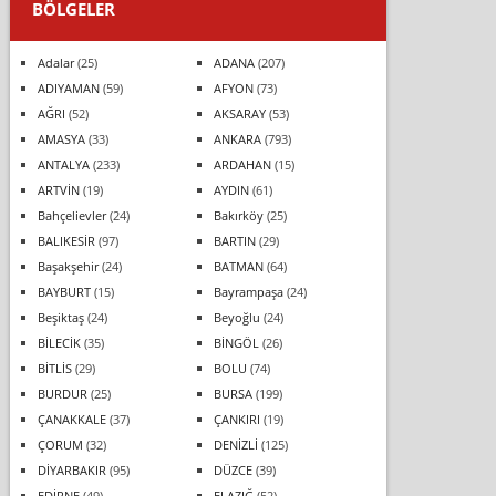
BÖLGELER
Adalar
(25)
ADANA
(207)
ADIYAMAN
(59)
AFYON
(73)
AĞRI
(52)
AKSARAY
(53)
AMASYA
(33)
ANKARA
(793)
ANTALYA
(233)
ARDAHAN
(15)
ARTVİN
(19)
AYDIN
(61)
Bahçelievler
(24)
Bakırköy
(25)
BALIKESİR
(97)
BARTIN
(29)
Başakşehir
(24)
BATMAN
(64)
BAYBURT
(15)
Bayrampaşa
(24)
Beşiktaş
(24)
Beyoğlu
(24)
BİLECİK
(35)
BİNGÖL
(26)
BİTLİS
(29)
BOLU
(74)
BURDUR
(25)
BURSA
(199)
ÇANAKKALE
(37)
ÇANKIRI
(19)
ÇORUM
(32)
DENİZLİ
(125)
DİYARBAKIR
(95)
DÜZCE
(39)
EDİRNE
(49)
ELAZIĞ
(52)