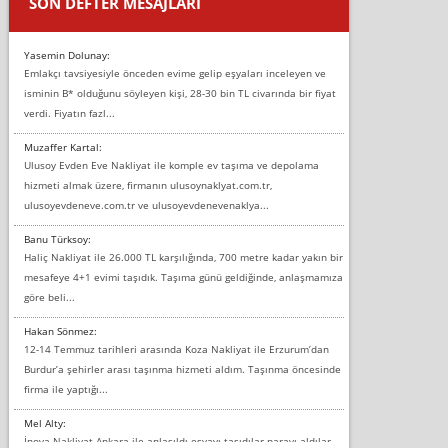
SON DEFTER MESAJLARI
Yasemin Dolunay:
Emlakçı tavsiyesiyle önceden evime gelip eşyaları inceleyen ve
isminin B* olduğunu söyleyen kişi, 28-30 bin TL civarında bir fiyat
verdi. Fiyatın fazl...
Muzaffer Kartal:
Ulusoy Evden Eve Nakliyat ile komple ev taşıma ve depolama
hizmeti almak üzere, firmanın ulusoynaklyat.com.tr,
ulusoyevdeneve.com.tr ve ulusoyevdenevenaklya...
Banu Türksoy:
Haliç Nakliyat ile 26.000 TL karşılığında, 700 metre kadar yakın bir
mesafeye 4+1 evimi taşıdık. Taşıma günü geldiğinde, anlaşmamıza
göre beli...
Hakan Sönmez:
12-14 Temmuz tarihleri arasında Koza Nakliyat ile Erzurum’dan
Burdur’a şehirler arası taşınma hizmeti aldım. Taşınma öncesinde
firma ile yaptığı...
Mel Alty:
İnova Nakliyat Ankara ile anlaşıldı eşyayı taşıdılar parayı aldılar.