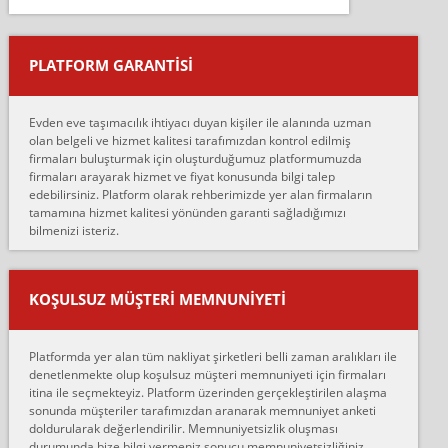
Salon duvarına bir baktım birisi boydan alüminyum renkli bantı
yapıştırm...
PLATFORM GARANTİSİ
Murat:
Merhaba, bu firmayı bir arkadaş tavsiyesi üzerine tercih ettim,
hiçbir sıkıntı yaşanmayacağını ve kendilerinin çok titiz
Evden eve taşımacılık ihtiyacı duyan kişiler ile alanında uzman
çalıştıklarını, müş...
olan belgeli ve hizmet kalitesi tarafımızdan kontrol edilmiş
firmaları buluşturmak için oluşturduğumuz platformumuzda
Ahmet:
firmaları arayarak hizmet ve fiyat konusunda bilgi talep
Lüleburgaz güngünes evden eve naklyat eşyalarımı taşımak için
edebilirsiniz. Platform olarak rehberimizde yer alan firmaların
anlaştık sabah eve geldiklerinde de eşyalarımı düzgün şekilde
tamamına hizmet kalitesi yönünden garanti sağladığımızı
sarcaz demelerine r...
bilmenizi isteriz.
mehmet güldü:
Ankara ALİCANLAR NAKLİYAT Tutarsız ve ticari ahlak problemleri
var verdikleri fiyat teklifini arttırdılar. Sonrasında taşıma gününde
KOŞULSUZ MÜŞTERI MEMNUNIYETI
oldukça tutarsı...
Erol:
Platformda yer alan tüm nakliyat şirketleri belli zaman aralıkları ile
Ankara Alicanlar naklyat tel 5465524025. 2600 TL'ye ankaradan
denetlenmekte olup koşulsuz müşteri memnuniyeti için firmaları
Konya ya Alicanlar naklyat la anlaştık bu şahıs evin taşınacağı gün
itina ile seçmekteyiz. Platform üzerinden gerçekleştirilen alaşma
fiyatın mazoto gele...
sonunda müşteriler tarafımızdan aranarak memnuniyet anketi
doldurularak değerlendirilir. Memnuniyetsizlik oluşması
Fatih kokmese:
durumunda bize bilgi vermeniz sonucu memnuniyetsizliğiniz