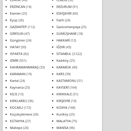
ERZİNCAN
(14)
ERZURUM
(91)
Esenler
(25)
ESKİŞEHİR
(60)
Eyüp
(26)
Fatih
(24)
GAZİANTEP
(112)
Gaziosmanpaşa
(25)
GİRESUN
(47)
GÜMÜŞHANE
(18)
Güngören
(24)
HAKKARİ
(12)
HATAY
(50)
IĞDIR
(43)
ISPARTA
(82)
İSTANBUL
(3.522)
İZMİR
(551)
Kadıköy
(25)
KAHRAMANMARAŞ
(33)
KARABÜK
(40)
KARAMAN
(19)
KARS
(39)
Kartal
(24)
KASTAMONU
(31)
Kaynarca
(25)
KAYSERİ
(164)
KİLİS
(13)
KIRIKKALE
(31)
KIRKLARELİ
(36)
KIRŞEHİR
(19)
KOCAELİ
(172)
KONYA
(168)
Küçükçekmece
(26)
Kurtköy
(25)
KÜTAHYA
(27)
MALATYA
(75)
Maltepe
(24)
MANİSA
(96)