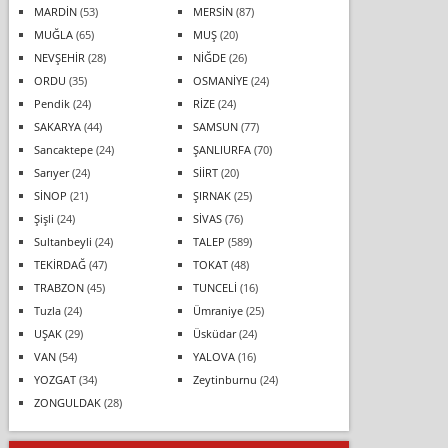
MARDİN
(53)
MERSİN
(87)
MUĞLA
(65)
MUŞ
(20)
NEVŞEHİR
(28)
NİĞDE
(26)
ORDU
(35)
OSMANİYE
(24)
Pendik
(24)
RİZE
(24)
SAKARYA
(44)
SAMSUN
(77)
Sancaktepe
(24)
ŞANLIURFA
(70)
Sarıyer
(24)
SİİRT
(20)
SİNOP
(21)
ŞIRNAK
(25)
Şişli
(24)
SİVAS
(76)
Sultanbeyli
(24)
TALEP
(589)
TEKİRDAĞ
(47)
TOKAT
(48)
TRABZON
(45)
TUNCELİ
(16)
Tuzla
(24)
Ümraniye
(25)
UŞAK
(29)
Üsküdar
(24)
VAN
(54)
YALOVA
(16)
YOZGAT
(34)
Zeytinburnu
(24)
ZONGULDAK
(28)