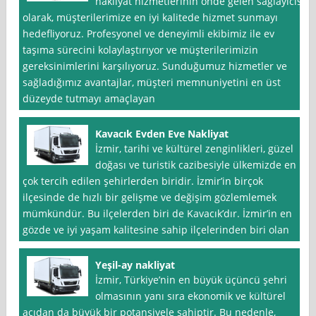
nakliyat hizmetlerinin önde gelen sağlayıcısı
olarak, müşterilerimize en iyi kalitede hizmet sunmayı
hedefliyoruz. Profesyonel ve deneyimli ekibimiz ile ev
taşıma sürecini kolaylaştırıyor ve müşterilerimizin
gereksinimlerini karşılıyoruz. Sunduğumuz hizmetler ve
sağladığımız avantajlar, müşteri memnuniyetini en üst
düzeyde tutmayı amaçlayan
Kavacık Evden Eve Nakliyat
İzmir, tarihi ve kültürel zenginlikleri, güzel
doğası ve turistik cazibesiyle ülkemizde en
çok tercih edilen şehirlerden biridir. İzmir’in birçok
ilçesinde de hızlı bir gelişme ve değişim gözlemlemek
mümkündür. Bu ilçelerden biri de Kavacık’dır. İzmir’in en
gözde ve iyi yaşam kalitesine sahip ilçelerinden biri olan
Yeşil-ay nakliyat
İzmir, Türkiye’nin en büyük üçüncü şehri
olmasının yanı sıra ekonomik ve kültürel
açıdan da büyük bir potansiyele sahiptir. Bu nedenle,