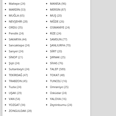
Maltepe
(24)
MANİSA
(96)
MARDİN
(53)
MERSİN
(87)
MUĞLA
(65)
MUŞ
(20)
NEVŞEHİR
(28)
NİĞDE
(26)
ORDU
(35)
OSMANİYE
(24)
Pendik
(24)
RİZE
(24)
SAKARYA
(44)
SAMSUN
(77)
Sancaktepe
(24)
ŞANLIURFA
(70)
Sarıyer
(24)
SİİRT
(20)
SİNOP
(21)
ŞIRNAK
(25)
Şişli
(24)
SİVAS
(76)
Sultanbeyli
(24)
TALEP
(589)
TEKİRDAĞ
(47)
TOKAT
(48)
TRABZON
(45)
TUNCELİ
(16)
Tuzla
(24)
Ümraniye
(25)
UŞAK
(29)
Üsküdar
(24)
VAN
(54)
YALOVA
(16)
YOZGAT
(34)
Zeytinburnu
(24)
ZONGULDAK
(28)