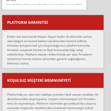
İnova Nakliyat Ankara ile anlaşıldı eşyayı taşıdılar parayı aldılar.
Salon duvarına bir baktım birisi boydan alüminyum renkli bantı
yapıştırm...
PLATFORM GARANTİSİ
Murat:
Merhaba, bu firmayı bir arkadaş tavsiyesi üzerine tercih ettim,
hiçbir sıkıntı yaşanmayacağını ve kendilerinin çok titiz
Evden eve taşımacılık ihtiyacı duyan kişiler ile alanında uzman
çalıştıklarını, müş...
olan belgeli ve hizmet kalitesi tarafımızdan kontrol edilmiş
firmaları buluşturmak için oluşturduğumuz platformumuzda
Ahmet:
firmaları arayarak hizmet ve fiyat konusunda bilgi talep
Lüleburgaz güngünes evden eve naklyat eşyalarımı taşımak için
edebilirsiniz. Platform olarak rehberimizde yer alan firmaların
anlaştık sabah eve geldiklerinde de eşyalarımı düzgün şekilde
tamamına hizmet kalitesi yönünden garanti sağladığımızı
sarcaz demelerine r...
bilmenizi isteriz.
mehmet güldü:
Ankara ALİCANLAR NAKLİYAT Tutarsız ve ticari ahlak problemleri
var verdikleri fiyat teklifini arttırdılar. Sonrasında taşıma gününde
KOŞULSUZ MÜŞTERI MEMNUNIYETI
oldukça tutarsı...
Erol:
Platformda yer alan tüm nakliyat şirketleri belli zaman aralıkları ile
Ankara Alicanlar naklyat tel 5465524025. 2600 TL'ye ankaradan
denetlenmekte olup koşulsuz müşteri memnuniyeti için firmaları
Konya ya Alicanlar naklyat la anlaştık bu şahıs evin taşınacağı gün
itina ile seçmekteyiz. Platform üzerinden gerçekleştirilen alaşma
fiyatın mazoto gele...
sonunda müşteriler tarafımızdan aranarak memnuniyet anketi