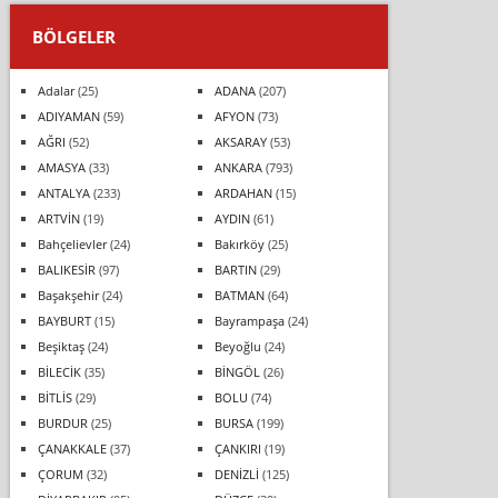
BÖLGELER
Adalar
(25)
ADANA
(207)
ADIYAMAN
(59)
AFYON
(73)
AĞRI
(52)
AKSARAY
(53)
AMASYA
(33)
ANKARA
(793)
ANTALYA
(233)
ARDAHAN
(15)
ARTVİN
(19)
AYDIN
(61)
Bahçelievler
(24)
Bakırköy
(25)
BALIKESİR
(97)
BARTIN
(29)
Başakşehir
(24)
BATMAN
(64)
BAYBURT
(15)
Bayrampaşa
(24)
Beşiktaş
(24)
Beyoğlu
(24)
BİLECİK
(35)
BİNGÖL
(26)
BİTLİS
(29)
BOLU
(74)
BURDUR
(25)
BURSA
(199)
ÇANAKKALE
(37)
ÇANKIRI
(19)
ÇORUM
(32)
DENİZLİ
(125)