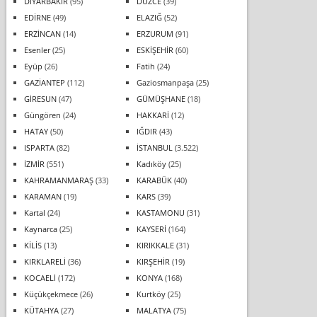
DİYARBAKIR
(95)
DÜZCE
(39)
EDİRNE
(49)
ELAZIĞ
(52)
ERZİNCAN
(14)
ERZURUM
(91)
Esenler
(25)
ESKİŞEHİR
(60)
Eyüp
(26)
Fatih
(24)
GAZİANTEP
(112)
Gaziosmanpaşa
(25)
GİRESUN
(47)
GÜMÜŞHANE
(18)
Güngören
(24)
HAKKARİ
(12)
HATAY
(50)
IĞDIR
(43)
ISPARTA
(82)
İSTANBUL
(3.522)
İZMİR
(551)
Kadıköy
(25)
KAHRAMANMARAŞ
(33)
KARABÜK
(40)
KARAMAN
(19)
KARS
(39)
Kartal
(24)
KASTAMONU
(31)
Kaynarca
(25)
KAYSERİ
(164)
KİLİS
(13)
KIRIKKALE
(31)
KIRKLARELİ
(36)
KIRŞEHİR
(19)
KOCAELİ
(172)
KONYA
(168)
Küçükçekmece
(26)
Kurtköy
(25)
KÜTAHYA
(27)
MALATYA
(75)