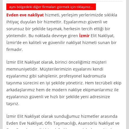
aynı bölgedeki diğer firmaları görmek için tıklayınız...
Evden eve nakliyat
hizmeti, yerleşim yerlerimizde sıklıkla
ihtiyaç duyulan bir hizmettir. Eşyalarımızı güvenli ve
sorunsuz bir şekilde taşımak, herkesin tercih ettiği bir
yöntemdir. Bu noktada devreye giren
İzmir
Elit Nakliyat,
İzmir’de en kaliteli ve güvenilir nakliyat hizmeti sunan bir
firmadır.
İzmir Elit Nakliyat olarak, birinci önceliğimiz müşteri
memnuniyetidir. Müşterilerimizin eşyalarını kendi
eşyalarımız gibi sahiplenir, profesyonel kadromuzla
taşınma sürecini en iyi şekilde yönetiriz. Hem tecrübeli ekip
arkadaşlarımız hem de modern nakliye ekipmanlarımız ile
eşyalarınızı güvenli ve hızlı bir şekilde yeni adresinize
taşırız.
İzmir Elit Nakliyat olarak sunduğumuz hizmetler arasında
Evden Eve Nakliyat, Ofis Taşımacılığı, Asansörlü Nakliyat ve