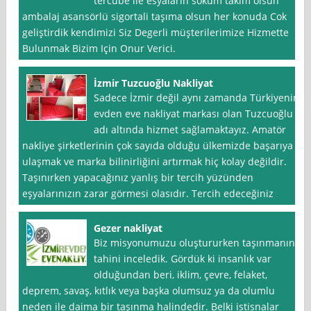
tercube ile esyalarin söküm takım olsun
ambalaj asansörlü sigortali taşıma olsun her konuda Cok
geliştirdik kendimizi Siz Degerli müşterilerimize Hizmette
Bulunmak Bizim Için Onur Verici.
İzmir Tuzcuoğlu Nakliyat
Sadece İzmir değil aynı zamanda Türkiyenin
evden eve nakliyat markası olan Tuzcuoğlu
adı altında hizmet sağlamaktayız. Amatör
nakliye şirketlerinin çok sayıda olduğu ülkemizde başarıya
ulaşmak ve marka bilinirliğini artırmak hiç kolay değildir.
Taşınırken yapacağınız yanlış bir tercih yüzünden
eşyalarınızın zarar görmesi olasıdır. Tercih edeceğiniz
Gezer nakliyat
Biz misyonumuzu oluştururken taşınmanın
tahini inceledik. Gördük ki insanlık var
olduğundan beri, iklim, çevre, felaket,
deprem, savaş, kıtlık veya başka olumsuz ya da olumlu
neden ile daima bir taşınma halindedir. Belki istisnalar