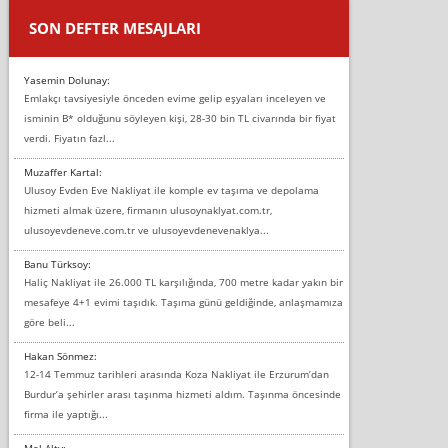
SON DEFTER MESAJLARI
Yasemin Dolunay:
Emlakçı tavsiyesiyle önceden evime gelip eşyaları inceleyen ve
isminin B* olduğunu söyleyen kişi, 28-30 bin TL civarında bir fiyat
verdi. Fiyatın fazl...
Muzaffer Kartal:
Ulusoy Evden Eve Nakliyat ile komple ev taşıma ve depolama
hizmeti almak üzere, firmanın ulusoynaklyat.com.tr,
ulusoyevdeneve.com.tr ve ulusoyevdenevenaklya...
Banu Türksoy:
Haliç Nakliyat ile 26.000 TL karşılığında, 700 metre kadar yakın bir
mesafeye 4+1 evimi taşıdık. Taşıma günü geldiğinde, anlaşmamıza
göre beli...
Hakan Sönmez:
12-14 Temmuz tarihleri arasında Koza Nakliyat ile Erzurum’dan
Burdur’a şehirler arası taşınma hizmeti aldım. Taşınma öncesinde
firma ile yaptığı...
Mel Alty: