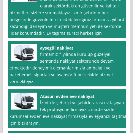
olarak sektördeki en güvenilir ve kaliteli
hizmetleri sizlere sunmaktayız. İzmir şehrinin her
bölgesinde güvenle tercih edebileceğiniz firmamız, yıllardır
kazandığı deneyim ve müşteri memnuniyeti ile sektörde
lider konumdadır. Ev taşıma süreci herkes için
aysegül nakliyat
fırmamız * yılında kurulup güzelyalı
semtınde naklıyat sektöründe devam
etmektedır deneyımlı elemanlarımızla ambalajlı ve
paketlemelı sigortalı ve asansörlü bır sekılde hizmet
vermekteyız.
Atasun evden eve nakliyat
İzmirde şehiriçi ve şehirlerarası ev taşıyan
tek profosyone firmayız.izmirde sizde
kurumsal evden eve nakkiyat firmasıyla ev eşyanızı taşıtmak
için bizi arayın.