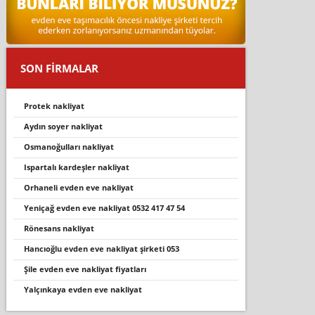
SON FİRMALAR
protek nakliyat
aydin soyer nakli̇yat
osmanoğulları nakliyat
ispartali kardeşler nakli̇yat
orhaneli̇ evden eve nakli̇yat
yeni̇çağ evden eve nakli̇yat 0532 417 47 54
rönesans nakli̇yat
hancioğlu evden eve nakli̇yat şi̇rketi̇ 053
şile evden eve nakliyat fiyatları
yalçınkaya evden eve nakliyat