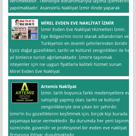
verilmektedir. Teknolojik donanımlarıyla taşıma işlemleriniz
yapılmaktadır. Asansörlü Nakliyat İzmir ilinde yaparak
MİREL EVDEN EVE NAKLİYAT İZMİR
İzmir Evden Eve Nakliyat Hizmetleri İzmir,
Ege Bölgesi’nin incisi olarak adlandırılan ve
Türkiye’nin en önemli şehirlerinden biridir.
Eşsiz doğal güzellikleri, tarihi ve kültürel zenginlikleri ile her
yıl binlerce turisti ağırlamaktadır. İzmir’e taşınmak
isteyenler için ise uygun fiyatlarla kaliteli hizmet sunan
Mirel Evden Eve Nakliyat
Artemis Nakliyat
İzmir, tarih boyunca farklı medeniyetlere ev
sahipliği yapmış olan, tarihi ve kültürel
zenginlikleriyle öne çıkan bir şehirdir.
İzmir’in bu güzelliklerini keşfetmek için, birçok kişi burada
yaşamaya karar vermektedir. Bu durumda her yeni taşınma
sürecinde, güvenilir ve profesyonel bir evden eve nakliyat
firmasına ihtiyaç duyulmaktadır.