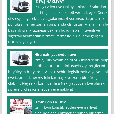
İZ TAŞ NAKLİYAT
İZTAŞ Evden Eve Nakliyat olarak * yılından
beri taşımacılık hizmeti vermekteyiz. Gerek
ofis eşyası gerekse ev eşyalarındaki sorunsuz taşımacılık
politikası ile her zaman ön planda olmuştur. Firmamızın bu
başarılı grafik çizmesindeki en büyük etken güvenli ve
sigortalı taşımacılık hizmeti vermesidir. Devamlı gelişen
teknolojiye ayak
Hira nakliyat evden eve
İzmir, Türkiye’nin en büyük ikinci şehri olup,
tarihi ve kültürel dokusuyla ziyaretçilerini
büyüleyen bir yerdir. Ancak, şehir değiştirmek veya yeni bir
eve taşınmak herkes için karmaşık ve zorlu bir süreç
olabilir. Neyse ki, İzmir’de Hira Nakliyat Evden Eve olarak,
sizlere profesyonel evden eve nakliyat
İzmir Evin Lojistik
İzmir Evin Lojistik, evden eve nakliyat
alanında öncü hizmetler sunan bir firma