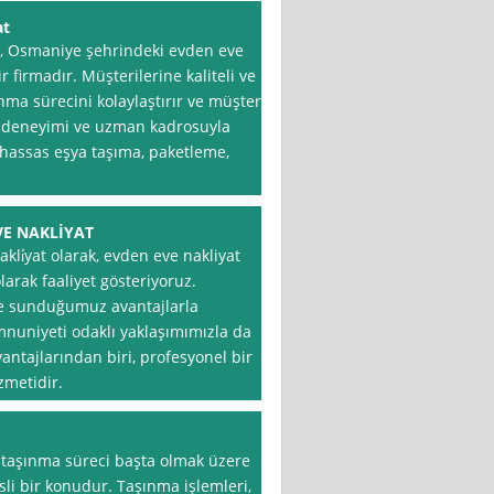
at
, Osmaniye şehrindeki evden eve
 firmadır. Müşterilerine kaliteli ve
nma sürecini kolaylaştırır ve müşteri
ın deneyimi ve uzman kadrosuyla
hassas eşya taşıma, paketleme,
VE NAKLİYAT
li̇yat olarak, evden eve nakliyat
larak faaliyet gösteriyoruz.
ze sunduğumuz avantajlarla
mnuniyeti odaklı yaklaşımımızla da
antajlarından biri, profesyonel bir
zmetidir.
, taşınma süreci başta olmak üzere
esli bir konudur. Taşınma işlemleri,