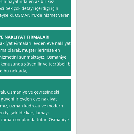
sin hayatında en az bir kez
ci pek çok detayı içerdiği için
 Neyse ki, OSMANİYE’de hizmet veren
E NAKLİYAT FİRMALARI
li̇yat Fi̇rmalari, evden eve nakliyat
rma olarak, müşterilerimize en
 hizmetini sunmaktayız. Osmani̇ye
ı konusunda güvenilir ve tecrübeli bir
te bu noktada,
rak, Osmaniye ve çevresindeki
ve güvenilir evden eve nakliyat
mamız, uzman kadrosu ve modern
en iyi şekilde karşılamayı
r zaman ön planda tutan Osmaniye