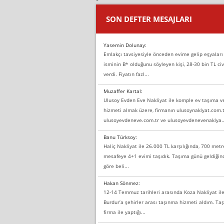
SON DEFTER MESAJLARI
Yasemin Dolunay:
Emlakçı tavsiyesiyle önceden evime gelip eşyaları
isminin B* olduğunu söyleyen kişi, 28-30 bin TL civ
verdi. Fiyatın fazl...
Muzaffer Kartal:
Ulusoy Evden Eve Nakliyat ile komple ev taşıma 
hizmeti almak üzere, firmanın ulusoynaklyat.com.t
ulusoyevdeneve.com.tr ve ulusoyevdenevenaklya..
Banu Türksoy:
Haliç Nakliyat ile 26.000 TL karşılığında, 700 metr
mesafeye 4+1 evimi taşıdık. Taşıma günü geldiği
göre beli...
Hakan Sönmez:
12-14 Temmuz tarihleri arasında Koza Nakliyat il
Burdur’a şehirler arası taşınma hizmeti aldım. T
firma ile yaptığı...