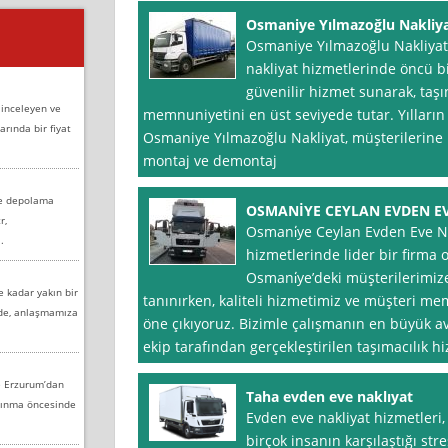
Osmaniye Yılmazoğlu Nakliy
Osmaniye Yılmazoğlu Nakliyat
nakliyat hizmetlerinde öncü bir
güvenilir hizmet sunarak, taşı
 inceleyen ve
memnuniyetini en üst seviyede tutar. Yıllar
arında bir fiyat
Osmaniye Yılmazoğlu Nakliyat, müşterilerine 
montaj ve demontaj
ve depolama
OSMANİYE CEYLAN EVDEN E
r,
Osmani̇ye Ceylan Evden Eve Nak
.
hizmetlerinde lider bir firma o
Osmani̇ye’deki müşterilerimi
e kadar yakın bir
tanınırken, kaliteli hizmetimiz ve müşteri me
nde, anlaşmamıza
öne çıkıyoruz. Bizimle çalışmanın en büyük av
ekip tarafından gerçekleştirilen taşımacılık hi
e Erzurum’dan
Taha evden eve naklıyat
aşınma öncesinde
Evden eve nakliyat hizmetleri
birçok insanın karşılaştığı str