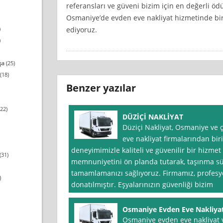
referansları ve güveni bizim için en değerli ödü
Osmaniye’de evden eve nakliyat hizmetinde b
ediyoruz.
)
)
şa
(25)
(18)
Benzer yazılar
22)
DÜZİÇİ NAKLİYAT
Düziçi Nakliyat, Osmaniye ve
eve nakliyat firmalarından biri
deneyimimizle kaliteli ve güvenilir bir hizme
(31)
memnuniyetini ön planda tutarak, taşınma süre
tamamlamanızı sağlıyoruz. Firmamız, profesy
)
donatılmıştır. Eşyalarınızın güvenliği bizim
Osmaniye Evden Eve Nakliya
Osmaniye evden eve nakliyat ve