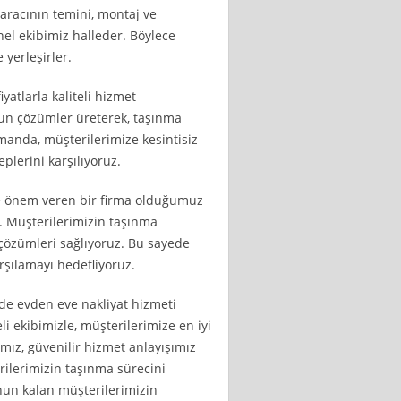
 aracının temini, montaj ve
nel ekibimiz halleder. Böylece
 yerleşirler.
yatlarla kaliteli hizmet
un çözümler üreterek, taşınma
manda, müşterilerimize kesintisiz
eplerini karşılıyoruz.
e önem veren bir firma olduğumuz
. Müşterilerimizin taşınma
i çözümleri sağlıyoruz. Bu sayede
arşılamayı hedefliyoruz.
de evden eve nakliyat hizmeti
li ekibimizle, müşterilerimize en iyi
ımız, güvenilir hizmet anlayışımız
rilerimizin taşınma sürecini
nun kalan müşterilerimizin