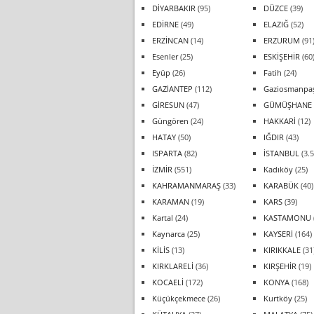
DİYARBAKIR
(95)
DÜZCE
(39)
EDİRNE
(49)
ELAZIĞ
(52)
ERZİNCAN
(14)
ERZURUM
(91
Esenler
(25)
ESKİŞEHİR
(60
Eyüp
(26)
Fatih
(24)
GAZİANTEP
(112)
Gaziosmanpa
GİRESUN
(47)
GÜMÜŞHANE
Güngören
(24)
HAKKARİ
(12)
HATAY
(50)
IĞDIR
(43)
ISPARTA
(82)
İSTANBUL
(3.5
İZMİR
(551)
Kadıköy
(25)
KAHRAMANMARAŞ
(33)
KARABÜK
(40)
KARAMAN
(19)
KARS
(39)
Kartal
(24)
KASTAMONU
Kaynarca
(25)
KAYSERİ
(164)
KİLİS
(13)
KIRIKKALE
(31
KIRKLARELİ
(36)
KIRŞEHİR
(19)
KOCAELİ
(172)
KONYA
(168)
Küçükçekmece
(26)
Kurtköy
(25)