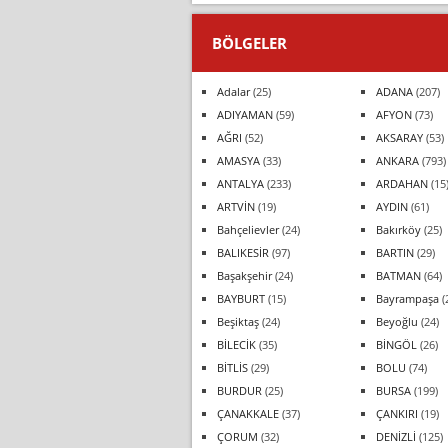
BÖLGELER
Adalar
(25)
ADANA
(207)
ADIYAMAN
(59)
AFYON
(73)
AĞRI
(52)
AKSARAY
(53)
AMASYA
(33)
ANKARA
(793)
ANTALYA
(233)
ARDAHAN
(15
ARTVİN
(19)
AYDIN
(61)
Bahçelievler
(24)
Bakırköy
(25)
BALIKESİR
(97)
BARTIN
(29)
Başakşehir
(24)
BATMAN
(64)
BAYBURT
(15)
Bayrampaşa
(
Beşiktaş
(24)
Beyoğlu
(24)
BİLECİK
(35)
BİNGÖL
(26)
BİTLİS
(29)
BOLU
(74)
BURDUR
(25)
BURSA
(199)
ÇANAKKALE
(37)
ÇANKIRI
(19)
ÇORUM
(32)
DENİZLİ
(125)