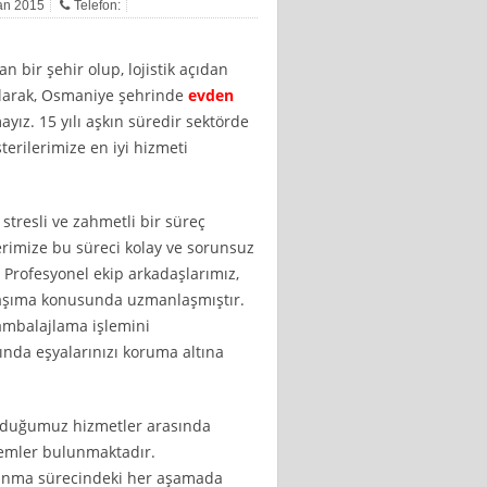
san 2015
Telefon:
 bir şehir olup, lojistik açıdan
 olarak, Osmaniye şehrinde
evden
yız. 15 yılı aşkın süredir sektörde
terilerimize en iyi hizmeti
stresli ve zahmetli bir süreç
lerimize bu süreci kolay ve sorunsuz
 Profesyonel ekip arkadaşlarımız,
e taşıma konusunda uzmanlaşmıştır.
 ambalajlama işlemini
sında eşyalarınızı koruma altına
unduğumuz hizmetler arasında
lemler bulunmaktadır.
şınma sürecindeki her aşamada