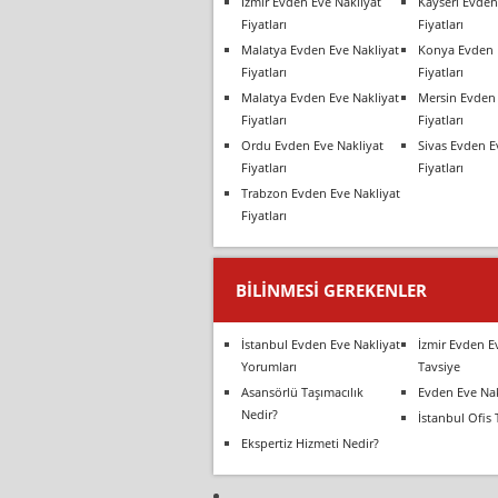
İzmir Evden Eve Nakliyat
Kayseri Evden
Fiyatları
Fiyatları
Malatya Evden Eve Nakliyat
Konya Evden 
Fiyatları
Fiyatları
Malatya Evden Eve Nakliyat
Mersin Evden 
Fiyatları
Fiyatları
Ordu Evden Eve Nakliyat
Sivas Evden E
Fiyatları
Fiyatları
Trabzon Evden Eve Nakliyat
Fiyatları
BILINMESI GEREKENLER
İstanbul Evden Eve Nakliyat
İzmir Evden E
Yorumları
Tavsiye
Asansörlü Taşımacılık
Evden Eve Nak
Nedir?
İstanbul Ofis 
Ekspertiz Hizmeti Nedir?