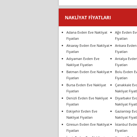
NAKLIYAT FIYATLARI
Adana Evden Eve Nakliyat
Ağrı Evden Ev
Fiyatları
Fiyatları
Aksaray Evden Eve Nakliyat
Ankara Evden 
Fiyatları
Fiyatları
Adıyaman Evden Eve
Antalya Evden
Nakliyat Fiyatları
Fiyatları
Batman Evden Eve Nakliyat
Bolu Evden Ev
Fiyatları
Fiyatları
Bursa Evden Eve Nakliyat
Çanakkale Ev
Fiyatları
Nakliyat Fiyatl
Denizli Evden Eve Nakliyat
Diyarbakır Ev
Fiyatları
Nakliyat Fiyatl
Eskişehir Evden Eve
Gaziantep Ev
Nakliyat Fiyatları
Nakliyat Fiyatl
Giresun Evden Eve Nakliyat
İstanbul Evde
Fiyatları
Fiyatları