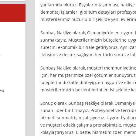
yanlarında oluruz. Eşyaların taşınması, nakliye
demontaj işlemleri gibi tüm detayları profesyo
müşterilerimiz huzurlu bir şekilde yeni evlerine
Sunbaş Nakli̇ye olarak, Osmaniye’de en uygun fi
sunmaktayız. Müşterilerimizin bütçelerine uyg
sürecini ekonomik bir hale getiriyoruz. Aynı za
iletişim ve destek sağlıyor, her türlü soru ve tal
)
Sunbaş Nakli̇ye olarak, müşteri memnuniyetin
için, her müşterimize özel çözümler sunuyoruz
taleplerini dikkatle dinleyip, en uygun ve etkil
müşterilerimizin beklentilerini en iyi şekilde k
24)
Sonuç olarak, Sunbaş Nakli̇ye olarak Osmaniye’
sunan lider bir firmayız. Profesyonel ve tecrübe
hizmeti sunmak için çalışıyoruz. Uygun fiyatlar
ve müşteri odaklı çalışma prensibimizle, müşte
kolaylaştırıyoruz. Elbette, hizmetimizden mem