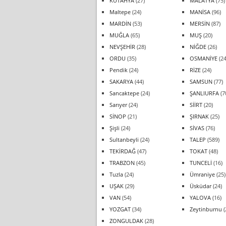
KÜTAHYA
(27)
MALATYA
(75)
Maltepe
(24)
MANİSA
(96)
MARDİN
(53)
MERSİN
(87)
MUĞLA
(65)
MUŞ
(20)
NEVŞEHİR
(28)
NİĞDE
(26)
ORDU
(35)
OSMANİYE
(24
Pendik
(24)
RİZE
(24)
SAKARYA
(44)
SAMSUN
(77)
Sancaktepe
(24)
ŞANLIURFA
(7
Sarıyer
(24)
SİİRT
(20)
SİNOP
(21)
ŞIRNAK
(25)
Şişli
(24)
SİVAS
(76)
Sultanbeyli
(24)
TALEP
(589)
TEKİRDAĞ
(47)
TOKAT
(48)
TRABZON
(45)
TUNCELİ
(16)
Tuzla
(24)
Ümraniye
(25)
UŞAK
(29)
Üsküdar
(24)
VAN
(54)
YALOVA
(16)
YOZGAT
(34)
Zeytinburnu
(
ZONGULDAK
(28)