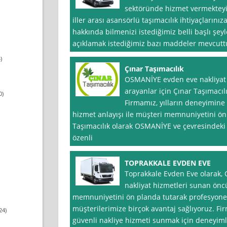
sektöründe hizmet vermekteyiz.
iller arası asansörlü taşımacılık ihtiyaçlarını
hakkında bilmenizi istediğimiz belli başlı şey
açıklamak istediğimiz bazı maddeler mevcuttu
)
Çınar Taşımacılık
OSMANİYE evden eve nakliyat h
arayanlar için Çınar Taşımacıl
0)
Firmamız, yılların deneyimine 
hizmet anlayışı ile müşteri memnuniyetini ön
Taşımacılık olarak OSMANİYE ve çevresindeki 
özenli
TOPRAKKALE EVDEN EVE
Toprakkale Evden Eve olarak
nakliyat hizmetleri sunan öncü
memnuniyetini ön planda tutarak profesyonel 
müşterilerimize birçok avantaj sağlıyoruz. Fir
24)
güvenli nakliye hizmeti sunmak için deneyimli