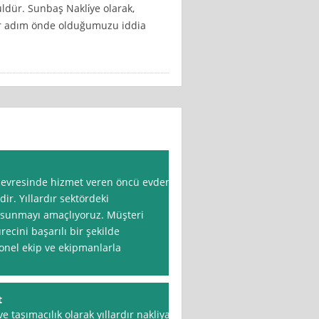
ldür. Sunbaş Nakli̇ye olarak,
ir adım önde olduğumuzu iddia
 çevresinde hizmet veren öncü evden
dir. Yıllardır sektördeki
t sunmayı amaçlıyoruz. Müşteri
cini başarılı bir şekilde
onel ekip ve ekipmanlarla
t
 taşımacılık olarak yıllardır nakliyat