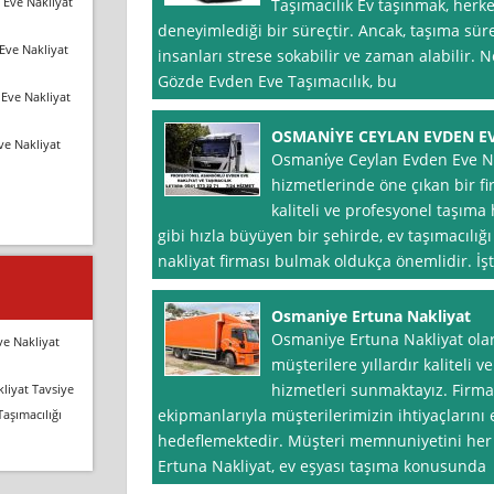
 Eve Nakliyat
Taşımacılık Ev taşınmak, herke
deneyimlediği bir süreçtir. Ancak, taşıma süre
Eve Nakliyat
insanları strese sokabilir ve zaman alabilir.
Gözde Evden Eve Taşımacılık, bu
Eve Nakliyat
OSMANİYE CEYLAN EVDEN EV
ve Nakliyat
Osmani̇ye Ceylan Evden Eve Nak
hizmetlerinde öne çıkan bir fi
kaliteli ve profesyonel taşıma
gibi hızla büyüyen bir şehirde, ev taşımacılığ
nakliyat firması bulmak oldukça önemlidir. İş
Osmaniye Ertuna Nakliyat
Osmaniye Ertuna Nakliyat ola
ve Nakliyat
müşterilere yıllardır kaliteli 
hizmetleri sunmaktayız. Fir
liyat Tavsiye
ekipmanlarıyla müşterilerimizin ihtiyaçlarını 
Taşımacılığı
hedeflemektedir. Müşteri memnuniyetini he
Ertuna Nakliyat, ev eşyası taşıma konusunda