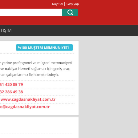
|
Kayıt ol
Giriş yap
ETİŞİM