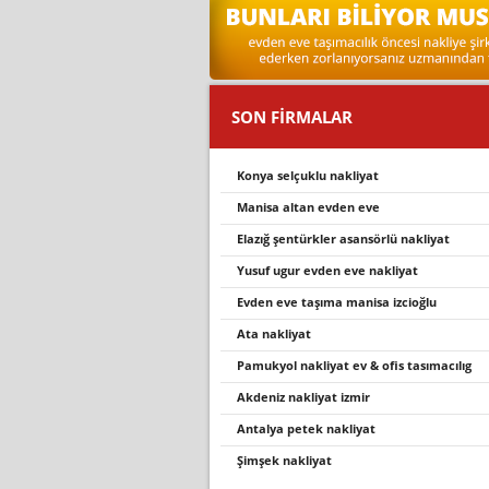
SON FİRMALAR
konya selçuklu nakliyat
mani̇sa altan evden eve
elazığ şentürkler asansörlü nakliyat
yusuf ugur evden eve nakli̇yat
evden eve taşıma manisa izcioğlu
ata nakliyat
pamukyol nakli̇yat ev & ofi̇s tasimacilig
akdeniz nakliyat izmir
antalya petek nakliyat
şimşek nakliyat