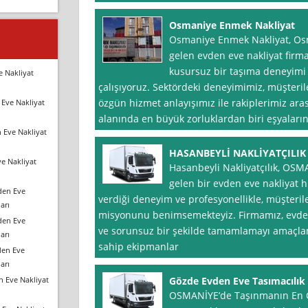
Osmaniye Enmek Nakliyat
Osmaniye Enmek Nakliyat, Os
gelen evden eve nakliyat firma
kusursuz bir taşıma deneyim
e Nakliyat
çalışıyoruz. Sektördeki deneyimimiz, müşter
özgün hizmet anlayışımız ile rakiplerimiz aras
Eve Nakliyat
alanında en büyük zorluklardan biri eşyaları
 Eve Nakliyat
HASANBEYLİ NAKLİYATÇILIK
e Nakliyat
Hasanbeyli Nakliyatçılık, OSM
gelen bir evden eve nakliyat hi
den Eve
verdiği deneyim ve profesyonellikle, müşteril
arı
misyonunu benimsemekteyiz. Firmamız, evden 
den Eve
ve sorunsuz bir şekilde tamamlamayı amaçlam
arı
sahip ekipmanlar
den Eve
arı
n Eve Nakliyat
Gözde Evden Eve Tasımacılık
OSMANİYE’de Taşınmanın En G