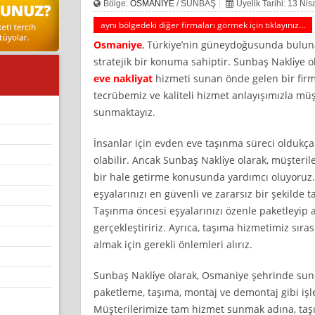
Bölge:
OSMANİYE
/ SUNBAŞ
Üyelik Tarihi: 13 Ni
aynı bölgedeki diğer firmaları görmek için tıklayınız...
Osmaniye
, Türkiye’nin güneydoğusunda bulunan
stratejik bir konuma sahiptir. Sunbaş Nakli̇ye
eve nakliyat
hizmeti sunan önde gelen bir firma
tecrübemiz ve kaliteli hizmet anlayışımızla müş
sunmaktayız.
İnsanlar için evden eve taşınma süreci oldukça 
olabilir. Ancak Sunbaş Nakli̇ye olarak, müşteri
bir hale getirme konusunda yardımcı oluyoruz.
eşyalarınızı en güvenli ve zararsız bir şekild
Taşınma öncesi eşyalarınızı özenle paketleyip
gerçekleştiririz. Ayrıca, taşıma hizmetimiz sıra
almak için gerekli önlemleri alırız.
Sunbaş Nakli̇ye olarak, Osmaniye şehrinde s
paketleme, taşıma, montaj ve demontaj gibi iş
Müşterilerimize tam hizmet sunmak adına, ta