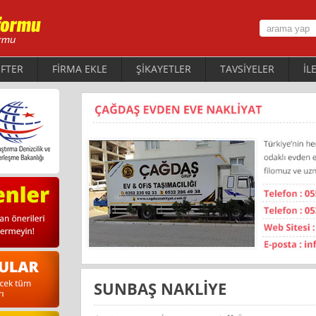
FTER
FİRMA EKLE
ŞİKAYETLER
TAVSİYELER
İL
SUNBAŞ NAKLİYE