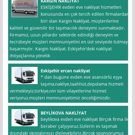
KARGIN NAKLİYAT
ESKİŞEHİR evden eve nakliyat hizmetleri
konusunda en çok tercih edilen firmalardan
biri olan Kargin Nakli̇yat, müşterilerine
kaliteli ve güvenilir bir taşımacılık deneyimi sunmaktadır.
Firmamız, uzun yıllardır sektörde edindiği deneyim ve
tecrübeyle müşteri memnuniyetini en üst seviyede tutmayı
başarmıştır. Kargin Nakli̇yat, Eskişehir‘deki nakliyat
ihtiyaçlarına yönelik
Eskişehir ercan nakliyat
* dan bugüne evden eve asansörlü eşya
taşıma,nakliye,taahhüt,depolama hizmeti
vermekteyiz,türkiye,nin tüm vilayetlerine hizmet
veriyoruz,müşteri memnuniyetimiz önceliğimizdir.
BEYLİKOVA NAKLİYAT
beylikova evden eve nakliyat Birçok firma ile
beraber çalşıyoruz.Sizlerin ev taşımak
dışındaki skıntalırınızı dinleyebiliriz.Birçok sponsorumuz