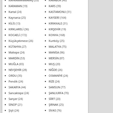
KAHRAMANMARAŞ
(33)
KARABÜK
(40)
KARAMAN
(19)
KARS
(39)
Kartal
(24)
KASTAMONU
(31)
Kaynarca
(25)
KAYSERİ
(164)
KİLİS
(13)
KIRIKKALE
(31)
KIRKLARELİ
(36)
KIRŞEHİR
(19)
KOCAELİ
(172)
KONYA
(168)
Küçükçekmece
(26)
Kurtköy
(25)
KÜTAHYA
(27)
MALATYA
(75)
Maltepe
(24)
MANİSA
(96)
MARDİN
(53)
MERSİN
(87)
MUĞLA
(65)
MUŞ
(20)
NEVŞEHİR
(28)
NİĞDE
(26)
ORDU
(35)
OSMANİYE
(24)
Pendik
(24)
RİZE
(24)
SAKARYA
(44)
SAMSUN
(77)
Sancaktepe
(24)
ŞANLIURFA
(70)
Sarıyer
(24)
SİİRT
(20)
SİNOP
(21)
ŞIRNAK
(25)
Şişli
(24)
SİVAS
(76)