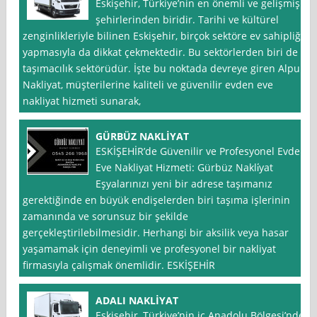
Eskişehir, Türkiye’nin en önemli ve gelişmiş
şehirlerinden biridir. Tarihi ve kültürel
zenginlikleriyle bilinen Eskişehir, birçok sektöre ev sahipliği
yapmasıyla da dikkat çekmektedir. Bu sektörlerden biri de
taşımacılık sektörüdür. İşte bu noktada devreye giren Alpu
Nakliyat, müşterilerine kaliteli ve güvenilir evden eve
nakliyat hizmeti sunarak,
GÜRBÜZ NAKLİYAT
ESKİŞEHİR’de Güvenilir ve Profesyonel Evden
Eve Nakliyat Hizmeti: Gürbüz Nakli̇yat
Eşyalarınızı yeni bir adrese taşımanız
gerektiğinde en büyük endişelerden biri taşıma işlerinin
zamanında ve sorunsuz bir şekilde
gerçekleştirilebilmesidir. Herhangi bir aksilik veya hasar
yaşamamak için deneyimli ve profesyonel bir nakliyat
firmasıyla çalışmak önemlidir. ESKİŞEHİR
ADALI NAKLİYAT
Eskişehir, Türkiye’nin iç Anadolu Bölgesi’nde