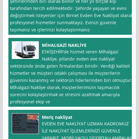
şehirlerinden biri olarak bilinir ve her yıl birçok kişi
tarafından tercih edilmektedir. Şehirde yaşayan ve evini
değiştirmek isteyenler için Birnet Evden Eve Nakliyat olarak,
profesyonel hizmetler sunmaktayız. Evinizi güvenle
taşımanız ve işlerinizi kolaylaştırmanız
MİHALGAZİ NAKLİYE
ESKİŞEHİR’de hizmet veren Mi̇halgazi̇
Nakli̇ye, yıllardır evden eve nakliyat
sektöründe önde gelen firmalardan biridir. Verdiği kaliteli
hizmetler ve müşteri odaklı çalışması ile müşterilerin
güvenini kazanmış ve sektörün liderlerinden biri olmuştur.
Mi̇halgazi̇ Nakli̇ye olarak, müşterilerimizin taşımacılık
sürecini kolaylaştırmak ve stresini azaltmak amacıyla
profesyonel ekip ve
Meriç nakliyat
EVDEN EVE NAKLİYAT UZMAN KADROMUZ
İLE NAKLİYAT İŞLEMLERİNİZİ GÜVENLE
YAPARIZ. MOBİLYACILI SİGORTALI AMBALAJLI