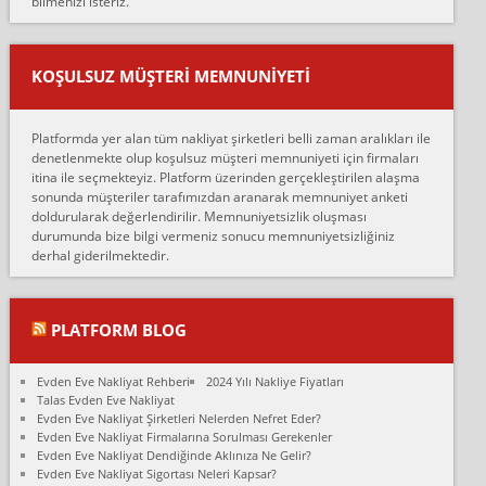
bilmenizi isteriz.
mehmet güldü:
Ankara ALİCANLAR NAKLİYAT Tutarsız ve ticari ahlak problemleri
var verdikleri fiyat teklifini arttırdılar. Sonrasında taşıma gününde
KOŞULSUZ MÜŞTERI MEMNUNIYETI
oldukça tutarsı...
Erol:
Platformda yer alan tüm nakliyat şirketleri belli zaman aralıkları ile
Ankara Alicanlar naklyat tel 5465524025. 2600 TL'ye ankaradan
denetlenmekte olup koşulsuz müşteri memnuniyeti için firmaları
Konya ya Alicanlar naklyat la anlaştık bu şahıs evin taşınacağı gün
itina ile seçmekteyiz. Platform üzerinden gerçekleştirilen alaşma
fiyatın mazoto gele...
sonunda müşteriler tarafımızdan aranarak memnuniyet anketi
doldurularak değerlendirilir. Memnuniyetsizlik oluşması
Fatih kokmese:
durumunda bize bilgi vermeniz sonucu memnuniyetsizliğiniz
Diyarbakır dan eşyamı getirtmek için anlaştım sözleşme yaptım.
derhal giderilmektedir.
Son anda fiyat artırdılar.. mecburiyetten tasittim.. bu kişiler ağrılı
Ankara merk...
Ali:
PLATFORM BLOG
İzmir de evim naklyat diye bir firmaya ev taşıttık, çok pişman
olduk. Asansörlü dediler sonra uraya asansör kurulmaz dediler
Evden Eve Nakliyat Rehberi
2024 Yılı Nakliye Fiyatları
fark istediler. ortada asa...
Talas Evden Eve Nakliyat
Evden Eve Nakliyat Şirketleri Nelerden Nefret Eder?
Nimet:
Evden Eve Nakliyat Firmalarına Sorulması Gerekenler
Ben 2021 Ağustos ilk haftası Evimi taşıdım yani İstanbul'un bir
Evden Eve Nakliyat Dendiğinde Aklınıza Ne Gelir?
Mahallesi'nden bir başka Mahallesi'ne yani Ümraniye bölgesinde
Evden Eve Nakliyat Sigortası Neleri Kapsar?
oturuyorum önceleri ara...