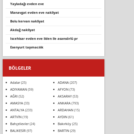
yayladaği evden eve
manavgat evden eve nakliyat
bolu kervan nakliyat
akdağ nakliyat
iscehisar evden eve ilden ile asansörlü pr
esenyurt taşımacılık
BÖLGELER
Adalar
(25)
ADANA
(207)
ADIYAMAN
(59)
AFYON
(73)
AĞRI
(52)
AKSARAY
(53)
AMASYA
(33)
ANKARA
(793)
ANTALYA
(233)
ARDAHAN
(15)
ARTVİN
(19)
AYDIN
(61)
Bahçelievler
(24)
Bakırköy
(25)
BALIKESİR
(97)
BARTIN
(29)