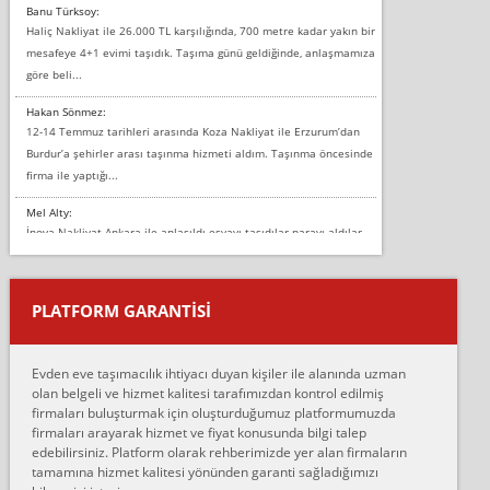
Banu Türksoy:
Haliç Nakliyat ile 26.000 TL karşılığında, 700 metre kadar yakın bir
mesafeye 4+1 evimi taşıdık. Taşıma günü geldiğinde, anlaşmamıza
göre beli...
Hakan Sönmez:
12-14 Temmuz tarihleri arasında Koza Nakliyat ile Erzurum’dan
Burdur’a şehirler arası taşınma hizmeti aldım. Taşınma öncesinde
firma ile yaptığı...
Mel Alty:
İnova Nakliyat Ankara ile anlaşıldı eşyayı taşıdılar parayı aldılar.
Salon duvarına bir baktım birisi boydan alüminyum renkli bantı
yapıştırm...
PLATFORM GARANTİSİ
Murat:
Merhaba, bu firmayı bir arkadaş tavsiyesi üzerine tercih ettim,
hiçbir sıkıntı yaşanmayacağını ve kendilerinin çok titiz
Evden eve taşımacılık ihtiyacı duyan kişiler ile alanında uzman
çalıştıklarını, müş...
olan belgeli ve hizmet kalitesi tarafımızdan kontrol edilmiş
firmaları buluşturmak için oluşturduğumuz platformumuzda
Ahmet:
firmaları arayarak hizmet ve fiyat konusunda bilgi talep
Lüleburgaz güngünes evden eve naklyat eşyalarımı taşımak için
edebilirsiniz. Platform olarak rehberimizde yer alan firmaların
anlaştık sabah eve geldiklerinde de eşyalarımı düzgün şekilde
tamamına hizmet kalitesi yönünden garanti sağladığımızı
sarcaz demelerine r...