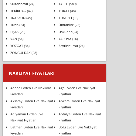
Sultanbeyli
(24)
TALEP
(589)
TEKİRDAĞ
(47)
TOKAT
(48)
TRABZON
(45)
TUNCELİ
(16)
Tuzla
(24)
Ümraniye
(25)
UŞAK
(29)
Üsküdar
(24)
VAN
(54)
YALOVA
(16)
YOZGAT
(34)
Zeytinburnu
(24)
ZONGULDAK
(28)
NAKLIYAT FIYATLARI
Adana Evden Eve Nakliyat
Ağrı Evden Eve Nakliyat
Fiyatları
Fiyatları
Aksaray Evden Eve Nakliyat
Ankara Evden Eve Nakliyat
Fiyatları
Fiyatları
Adıyaman Evden Eve
Antalya Evden Eve Nakliyat
Nakliyat Fiyatları
Fiyatları
Batman Evden Eve Nakliyat
Bolu Evden Eve Nakliyat
Fiyatları
Fiyatları