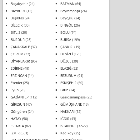
Başakşehir
(24)
BATMAN
(64)
BAYBURT
(15)
Bayrampaşa
(24)
Beşiktaş
(24)
Beyoğlu
(24)
BİLECİK
(35)
BİNGÖL
(26)
BİTLİS
(29)
BOLU
(74)
BURDUR
(25)
BURSA
(199)
ÇANAKKALE
(37)
ÇANKIRI
(19)
ÇORUM
(32)
DENİZLİ
(125)
DİYARBAKIR
(95)
DÜZCE
(39)
EDİRNE
(49)
ELAZIĞ
(52)
ERZİNCAN
(14)
ERZURUM
(91)
Esenler
(25)
ESKİŞEHİR
(60)
Eyüp
(26)
Fatih
(24)
GAZİANTEP
(112)
Gaziosmanpaşa
(25)
GİRESUN
(47)
GÜMÜŞHANE
(18)
Güngören
(24)
HAKKARİ
(12)
HATAY
(50)
IĞDIR
(43)
ISPARTA
(82)
İSTANBUL
(3.522)
İZMİR
(551)
Kadıköy
(25)