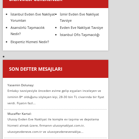
İstanbul Evden Eve Nakliyat
İzmir Evden Eve Nakliyat
Yorumları
Tavsiye
Asansörlü Taşımacılık
Evden Eve Nakliyat Tavsiye
Nedir?
İstanbul Ofis Taşımacılığı
Ekspertiz Hizmeti Nedir?
SON DEFTER MESAJLARI
Yasemin Dolunay:
Emlakçı tavsiyesiyle önceden evime gelip eşyaları inceleyen ve
isminin B* olduğunu söyleyen kişi, 28-30 bin TL civarında bir fiyat
verdi. Fiyatın fazl...
Muzaffer Kartal:
Ulusoy Evden Eve Nakliyat ile komple ev taşıma ve depolama
hizmeti almak üzere, firmanın ulusoynaklyat.com.tr,
ulusoyevdeneve.com.tr ve ulusoyevdenevenaklya...