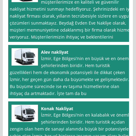
müşterilerimize en kaliteli ve güvenilir
nakliyat hizmetini sunmayı hedefliyoruz. Şehrinizdeki en iyi
nakliyat firması olarak, yılların tecrübesiyle sizlere en uygun
çözümleri sunmaktayız. Beydağ Evden Eve Nakli̇ye olarak,
müşteri memnuniyetine odaklanmış bir firma olarak hizmet
veriyoruz. Müşterilerimizin ihtiyaç ve beklentilerini
Alev nakliyat
İzmir, Ege Bölgesi’nin en büyük ve en önemli
şehirlerinden biridir. Hem turistik
güzellikleri hem de ekonomik potansiyeli ile dikkat çeken
İzmir, her geçen gün daha da büyümekte ve gelişmektedir.
Bu büyüme sürecinde ise ev taşıma hizmetlerine olan
ihtiyaç da artmaktadır. İşte tam da bu
Konak Nakliyat
İzmir, Ege Bölgesi’nin en kalabalık ve önemli
şehirlerinden biridir. Hem turistik açıdan
zengin olan hem de sanayi alanında büyük bir potansiyele
sahip olan İzmir, her yıl binlerce insanın yaşam alanı haline