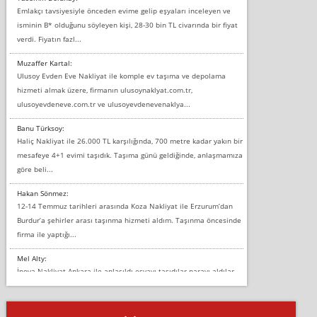
Emlakçı tavsiyesiyle önceden evime gelip eşyaları inceleyen ve
isminin B* olduğunu söyleyen kişi, 28-30 bin TL civarında bir fiyat
verdi. Fiyatın fazl...
Muzaffer Kartal:
Ulusoy Evden Eve Nakliyat ile komple ev taşıma ve depolama
hizmeti almak üzere, firmanın ulusoynaklyat.com.tr,
ulusoyevdeneve.com.tr ve ulusoyevdenevenaklya...
Banu Türksoy:
Haliç Nakliyat ile 26.000 TL karşılığında, 700 metre kadar yakın bir
mesafeye 4+1 evimi taşıdık. Taşıma günü geldiğinde, anlaşmamıza
göre beli...
Hakan Sönmez:
12-14 Temmuz tarihleri arasında Koza Nakliyat ile Erzurum’dan
Burdur’a şehirler arası taşınma hizmeti aldım. Taşınma öncesinde
firma ile yaptığı...
Mel Alty:
İnova Nakliyat Ankara ile anlaşıldı eşyayı taşıdılar parayı aldılar.
Salon duvarına bir baktım birisi boydan alüminyum renkli bantı
yapıştırm...