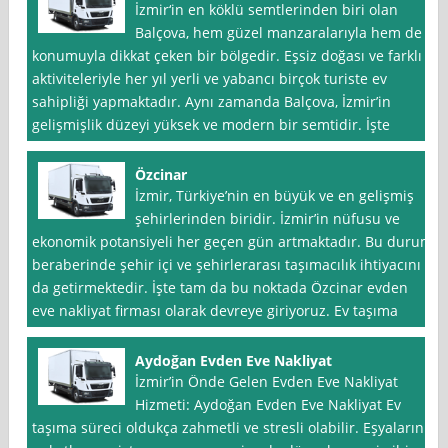
İzmir‘in en köklü semtlerinden biri olan
Balçova, hem güzel manzaralarıyla hem de
konumuyla dikkat çeken bir bölgedir. Eşsiz doğası ve farklı
aktiviteleriyle her yıl yerli ve yabancı birçok turiste ev
sahipliği yapmaktadır. Aynı zamanda Balçova, İzmir’in
gelişmişlik düzeyi yüksek ve modern bir semtidir. İşte
Özcinar
İzmir, Türkiye’nin en büyük ve en gelişmiş
şehirlerinden biridir. İzmir’in nüfusu ve
ekonomik potansiyeli her geçen gün artmaktadır. Bu durum
beraberinde şehir içi ve şehirlerarası taşımacılık ihtiyacını
da getirmektedir. İşte tam da bu noktada Özcinar evden
eve nakliyat firması olarak devreye giriyoruz. Ev taşıma
Aydoğan Evden Eve Nakliyat
İzmir’in Önde Gelen Evden Eve Nakliyat
Hizmeti: Aydoğan Evden Eve Nakliyat Ev
taşıma süreci oldukça zahmetli ve stresli olabilir. Eşyaların