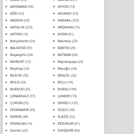
ADIYAMAN
(59)
AFYON
(73)
AĞRI
(52)
AKSARAY
(53)
AMASYA
(33)
ANKARA
(793)
ANTALYA
(233)
ARDAHAN
(15)
ARTVİN
(19)
AYDIN
(61)
Bahçelievler
(24)
Bakırköy
(25)
BALIKESİR
(97)
BARTIN
(29)
Başakşehir
(24)
BATMAN
(64)
BAYBURT
(15)
Bayrampaşa
(24)
Beşiktaş
(24)
Beyoğlu
(24)
BİLECİK
(35)
BİNGÖL
(26)
BİTLİS
(29)
BOLU
(74)
BURDUR
(25)
BURSA
(199)
ÇANAKKALE
(37)
ÇANKIRI
(19)
ÇORUM
(32)
DENİZLİ
(125)
DİYARBAKIR
(95)
DÜZCE
(39)
EDİRNE
(49)
ELAZIĞ
(52)
ERZİNCAN
(14)
ERZURUM
(91)
Esenler
(25)
ESKİŞEHİR
(60)