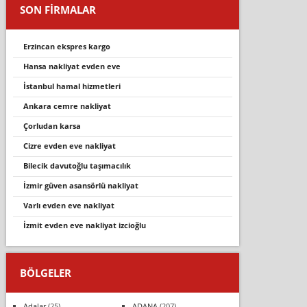
SON FİRMALAR
erzincan ekspres kargo
hansa nakliyat evden eve
i̇stanbul hamal hizmetleri
ankara cemre nakliyat
çorludan karsa
ci̇zre evden eve nakli̇yat
bilecik davutoğlu taşımacılık
i̇zmir güven asansörlü nakliyat
varli evden eve nakli̇yat
i̇zmi̇t evden eve nakli̇yat i̇zci̇oğlu
BÖLGELER
Adalar
(25)
ADANA
(207)