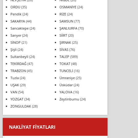
ORDU
(35)
OSMANİYE
(24)
Pendik
(24)
RİZE
(24)
SAKARYA
(44)
SAMSUN
(77)
Sancaktepe
(24)
ŞANLIURFA
(70)
Sarıyer
(24)
SİİRT
(20)
SİNOP
(21)
ŞIRNAK
(25)
Şişli
(24)
SİVAS
(76)
Sultanbeyli
(24)
TALEP
(589)
TEKİRDAĞ
(47)
TOKAT
(48)
TRABZON
(45)
TUNCELİ
(16)
Tuzla
(24)
Ümraniye
(25)
UŞAK
(29)
Üsküdar
(24)
VAN
(54)
YALOVA
(16)
YOZGAT
(34)
Zeytinburnu
(24)
ZONGULDAK
(28)
NAKLIYAT FIYATLARI