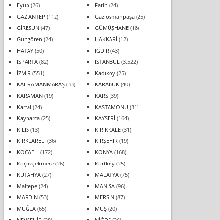
Eyüp
(26)
Fatih
(24)
GAZİANTEP
(112)
Gaziosmanpaşa
(25)
GİRESUN
(47)
GÜMÜŞHANE
(18)
Güngören
(24)
HAKKARİ
(12)
HATAY
(50)
IĞDIR
(43)
ISPARTA
(82)
İSTANBUL
(3.522)
İZMİR
(551)
Kadıköy
(25)
KAHRAMANMARAŞ
(33)
KARABÜK
(40)
KARAMAN
(19)
KARS
(39)
Kartal
(24)
KASTAMONU
(31)
Kaynarca
(25)
KAYSERİ
(164)
KİLİS
(13)
KIRIKKALE
(31)
KIRKLARELİ
(36)
KIRŞEHİR
(19)
KOCAELİ
(172)
KONYA
(168)
Küçükçekmece
(26)
Kurtköy
(25)
KÜTAHYA
(27)
MALATYA
(75)
Maltepe
(24)
MANİSA
(96)
MARDİN
(53)
MERSİN
(87)
MUĞLA
(65)
MUŞ
(20)
NEVŞEHİR
(28)
NİĞDE
(26)