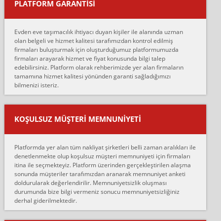
PLATFORM GARANTİSİ
Murat:
Merhaba, bu firmayı bir arkadaş tavsiyesi üzerine tercih ettim,
hiçbir sıkıntı yaşanmayacağını ve kendilerinin çok titiz
Evden eve taşımacılık ihtiyacı duyan kişiler ile alanında uzman
çalıştıklarını, müş...
olan belgeli ve hizmet kalitesi tarafımızdan kontrol edilmiş
firmaları buluşturmak için oluşturduğumuz platformumuzda
Ahmet:
firmaları arayarak hizmet ve fiyat konusunda bilgi talep
Lüleburgaz güngünes evden eve naklyat eşyalarımı taşımak için
edebilirsiniz. Platform olarak rehberimizde yer alan firmaların
anlaştık sabah eve geldiklerinde de eşyalarımı düzgün şekilde
tamamına hizmet kalitesi yönünden garanti sağladığımızı
sarcaz demelerine r...
bilmenizi isteriz.
mehmet güldü:
Ankara ALİCANLAR NAKLİYAT Tutarsız ve ticari ahlak problemleri
var verdikleri fiyat teklifini arttırdılar. Sonrasında taşıma gününde
KOŞULSUZ MÜŞTERI MEMNUNIYETI
oldukça tutarsı...
Erol:
Platformda yer alan tüm nakliyat şirketleri belli zaman aralıkları ile
Ankara Alicanlar naklyat tel 5465524025. 2600 TL'ye ankaradan
denetlenmekte olup koşulsuz müşteri memnuniyeti için firmaları
Konya ya Alicanlar naklyat la anlaştık bu şahıs evin taşınacağı gün
itina ile seçmekteyiz. Platform üzerinden gerçekleştirilen alaşma
fiyatın mazoto gele...
sonunda müşteriler tarafımızdan aranarak memnuniyet anketi
doldurularak değerlendirilir. Memnuniyetsizlik oluşması
Fatih kokmese:
durumunda bize bilgi vermeniz sonucu memnuniyetsizliğiniz
Diyarbakır dan eşyamı getirtmek için anlaştım sözleşme yaptım.
derhal giderilmektedir.
Son anda fiyat artırdılar.. mecburiyetten tasittim.. bu kişiler ağrılı
Ankara merk...