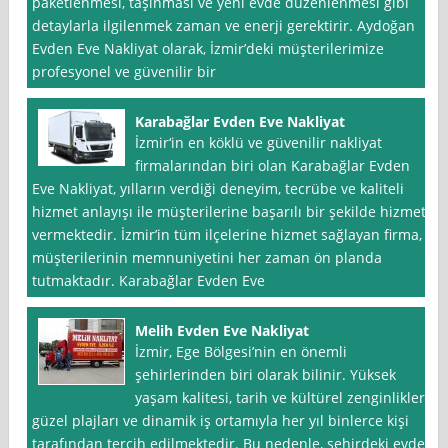
paketlenmesi, taşınması ve yeni evde düzenlenmesi gibi
detaylarla ilgilenmek zaman ve enerji gerektirir. Aydoğan
Evden Eve Nakliyat olarak, İzmir’deki müşterilerimize
profesyonel ve güvenilir bir
Karabağlar Evden Eve Nakliyat
İzmir‘in en köklü ve güvenilir nakliyat
firmalarından biri olan Karabağlar Evden
Eve Nakliyat, yılların verdiği deneyim, tecrübe ve kaliteli
hizmet anlayışı ile müşterilerine başarılı bir şekilde hizmet
vermektedir. İzmir’in tüm ilçelerine hizmet sağlayan firma,
müşterilerinin memnuniyetini her zaman ön planda
tutmaktadır. Karabağlar Evden Eve
Melih Evden Eve Nakliyat
İzmir, Ege Bölgesi’nin en önemli
şehirlerinden biri olarak bilinir. Yüksek
yaşam kalitesi, tarih ve kültürel zenginlikleri,
güzel plajları ve dinamik iş ortamıyla her yıl binlerce kişi
tarafından tercih edilmektedir. Bu nedenle, şehirdeki evden