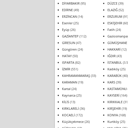
DİYARBAKIR
(95)
DÜZCE
(39)
EDİRNE
(49)
ELAZIĞ
(52)
ERZİNCAN
(14)
ERZURUM
(91
Esenler
(25)
ESKİŞEHİR
(60
Eyüp
(26)
Fatih
(24)
GAZİANTEP
(112)
Gaziosmanpa
GİRESUN
(47)
GÜMÜŞHANE
Güngören
(24)
HAKKARİ
(12)
HATAY
(50)
IĞDIR
(43)
ISPARTA
(82)
İSTANBUL
(3.5
İZMİR
(551)
Kadıköy
(25)
KAHRAMANMARAŞ
(33)
KARABÜK
(40)
KARAMAN
(19)
KARS
(39)
Kartal
(24)
KASTAMONU
Kaynarca
(25)
KAYSERİ
(164)
KİLİS
(13)
KIRIKKALE
(31
KIRKLARELİ
(36)
KIRŞEHİR
(19)
KOCAELİ
(172)
KONYA
(168)
Küçükçekmece
(26)
Kurtköy
(25)