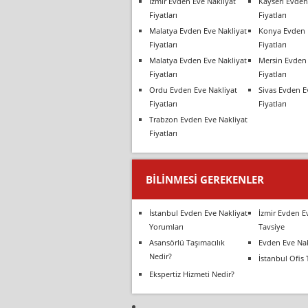
İzmir Evden Eve Nakliyat
Kayseri Evden
Fiyatları
Fiyatları
Malatya Evden Eve Nakliyat
Konya Evden 
Fiyatları
Fiyatları
Malatya Evden Eve Nakliyat
Mersin Evden 
Fiyatları
Fiyatları
Ordu Evden Eve Nakliyat
Sivas Evden E
Fiyatları
Fiyatları
Trabzon Evden Eve Nakliyat
Fiyatları
BILINMESI GEREKENLER
İstanbul Evden Eve Nakliyat
İzmir Evden E
Yorumları
Tavsiye
Asansörlü Taşımacılık
Evden Eve Nak
Nedir?
İstanbul Ofis 
Ekspertiz Hizmeti Nedir?