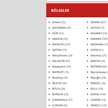
BÖLGELER
Adalar
(25)
ADANA
(207)
ADIYAMAN
(59)
AFYON
(73)
AĞRI
(52)
AKSARAY
(53)
AMASYA
(33)
ANKARA
(793)
ANTALYA
(233)
ARDAHAN
(15
ARTVİN
(19)
AYDIN
(61)
Bahçelievler
(24)
Bakırköy
(25)
BALIKESİR
(97)
BARTIN
(29)
Başakşehir
(24)
BATMAN
(64)
BAYBURT
(15)
Bayrampaşa
(
Beşiktaş
(24)
Beyoğlu
(24)
BİLECİK
(35)
BİNGÖL
(26)
BİTLİS
(29)
BOLU
(74)
BURDUR
(25)
BURSA
(199)
ÇANAKKALE
(37)
ÇANKIRI
(19)
ÇORUM
(32)
DENİZLİ
(125)