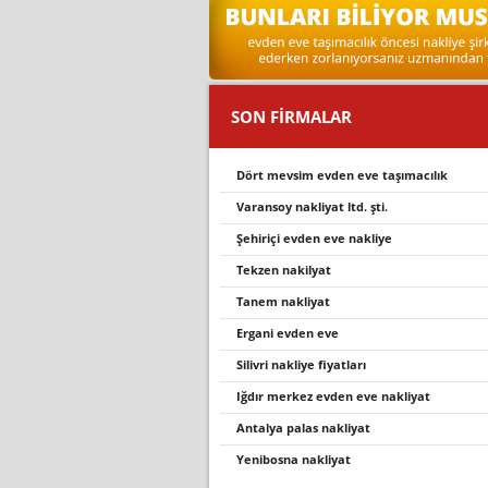
SON FİRMALAR
dört mevsim evden eve taşımacılık
varansoy nakliyat ltd. şti̇.
şehiriçi evden eve nakliye
tekzen naki̇lyat
tanem nakliyat
ergani̇ evden eve
silivri nakliye fiyatları
iğdir merkez evden eve nakli̇yat
antalya palas nakliyat
yenibosna nakliyat