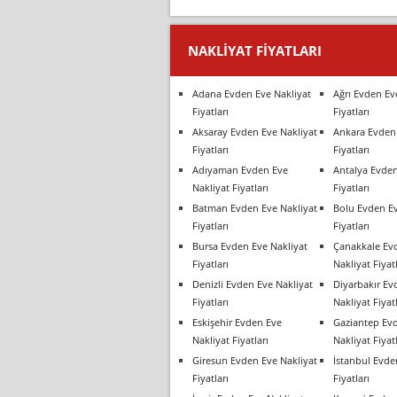
NAKLIYAT FIYATLARI
Adana Evden Eve Nakliyat
Ağrı Evden Ev
Fiyatları
Fiyatları
Aksaray Evden Eve Nakliyat
Ankara Evden 
Fiyatları
Fiyatları
Adıyaman Evden Eve
Antalya Evden
Nakliyat Fiyatları
Fiyatları
Batman Evden Eve Nakliyat
Bolu Evden Ev
Fiyatları
Fiyatları
Bursa Evden Eve Nakliyat
Çanakkale Ev
Fiyatları
Nakliyat Fiyatl
Denizli Evden Eve Nakliyat
Diyarbakır Ev
Fiyatları
Nakliyat Fiyatl
Eskişehir Evden Eve
Gaziantep Ev
Nakliyat Fiyatları
Nakliyat Fiyatl
Giresun Evden Eve Nakliyat
İstanbul Evde
Fiyatları
Fiyatları