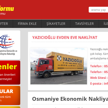
FTER
FİRMA EKLE
ŞİKAYETLER
TAVSİYELER
İL
Osmaniye Ekonomik Nakliy