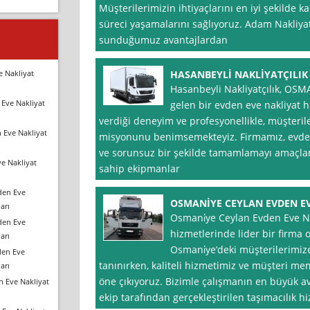
Müşterilerimizin ihtiyaçlarını en iyi şekilde k
süreci yaşamalarını sağlıyoruz. Adam Nakliyat
sunduğumuz avantajlardan
e Nakliyat
HASANBEYLİ NAKLİYATÇILIK
Hasanbeyli Nakliyatçılık, OSM
Eve Nakliyat
gelen bir evden eve nakliyat hi
verdiği deneyim ve profesyonellikle, müşteril
 Eve Nakliyat
misyonunu benimsemekteyiz. Firmamız, evden 
ve sorunsuz bir şekilde tamamlamayı amaçlam
e Nakliyat
sahip ekipmanlar
den Eve
OSMANİYE CEYLAN EVDEN E
arı
Osmani̇ye Ceylan Evden Eve Nak
den Eve
hizmetlerinde lider bir firma o
arı
Osmani̇ye’deki müşterilerimi
den Eve
tanınırken, kaliteli hizmetimiz ve müşteri me
arı
öne çıkıyoruz. Bizimle çalışmanın en büyük av
n Eve Nakliyat
ekip tarafından gerçekleştirilen taşımacılık hi