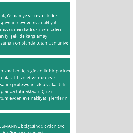
rak, Osmaniye ve çevresindeki
ve güvenilir evden eve nakliyat
mamız, uzman kadrosu ve modern
en iyi şekilde karşılamayı
r zaman ön planda tutan Osmaniye
izmetleri için güvenilir bir partner
ık olarak hizmet vermekteyiz.
sahip profesyonel ekip ve kaliteli
 planda tutmaktadır. Çınar
tüm evden eve nakliyat işlemlerini
, OSMANİYE bölgesinde evden eve
 bir firmayız. Müşteri