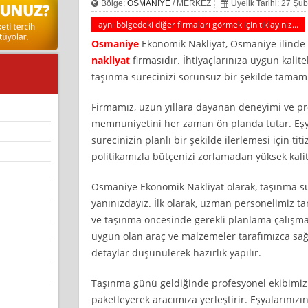
Bölge:
OSMANİYE
/ MERKEZ
Üyelik Tarihi: 27 Şu
aynı bölgedeki diğer firmaları görmek için tıklayınız...
Osmaniye
Ekonomik Nakliyat, Osmaniye ilinde 
nakliyat
firmasıdır. İhtiyaçlarınıza uygun kalit
taşınma sürecinizi sorunsuz bir şekilde tamam
Firmamız, uzun yıllara dayanan deneyimi ve pr
memnuniyetini her zaman ön planda tutar. Eşya
sürecinizin planlı bir şekilde ilerlemesi için titiz
politikamızla bütçenizi zorlamadan yüksek kalit
Osmaniye Ekonomik Nakliyat olarak, taşınma s
yanınızdayız. İlk olarak, uzman personelimiz tar
ve taşınma öncesinde gerekli planlama çalışmalar
uygun olan araç ve malzemeler tarafımızca sağ
detaylar düşünülerek hazırlık yapılır.
Taşınma günü geldiğinde profesyonel ekibimiz e
paketleyerek aracımıza yerleştirir. Eşyalarını