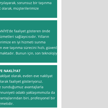
arşılayarak, sorunsuz bir taşınma
 olarak, müşterilerimize
ANİYE’de faaliyet gösteren önde
zmetleri sağlayıcısıdır. Yılların
erimize en iyi hizmeti sunma
eve taşınma sürecini hızlı, güvenli
aktadır. Bunun için, son teknolojiye
VE NAKLİYAT
li̇yat olarak, evden eve nakliyat
larak faaliyet gösteriyoruz.
ze sunduğumuz avantajlarla
mnuniyeti odaklı yaklaşımımızla da
antajlarından biri, profesyonel bir
zmetidir.