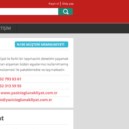
|
Kayıt ol
Giriş yap
ETİŞİM
at