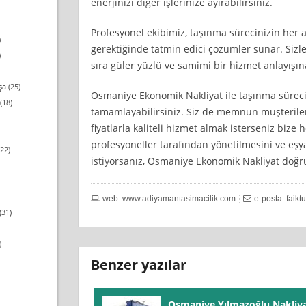
enerjinizi diğer işlerinize ayırabilirsiniz.
Profesyonel ekibimiz, taşınma sürecinizin her 
)
gerektiğinde tatmin edici çözümler sunar. Sizl
)
sıra güler yüzlü ve samimi bir hizmet anlayışın
şa
(25)
Osmaniye Ekonomik Nakliyat ile taşınma süreci
(18)
tamamlayabilirsiniz. Siz de memnun müşterile
fiyatlarla kaliteli hizmet almak isterseniz biz
profesyoneller tarafından yönetilmesini ve eşy
22)
istiyorsanız, Osmaniye Ekonomik Nakliyat doğru 
web: www.adiyamantasimacilik.com
e-posta:
faik
(31)
)
Benzer yazılar
Osmaniye Yılmazoğlu Nakliy