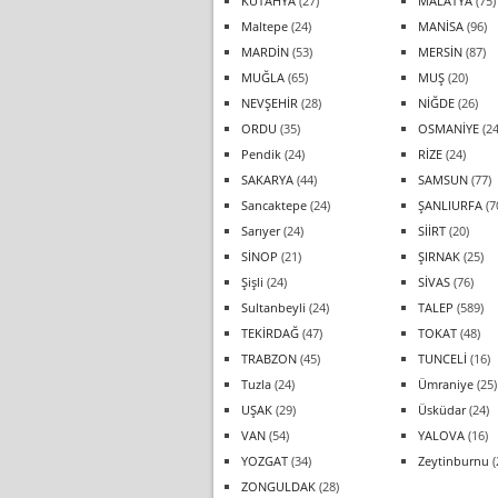
KÜTAHYA
(27)
MALATYA
(75)
Maltepe
(24)
MANİSA
(96)
MARDİN
(53)
MERSİN
(87)
MUĞLA
(65)
MUŞ
(20)
NEVŞEHİR
(28)
NİĞDE
(26)
ORDU
(35)
OSMANİYE
(24
Pendik
(24)
RİZE
(24)
SAKARYA
(44)
SAMSUN
(77)
Sancaktepe
(24)
ŞANLIURFA
(7
Sarıyer
(24)
SİİRT
(20)
SİNOP
(21)
ŞIRNAK
(25)
Şişli
(24)
SİVAS
(76)
Sultanbeyli
(24)
TALEP
(589)
TEKİRDAĞ
(47)
TOKAT
(48)
TRABZON
(45)
TUNCELİ
(16)
Tuzla
(24)
Ümraniye
(25)
UŞAK
(29)
Üsküdar
(24)
VAN
(54)
YALOVA
(16)
YOZGAT
(34)
Zeytinburnu
(
ZONGULDAK
(28)