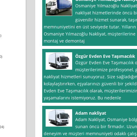
Osmaniye Yılmazoğlu Nakliyat
nakliyat hizmetlerinde öncü bir
güvenilir hizmet sunarak, taşı
memnuniyetini en üst seviyede tutar. Yıllar
Osmaniye Yılmazoğlu Nakliyat, müşterilerine 
)
montaj ve demontaj
Özgür Evden Eve Taşımacılık
0)
Özgür Evden Eve Taşımacılık o
müşterilerimize profesyonel, 
nakliyat hizmetleri sunuyoruz. Size sağladığı
kolaylaştırırken, eşyalarınızı güvenli bir şeki
Evden Eve Taşımacılık olarak, müşterilerimiz
yaşamalarını istemiyoruz. Bu nedenle
Adam nakliyat
Adam Nakliyat, Osmaniye bölg
sunan öncü bir firmadır. Uzun 
24)
deneyim ve müşteri memnuniyeti odaklı çalışm