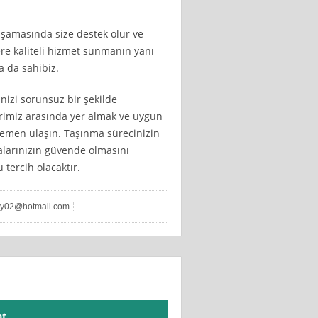
aşamasında size destek olur ve
ere kaliteli hizmet sunmanın yanı
a da sahibiz.
nizi sorunsuz bir şekilde
rimiz arasında yer almak ve uygun
e hemen ulaşın. Taşınma sürecinizin
alarınızın güvende olmasını
tercih olacaktır.
tuy02@hotmail.com
at