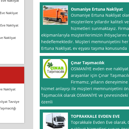
 Eve Nakliyat
Osmaniye Ertuna Nakliyat
Eve Nakliyat
Osmaniye Ertuna Nakliyat ola
müşterilere yıllardır kaliteli 
Eve Nakliyat
hizmetleri sunmaktayız. Fir
ekipmanlarıyla müşterilerimizin ihtiyaçlarını 
ve Nakliyat
hedeflemektedir. Müşteri memnuniyetini he
Ertuna Nakliyat, ev eşyası taşıma konusunda
Çınar Taşımacılık
OSMANİYE evden eve nakliyat h
arayanlar için Çınar Taşımacıl
Firmamız, yılların deneyimine 
hizmet anlayışı ile müşteri memnuniyetini ön
ve Nakliyat
Taşımacılık olarak OSMANİYE ve çevresindeki 
özenli
liyat Tavsiye
Taşımacılığı
TOPRAKKALE EVDEN EVE
Toprakkale Evden Eve olarak
nakliyat hizmetleri sunan öncü