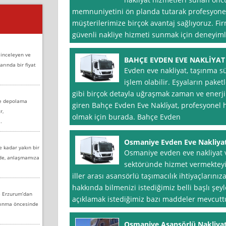
memnuniyetini ön planda tutarak profesyonel 
müşterilerimize birçok avantaj sağlıyoruz. Fir
güvenli nakliye hizmeti sunmak için deneyimli
 inceleyen ve
BAHÇE EVDEN EVE NAKLİYAT
arında bir fiyat
Evden eve nakliyat, taşınma sü
işlem olabilir. Eşyaların paket
gibi birçok detayla uğraşmak zaman ve enerji 
ve depolama
giren Bahçe Evden Eve Nakli̇yat, profesyonel 
r,
olmak için burada. Bahçe Evden
.
Osmaniye Evden Eve Nakliya
e kadar yakın bir
Osmaniye evden eve nakliyat ve
nde, anlaşmamıza
sektöründe hizmet vermekteyiz.
iller arası asansörlü taşımacılık ihtiyaçlarını
hakkında bilmenizi istediğimiz belli başlı şey
e Erzurum’dan
açıklamak istediğimiz bazı maddeler mevcuttu
aşınma öncesinde
Osmaniye Asansörlü Nakliya