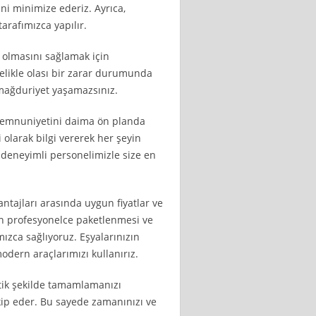
ni minimize ederiz. Ayrıca,
arafımızca yapılır.
 olmasını sağlamak için
lelikle olası bir zarar durumunda
 mağduriyet yaşamazsınız.
memnuniyetini daima ön planda
 olarak bilgi vererek her şeyin
ve deneyimli personelimizle size en
tajları arasında uygun fiyatlar ve
ızın profesyonelce paketlenmesi ve
ızca sağlıyoruz. Eşyalarınızın
odern araçlarımızı kullanırız.
atik şekilde tamamlamanızı
akip eder. Bu sayede zamanınızı ve