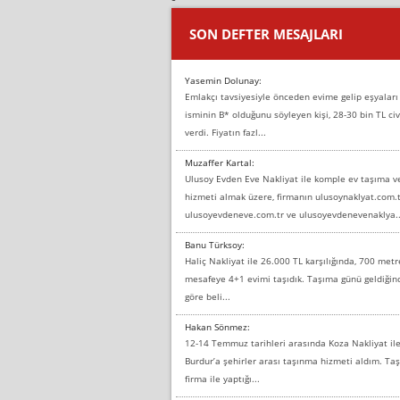
SON DEFTER MESAJLARI
Yasemin Dolunay:
Emlakçı tavsiyesiyle önceden evime gelip eşyaları
isminin B* olduğunu söyleyen kişi, 28-30 bin TL civ
verdi. Fiyatın fazl...
Muzaffer Kartal:
Ulusoy Evden Eve Nakliyat ile komple ev taşıma 
hizmeti almak üzere, firmanın ulusoynaklyat.com.t
ulusoyevdeneve.com.tr ve ulusoyevdenevenaklya..
Banu Türksoy:
Haliç Nakliyat ile 26.000 TL karşılığında, 700 metr
mesafeye 4+1 evimi taşıdık. Taşıma günü geldiği
göre beli...
Hakan Sönmez:
12-14 Temmuz tarihleri arasında Koza Nakliyat il
Burdur’a şehirler arası taşınma hizmeti aldım. T
firma ile yaptığı...