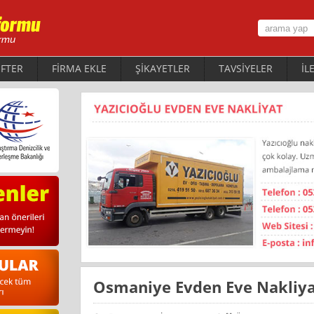
FTER
FİRMA EKLE
ŞİKAYETLER
TAVSİYELER
İL
Osmaniye Evden Eve Nakliy