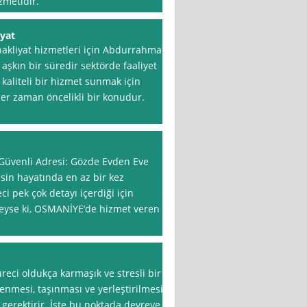
zmetidir.
iyat
nakliyat hizmetleri için Abdurrahman
ı aşkın bir süredir sektörde faaliyet
 kaliteli bir hizmet sunmak için
her zaman öncelikli bir konudur.
üvenli Adresi: Gözde Evden Eve
sin hayatında en az bir kez
ci pek çok detayı içerdiği için
 Neyse ki, OSMANİYE’de hizmet veren
reci oldukça karmaşık ve stresli bir
lenmesi, taşınması ve yerleştirilmesi
gerektirir. İşte bu noktada devreye