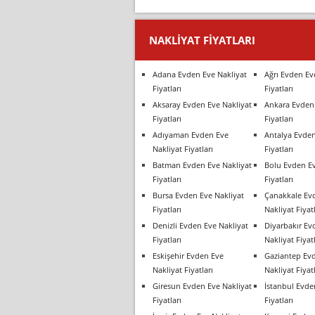
NAKLIYAT FIYATLARI
Adana Evden Eve Nakliyat
Ağrı Evden Ev
Fiyatları
Fiyatları
Aksaray Evden Eve Nakliyat
Ankara Evden 
Fiyatları
Fiyatları
Adıyaman Evden Eve
Antalya Evden
Nakliyat Fiyatları
Fiyatları
Batman Evden Eve Nakliyat
Bolu Evden Ev
Fiyatları
Fiyatları
Bursa Evden Eve Nakliyat
Çanakkale Ev
Fiyatları
Nakliyat Fiyatl
Denizli Evden Eve Nakliyat
Diyarbakır Ev
Fiyatları
Nakliyat Fiyatl
Eskişehir Evden Eve
Gaziantep Ev
Nakliyat Fiyatları
Nakliyat Fiyatl
Giresun Evden Eve Nakliyat
İstanbul Evde
Fiyatları
Fiyatları