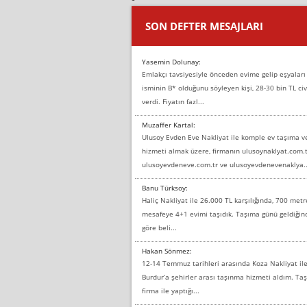
SON DEFTER MESAJLARI
Yasemin Dolunay:
Emlakçı tavsiyesiyle önceden evime gelip eşyaları
isminin B* olduğunu söyleyen kişi, 28-30 bin TL civ
verdi. Fiyatın fazl...
Muzaffer Kartal:
Ulusoy Evden Eve Nakliyat ile komple ev taşıma 
hizmeti almak üzere, firmanın ulusoynaklyat.com.t
ulusoyevdeneve.com.tr ve ulusoyevdenevenaklya..
Banu Türksoy:
Haliç Nakliyat ile 26.000 TL karşılığında, 700 metr
mesafeye 4+1 evimi taşıdık. Taşıma günü geldiği
göre beli...
Hakan Sönmez:
12-14 Temmuz tarihleri arasında Koza Nakliyat il
Burdur’a şehirler arası taşınma hizmeti aldım. T
firma ile yaptığı...