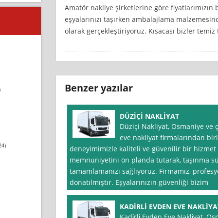
Amatör nakliye şirketlerine göre fiyatlarımızın 
eşyalarınızı taşırken ambalajlama malzemesind
olarak gerçekleştiriyoruz. Kısacası bizler temiz
Benzer yazılar
)
DÜZİÇİ NAKLİYAT
Düziçi Nakliyat, Osmaniye ve
eve nakliyat firmalarından biri
24)
deneyimimizle kaliteli ve güvenilir bir hizme
memnuniyetini ön planda tutarak, taşınma süre
tamamlamanızı sağlıyoruz. Firmamız, profesy
donatılmıştır. Eşyalarınızın güvenliği bizim
KADİRLİ EVDEN EVE NAKLİYA
Kadi̇rli̇ Evden Eve Nakli̇yat,