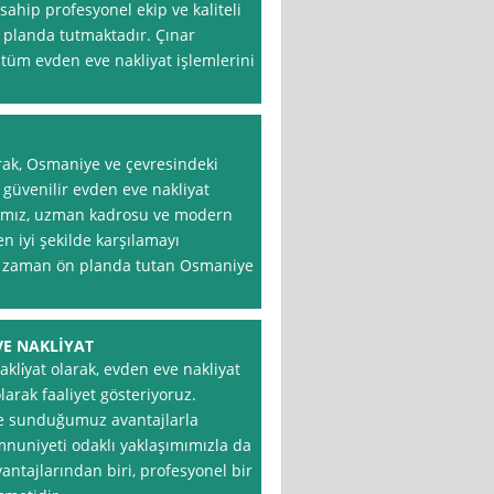
sahip profesyonel ekip ve kaliteli
 planda tutmaktadır. Çınar
tüm evden eve nakliyat işlemlerini
rak, Osmaniye ve çevresindeki
ve güvenilir evden eve nakliyat
mamız, uzman kadrosu ve modern
en iyi şekilde karşılamayı
r zaman ön planda tutan Osmaniye
VE NAKLİYAT
li̇yat olarak, evden eve nakliyat
larak faaliyet gösteriyoruz.
ze sunduğumuz avantajlarla
mnuniyeti odaklı yaklaşımımızla da
antajlarından biri, profesyonel bir