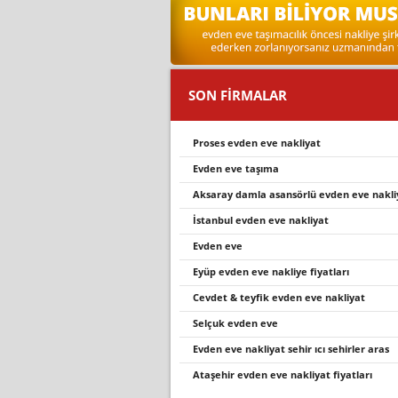
SON FİRMALAR
proses evden eve nakliyat
evden eve taşıma
aksaray damla asansörlü evden eve nakli̇
i̇stanbul evden eve nakli̇yat
evden eve
eyüp evden eve nakliye fiyatları
cevdet & teyfik evden eve nakliyat
selçuk evden eve
evden eve nakli̇yat sehi̇r ici sehi̇rler aras
ataşehir evden eve nakliyat fiyatları