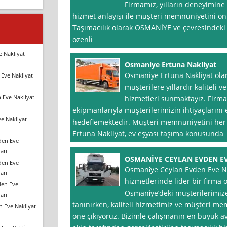
Firmamız, yılların deneyimine 
hizmet anlayışı ile müşteri memnuniyetini ön
Taşımacılık olarak OSMANİYE ve çevresindeki 
özenli
e Nakliyat
Osmaniye Ertuna Nakliyat
Osmaniye Ertuna Nakliyat ola
Eve Nakliyat
müşterilere yıllardır kaliteli 
 Eve Nakliyat
hizmetleri sunmaktayız. Fir
ekipmanlarıyla müşterilerimizin ihtiyaçlarını 
e Nakliyat
hedeflemektedir. Müşteri memnuniyetini he
Ertuna Nakliyat, ev eşyası taşıma konusunda
den Eve
arı
OSMANİYE CEYLAN EVDEN E
den Eve
Osmani̇ye Ceylan Evden Eve Nak
arı
hizmetlerinde lider bir firma o
den Eve
Osmani̇ye’deki müşterilerimi
arı
tanınırken, kaliteli hizmetimiz ve müşteri me
n Eve Nakliyat
öne çıkıyoruz. Bizimle çalışmanın en büyük av