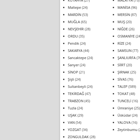
KÜTAHYA
(27)
MALATYA
(75)
Maltepe
(24)
MANİSA
(96)
MARDİN
(53)
MERSİN
(87)
MUĞLA
(65)
MUŞ
(20)
NEVŞEHİR
(28)
NİĞDE
(26)
ORDU
(35)
OSMANİYE
(24
Pendik
(24)
RİZE
(24)
SAKARYA
(44)
SAMSUN
(77)
Sancaktepe
(24)
ŞANLIURFA
(7
Sarıyer
(24)
SİİRT
(20)
SİNOP
(21)
ŞIRNAK
(25)
Şişli
(24)
SİVAS
(76)
Sultanbeyli
(24)
TALEP
(589)
TEKİRDAĞ
(47)
TOKAT
(48)
TRABZON
(45)
TUNCELİ
(16)
Tuzla
(24)
Ümraniye
(25)
UŞAK
(29)
Üsküdar
(24)
VAN
(54)
YALOVA
(16)
YOZGAT
(34)
Zeytinburnu
(
ZONGULDAK
(28)