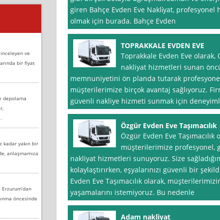
giren Bahçe Evden Eve Nakli̇yat, profesyonel 
olmak için burada. Bahçe Evden
TOPRAKKALE EVDEN EVE
 inceleyen ve
Toprakkale Evden Eve olarak
arında bir fiyat
nakliyat hizmetleri sunan öncü
memnuniyetini ön planda tutarak profesyonel 
müşterilerimize birçok avantaj sağlıyoruz. Fir
ve depolama
güvenli nakliye hizmeti sunmak için deneyimli
r,
.
Özgür Evden Eve Taşımacılık
Özgür Evden Eve Taşımacılık o
e kadar yakın bir
müşterilerimize profesyonel, 
nde, anlaşmamıza
nakliyat hizmetleri sunuyoruz. Size sağladığı
kolaylaştırırken, eşyalarınızı güvenli bir şeki
Evden Eve Taşımacılık olarak, müşterilerimiz
e Erzurum’dan
yaşamalarını istemiyoruz. Bu nedenle
aşınma öncesinde
Adam nakliyat