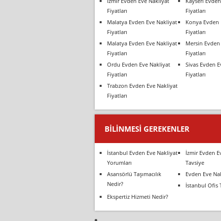
İzmir Evden Eve Nakliyat
Kayseri Evden
Fiyatları
Fiyatları
Malatya Evden Eve Nakliyat
Konya Evden 
Fiyatları
Fiyatları
Malatya Evden Eve Nakliyat
Mersin Evden 
Fiyatları
Fiyatları
Ordu Evden Eve Nakliyat
Sivas Evden E
Fiyatları
Fiyatları
Trabzon Evden Eve Nakliyat
Fiyatları
BILINMESI GEREKENLER
İstanbul Evden Eve Nakliyat
İzmir Evden E
Yorumları
Tavsiye
Asansörlü Taşımacılık
Evden Eve Nak
Nedir?
İstanbul Ofis 
Ekspertiz Hizmeti Nedir?