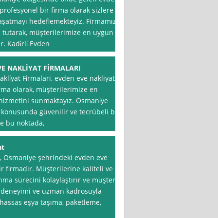
profesyonel bir firma olarak sizlere
 yaşatmayı hedeflemekteyiz. Firmamız,
tutarak, müşterilerimize en uygun
. Kadi̇rli̇ Evden
E NAKLİYAT FİRMALARI
li̇yat Fi̇rmalari, evden eve nakliyat
rma olarak, müşterilerimize en
 hizmetini sunmaktayız. Osmani̇ye
ı konusunda güvenilir ve tecrübeli bir
te bu noktada,
at
, Osmaniye şehrindeki evden eve
 firmadır. Müşterilerine kaliteli ve
nma sürecini kolaylaştırır ve müşteri
ın deneyimi ve uzman kadrosuyla
hassas eşya taşıma, paketleme,