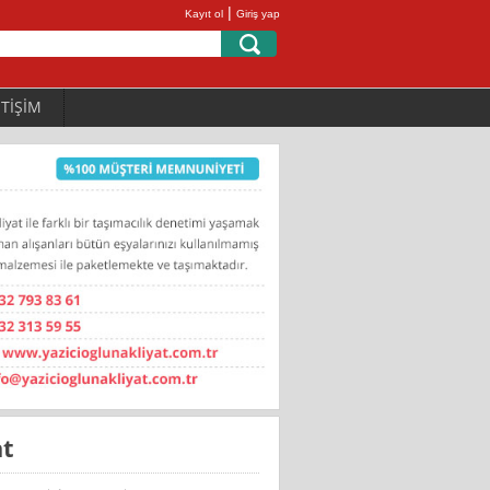
|
Kayıt ol
Giriş yap
ETİŞİM
at