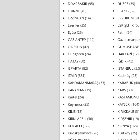
DİYARBAKIR
(95)
DÜZCE
(39)
EDİRNE
(49)
ELAZIĞ
(52)
ERZİNCAN
(14)
ERZURUM
(91
Esenler
(25)
ESKİŞEHİR
(60
Eyüp
(26)
Fatih
(24)
GAZİANTEP
(112)
Gaziosmanpa
GİRESUN
(47)
GÜMÜŞHANE
Güngören
(24)
HAKKARİ
(12)
HATAY
(50)
IĞDIR
(43)
ISPARTA
(82)
İSTANBUL
(3.5
İZMİR
(551)
Kadıköy
(25)
KAHRAMANMARAŞ
(33)
KARABÜK
(40)
KARAMAN
(19)
KARS
(39)
Kartal
(24)
KASTAMONU
Kaynarca
(25)
KAYSERİ
(164)
KİLİS
(13)
KIRIKKALE
(31
KIRKLARELİ
(36)
KIRŞEHİR
(19)
KOCAELİ
(172)
KONYA
(168)
Küçükçekmece
(26)
Kurtköy
(25)