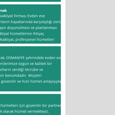
 nak
Nakliyat Firması Evden eve
anların hayatlarında karşılaştığı zorlu
etayın düşünülmesi ve planlanması
liyat hizmetlerine ihtiyaç
akliyat, profesyonel hizmetleri
arak, OSMANİYE şehrindeki evden eve
rilerimize özgün ve kaliteli bir
ılların verdiği tecrübe ve
 bir konumdadır. Müşteri
üvenilir ve hızlı hizmet anlayışıyla
izmetleri için güvenilir bir partner
ık olarak hizmet vermekteyiz.