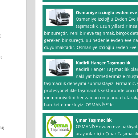
Osmaniye izcioğlu evden eve
Osmaniye Izcioğlu Evden Eve 
taşımacılık, uzun yıllardır ins
bir süreçtir. Yeni bir eve taşınmak, birçok d
)
gereken bir süreçti. Bu nedenle evden eve nak
duyulmaktadır. Osmaniye Izcioğlu Evden Eve N
0)
Kadirli Hançer Taşımacılık
Kadirli Hançer Taşımacılık ol
nakliyat hizmetlerimizle müşte
taşımacılık deneyimi sunmaktayız. Firmamız, y
profesyonellikle taşımacılık sektöründe öncü
memnuniyetini her zaman ön planda tutarak, g
hareket etmekteyiz. OSMANİYE’de
Çınar Taşımacılık
OSMANİYE evden eve nakliyat h
24)
arayanlar için Çınar Taşımacıl