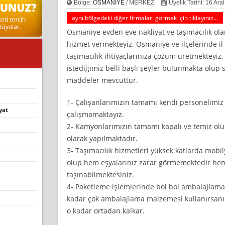
Bölge:
OSMANİYE
/ MERKEZ
Üyelik Tarihi: 16 Ara
aynı bölgedeki diğer firmaları görmek için tıklayınız...
Osmaniye evden eve nakliyat ve taşımacılık olar
hizmet vermekteyiz. Osmaniye ve ilçelerinde il i
taşımacılık ihtiyaçlarınıza çözüm üretmekteyiz.
istediğimiz belli başlı şeyler bulunmakta olup 
maddeler mevcuttur.
1- Çalışanlarımızın tamamı kendi personelimiz
yat
çalışmamaktayız.
2- Kamyonlarımızın tamamı kapalı ve temiz olup
olarak yapılmaktadır.
3- Taşımacılık hizmetleri yüksek katlarda mobil
olup hem eşyalarınız zarar görmemektedir hem 
taşınabilmektesiniz.
4- Paketleme işlemlerinde bol bol ambalajlam
kadar çok ambalajlama malzemesi kullanırsanız 
o kadar ortadan kalkar.