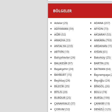
BÖLGELER
Adalar
(25)
ADANA
(207)
ADIYAMAN
(59)
AFYON
(73)
AĞRI
(52)
AKSARAY
(53)
AMASYA
(33)
ANKARA
(793)
ANTALYA
(233)
ARDAHAN
(15
ARTVİN
(19)
AYDIN
(61)
Bahçelievler
(24)
Bakırköy
(25)
BALIKESİR
(97)
BARTIN
(29)
Başakşehir
(24)
BATMAN
(64)
BAYBURT
(15)
Bayrampaşa
(
Beşiktaş
(24)
Beyoğlu
(24)
BİLECİK
(35)
BİNGÖL
(26)
BİTLİS
(29)
BOLU
(74)
BURDUR
(25)
BURSA
(199)
ÇANAKKALE
(37)
ÇANKIRI
(19)
ÇORUM
(32)
DENİZLİ
(125)