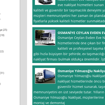
eve nakliyat hizmetleri sunan 
kaliteli ve güvenilir bir taşımacılık deneyimi
)
müşteri memnuniyetini her zaman ön planda 
)
fiyatlarla yüksek kaliteli hizmetler sunmaktadır
şa
(25)
OSMANİYE CEYLAN EVDEN EV
(18)
Osmani̇ye Ceylan Evden Eve Nak
hizmetlerinde öne çıkan bir fi
kaliteli ve profesyonel taşıma
22)
gibi hızla büyüyen bir şehirde, ev taşımacılığ
nakliyat firması bulmak oldukça önemlidir. İş
Osmaniye Yılmazoğlu Nakliy
(31)
Osmaniye Yılmazoğlu Nakliyat
nakliyat hizmetlerinde öncü bir
)
güvenilir hizmet sunarak, taşı
memnuniyetini en üst seviyede tutar. Yıllar
Osmaniye Yılmazoğlu Nakliyat, müşterilerine 
montaj ve demontaj