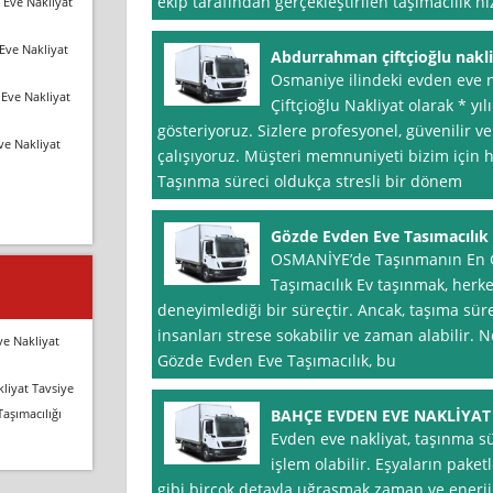
ekip tarafından gerçekleştirilen taşımacılık hi
 Eve Nakliyat
Eve Nakliyat
Abdurrahman çiftçioğlu nakl
Osmaniye ilindeki evden eve 
Eve Nakliyat
Çiftçioğlu Nakliyat olarak * yıl
gösteriyoruz. Sizlere profesyonel, güvenilir ve
ve Nakliyat
çalışıyoruz. Müşteri memnuniyeti bizim için 
Taşınma süreci oldukça stresli bir dönem
Gözde Evden Eve Tasımacılık
OSMANİYE’de Taşınmanın En G
Taşımacılık Ev taşınmak, herke
deneyimlediği bir süreçtir. Ancak, taşıma süre
insanları strese sokabilir ve zaman alabilir.
ve Nakliyat
Gözde Evden Eve Taşımacılık, bu
liyat Tavsiye
Taşımacılığı
BAHÇE EVDEN EVE NAKLİYAT
Evden eve nakliyat, taşınma sü
işlem olabilir. Eşyaların paket
gibi birçok detayla uğraşmak zaman ve enerji 