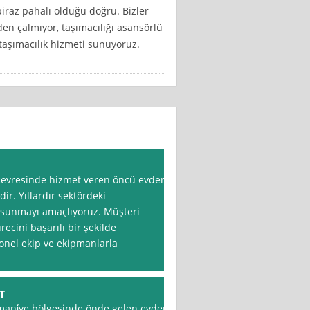
biraz pahalı olduğu doğru. Bizler
en çalmıyor, taşımacılığı asansörlü
 taşımacılık hizmeti sunuyoruz.
 çevresinde hizmet veren öncü evden
dir. Yıllardır sektördeki
t sunmayı amaçlıyoruz. Müşteri
cini başarılı bir şekilde
onel ekip ve ekipmanlarla
T
 Osmani̇ye bölgesinde önde gelen evden