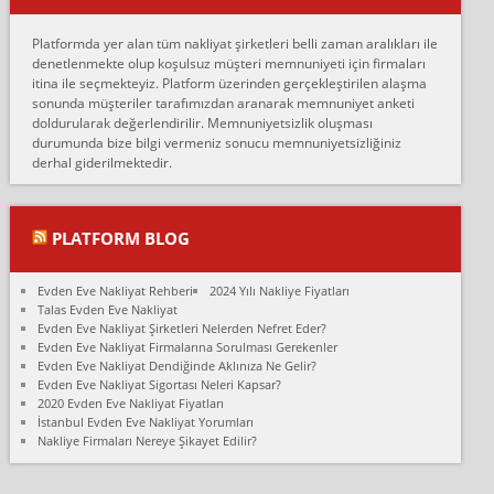
Erol:
Platformda yer alan tüm nakliyat şirketleri belli zaman aralıkları ile
Ankara Alicanlar naklyat tel 5465524025. 2600 TL'ye ankaradan
denetlenmekte olup koşulsuz müşteri memnuniyeti için firmaları
Konya ya Alicanlar naklyat la anlaştık bu şahıs evin taşınacağı gün
itina ile seçmekteyiz. Platform üzerinden gerçekleştirilen alaşma
fiyatın mazoto gele...
sonunda müşteriler tarafımızdan aranarak memnuniyet anketi
doldurularak değerlendirilir. Memnuniyetsizlik oluşması
Fatih kokmese:
durumunda bize bilgi vermeniz sonucu memnuniyetsizliğiniz
Diyarbakır dan eşyamı getirtmek için anlaştım sözleşme yaptım.
derhal giderilmektedir.
Son anda fiyat artırdılar.. mecburiyetten tasittim.. bu kişiler ağrılı
Ankara merk...
Ali:
PLATFORM BLOG
İzmir de evim naklyat diye bir firmaya ev taşıttık, çok pişman
olduk. Asansörlü dediler sonra uraya asansör kurulmaz dediler
Evden Eve Nakliyat Rehberi
2024 Yılı Nakliye Fiyatları
fark istediler. ortada asa...
Talas Evden Eve Nakliyat
Evden Eve Nakliyat Şirketleri Nelerden Nefret Eder?
Nimet:
Evden Eve Nakliyat Firmalarına Sorulması Gerekenler
Ben 2021 Ağustos ilk haftası Evimi taşıdım yani İstanbul'un bir
Evden Eve Nakliyat Dendiğinde Aklınıza Ne Gelir?
Mahallesi'nden bir başka Mahallesi'ne yani Ümraniye bölgesinde
Evden Eve Nakliyat Sigortası Neleri Kapsar?
oturuyorum önceleri ara...
2020 Evden Eve Nakliyat Fiyatları
İstanbul Evden Eve Nakliyat Yorumları
Nimet Köse:
Nakliye Firmaları Nereye Şikayet Edilir?
Merhaba ben 2021 Ağustos ilk haftası evimi Ümraniye'den Çok
yakın bir bölgeye taşıdım yeni Ümraniye'nin Mahallesi'ne