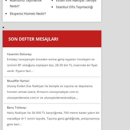
Asansörlü Taşımacılık
Evden Eve Nakliyat Tavsiye
Nedir?
İstanbul Ofis Taşımacılığı
Ekspertiz Hizmeti Nedir?
SON DEFTER MESAJLARI
Yasemin Dolunay:
Emlakçı tavsiyesiyle önceden evime gelip eşyaları inceleyen ve
isminin B* olduğunu söyleyen kişi, 28-30 bin TL civarında bir fiyat
verdi. Fiyatın fazl...
Muzaffer Kartal:
Ulusoy Evden Eve Nakliyat ile komple ev taşıma ve depolama
hizmeti almak üzere, firmanın ulusoynaklyat.com.tr,
ulusoyevdeneve.com.tr ve ulusoyevdenevenaklya...
Banu Türksoy:
Haliç Nakliyat ile 26.000 TL karşılığında, 700 metre kadar yakın bir
mesafeye 4+1 evimi taşıdık. Taşıma günü geldiğinde, anlaşmamıza
göre beli...