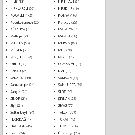
KİLİS
(13)
KIRIKKALE
(31)
KIRKLARELİ
(36)
KIRŞEHİR
(19)
KOCAELİ
(172)
KONYA
(168)
Küçükçekmece
(26)
Kurtköy
(25)
KÜTAHYA
(27)
MALATYA
(75)
Maltepe
(24)
MANİSA
(96)
MARDİN
(53)
MERSİN
(87)
MUĞLA
(65)
MUŞ
(20)
NEVŞEHİR
(28)
NİĞDE
(26)
ORDU
(35)
OSMANİYE
(24)
Pendik
(24)
RİZE
(24)
SAKARYA
(44)
SAMSUN
(77)
Sancaktepe
(24)
ŞANLIURFA
(70)
Sarıyer
(24)
SİİRT
(20)
SİNOP
(21)
ŞIRNAK
(25)
Şişli
(24)
SİVAS
(76)
Sultanbeyli
(24)
TALEP
(589)
TEKİRDAĞ
(47)
TOKAT
(48)
TRABZON
(45)
TUNCELİ
(16)
Tuzla
(24)
Ümraniye
(25)