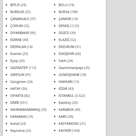
BİTLİS
(29)
BOLU
(74)
BURDUR
(25)
BURSA
(199)
ÇANAKKALE
(37)
ÇANKIRI
(19)
ÇORUM
(32)
DENİZLİ
(125)
DİYARBAKIR
(95)
DÜZCE
(39)
EDİRNE
(49)
ELAZIĞ
(52)
ERZİNCAN
(14)
ERZURUM
(91)
Esenler
(25)
ESKİŞEHİR
(60)
Eyüp
(26)
Fatih
(24)
GAZİANTEP
(112)
Gaziosmanpaşa
(25)
GİRESUN
(47)
GÜMÜŞHANE
(18)
Güngören
(24)
HAKKARİ
(12)
HATAY
(50)
IĞDIR
(43)
ISPARTA
(82)
İSTANBUL
(3.522)
İZMİR
(551)
Kadıköy
(25)
KAHRAMANMARAŞ
(33)
KARABÜK
(40)
KARAMAN
(19)
KARS
(39)
Kartal
(24)
KASTAMONU
(31)
Kaynarca
(25)
KAYSERİ
(164)