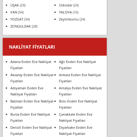
UŞAK
(29)
Üsküdar
(24)
VAN
(54)
YALOVA
(16)
YOZGAT
(34)
Zeytinburnu
(24)
ZONGULDAK
(28)
NAKLIYAT FIYATLARI
Adana Evden Eve Nakliyat
Ağrı Evden Eve Nakliyat
Fiyatları
Fiyatları
Aksaray Evden Eve Nakliyat
Ankara Evden Eve Nakliyat
Fiyatları
Fiyatları
Adıyaman Evden Eve
Antalya Evden Eve Nakliyat
Nakliyat Fiyatları
Fiyatları
Batman Evden Eve Nakliyat
Bolu Evden Eve Nakliyat
Fiyatları
Fiyatları
Bursa Evden Eve Nakliyat
Çanakkale Evden Eve
Fiyatları
Nakliyat Fiyatları
Denizli Evden Eve Nakliyat
Diyarbakır Evden Eve
Fiyatları
Nakliyat Fiyatları