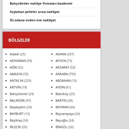
bahçeli̇evler nakli̇ye fi̇rmalari bozdemi̇r
soyluhan şehirler arası nakliyat
öz adana evden eve nakliyat
BÖLGELER
Adalar
(25)
ADANA
(207)
ADIYAMAN
(59)
AFYON
(73)
AĞRI
(52)
AKSARAY
(53)
AMASYA
(33)
ANKARA
(793)
ANTALYA
(233)
ARDAHAN
(15)
ARTVİN
(19)
AYDIN
(61)
Bahçelievler
(24)
Bakırköy
(25)
BALIKESİR
(97)
BARTIN
(29)
Başakşehir
(24)
BATMAN
(64)
BAYBURT
(15)
Bayrampaşa
(24)
Beşiktaş
(24)
Beyoğlu
(24)
BİLECİK
(35)
BİNGÖL
(26)